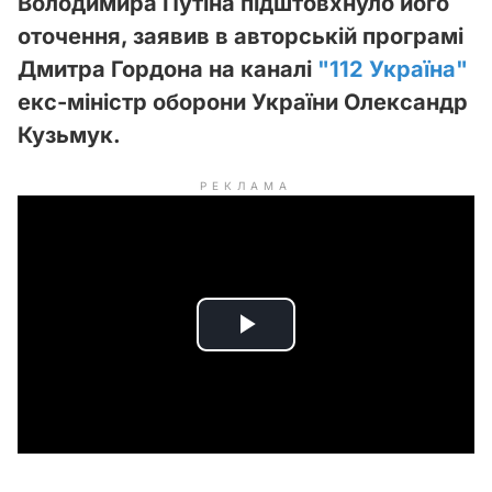
Володимира Путіна підштовхнуло його
оточення, заявив в авторській програмі
Дмитра Гордона на каналі
"112 Україна"
екс-міністр оборони України Олександр
Кузьмук.
РЕКЛАМА
P
l
a