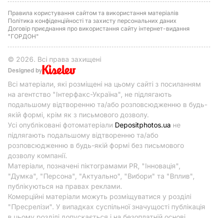
Правила користування сайтом та використання матеріалів
Політика конфіденційності та захисту персональних даних
Договір приєднання про використання сайту інтернет-видання
"ГОРДОН"
© 2026. Всі права захищені
Designed by
Всі матеріали, які розміщені на цьому сайті з посиланням
на агентство "Інтерфакс-Україна", не підлягають
подальшому відтворенню та/або розповсюдженню в будь-
якій формі, крім як з письмового дозволу.
Усі опубліковані фотоматеріали
Depositphotos.ua
не
підлягають подальшому відтворенню та/або
розповсюдженню в будь-якій формі без письмового
дозволу компанії.
Матеріали, позначені піктограмами PR, "Інновація",
"Думка", "Персона", "Актуально", "Вибори" та "Вплив",
публікуються на правах реклами.
Комерційні матеріали можуть розміщуватися у розділі
"Пресрелізи". У випадках суспільної значущості публікація
в цьому розділі допускається і на безоплатній основі.