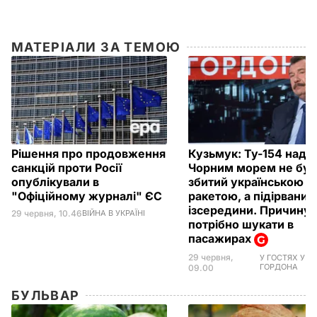
МАТЕРІАЛИ ЗА ТЕМОЮ
Рішення про продовження
Кузьмук: Ту-154 над
санкцій проти Росії
Чорним морем не був
опублікували в
збитий українською
"Офіційному журналі" ЄС
ракетою, а підірваний
ізсередини. Причину
29 червня, 10.46
ВІЙНА В УКРАЇНІ
потрібно шукати в
пасажирах
29 червня,
У ГОСТЯХ У
ГОРДОНА
09.00
БУЛЬВАР