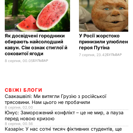
Як досвідчені городники
У Росії жорстоко
обирають найсолодший
принизили улюблено
кавун. Сім ознак стиглої й
героя Путіна
соковитої ягоди
7 серпня, 23.42
БУЛЬВАР
8 серпня, 00.05
БУЛЬВАР
СВІЖІ БЛОГИ
Саакашвілі:
Ми витягли Грузію з російської
трясовини. Нам цього не пробачили
8 серпня, 02.00
Юнус:
Заморожений конфлікт – це не мир, а пауза
перед новою кризою
8 серпня, 00.56
Казарін:
У нас сотні тисяч фіктивних студентів, ще