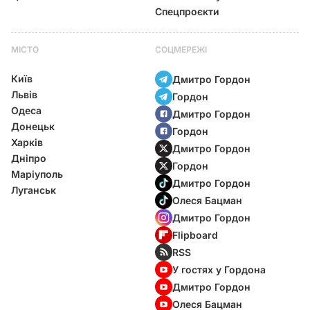
Спецпроєкти
МІСТО
СОЦМЕРЕЖІ
Київ
Дмитро Гордон
Львів
Гордон
Одеса
Дмитро Гордон
Донецьк
Гордон
Харків
Дмитро Гордон
Дніпро
Гордон
Маріуполь
Дмитро Гордон
Луганськ
Олеся Бацман
Дмитро Гордон
Flipboard
RSS
У гостях у Гордона
Дмитро Гордон
Олеся Бацман