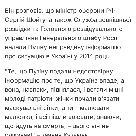
y
Він розповів, що міністр оборони РФ
V
Сергій Шойгу, а також Служба зовнішньої
i
розвідки та Головного розвідувального
управління Генерального штабу Росії
d
надали Путіну неправдиву інформацію
e
про ситуацію в Україні у 2014 році.
o
"Те, що Путіну подали недостовірну
інформацію про те, що Україна впаде, а
вона, навпаки, піднялася, і встали міцні
молоді патріоти, жінки почали в'язати
маскувальні сітки, діти – малювати
малюнки, і всі пішли воювати, знаючи,
що йдуть на смерть, – цього він не
очікував!" – заявив Кузьмук.