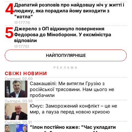
4
Драпатий розповів про найдовшу ніч у житті і
людину, яка порадила йому виходити з
"котла"
17776
5
Джерело з ОП відкинуло повернення
Федорова до Міноборони. У ексміністра
відповіли
17751
НАЙПОПУЛЯРНІШЕ
РЕКЛАМА
СВІЖІ НОВИНИ
Сьогодні, 02.00
Саакашвілі:
Ми витягли Грузію з
російської трясовини. Нам цього не
пробачили
Сьогодні, 00.56
Юнус:
Заморожений конфлікт – це не
мир, а пауза перед новою кризою
Сьогодні, 00.51
"Ілон постійно каже: "Час укладати