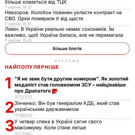
більше ховається від ТЦК
7 серпня, 19.27
Невзоров:
Колобок повинен укласти контракт на
СВО. Орки помирали б від щастя
7 серпня, 16.13
Левін:
В України реально немає союзників. Їм
важливо, щоб Україна билася, але не перемагала
7 серпня, 15.25
Більше блогів
РЕКЛАМА
НАЙПОПУЛЯРНІШЕ
1
"Я не звик бути другим номером". Як золотий
медаліст став головкомом ЗСУ – найцікавіше
про Драпатого
72370
2
Зінченко:
Він був генералом КДБ, який став
українським державником
36645
3
У четвер спека в Україні сягне свого
максимуму. Коли стане легше
23061