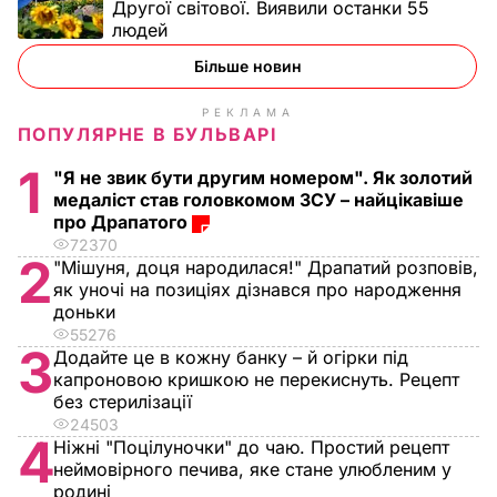
Другої світової. Виявили останки 55
людей
Більше новин
РЕКЛАМА
ПОПУЛЯРНЕ В БУЛЬВАРІ
1
"Я не звик бути другим номером". Як золотий
медаліст став головкомом ЗСУ – найцікавіше
про Драпатого
72370
2
"Мішуня, доця народилася!" Драпатий розповів,
як уночі на позиціях дізнався про народження
доньки
55276
3
Додайте це в кожну банку – й огірки під
капроновою кришкою не перекиснуть. Рецепт
без стерилізації
24503
4
Ніжні "Поцілуночки" до чаю. Простий рецепт
неймовірного печива, яке стане улюбленим у
родині