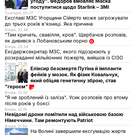
угоду". Федоров вмовляє Маска
поступитися щодо Starlink – ЗМІ
Сьогодні, 00.27
Ексглаві МЗС Угорщини Сійярто може загрожувати
до трьох років в'язниці. Яка причина
Вчора, 23.46
"Там кричать, свавілля, кров". Щербачов розповів,
як дивився з Лобановським порно
Вчора, 23.34
Ексдержсекретар МЗС, якого підозрюють у
розкраданні мільйонних пожертв, вийшов із СІЗО
Вчора, 23.18
Еліксир безсмертя Путіна й імпланти
фейків у мозок. Як фізик Ковальчук,
який обіцяв генетичну зброю, став
"героєм"
Вчора, 22.53
"Я не зроблений із заліза". Усик розповів про втому
після років у боксі
Вчора, 22.19
Невідомі дрони помітили над військовою базою
Німеччини. Там ремонтують Patriot
Вчора, 21.50
На Волині завершили ексгумацію жертв