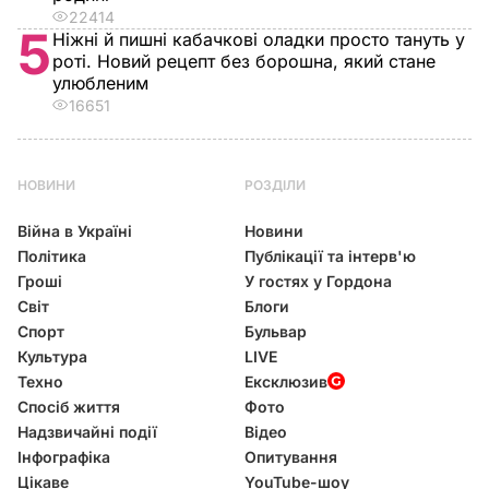
22414
5
Ніжні й пишні кабачкові оладки просто тануть у
роті. Новий рецепт без борошна, який стане
улюбленим
16651
НОВИНИ
РОЗДІЛИ
Війна в Україні
Новини
Політика
Публікації та інтерв'ю
Гроші
У гостях у Гордона
Світ
Блоги
Спорт
Бульвар
Культура
LIVE
Техно
Ексклюзив
Спосіб життя
Фото
Надзвичайні події
Відео
Інфографіка
Опитування
Цікаве
YouTube-шоу