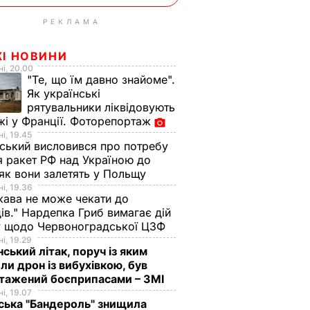
РЕКЛАМА
ЖІ НОВИНИ
і, 20.00
"Те, що їм давно знайоме".
Як українські
рятувальники ліквідовують
і у Франції. Фоторепортаж
і, 19.45
ський висловився про потребу
я ракет РФ над Україною до
 як вони залетять у Польщу
і, 19.36
ава не може чекати до
ів." Нардепка Гриб вимагає дій
у щодо Червоноградської ЦЗФ
і, 19.29
нський літак, поруч із яким
ли дрон із вибухівкою, був
нтажений боєприпасами – ЗМІ
і, 19.07
ська "Бандероль" знищила