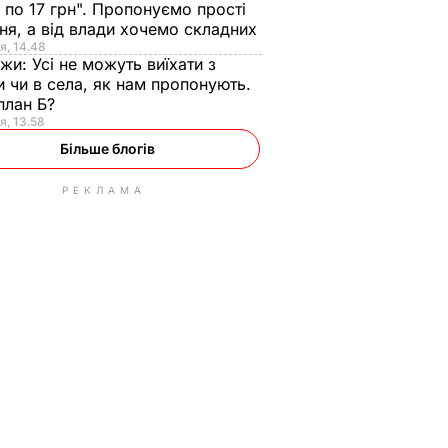
 по 17 грн". Пропонуємо прості
ня, а від влади хочемо складних
я, 14.48
нжи:
Усі не можуть виїхати з
и чи в села, як нам пропонують.
план Б?
я, 13.58
Більше блогів
РЕКЛАМА