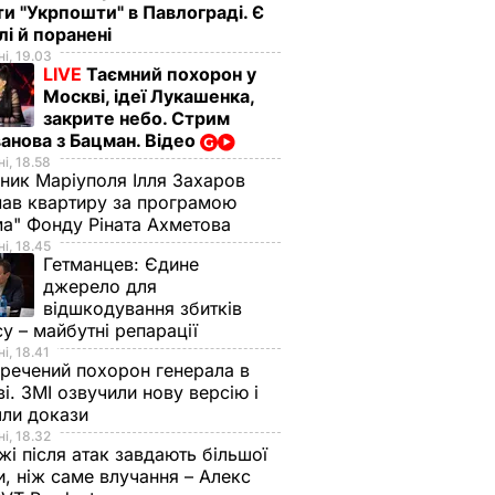
ти "Укрпошти" в Павлограді. Є
лі й поранені
і, 19.03
LIVE
Таємний похорон у
Москві, ідеї Лукашенка,
закрите небо. Стрим
анова з Бацман. Відео
і, 18.58
ник Маріуполя Ілля Захаров
ав квартиру за програмою
а" Фонду Ріната Ахметова
і, 18.45
Гетманцев:
Єдине
джерело для
відшкодування збитків
су – майбутні репарації
і, 18.41
речений похорон генерала в
і. ЗМІ озвучили нову версію і
шли докази
і, 18.32
і після атак завдають більшої
, ніж саме влучання – Алекс