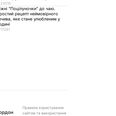
24516
іжні "Поцілуночки" до чаю.
ростий рецепт неймовірного
ечива, яке стане улюбленим у
одині
17091
II
Куди поділася екс-
Галета з томатами
зірка "ВІА Гри"
готується легко, а
 45-
Мейхер та як вона
виходить – як з
ни
виглядає зараз?
ресторану. Рецепт
 не
сподобається всій
6 серпня, 15.56
БУЛЬВАР
істку
родині
ВАР
6 серпня, 15.39
БУЛЬВАР
Правила користування
ордон
сайтом та використання