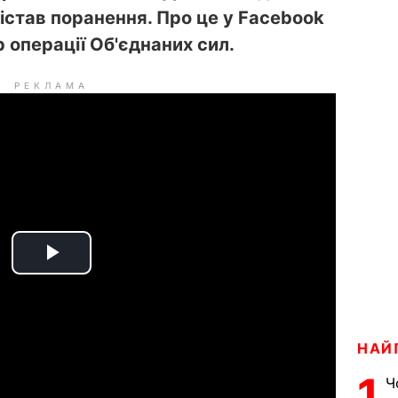
істав поранення. Про це у Facebook
 операції Об'єднаних сил.
РЕКЛАМА
P
l
a
НАЙ
1
Ч
y