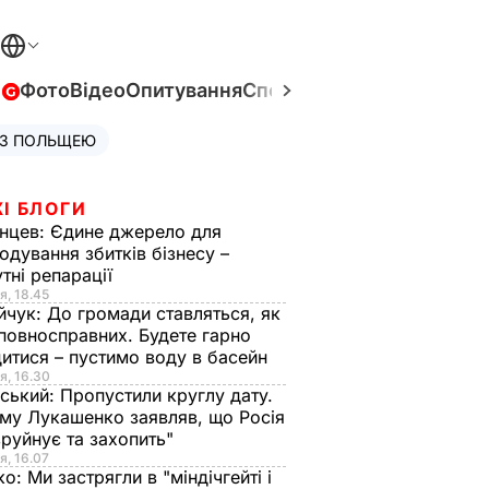
в
Фото
Відео
Опитування
Спецпроєкти
Війна в Укра
 З ПОЛЬЩЕЮ
І БЛОГИ
нцев:
Єдине джерело для
одування збитків бізнесу –
тні репарації
я, 18.45
йчук:
До громади ставляться, як
повносправних. Будете гарно
итися – пустимо воду в басейн
я, 16.30
ський:
Пропустили круглу дату.
ому Лукашенко заявляв, що Росія
зруйнує та захопить"
я, 16.07
ко:
Ми застрягли в "міндічгейті і