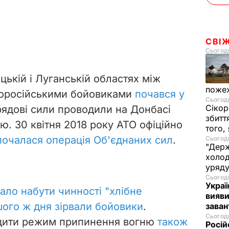
СВІ
Сьогодн
ькій і Луганській областях між
пожеж
роросійськими бойовиками
почався у
Сьогодн
Сікор
урядові сили проводили на Донбасі
збитт
ю. 30 квітня 2018 року АТО офіційно
того,
почалася операція Об'єднаних сил
.
Сьогодн
"Держ
холод
уряд
Сьогодн
Украї
ало набути чинності "хлібне
вияви
ого ж дня зірвали бойовики
.
зава
Сьогодн
одити режим припинення вогню
також
Росій