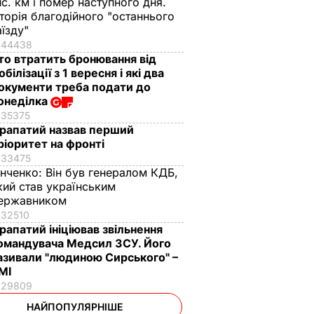
ис. км і помер наступного дня.
сторія благодійного "останнього
аїзду"
44438
то втратить бронювання від
обілізації з 1 вересня і які два
окументи треба подати до
онеділка
35375
рапатий назвав перший
ріоритет на фронті
33475
інченко:
Він був генералом КДБ,
кий став українським
ержавником
32510
рапатий ініціював звільнення
омандувача Медсил ЗСУ. Його
азивали "людиною Сирського" –
МІ
29809
НАЙПОПУЛЯРНІШЕ