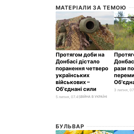
МАТЕРІАЛИ ЗА ТЕМОЮ
Протягом доби на
Протяг
Донбасі дістало
Донбас
поранення четверо
рази п
українських
переми
військових –
Об'єдн
Об'єднані сили
3 липня, 07
5 липня, 07.45
ВІЙНА В УКРАЇНІ
БУЛЬВАР