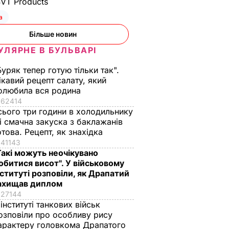
SVT Products
а
Більше новин
УЛЯРНЕ В БУЛЬВАРІ
Буряк тепер готую тільки так".
ікавий рецепт салату, який
олюбила вся родина
ї
62414
ил
сього три години в холодильнику
 і смачна закуска з баклажанів
ю у
отова. Рецепт, як знахідка
у:
41143
Такі можуть неочікувано
обитися висот". У військовому
тримано
нституті розповіли, як Драпатий
ків
ахищав диплом
А В УКРАЇНІ
27144
 інституті танкових військ
озповіли про особливу рису
арактеру головкома Драпатого