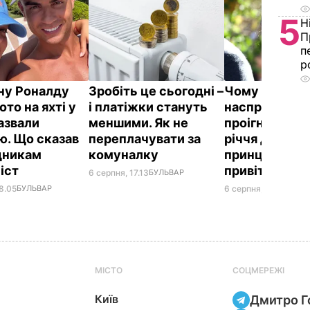
5
Н
П
п
р
у Роналду
Зробіть це сьогодні –
Чому Чарльз I
ото на яхті у
і платіжки стануть
насправді
назвали
меншими. Як не
проігнорував
ю. Що сказав
переплачувати за
річчя дружи
вдникам
комуналку
принца Гаррі і
іст
привітав нев
6 серпня, 17.13
БУЛЬВАР
8.05
БУЛЬВАР
6 серпня, 16.36
БУЛЬ
МІСТО
СОЦМЕРЕЖІ
Київ
Дмитро Г