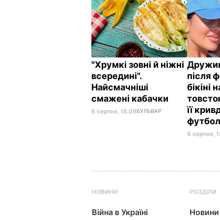
"Хрумкі зовні й ніжні
Дружин
всередині".
після ф
Найсмачніші
бікіні 
смажені кабачки
товсто
її кри
6 серпня, 18.09
БУЛЬВАР
футбол
6 серпня, 1
НОВИНИ
РОЗДІЛИ
Війна в Україні
Новини