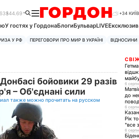
.63
$44.69
+34 КИЇВ
'ю
У гостях у Гордона
Блоги
Бульвар
LIVE
Ексклюзи
РИЗА У РФ
ПЕРЕГОВОРИ ПРО МИР В УКРАЇНІ
ВІДНОСИНИ
СВІЖ
Гетма
відшк
майбу
Донбасі бойовики 29 разів
6 серпн
Матві
'я – Об'єднані сили
до не
иал также можно прочитать на русском
повод
6 серпн
Казан
Рік т
"все 
6 серпн
Біден