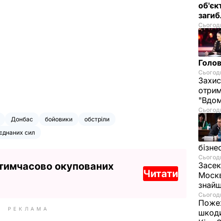
об'єк
загиб
Сьогодн
Голов
Сьогодн
Захис
отрим
"Вдом
Сьогодн
Донбас
бойовики
обстріли
'єднаних сил
бізне
Сьогодн
 тимчасово окупованих
Засек
Читати
Москв
знай
Сьогодн
Пожеж
РЕКЛАМА
шкоди