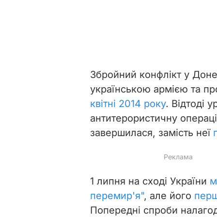
Збройний конфлікт у Донец
українською армією та п
квітні 2014 року
. Відтоді 
антитерористичну операці
завершилася, замість неї
1 липня на сході України
м
перемир'я"
, але його
перш
Попередні спроби налаг