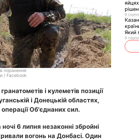
яйцях
рішен
6 серпн
Каза
країн
Який 
6 серпн
ав поранення
и / Facebook
гранатометів і кулеметів позиції
уганській і Донецькій областях,
 операції Об'єднаних сил.
 ночі 6 липня незаконні збройні
ривали вогонь на Донбасі. Один