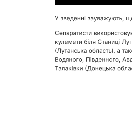
У зведенні зауважують, що
Сепаратисти використовув
кулемети біля Станиці Луг
(Луганська область), а та
Водяного, Південного, Ав
Талаківки (Донецька област