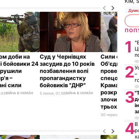
Кім, 
Думк
ПОП
1
"
Ц
п
ом доби на
Суд у Чернівцях
Сили операці
і бойовики 24
засудив до 10 років
Об'єднаних с
2
У
орушили
позбавлення волі
провели
–
р'я –
пропагандистку
спецопераці
г
ані сили
бойовиків "ДНР"
Краматорськ
3
розкрито 18
"
.43
ВІЙНА В УКРАЇНІ
5 липня, 01.58
ВІЙНА В УКРАЇНІ
д
злочинів, за
і
трьох бойови
з
30 червня, 20.41
ВІЙН
4
В
р
х