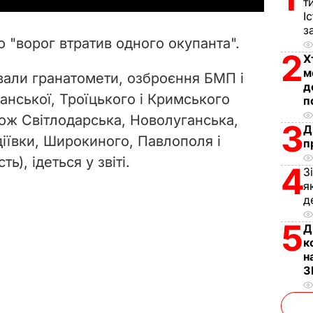
т
І
V
з
 "ворог втратив одного окупанта".
i
2
Х
м
али гранатомети, озброєння БМП і
d
д
анської, Троїцького і Кримського
п
e
кож Світлодарська, Новолуганська,
3
Д
діївки, Широкиного, Павлополя і
п
o
ь), ідеться у звіті.
4
З
я
д
5
Д
к
н
З