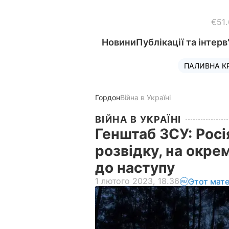
€51
Новини
Публікації та інтерв
ПАЛИВНА К
Гордон
Війна в Україні
ВІЙНА В УКРАЇНІ
Генштаб ЗСУ: Росі
розвідку, на окре
до наступу
1 лютого 2023, 18.36
Этот мат