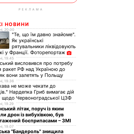
РЕКЛАМА
ЖІ НОВИНИ
і, 20.00
"Те, що їм давно знайоме".
Як українські
рятувальники ліквідовують
і у Франції. Фоторепортаж
і, 19.45
ський висловився про потребу
я ракет РФ над Україною до
 як вони залетять у Польщу
і, 19.36
ава не може чекати до
ів." Нардепка Гриб вимагає дій
у щодо Червоноградської ЦЗФ
і, 19.29
нський літак, поруч із яким
ли дрон із вибухівкою, був
нтажений боєприпасами – ЗМІ
і, 19.07
ська "Бандероль" знищила