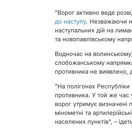
"Ворог активно веде розв
до наступу
. Незважаючи н
наступальних дій на лима
та новопавлівському напря
Водночас на волинському,
слобожанському напрямка
противника не виявлено, 
"На полігонах Республіки 
противника. У той же час
ворог утримує визначені 
мінометні та артилерійськ
населених пунктів", – ідет