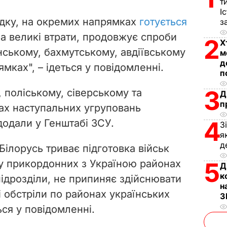
т
V
І
ідку, на окремих напрямках
готується
з
i
а великі втрати, продовжує спроби
2
Х
нському, бахмутському, авдіївському
d
м
д
мках", – ідеться у повідомленні.
п
e
3
 поліському, сіверському та
Д
o
п
х наступальних угруповань
4
додали у Генштабі ЗСУ.
З
я
д
Білорусь триває підготовка військ
 у прикордонних з Україною районах
5
Д
к
підрозділи, не припиняє здійснювати
н
і обстріли по районах українських
З
ься у повідомленні.