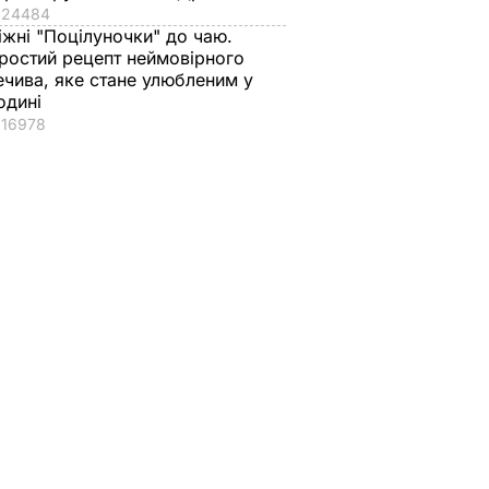
24484
іжні "Поцілуночки" до чаю.
ростий рецепт неймовірного
ечива, яке стане улюбленим у
одині
16978