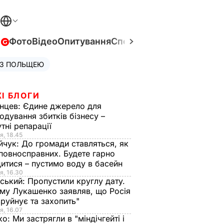
в
Фото
Відео
Опитування
Спецпроєкти
Війна в Укра
 З ПОЛЬЩЕЮ
І БЛОГИ
нцев:
Єдине джерело для
одування збитків бізнесу –
тні репарації
я, 18.45
йчук:
До громади ставляться, як
повносправних. Будете гарно
итися – пустимо воду в басейн
я, 16.30
ський:
Пропустили круглу дату.
ому Лукашенко заявляв, що Росія
зруйнує та захопить"
я, 16.07
ко:
Ми застрягли в "міндічгейті і