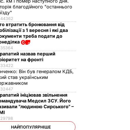
ис. км і помер наступного дня.
сторія благодійного "останнього
аїзду"
44362
то втратить бронювання від
обілізації з 1 вересня і які два
окументи треба подати до
онеділка
35364
рапатий назвав перший
ріоритет на фронті
33422
інченко:
Він був генералом КДБ,
кий став українським
ержавником
32447
рапатий ініціював звільнення
омандувача Медсил ЗСУ. Його
азивали "людиною Сирського" –
МІ
29798
НАЙПОПУЛЯРНІШЕ