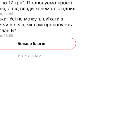
 по 17 грн". Пропонуємо прості
ня, а від влади хочемо складних
я, 14.48
нжи:
Усі не можуть виїхати з
и чи в села, як нам пропонують.
план Б?
я, 13.58
Більше блогів
РЕКЛАМА