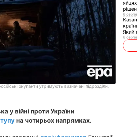
яйцях
рішен
6 серпн
Каза
країн
Який 
6 серпн
осійські окупанти утримують визначені підрозділи,
ька у війні проти України
ступу
на чотирьох напрямках.