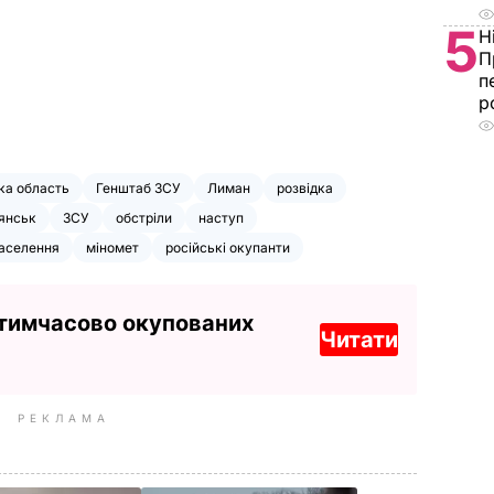
5
Н
П
п
р
ка область
Генштаб ЗСУ
Лиман
розвідка
янськ
ЗСУ
обстріли
наступ
аселення
міномет
російські окупанти
 тимчасово окупованих
Читати
РЕКЛАМА