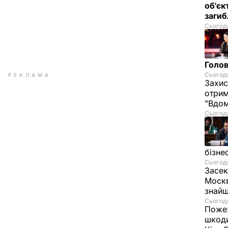
об'єк
загиб
Сьогодн
Голов
Сьогодн
РЕКЛАМА
Захис
отрим
"Вдом
Сьогодн
бізне
Сьогодн
Засек
Москв
знай
Сьогодн
Пожеж
шкоди