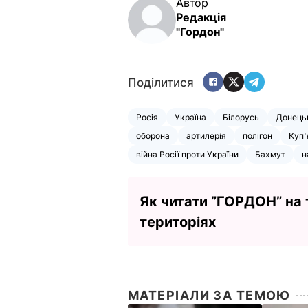
Автор
Редакція
"Гордон"
Поділитися
Росія
Україна
Білорусь
Донець
оборона
артилерія
полігон
Куп'
війна Росії проти України
Бахмут
н
Як читати ”ГОРДОН” на
територіях
МАТЕРІАЛИ ЗА ТЕМОЮ