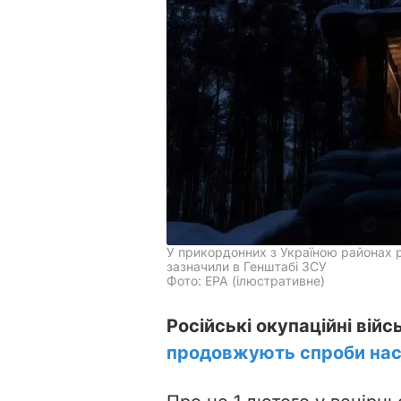
У прикордонних з Україною районах р
зазначили в Генштабі ЗСУ
Фото: EPA (ілюстративне)
Російські окупаційні війс
продовжують спроби на