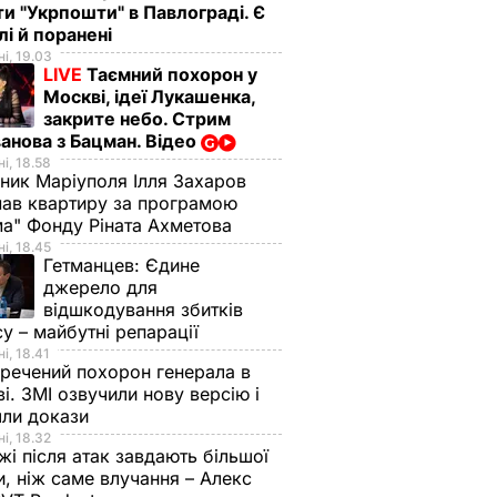
ти "Укрпошти" в Павлограді. Є
лі й поранені
і, 19.03
LIVE
Таємний похорон у
Москві, ідеї Лукашенка,
закрите небо. Стрим
анова з Бацман. Відео
і, 18.58
ник Маріуполя Ілля Захаров
ав квартиру за програмою
а" Фонду Ріната Ахметова
і, 18.45
Гетманцев:
Єдине
джерело для
відшкодування збитків
су – майбутні репарації
і, 18.41
речений похорон генерала в
і. ЗМІ озвучили нову версію і
шли докази
і, 18.32
і після атак завдають більшої
, ніж саме влучання – Алекс