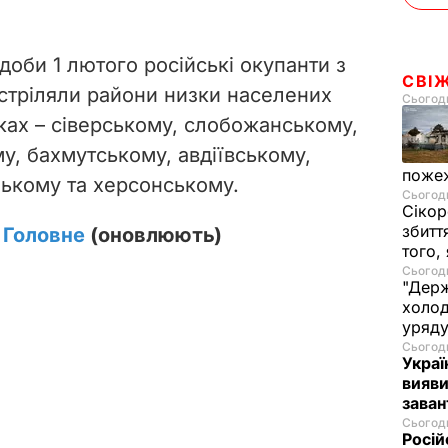
доби 1 лютого російські окупанти з
СВІ
бстріляли райони низки населених
Сьогодн
мках – сіверському, слобожанському,
у, бахмутському, авдіївському,
пожеж
зькому та херсонському.
Сьогодн
Сікор
збитт
. Головне
(оновлюють)
того,
Сьогодн
"Держ
холод
уряд
Сьогодн
Украї
вияви
зава
Сьогодн
Росій