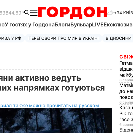
.63
$44.69
+34 КИЇВ
'ю
У гостях у Гордона
Блоги
Бульвар
LIVE
Ексклюзи
РИЗА У РФ
ПЕРЕГОВОРИ ПРО МИР В УКРАЇНІ
ВІДНОСИНИ
СВІЖ
Гетма
відшк
майбу
яни активно ведуть
6 серпн
Матві
мих напрямках готуються
до не
повод
6 серпн
ериал также можно прочитать на русском
Казан
Рік т
"все 
6 серпн
Біден