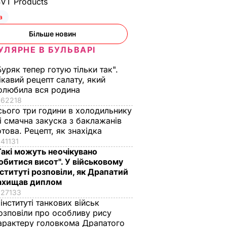
SVT Products
а
Більше новин
УЛЯРНЕ В БУЛЬВАРІ
Буряк тепер готую тільки так".
ікавий рецепт салату, який
олюбила вся родина
62218
сього три години в холодильнику
 і смачна закуска з баклажанів
отова. Рецепт, як знахідка
41131
Такі можуть неочікувано
обитися висот". У військовому
нституті розповіли, як Драпатий
ахищав диплом
27133
 інституті танкових військ
озповіли про особливу рису
арактеру головкома Драпатого