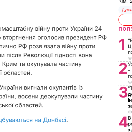
Кім, 
Думк
омасштабну війну проти України 24
ПОП
о вторгнення оголосив президент РФ
1
"
тично РФ розв'язала війну проти
Ц
п
и після Революції гідності вона
2
 Крим та окупувала частину
У
–
ї областей.
г
3
України вигнали окупантів із
"
д
раїни, восени деокупували частину
і
ської областей.
з
4
В
ідбуваються на Донбасі
.
р
х