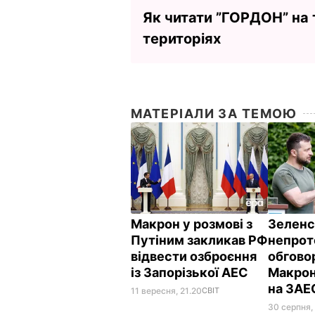
Як читати ”ГОРДОН” на
територіях
МАТЕРІАЛИ ЗА ТЕМОЮ
Макрон у розмові з
Зеленс
Путіним закликав РФ
непрот
відвести озброєння
обговор
із Запорізької АЕС
Макрон
на ЗА
11 вересня, 21.20
СВІТ
30 серпня,