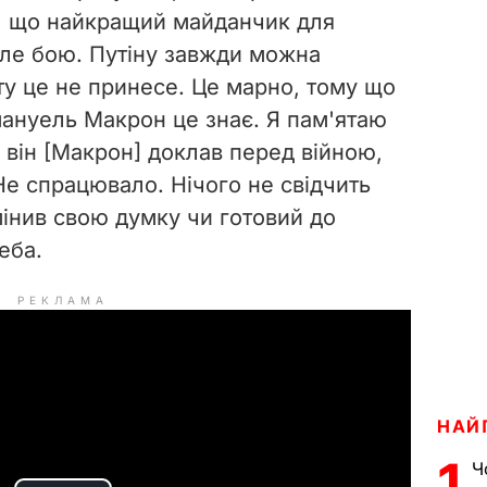
м, що найкращий майданчик для
оле бою. Путіну завжди можна
ту це не принесе. Це марно, тому що
мануель Макрон це знає. Я пам'ятаю
 він [Макрон] доклав перед війною,
Не спрацювало. Нічого не свідчить
змінив свою думку чи готовий до
еба.
РЕКЛАМА
НАЙ
1
Ч