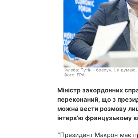
Кулеба: Путін – брехун, і, я думаю
Фото: EPA
Міністр закордонних спр
переконаний, що з през
можна вести розмову лише
інтерв'ю французькому 
"Президент Макрон має пр