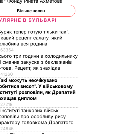
а" Фонду Ріната Ахметова
Більше новин
УЛЯРНЕ В БУЛЬВАРІ
Буряк тепер готую тільки так".
ікавий рецепт салату, який
олюбила вся родина
63364
сього три години в холодильнику
 і смачна закуска з баклажанів
отова. Рецепт, як знахідка
41260
Такі можуть неочікувано
обитися висот". У військовому
нституті розповіли, як Драпатий
ахищав диплом
27218
 інституті танкових військ
озповіли про особливу рису
арактеру головкома Драпатого
24845