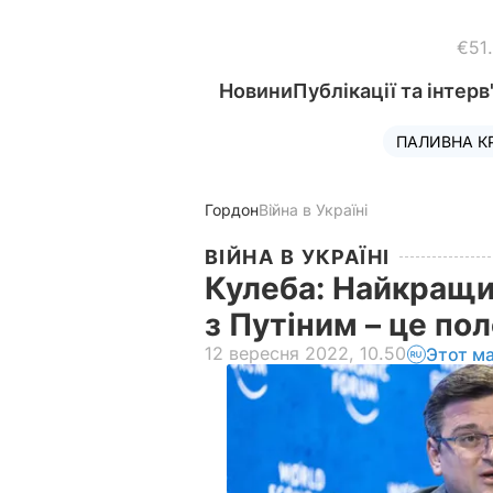
€51
Новини
Публікації та інтерв
ПАЛИВНА К
Гордон
Війна в Україні
ВІЙНА В УКРАЇНІ
Кулеба: Найкращи
з Путіним – це по
12 вересня 2022, 10.50
Этот м