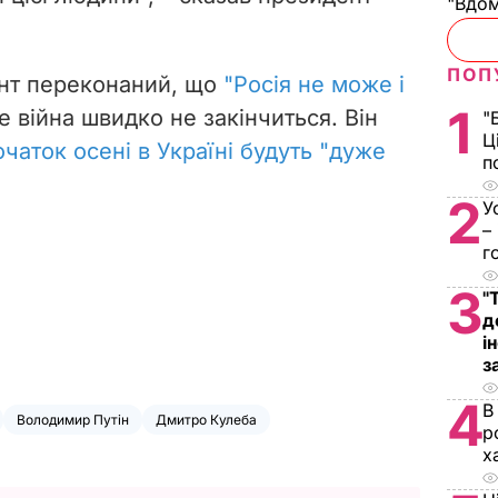
"Вдом
ПОП
нт переконаний, що
"Росія не може і
1
ле війна швидко не закінчиться. Він
"
Ц
початок осені в Україні будуть "дуже
п
2
У
–
г
3
"
д
і
з
4
В
Володимир Путін
Дмитро Кулеба
р
х