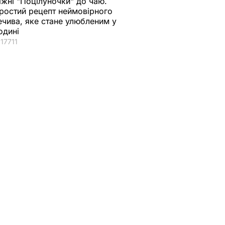
іжні "Поцілуночки" до чаю.
ростий рецепт неймовірного
ечива, яке стане улюбленим у
одині
17711
фонував
рсією
 "різні
ації
їни"