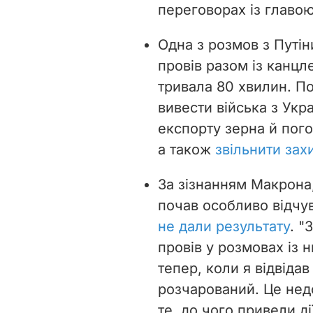
переговорах із главо
Одна з розмов з Путі
провів разом із канц
тривала 80 хвилин. П
вивести війська з Укр
експорту зерна й пог
а також
звільнити зах
За зізнанням Макрона, 
почав особливо відчу
не дали результату
. "
провів у розмовах із н
тепер, коли я відвідав 
розчарований. Це нед
те, до чого привели ді