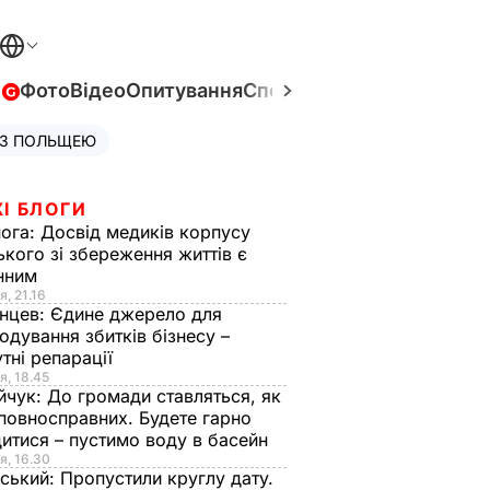
в
Фото
Відео
Опитування
Спецпроєкти
Війна в Укра
 З ПОЛЬЩЕЮ
І БЛОГИ
нога:
Досвід медиків корпусу
ького зі збереження життів є
інним
я, 21.16
нцев:
Єдине джерело для
одування збитків бізнесу –
тні репарації
я, 18.45
йчук:
До громади ставляться, як
повносправних. Будете гарно
итися – пустимо воду в басейн
я, 16.30
ський:
Пропустили круглу дату.