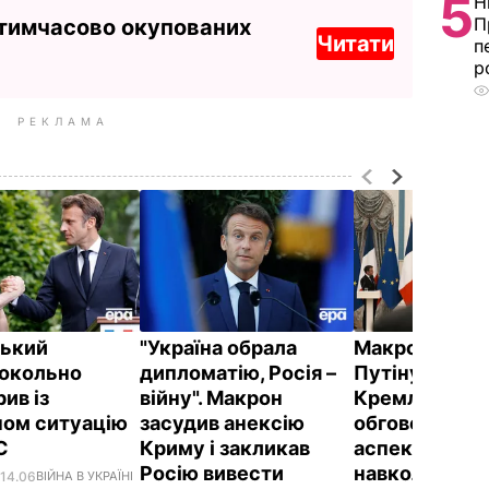
5
Н
П
 тимчасово окупованих
Читати
п
р
РЕКЛАМА
ький
"Україна обрала
Макрон теле
окольно
дипломатію, Росія –
Путіну. За ве
ив із
війну". Макрон
Кремля,
ом ситуацію
засудив анексію
обговорювали
ЕС
Криму і закликав
аспекти ситу
Росію вивести
навколо Укра
 14.06
ВІЙНА В УКРАЇНІ