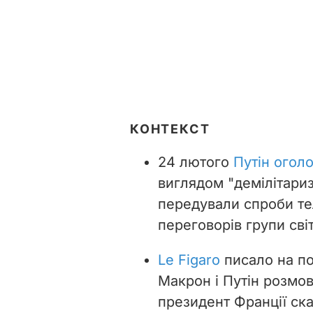
КОНТЕКСТ
24 лютого
Путін огол
виглядом "демілітариз
передували спроби те
переговорів групи сві
Le Figaro
писало на по
Макрон і Путін розмо
президент Франції ск