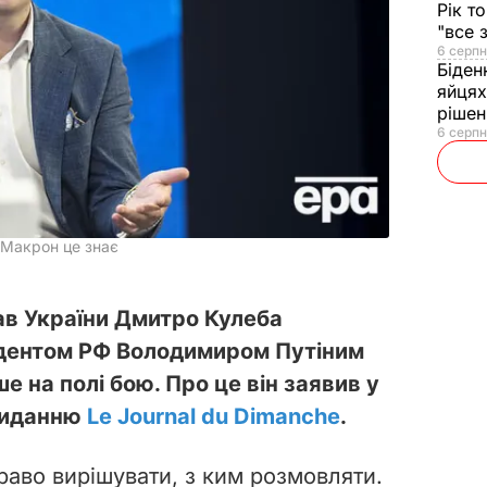
Рік т
"все 
6 серпн
Біден
яйцях
рішен
6 серпн
, Макрон це знає
ав України Дмитро Кулеба
идентом РФ Володимиром Путіним
 на полі бою. Про це він заявив у
виданню
Le Journal du Dimanche
.
аво вирішувати, з ким розмовляти.