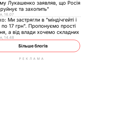
ому Лукашенко заявляв, що Росія
зруйнує та захопить"
я, 16.07
ко:
Ми застрягли в "міндічгейті і
 по 17 грн". Пропонуємо прості
ня, а від влади хочемо складних
я, 14.48
Більше блогів
РЕКЛАМА