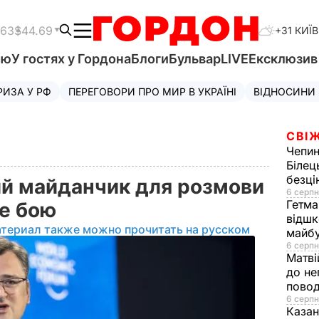
.63
$44.69
+31 КИЇВ
'ю
У гостях у Гордона
Блоги
Бульвар
LIVE
Ексклюзи
РИЗА У РФ
ПЕРЕГОВОРИ ПРО МИР В УКРАЇНІ
ВІДНОСИНИ
СВІЖ
Чепи
Білец
безц
й майданчик для розмови
6 серпн
Гетма
ле бою
відшк
атериал также можно прочитать на русском
майбу
6 серпн
Матві
до не
повод
6 серпн
Казан