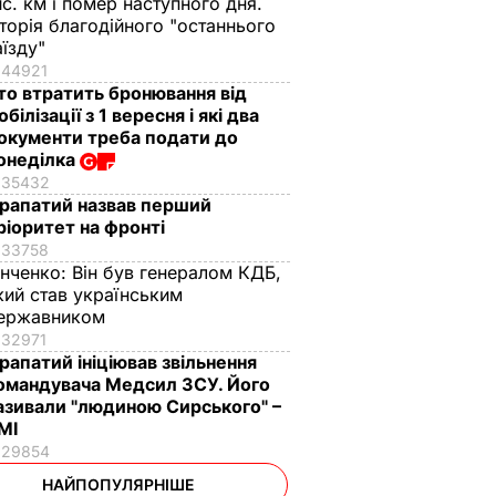
ис. км і помер наступного дня.
сторія благодійного "останнього
аїзду"
44921
то втратить бронювання від
обілізації з 1 вересня і які два
окументи треба подати до
онеділка
35432
рапатий назвав перший
ріоритет на фронті
33758
інченко:
Він був генералом КДБ,
кий став українським
ержавником
32971
рапатий ініціював звільнення
омандувача Медсил ЗСУ. Його
азивали "людиною Сирського" –
МІ
29854
НАЙПОПУЛЯРНІШЕ