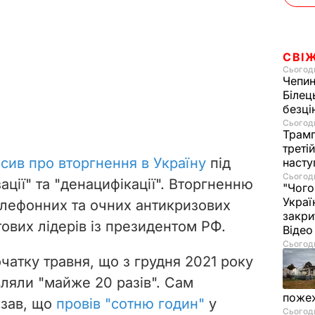
СВІ
Сьогодн
Чепи
Білец
безц
Сьогодн
Трамп
треті
осив про вторгнення в Україну
під
насту
Сьогодн
ації" та "денацифікації". Вторгненню
"Чого
Украї
лефонних та очних антикризових
закри
тових лідерів із президентом РФ.
Віде
Сьогодн
чатку травня, що з грудня 2021 року
вляли "майже 20 разів". Сам
пожеж
азав, що
провів "сотню годин"
у
Сьогодн