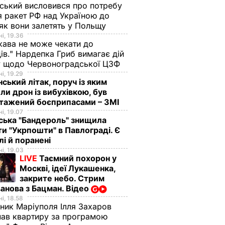
ський висловився про потребу
я ракет РФ над Україною до
 як вони залетять у Польщу
і, 19.36
ава не може чекати до
ів." Нардепка Гриб вимагає дій
у щодо Червоноградської ЦЗФ
і, 19.29
нський літак, поруч із яким
ли дрон із вибухівкою, був
нтажений боєприпасами – ЗМІ
і, 19.07
ська "Бандероль" знищила
ти "Укрпошти" в Павлограді. Є
лі й поранені
і, 19.03
LIVE
Таємний похорон у
Москві, ідеї Лукашенка,
закрите небо. Стрим
анова з Бацман. Відео
і, 18.58
ник Маріуполя Ілля Захаров
ав квартиру за програмою