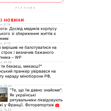
РЕКЛАМА
ЖІ НОВИНИ
і, 21.16
нога:
Досвід медиків корпусу
ького зі збереження життів є
інним
і, 21.10
 вирішив не балотуватися на
й строк і визначив бажаного
пника – WP
і, 20.59
 ти бекаєш, мекаєш?"
нський пранкер увірвався на
ту нараду міноборони РФ.
о
і, 20.00
"Те, що їм давно знайоме".
Як українські
рятувальники ліквідовують
і у Франції. Фоторепортаж
і, 19.45