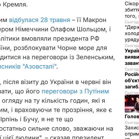
Сікор
ю Кремля.
збитт
того,
ним
відбулася 28 травня
– її Макрон
Сьогодн
"Держ
лером Німеччини Олафом Шольцом, і
холод
олітики вмовляли президента РФ
уряд
Сьогодн
аїни, розблокувати Чорне море для
Украї
одитися на переговори із Зеленським,
вияви
зава
исників "Азовсталі"
.
Сьогодн
Росій
об'єк
після візиту до України в червні він
загиб
вати, що його
переговори з Путіним
Сьогодн
З огляду на ту кількість годин, які я
им, і враховуючи те прозріння, яке є
Голов
Ірпінь і Бучу, я не те що
Сьогодн
Захис
остатньо сильне слово, зважаючи на
отрим
ї цієї людини", – сказав президент