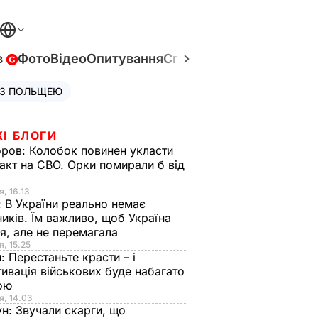
в
Фото
Відео
Опитування
Спецпроєкти
Війна в Укр
 З ПОЛЬЩЕЮ
ЖІ БЛОГИ
оров:
Колобок повинен укласти
акт на СВО. Орки помирали б від
я
я, 16.13
:
В України реально немає
иків. Їм важливо, щоб Україна
я, але не перемагала
я, 15.25
н:
Перестаньте красти – і
ивація військових буде набагато
ою
я, 14.03
ун:
Звучали скарги, що