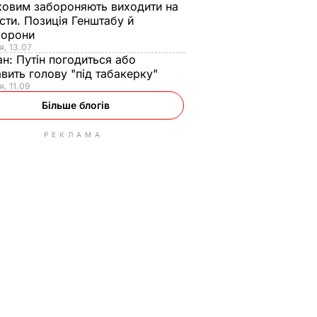
ковим забороняють виходити на
сти. Позиція Генштабу й
борони
я, 13.07
ан:
Путін погодиться або
авить голову "під табакерку"
я, 11.09
Більше блогів
РЕКЛАМА