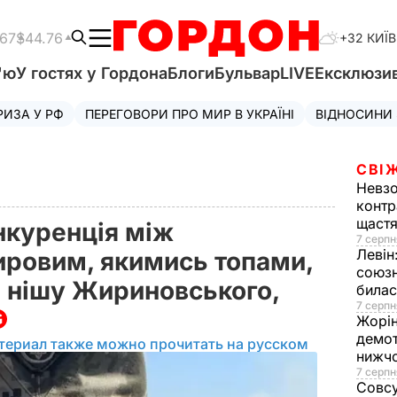
.67
$44.76
+32 КИЇВ
'ю
У гостях у Гордона
Блоги
Бульвар
LIVE
Ексклюзи
РИЗА У РФ
ПЕРЕГОВОРИ ПРО МИР В УКРАЇНІ
ВІДНОСИНИ
СВІ
Невз
контр
щаст
нкуренція між
7 серпн
Левін
ровим, якимись топами,
союзн
и нішу Жириновського,
билас
7 серпн
Жорі
демот
териал также можно прочитать на русском
нижч
7 серпн
Совс