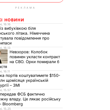
РЕКЛАМА
ЖІ НОВИНИ
і, 16.16
із вибухівкою біля
нського літака. Німеччина
тувала повідомлення про
рипаси
і, 16.13
Невзоров:
Колобок
повинен укласти контракт
на СВО. Орки помирали б
астя
, 16.11
ка портів коштуватимете $150-
лн щомісяця українській
ургії – ЗМІ
і, 15.57
 передав ФСБ фактично
жну владу. Це лякає російську
 – Bloomberg
і, 15.25