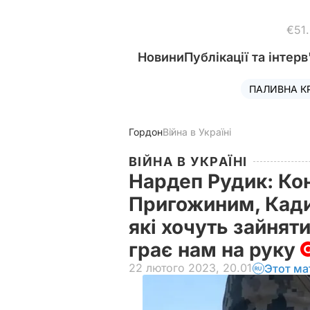
€51
Новини
Публікації та інтерв
ПАЛИВНА К
Гордон
Війна в Україні
ВІЙНА В УКРАЇНІ
Нардеп Рудик: Ко
Пригожиним, Кади
які хочуть зайнят
грає нам на руку
22 лютого 2023, 20.01
Этот ма