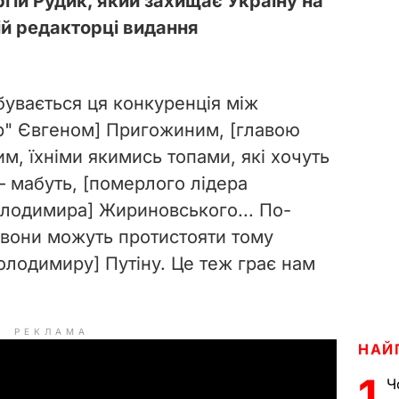
гій Рудик, який захищає Україну на
ній редакторці видання
дбувається ця конкуренція між
р" Євгеном] Пригожиним, [главою
м, їхніми якимись топами, які хочуть
 – мабуть, [померлого лідера
олодимира] Жириновського... По-
к вони можуть протистояти тому
Володимиру]
Путіну. Це теж грає нам
РЕКЛАМА
НАЙ
1
Ч