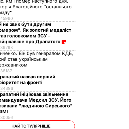
ис. км і помер наступного дня.
сторія благодійного "останнього
аїзду"
45960
Я не звик бути другим
омером". Як золотий медаліст
тав головкомом ЗСУ –
айцікавіше про Драпатого
39798
інченко:
Він був генералом КДБ,
кий став українським
ержавником
36187
рапатий назвав перший
ріоритет на фронті
34396
рапатий ініціював звільнення
омандувача Медсил ЗСУ. Його
азивали "людиною Сирського"
 ЗМІ
30056
НАЙПОПУЛЯРНІШЕ