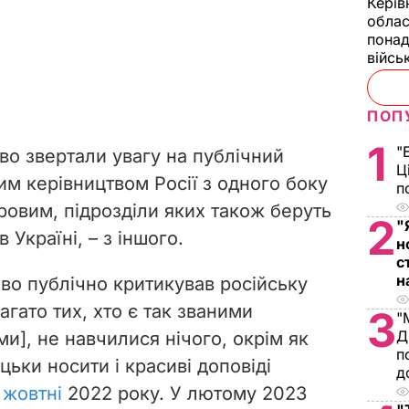
Керів
облас
понад
війсь
ПОП
1
"
во звертали увагу на публічний
Ц
им керівництвом Росії з одного боку
п
ровим, підрозділи яких також беруть
2
"
 Україні, – з іншого.
н
с
н
о публічно критикував російську
агато тих, хто є так званими
3
"
Д
и], не навчилися нічого, окрім як
п
цьки носити і красиві доповіді
д
 жовтні
2022 року. У лютому 2023