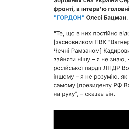
Збройних сил України Сер
фронті, в інтерв'ю голов
"ГОРДОН"
Олесі Бацман.
"Те, що в них постійно ві
[засновником ПВК "Вагне
Чечні Рамзаном] Кадирови
зайняти нішу – я не знаю,
російської пардії ЛПДР В
іншому – я не розумію, я
самому
[
президенту РФ 
на руку", – сказав він.