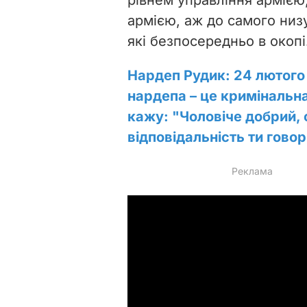
армією, аж до самого низу:
які безпосередньо в окопі.
Нардеп Рудик: 24 лютого
нардепа – це кримінальна 
кажу: "Чоловіче добрий, 
відповідальність ти гово