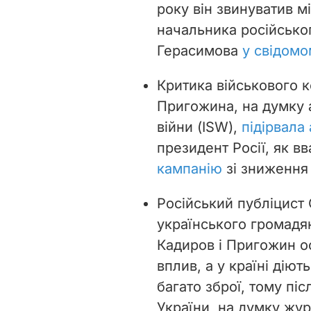
року він звинуватив м
начальника російсько
Герасимова
у свідомо
Критика військового 
Пригожина, на думку 
війни (ISW),
підірвала
президент Росії, як в
кампанію
зі зниження
Російський публіцист
українського громадян
Кадиров і Пригожин о
вплив, а у країні діють
багато зброї, тому піс
України, на думку жур