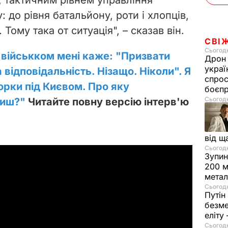
e
 до рівня батальйону, роти і хлопців,
o
 Тому така от ситуація", – сказав він.
СВІ
Сьогодн
 військком мені каже: "Призвати
Дрон 
украї
відповідальність. Нізащо. Ніколи". Я
спрос
орки під Києвом. Про яку
боєп
Сьогодн
риш
?"
Читайте повну версію інтерв'ю
від щ
Сьогодні
Зупин
200 м
метал
Сьогодн
Путін
безме
еліту
Сьогодн