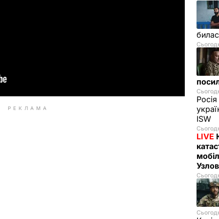
билас
Сьогодн
посил
Сьогодн
Росія
украї
РЕКЛАМА
ISW
Сьогодн
LIVE
катас
мобіл
Узлов
Сьогодн
Сьогодн