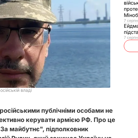
війсь
проте
Міно
7 серпн
Ейдм
підст
7 серпн
осійській владі
 російськими публічніми особами не
фективно керувати армією РФ. Про це
"За майбутнє", підполковник