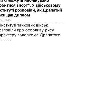
Такі можуть неочікувано
обитися висот". У військовому
нституті розповіли, як Драпатий
ахищав диплом
28845
 інституті танкових військ
озповіли про особливу рису
арактеру головкома Драпатого
25656