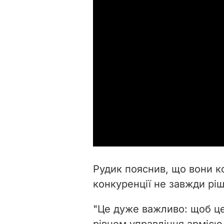
Рудик пояснив, що вони ко
конкуренції не завжди р
"Це дуже важливо: щоб цен
рівнем управління армією