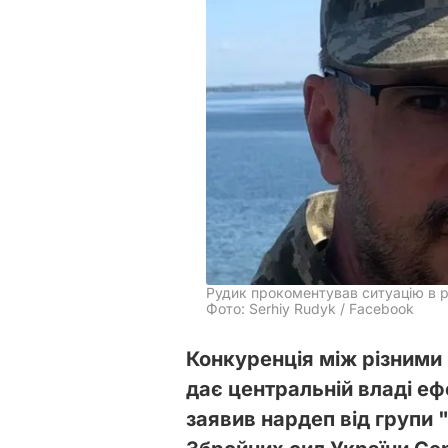
Рудик прокоментував ситуацію в р
Фото: Serhiy Rudyk / Facebook
Конкуренція між різними
дає центральній владі е
заявив нардеп від групи 