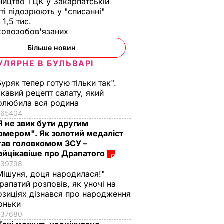
ництво ТЦК у Закарпатській
ті підозрюють у "списанні"
 1,5 тис.
ковозобов'язаних
Більше новин
УЛЯРНЕ В БУЛЬВАРІ
Буряк тепер готую тільки так".
ікавий рецепт салату, який
олюбила вся родина
65404
Я не звик бути другим
омером". Як золотий медаліст
тав головкомом ЗСУ –
айцікавіше про Драпатого
39798
Мішуня, доця народилася!"
рапатий розповів, як уночі на
озиціях дізнався про народження
оньки
37680