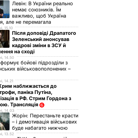
Левін:
В України реально
немає союзників. Їм
важливо, щоб Україна
я, але не перемагала
і, 15.10
Після доповіді Драпатого
Зеленський анонсував
кадрові зміни в ЗСУ й
ення на сході
і, 14.50
 формує бойові підрозділи з
нських військовополонених –
і, 14.21
Крим наближається до
трофи, паніка Путіна,
ізація в РФ. Стрим Гордона з
ою. Трансляція
і, 14.03
Жорін:
Перестаньте красти
– і демотивація військових
буде набагато нижчою
і, 13.52