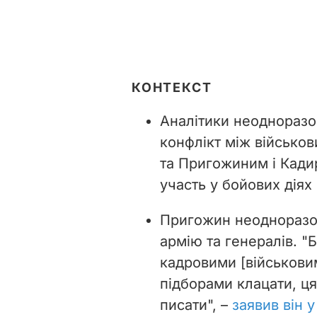
КОНТЕКСТ
Аналітики неодноразо
конфлікт між військов
та Пригожиним і Кади
участь у бойових діях в
Пригожин неодноразов
армію та генералів. "Б
кадровими [військовим
підборами клацати, ця
писати", –
заявив він у