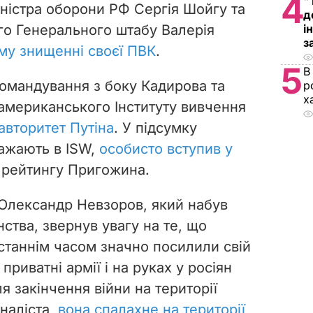
4
"
іністра оборони РФ Сергія Шойгу та
д
і
го Генерального штабу Валерія
з
му знищенні своєї ПВК
.
5
В
командування з боку Кадирова та
р
х
американського Інституту вивчення
 авторитет Путіна
. У підсумку
важають в ISW,
особисто вступив у
 рейтингу Пригожина.
 Олександр Невзоров, який набув
ства, звернув увагу на те, що
станнім часом значно посилили свій
 приватні армії і на руках у росіян
ля закінчення війни на території
наліста,
вона спалахне на території