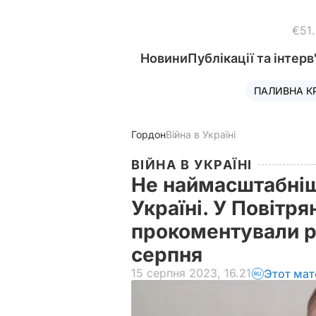
€51
Новини
Публікації та інтерв
ПАЛИВНА К
Гордон
Війна в Україні
ВІЙНА В УКРАЇНІ
Не наймасштабніш
Україні. У Повітр
прокоментували ра
серпня
15 серпня 2023, 16.21
Этот мат