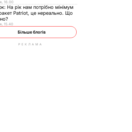
я, 16.00
юк:
На рік нам потрібно мінімум
ракет Patriot, це нереально. Що
ьно?
я, 15.40
Більше блогів
РЕКЛАМА