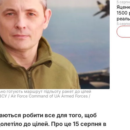
5 серпн
Яцен
1500 
реал
5 серпн
ьно готують маршрут підльоту ракет до цілей
СУ / Air Force Command of UA Armed Forces /
аються робити все для того, щоб
олетіло до цілей. Про це 15 серпня в