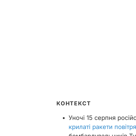
КОНТЕКСТ
Уночі 15 серпня росій
крилаті ракети повітр
бомбардувальників Ту