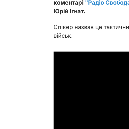
коментарі
"Радіо Свобод
Юрій Ігнат.
Спікер назвав це тактичн
військ.