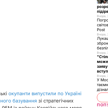
розро
підір
Вчора, 
Погро
світо
Post
Вчора, 
Лукаш
зброю
безпі
Вчора, 
"Стіл
може
заяву
вступ
Вчора, 
У Мос
таємн
дізна
ські
окупанти випустили по Україні
яного базування
зі стратегічних
ПОП
-95М із району Каспійського моря.