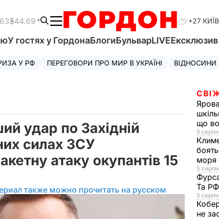
.63
$44.69
+27 КИЇВ
'ю
У гостях у Гордона
Блоги
Бульвар
LIVE
Ексклюзи
РИЗА У РФ
ПЕРЕГОВОРИ ПРО МИР В УКРАЇНІ
ВІДНОСИНИ
СВІ
Яров
шкіль
що во
ий удар по Західній
5 серпн
Клим
яних силах ЗСУ
боять
кетну атаку окупантів 15
моря
5 серпня
Фурс
Та Р
ериал также можно прочитать на русском
5 серпн
Кобе
не за