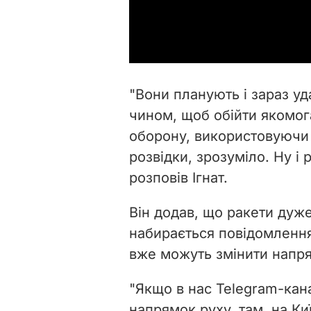
"Вони планують і зараз у
чином, щоб обійти якомог
оборону, використовуючи 
розвідки, зрозуміло. Ну і
розповів Ігнат.
Він додав, що ракети дуж
набирається повідомлення,
вже можуть змінити напр
"Якщо в нас Telegram-кана
напрямок руху, там, на К