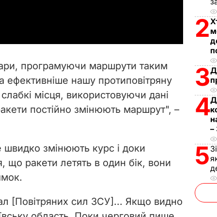
з
a
2
Х
y
м
д
п
V
дари, програмуючи маршрути таким
3
Д
i
а ефективніше нашу протиповітряну
п
слабкі місця, використовуючи дані
d
4
Д
 ракети постійно змінюють маршрут", –
к
e
н
–
o
5
е швидко змінюють курс і доки
З
я
 що ракети летять в один бік, вони
д
ямок.
л [Повітряних сил ЗСУ]... Якщо видно
иївську область. Поки черговий пише