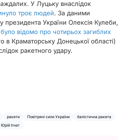
раждалих. У Луцьку внаслідок
инуло троє людей
. За даними
у президента України Олексія Кулеби,
я
було відомо про чотирьох загиблих
го в Краматорську Донецької області)
слідок ракетного удару.
ракети
Повітряні сили України
балістична ракета
Юрій Ігнат