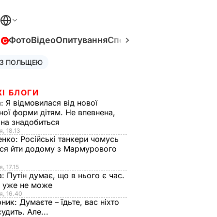
в
Фото
Відео
Опитування
Спецпроєкти
Війна в Укра
 З ПОЛЬЩЕЮ
ЖІ БЛОГИ
а:
Я відмовилася від нової
ної форми дітям. Не впевнена,
на знадобиться
я, 18.13
енко:
Російські танкери чомусь
ся йти додому з Мармурового
, 17.15
а:
Путін думає, що в нього є час.
Ф уже не може
я, 16.40
рник:
Думаєте – їдьте, вас ніхто
судить. Але...