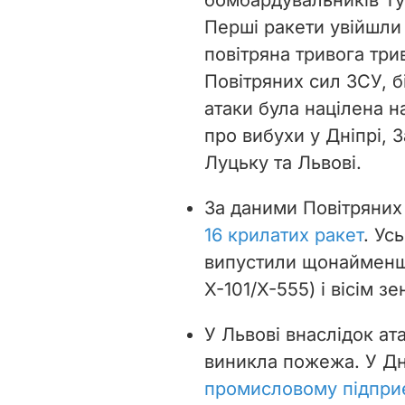
Перші ракети увійшли 
повітряна тривога три
Повітряних сил ЗСУ, бі
атаки була націлена н
про вибухи у Дніпрі, 
Луцьку та Львові.
За даними Повітряних
16 крилатих ракет
. Ус
випустили щонайменше
Х-101/Х-555) і вісім 
У Львові внаслідок ат
виникла пожежа. У Дн
промисловому підпри