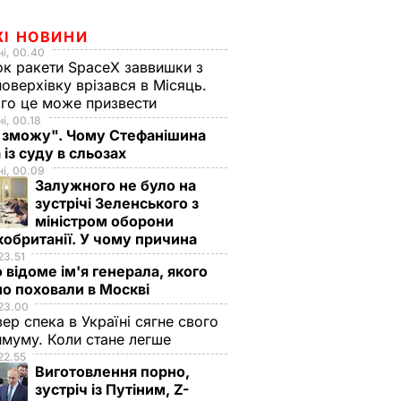
ЖІ НОВИНИ
і, 00.40
к ракети SpaceX заввишки з
поверхівку врізався в Місяць.
го це може призвести
і, 00.18
 зможу". Чому Стефанішина
 із суду в сльозах
і, 00.09
Залужного не було на
зустрічі Зеленського з
міністром оборони
обританії. У чому причина
23.51
 відоме ім'я генерала, якого
о поховали в Москві
23.00
вер спека в Україні сягне свого
муму. Коли стане легше
22.55
Виготовлення порно,
зустріч із Путіним, Z-