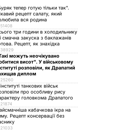
Буряк тепер готую тільки так".
ікавий рецепт салату, який
олюбила вся родина
51408
сього три години в холодильнику
 і смачна закуска з баклажанів
отова. Рецепт, як знахідка
38929
Такі можуть неочікувано
обитися висот". У військовому
нституті розповіли, як Драпатий
ахищав диплом
25260
 інституті танкових військ
озповіли про особливу рису
арактеру головкома Драпатого
21874
айсмачніша кабачкова ікра на
иму. Рецепт консервації без
аснику
21033