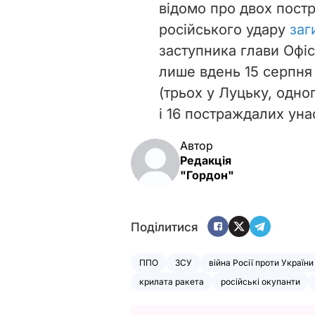
відомо про двох пост
російського удару
заг
заступника глави Офіс
лише вдень 15 серпн
(трьох у Луцьку, одно
і 16 постраждалих уна
Автор
Редакція
"Гордон"
Поділитися
ППО
ЗСУ
війна Росії проти України
крилата ракета
російські окупанти