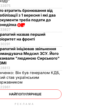
аїзду"
33975
то втратить бронювання від
обілізації з 1 вересня і які два
окументи треба подати до
онеділка
33827
рапатий назвав перший
ріоритет на фронті
30291
рапатий ініціював звільнення
омандувача Медсил ЗСУ. Його
азивали "людиною Сирського"
 ЗМІ
28813
інченко:
Він був генералом КДБ,
кий став українським
ержавником
22861
НАЙПОПУЛЯРНІШЕ
РЕКЛАМА