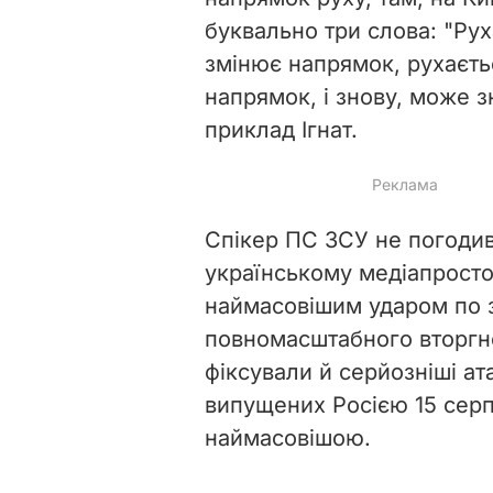
буквально три слова: "Рух
змінює напрямок, рухаєтьс
напрямок, і знову, може зн
приклад Ігнат.
Спікер ПС ЗСУ не погодив
українському медіапростор
наймасовішим ударом по з
повномасштабного вторгне
фіксували й серйозніші ат
випущених Росією 15 серпн
наймасовішою.