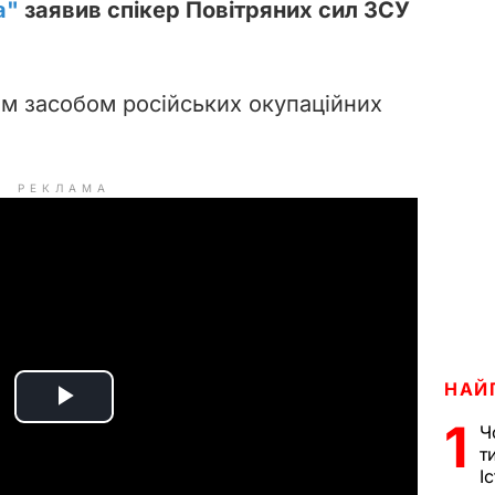
а"
заявив спікер Повітряних сил ЗСУ
им засобом російських окупаційних
РЕКЛАМА
НАЙ
P
1
Ч
т
l
І