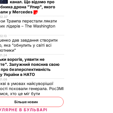
канал. Що відомо про
бника дрона "Упир", якого
вали у Mercedes
22.37
зи Трампа перестали лякати
вих лідерів – The Washington
22.13
енко дав завдання створити
, яка "обнулить у світі всі
лотники"
21.24
ьки ворогів, уявити не
те". Залужний пояснив свою
 про безперспективність
у України в НАТО
21.08
кві в умовах найсуворішої
ості поховали генерала. РосЗМІ
лися, хто це міг бути
Більше новин
УЛЯРНЕ В БУЛЬВАРІ