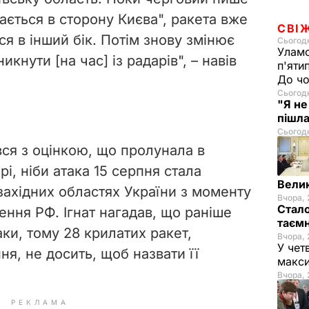
ається в сторону Києва", ракета вже
СВІ
я в інший бік. Потім знову змінює
Сьогодн
Уламо
икнути [на час] із радарів", – навів
п'яти
До чо
Сьогодн
"Я не
пішла
Сьогодн
ся з оцінкою, що пролунала в
і, ніби атака 15 серпня стала
Велик
ахідних областях України з моменту
Вчора, 
Стало
ння РФ. Ігнат нагадав, що раніше
таємн
аки, тому 28 крилатих ракет,
Вчора, 
У чет
я, не досить, щоб назвати її
макси
Вчора, 
РЕКЛАМА