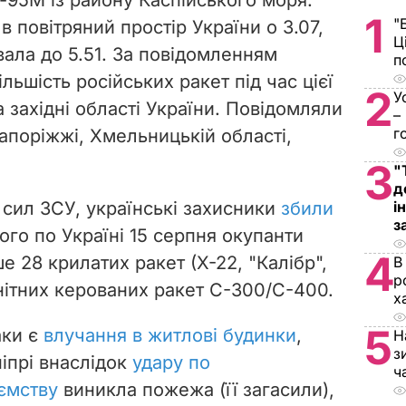
1
"
в повітряний простір України о 3.07,
Ц
вала до 5.51. За повідомленням
п
льшість російських ракет під час цієї
2
У
а західні області України. Повідомляли
–
г
Запоріжжі, Хмельницькій області,
3
"
д
 сил ЗСУ, українські захисники
збили
і
з
ього по Україні 15 серпня окупанти
4
 28 крилатих ракет (Х-22, "Калібр",
В
р
зенітних керованих ракет С-300/С-400.
х
5
аки є
влучання в житлові будинки
,
Н
з
іпрі внаслідок
удару по
ч
ємству
виникла пожежа (її загасили),