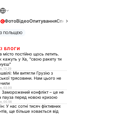
в
Фото
Відео
Опитування
Спецпроєкти
Війна в Укра
 З ПОЛЬЩЕЮ
І БЛОГИ
а місто постійно щось летить.
к кажуть у Ха, "свою ракету ти
очуєш"
я, 13.29
швілі:
Ми витягли Грузію з
ської трясовини. Нам цього не
ачили
я, 02.00
:
Заморожений конфлікт – це не
а пауза перед новою кризою
я, 00.56
ін:
У нас сотні тисяч фіктивних
нтів, ще більше ховається від