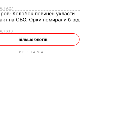
я, 19.27
оров:
Колобок повинен укласти
акт на СВО. Орки помирали б від
я
я, 16.13
Більше блогів
РЕКЛАМА