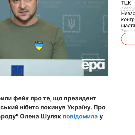
ТЦК
7 серпн
Невз
контр
щаст
7 серпн
рили фейк про те, що президент
ський нібито покинув Україну. Про
 народу" Олена Шуляк
повідомила
у