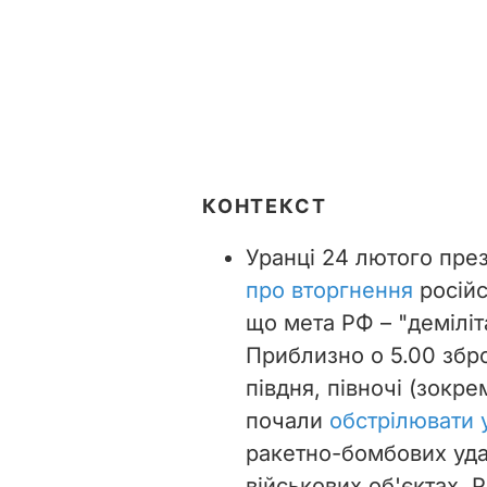
КОНТЕКСТ
Уранці 24 лютого пр
про вторгнення
російс
що мета РФ – "деміліта
Приблизно о 5.00 збро
півдня, півночі (зокре
почали
обстрілювати у
ракетно-бомбових удар
військових об'єктах. 