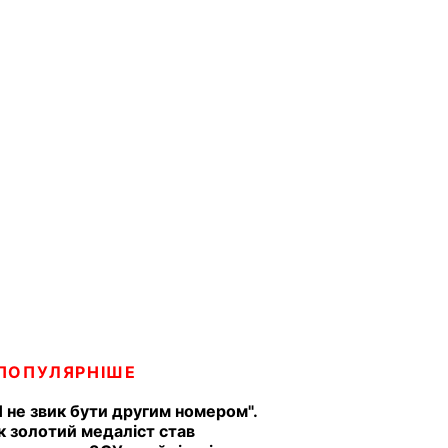
ПОПУЛЯРНІШЕ
Я не звик бути другим номером".
к золотий медаліст став