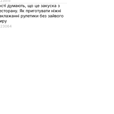
23515
ості думають, що це закуска з
есторану. Як приготувати ніжні
аклажанні рулетики без зайвого
иру
23064