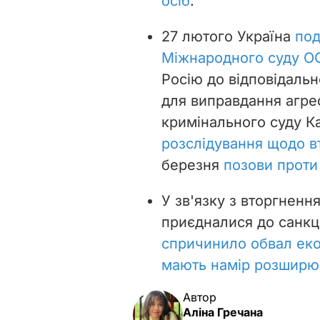
осіб
.
27 лютого Україна
под
Міжнародного суду О
Росію до відповідальн
для виправдання агре
кримінального суду К
розслідування щодо в
березня
позови проти
У зв'язку з вторгнення
приєдналися до санкц
спричинило обвал ек
мають намір розширюв
Автор
Аліна Гречана