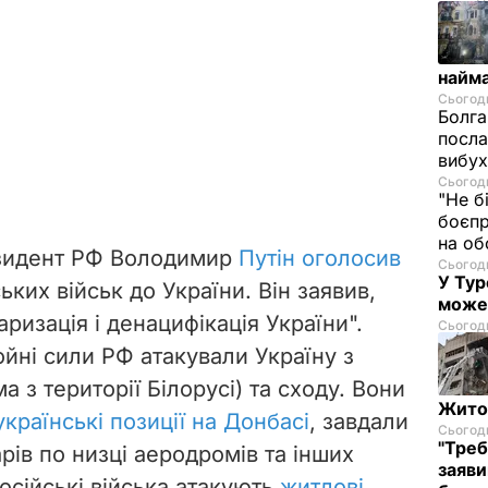
найм
Сьогодн
Болга
посла
вибух
Сьогодн
"Не б
боєпр
на об
езидент РФ Володимир
Путін оголосив
Сьогодн
У Тур
ьких військ до України. Він заявив,
може
ризація і денацифікація України".
Сьогодн
йні сили РФ атакували Україну з
ма з території Білорусі) та сходу. Вони
Житом
країнські позиції на Донбасі
, завдали
Сьогодн
"Треб
ів по низці аеродромів та інших
заяви
Російські війська атакують
житлові