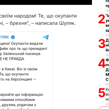
г
п
V
2
і своїм народом! Те, що окупанти
"
i
у
, – брехня", – написала Шуляк.
в
щ
d
3
Д
e
н
й
o
4
Ф
п
Д
М
С
5
К
в
н