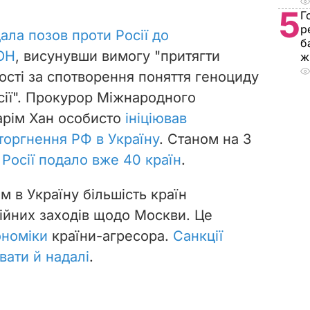
5
Г
р
ала позов проти Росії до
б
ОН
, висунувши вимогу "притягти
ж
ості за спотворення поняття геноциду
сії". Прокурор Міжнародного
арім Хан особисто
ініціював
торгнення РФ в Україну
. Станом на 3
 Росії подало вже 40 країн
.
м в Україну більшість країн
ійних заходів щодо Москви. Це
ономіки
країни-агресора.
Санкції
ати й надалі
.