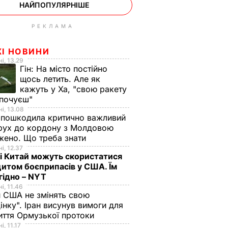
НАЙПОПУЛЯРНІШЕ
РЕКЛАМА
ЖІ НОВИНИ
і, 13.29
Гін:
На місто постійно
щось летить. Але як
кажуть у Ха, "свою ракету
 почуєш"
і, 13.08
 пошкодила критично важливий
 рух до кордону з Молдовою
ено. Що треба знати
і, 12.37
 і Китай можуть скористатися
итом боєприпасів у США. Їм
гідно – NYT
і, 11.46
 США не змінять свою
інку". Іран висунув вимоги для
иття Ормузької протоки
і, 11.17