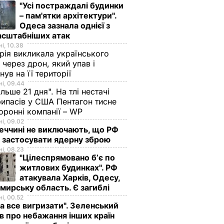
"Усі постраждалі будинки
– пам'ятки архітектури".
Одеса зазнала однієї з
асштабніших атак
і, 10.38
рія викликала українського
 через дрон, який упав і
нув на її території
і, 09.44
ільше 21 дня". На тлі нестачі
ипасів у США Пентагон тисне
оронні компанії – WP
і, 09.02
еччині не виключають, що РФ
 застосувати ядерну зброю
і, 08.23
"Цілеспрямовано бʼє по
житлових будинках". РФ
атакувала Харків, Одесу,
ирську область. Є загиблі
і, 00.52
а все вигризати". Зеленський
в про небажання інших країн