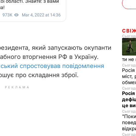
СВІ
Сьогодн
езидента, який запускають окупанти
абного вторгнення РФ в Україну.
ти не
ський спростовував повідомлення
Сьогодн
Росія
лошує про складання зброї.
міст,
обмеж
РЕКЛАМА
Сьогодн
Росія
дефіц
це ви
Сьогодн
"Поки
повед
відкр
Сьогодн