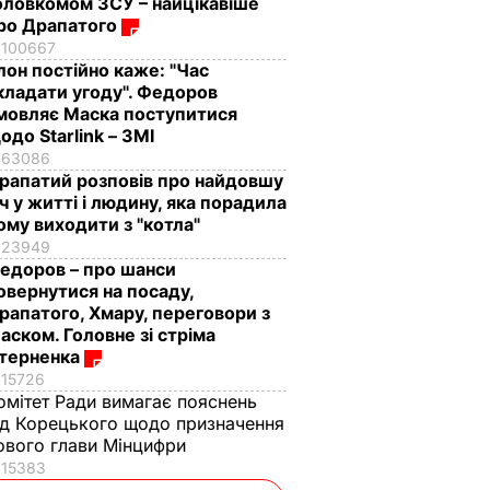
оловкомом ЗСУ – найцікавіше
ро Драпатого
100667
Ілон постійно каже: "Час
кладати угоду". Федоров
мовляє Маска поступитися
одо Starlink – ЗМІ
63086
рапатий розповів про найдовшу
іч у житті і людину, яка порадила
ому виходити з "котла"
23949
едоров – про шанси
овернутися на посаду,
рапатого, Хмару, переговори з
аском. Головне зі стріма
терненка
15726
омітет Ради вимагає пояснень
ід Корецького щодо призначення
ового глави Мінцифри
15383