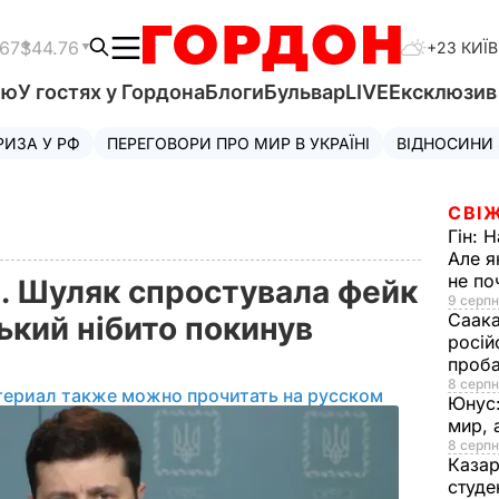
.67
$44.76
+23 КИЇВ
'ю
У гостях у Гордона
Блоги
Бульвар
LIVE
Ексклюзи
РИЗА У РФ
ПЕРЕГОВОРИ ПРО МИР В УКРАЇНІ
ВІДНОСИНИ
СВІЖ
Гін:
Н
Але я
не п
і. Шуляк спростувала фейк
9 серпн
Саака
ький нібито покинув
росій
проб
8 серпн
териал также можно прочитать на русском
Юнус
мир, 
8 серпн
Казар
студе