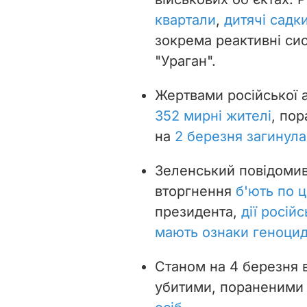
квартали
,
дитячі садк
зокрема реактивні си
"Ураган".
Жертвами російської а
352 мирні жителі
, по
на
2 березня загинула
Зеленський повідомив
вторгнення
б'ють по ц
президента,
дії росій
мають ознаки геноци
Станом на 4 березня в
убитими, пораненими