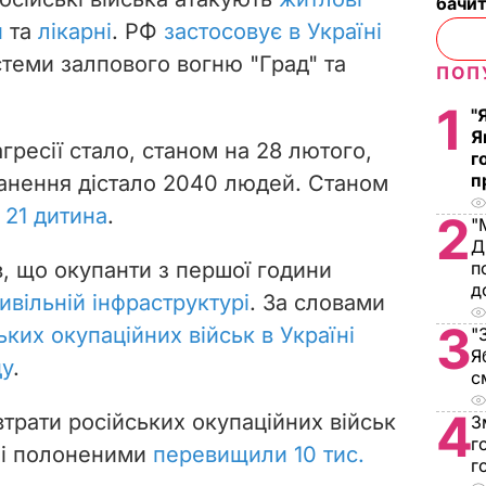
бачит
и
та
лікарні
. РФ
застосовує в Україні
стеми залпового вогню "Град" та
ПОП
1
"
Я
гресії стало, станом на 28 лютого,
г
п
ранення дістало 2040 людей. Станом
 21 дитина
.
2
"
Д
, що окупанти з першої години
п
д
ивільній інфраструктурі
. За словами
3
ських окупаційних військ в Україні
"
Я
ду
.
с
4
трати російських окупаційних військ
З
г
 і полоненими
перевищили 10 тис.
г