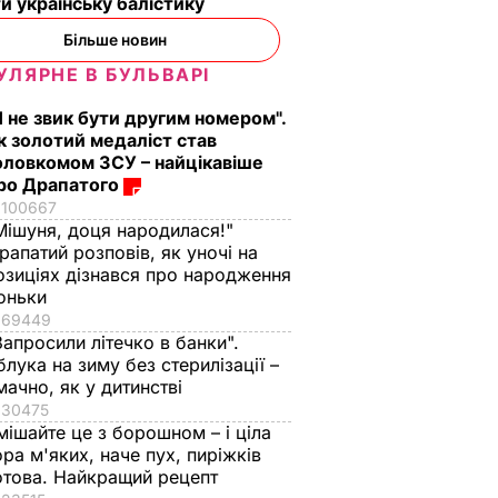
и українську балістику
Більше новин
УЛЯРНЕ В БУЛЬВАРІ
Я не звик бути другим номером".
к золотий медаліст став
оловкомом ЗСУ – найцікавіше
ро Драпатого
100667
Мішуня, доця народилася!"
рапатий розповів, як уночі на
озиціях дізнався про народження
оньки
69449
Запросили літечко в банки".
блука на зиму без стерилізації –
мачно, як у дитинстві
30475
мішайте це з борошном – і ціла
ора м'яких, наче пух, пиріжків
отова. Найкращий рецепт