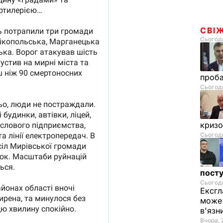
СВІ
Сьогодн
проб
Сьогодн
криз
Сьогодн
посту
Сьогодн
Ексгл
може 
в'язн
Вчора, 