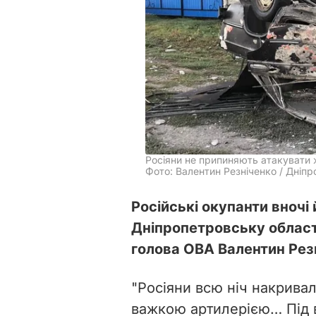
Росіяни не припиняють атакувати 
Фото: Валентин Резніченко / Дніп
Російські окупанти вночі
Дніпропетровську област
голова ОВА Валентин Рез
"Росіяни всю ніч накрива
важкою артилерією… Під 