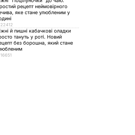
іжні "Поцілуночки" до чаю.
ростий рецепт неймовірного
ечива, яке стане улюбленим у
одині
22412
іжні й пишні кабачкові оладки
росто тануть у роті. Новий
ецепт без борошна, який стане
любленим
16651