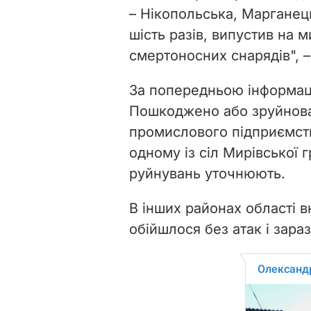
– Нікопольська, Марганец
шість разів, випустив на м
смертоносних снарядів", –
За попередньою інформац
Пошкоджено або зруйнован
промислового підприємств
одному із сіл Мирівської 
руйнувань уточнюють.
В інших районах області в
обійшлося без атак і зара