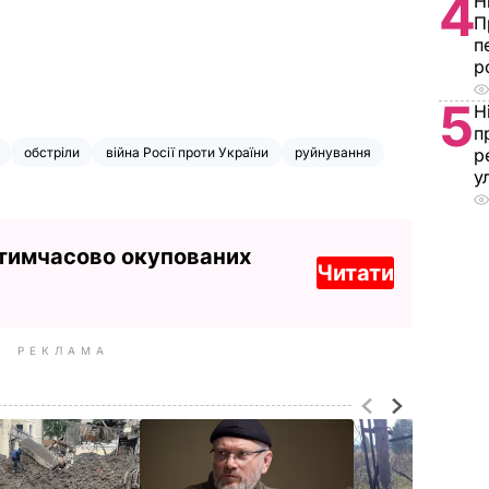
4
Н
П
п
р
5
Н
п
обстріли
війна Росії проти України
руйнування
р
у
 тимчасово окупованих
Читати
РЕКЛАМА