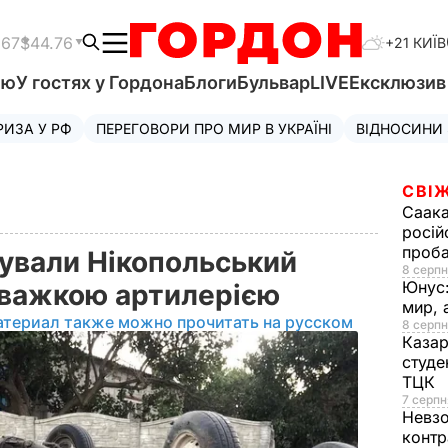
.67
$44.76
+21 КИЇВ
'ю
У гостях у Гордона
Блоги
Бульвар
LIVE
Ексклюзи
РИЗА У РФ
ПЕРЕГОВОРИ ПРО МИР В УКРАЇНІ
ВІДНОСИНИ
СВІЖ
Саака
росій
проб
кували Нікопольський
8 серпн
Юнус
і важкою артилерією
мир, 
атериал также можно прочитать на русском
8 серпн
Казар
студе
ТЦК
7 серпн
Невз
контр