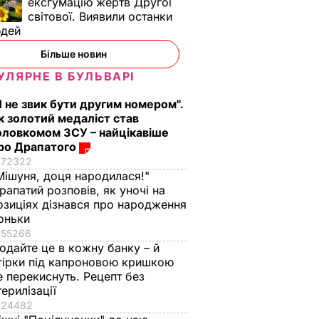
ексгумацію жертв Другої
світової. Виявили останки
юдей
Більше новин
УЛЯРНЕ В БУЛЬВАРІ
Я не звик бути другим номером".
к золотий медаліст став
оловкомом ЗСУ – найцікавіше
ро Драпатого
72322
Мішуня, доця народилася!"
рапатий розповів, як уночі на
озиціях дізнався про народження
оньки
55266
одайте це в кожну банку – й
гірки під капроновою кришкою
е перекиснуть. Рецепт без
терилізації
24482