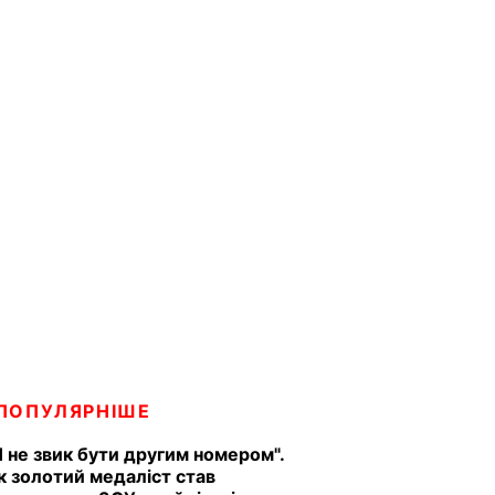
ПОПУЛЯРНІШЕ
Я не звик бути другим номером".
к золотий медаліст став