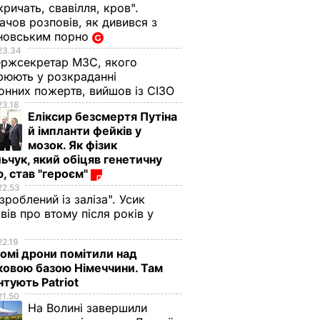
кричать, свавілля, кров".
чов розповів, як дивився з
новським порно
23.34
ржсекретар МЗС, якого
рюють у розкраданні
онних пожертв, вийшов із СІЗО
23.18
Еліксир безсмертя Путіна
й імпланти фейків у
мозок. Як фізик
ьчук, який обіцяв генетичну
, став "героєм"
22.53
 зроблений із заліза". Усик
вів про втому після років у
і
22.19
омі дрони помітили над
ковою базою Німеччини. Там
тують Patriot
21.50
На Волині завершили