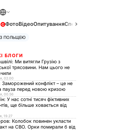
в
Фото
Відео
Опитування
Спецпроєкти
Війна в Укра
 З ПОЛЬЩЕЮ
І БЛОГИ
швілі:
Ми витягли Грузію з
ської трясовини. Нам цього не
ачили
я, 02.00
:
Заморожений конфлікт – це не
а пауза перед новою кризою
я, 00.56
ін:
У нас сотні тисяч фіктивних
нтів, ще більше ховається від
я, 19.27
оров:
Колобок повинен укласти
акт на СВО. Орки помирали б від