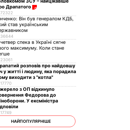
оловкомом ЗСУ – найцікавіше
ро Драпатого
72322
інченко:
Він був генералом КДБ,
кий став українським
ержавником
36644
 четвер спека в Україні сягне
вого максимуму. Коли стане
егше
23061
рапатий розповів про найдовшу
іч у житті і людину, яка порадила
ому виходити з "котла"
17770
жерело з ОП відкинуло
овернення Федорова до
іноборони. У ексміністра
ідповіли
17749
НАЙПОПУЛЯРНІШЕ