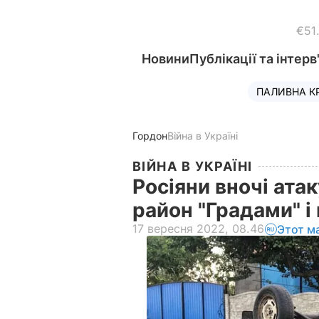
€51
Новини
Публікації та інтерв
ПАЛИВНА К
Гордон
Війна в Україні
ВІЙНА В УКРАЇНІ
Росіяни вночі ата
район "Градами" 
17 вересня 2022, 08.46
Этот м