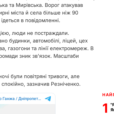
ька та Мирівська. Ворог атакував
ирні міста й села більше ніж 90
 ідеться в повідомленні.
ією, люди не постраждали.
о будинки, автомобілі, ліцей, цех
а, газогони та лінії електромереж. В
громади зник зв'язок. Масштаби
ночі були повітряні тривоги, але
з спокійно, зазначив Резніченко.
НАЙ
1
"
Я