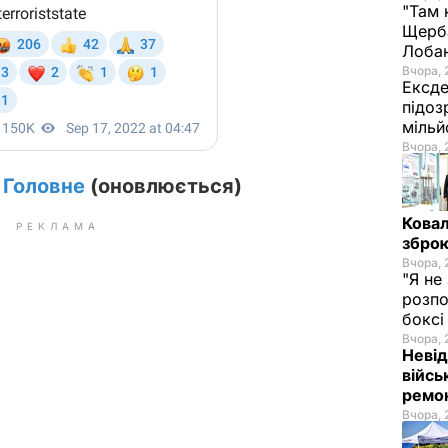
"Там 
Щерба
Лоба
Вчора, 
Ексде
підоз
мільй
Вчора, 
. Головне
(оновлюється)
Ковал
РЕКЛАМА
зброю
Вчора, 
"Я не
розпо
бокс
Вчора, 
Невід
війсь
ремон
Вчора, 