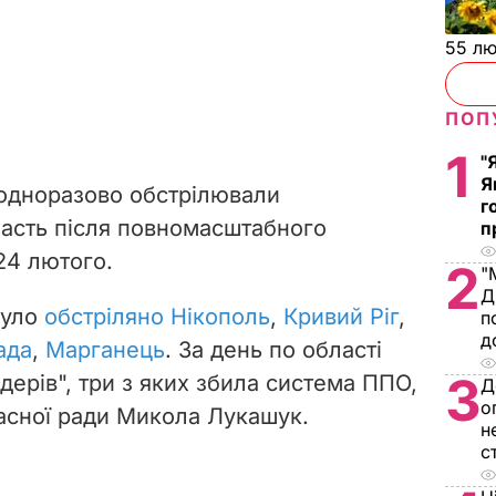
55 л
ПОП
1
"
Я
еодноразово обстрілювали
г
асть після повномасштабного
п
24 лютого.
2
"
Д
було
обстріляно Нікополь
,
Кривий Ріг
,
п
д
ада
,
Марганець
. За день по області
3
ндерів", три з яких збила система ППО,
Д
о
асної ради Микола Лукашук.
н
с