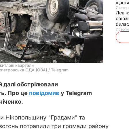
щаст
7 серпн
Левін
союзн
билас
7 серпн
житлові квартали
ропетровська ОДА (ОВА) / Telegram
 й далі обстрілювали
ь. Про це
повідомив
у Telegram
ніченко.
ли Нікопольщину "Градами" та
вогонь потрапили три громади району