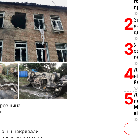
г
п
2
З
я
д
3
У
с
л
4
Д
н
й
5
Д
п
М
в