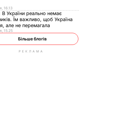
я
я, 16.13
:
В України реально немає
иків. Їм важливо, щоб Україна
я, але не перемагала
я, 15.25
Більше блогів
РЕКЛАМА