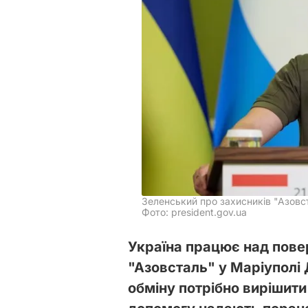
Зеленський про захисників "Азовс
Фото: president.gov.ua
Україна працює над пове
"Азовсталь" у Маріуполі 
обміну потрібно вирішити