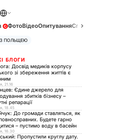
в
Фото
Відео
Опитування
Спецпроєкти
Війна в Укр
 З ПОЛЬЩЕЮ
ЖІ БЛОГИ
нога:
Досвід медиків корпусу
ького зі збереження життів є
інним
я, 21.16
нцев:
Єдине джерело для
одування збитків бізнесу –
тні репарації
я, 18.45
йчук:
До громади ставляться, як
повносправних. Будете гарно
итися – пустимо воду в басейн
я, 16.30
ський:
Пропустили круглу дату.