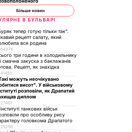
ьковополоненого
Більше новин
УЛЯРНЕ В БУЛЬВАРІ
Буряк тепер готую тільки так".
ікавий рецепт салату, який
олюбила вся родина
64374
сього три години в холодильнику
 і смачна закуска з баклажанів
отова. Рецепт, як знахідка
41450
Такі можуть неочікувано
обитися висот". У військовому
нституті розповіли, як Драпатий
ахищав диплом
27401
 інституті танкових військ
озповіли про особливу рису
арактеру головкома Драпатого
25256