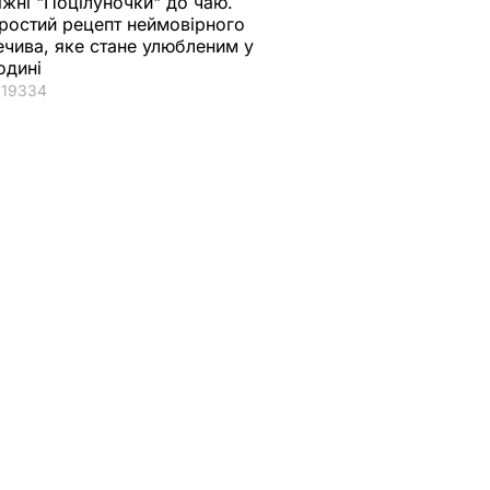
іжні "Поцілуночки" до чаю.
ростий рецепт неймовірного
ечива, яке стане улюбленим у
одині
19334