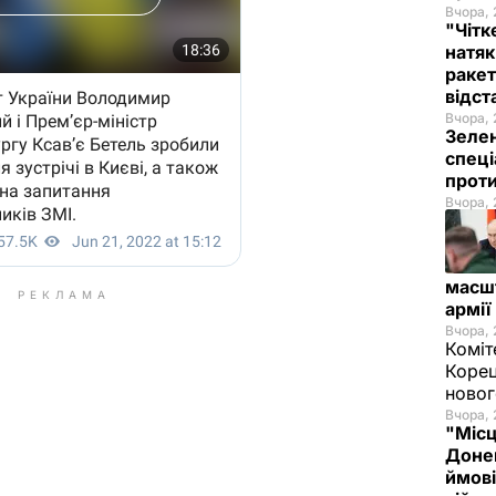
Вчора, 
"Чітк
натяк
ракет
відст
Вчора, 
Зелен
спеці
проти
Вчора, 
масш
РЕКЛАМА
армії
Вчора, 
Коміт
Корец
новог
Вчора, 
"Місц
Донец
ймові