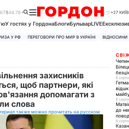
.67
$44.76
+27 КИЇВ
'ю
У гостях у Гордона
Блоги
Бульвар
LIVE
Ексклюзи
РИЗА У РФ
ПЕРЕГОВОРИ ПРО МИР В УКРАЇНІ
ВІДНОСИНИ
СВІ
Чепи
Білец
безц
ільнення захисників
6 серпн
Гетма
ться, щоб партнери, які
відшк
ов'язання допомагати з
майбу
6 серпн
ли слова
Матві
до не
териал также можно прочитать на русском
повод
6 серпн
Казан