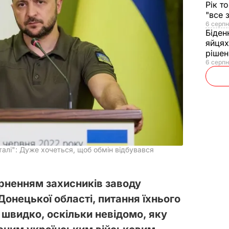
Рік т
"все 
6 серпн
Біден
яйцях
рішен
6 серпн
талі": Дуже хочеться, щоб обмін відбувався
рненням захисників заводу
Донецької області, питання їхнього
 швидко, оскільки невідомо, яку