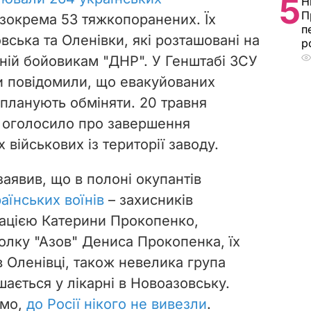
5
Н
П
 зокрема 53 тяжкопоранених. Їх
п
ська та Оленівки, які розташовані на
р
ьній бойовикам "ДНР". У Генштабі ЗСУ
и повідомили, що евакуйованих
 планують обміняти. 20 травня
 оголосило про завершення
 військових із території заводу.
аявив, що в полоні окупантів
аїнських воїнів
– захисників
рмацією Катерини Прокопенко,
лку "Азов" Дениса Прокопенка, їх
в Оленівці, також невелика група
ається у лікарні в Новоазовську.
омо,
до Росії нікого не вивезли
.