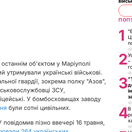
війс
ПОП
1
"
Ц
п
2
У
–
 останнім об'єктом у Маріуполі
г
ий утримували українські військові.
3
"
льної гвардії, зокрема полку "Азов",
д
йськовослужбовці ЗСУ,
і
з
іцейські. У бомбосховищах заводу
4
вня
були сотні цивільних.
В
р
х
повідомив пізно ввечері 16 травня,
куювали 264 українських