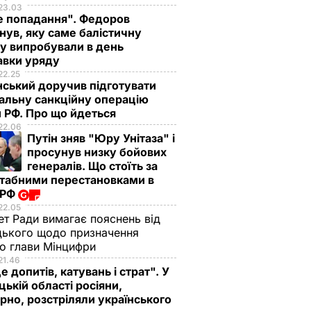
23.03
е попадання". Федоров
нув, яку саме балістичну
у випробували в день
авки уряду
22.25
ський доручив підготувати
альну санкційну операцію
 РФ. Про що йдеться
22.06
Путін зняв "Юру Унітаза" і
просунув низку бойових
генералів. Що стоїть за
табними перестановками в
 РФ
22.05
ет Ради вимагає пояснень від
ького щодо призначення
о глави Мінцифри
21.46
е допитів, катувань і страт". У
ькій області росіяни,
рно, розстріляли українського