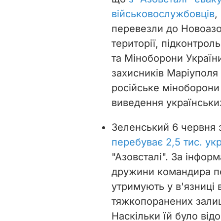
військовослужбовців
,
перевезли до Новоазов
території, підконтрол
та Міноборони Україн
захисників Маріуполя
російське міноборони
виведення українських
Зеленський 6 червня з
перебуває 2,5 тис. укр
"Азовсталі". За інфо
дружини командира по
утримують у в'язниці 
тяжкопоранених залиш
Наскільки їй було від