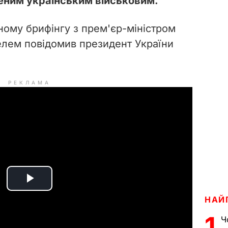
еним українським військовим.
ному брифінгу з прем'єр-міністром
елем повідомив президент України
РЕКЛАМА
P
НАЙ
l
1
Ч