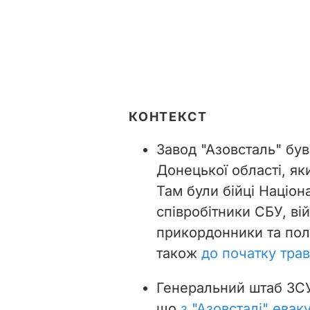
КОНТЕКСТ
Завод "Азовсталь" був
Донецької області, як
Там були бійці Націона
співробітники СБУ, ві
прикордонники та пол
також
до початку тра
Генеральний штаб ЗСУ 
що
з "Азовсталі" ева