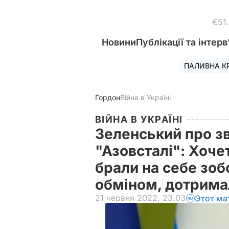
€51
Новини
Публікації та інтерв
ПАЛИВНА К
Гордон
Війна в Україні
ВІЙНА В УКРАЇНІ
Зеленський про зв
"Азовсталі": Хоче
брали на себе зоб
обміном, дотрима
21 червня 2022, 23.03
Этот ма