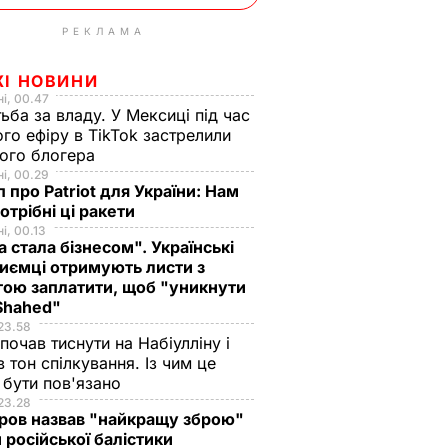
РЕКЛАМА
ЖІ НОВИНИ
і, 00.47
ьба за владу. У Мексиці під час
го ефіру в TikTok застрелили
ого блогера
і, 00.29
 про Patriot для України: Нам
отрібні ці ракети
і, 00.13
а стала бізнесом". Українські
иємці отримують листи з
ою заплатити, щоб "уникнути
 Shahed"
23.58
 почав тиснути на Набіулліну і
в тон спілкування. Із чим це
бути пов'язано
23.28
ров назвав "найкращу зброю"
 російської балістики