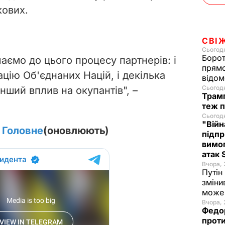
кових.
СВІ
Сьогодн
Борот
ємо до цього процесу партнерів: і
прямо
ацію Об'єднаних Націй, і декілька
відом
Сьогодн
інший вплив на окупантів", –
Трамп
теж п
Сьогодн
"Війн
. Головне
(оновлюють)
підпр
вимог
атак
Вчора, 
Путін
зміни
може 
Вчора, 
Федо
проти