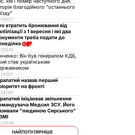
ис. км і помер наступного дня.
сторія благодійного "останнього
аїзду"
45637
то втратить бронювання від
обілізації з 1 вересня і які два
окументи треба подати до
онеділка
35645
інченко:
Він був генералом КДБ,
кий став українським
ержавником
34507
рапатий назвав перший
ріоритет на фронті
34149
рапатий ініціював звільнення
омандувача Медсил ЗСУ. Його
азивали "людиною Сирського"
 ЗМІ
29948
НАЙПОПУЛЯРНІШЕ