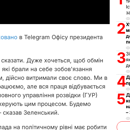
т
a
І
з
y
2
Х
V
м
д
ковано
в Telegram Офісу президента
i
п
3
З
d
я
 сказати. Дуже хочеться, щоб обмін
д
e
 які брали на себе зобов'язання
4
м, дійсно витримали своє слово. Ми в
Д
o
п
рацюємо, але вся праця відбувається
5
овного управління розвідки (ГУР)
Д
к
 керують цим процесом. Будемо
н
 – сказав Зеленський.
–
лада на політичному рівні має робити