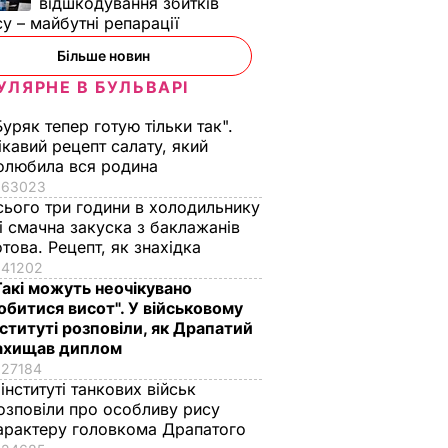
відшкодування збитків
су – майбутні репарації
Більше новин
УЛЯРНЕ В БУЛЬВАРІ
Буряк тепер готую тільки так".
ікавий рецепт салату, який
олюбила вся родина
63023
сього три години в холодильнику
 і смачна закуска з баклажанів
отова. Рецепт, як знахідка
41202
Такі можуть неочікувано
обитися висот". У військовому
нституті розповіли, як Драпатий
ахищав диплом
27184
 інституті танкових військ
озповіли про особливу рису
арактеру головкома Драпатого