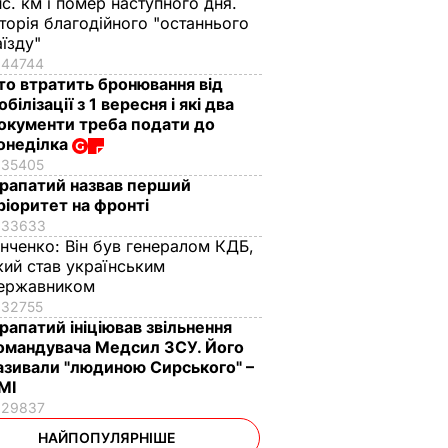
ис. км і помер наступного дня.
сторія благодійного "останнього
аїзду"
44744
то втратить бронювання від
обілізації з 1 вересня і які два
окументи треба подати до
онеділка
35405
рапатий назвав перший
ріоритет на фронті
33633
інченко:
Він був генералом КДБ,
кий став українським
ержавником
32755
рапатий ініціював звільнення
омандувача Медсил ЗСУ. Його
азивали "людиною Сирського" –
МІ
29837
НАЙПОПУЛЯРНІШЕ