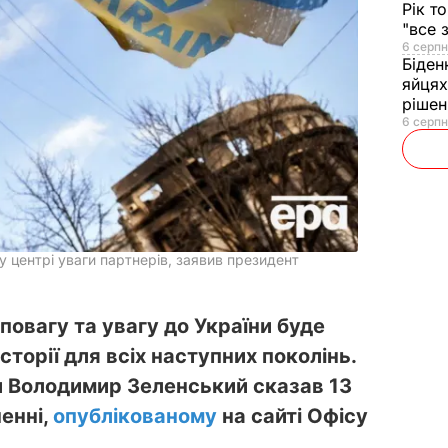
Рік т
"все 
6 серпн
Біден
яйцях
рішен
6 серпн
 у центрі уваги партнерів, заявив президент
 повагу та увагу до України буде
торії для всіх наступних поколінь.
и Володимир Зеленський сказав 13
енні,
опублікованому
на сайті Офісу