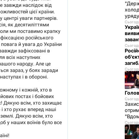
"Держ
холод
уряд
Сьогодн
Украї
вияви
зава
Сьогодн
Росій
об'єк
загиб
Сьогодн
Голов
Сьогодн
Захис
отрим
"Вдом
Сьогодн