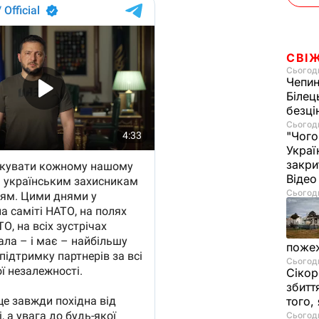
СВІ
Сьогодн
Чепи
Білец
безц
Сьогодн
"Чого
Украї
закри
Віде
Сьогодн
пожеж
Сьогодн
Сікор
збитт
того,
Сьогодн