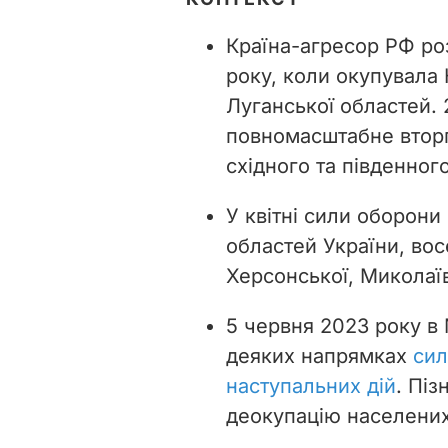
Країна-агресор РФ роз
року, коли окупувала
Луганської областей.
повномасштабне вторгн
східного та південног
У квітні сили оборони 
областей України, во
Херсонської, Миколаїв
5 червня 2023 року в
деяких напрямках
сил
наступальних дій
. Пі
деокупацію населених п