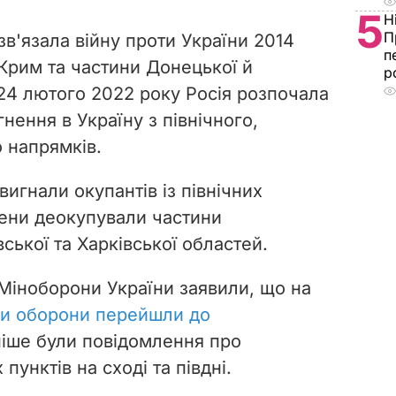
5
Н
П
в'язала війну проти України 2014
п
 Крим та частини Донецької й
р
 24 лютого 2022 року Росія розпочала
ення в Україну з північного,
о напрямків.
вигнали окупантів із північних
сени деокупували частини
ської та Харківської областей.
 Міноборони України заявили, що на
и оборони перейшли до
зніше були повідомлення про
унктів на сході та півдні.