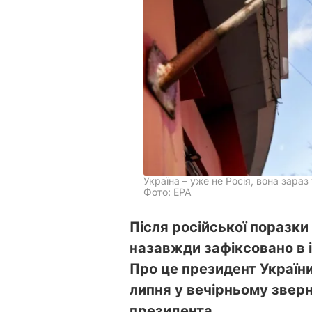
Україна – уже не Росія, вона зараз
Фото: ЕРА
Після російської поразки
назавжди зафіксовано в іс
Про це президент Україн
липня у вечірньому зверн
президента.