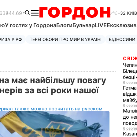
.63
$44.69
+32 КИЇВ
'ю
У гостях у Гордона
Блоги
Бульвар
LIVE
Ексклюзи
РИЗА У РФ
ПЕРЕГОВОРИ ПРО МИР В УКРАЇНІ
ВІДНОСИНИ
СВІЖ
Чепи
Білец
безц
на має найбільшу повагу
6 серпн
Гетма
нерів за всі роки нашої
відшк
майбу
6 серпн
ериал также можно прочитать на русском
Матві
до не
повод
6 серпн
Казан