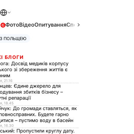
в
Фото
Відео
Опитування
Спецпроєкти
Війна в Укра
 З ПОЛЬЩЕЮ
І БЛОГИ
нога:
Досвід медиків корпусу
ького зі збереження життів є
інним
я, 21.16
нцев:
Єдине джерело для
одування збитків бізнесу –
тні репарації
я, 18.45
йчук:
До громади ставляться, як
повносправних. Будете гарно
итися – пустимо воду в басейн
я, 16.30
ський:
Пропустили круглу дату.