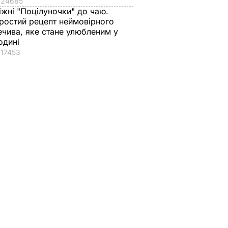
24685
іжні "Поцілуночки" до чаю.
ростий рецепт неймовірного
ечива, яке стане улюбленим у
одині
17453