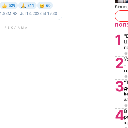
бізне
ПОП
РЕКЛАМА
1
"
Ц
п
2
У
–
г
3
"
д
і
з
4
В
р
х