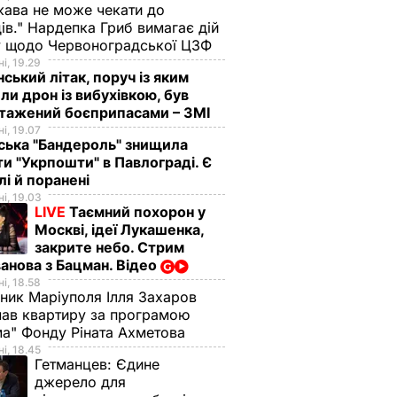
ава не може чекати до
ів." Нардепка Гриб вимагає дій
у щодо Червоноградської ЦЗФ
і, 19.29
нський літак, поруч із яким
ли дрон із вибухівкою, був
нтажений боєприпасами – ЗМІ
і, 19.07
ська "Бандероль" знищила
ти "Укрпошти" в Павлограді. Є
лі й поранені
і, 19.03
LIVE
Таємний похорон у
Москві, ідеї Лукашенка,
закрите небо. Стрим
анова з Бацман. Відео
і, 18.58
ник Маріуполя Ілля Захаров
ав квартиру за програмою
а" Фонду Ріната Ахметова
і, 18.45
Гетманцев:
Єдине
джерело для