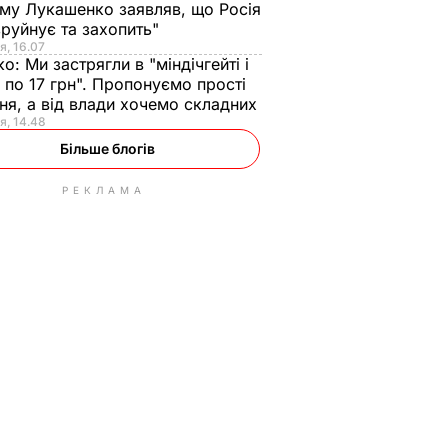
ому Лукашенко заявляв, що Росія
зруйнує та захопить"
я, 16.07
ко:
Ми застрягли в "міндічгейті і
 по 17 грн". Пропонуємо прості
ня, а від влади хочемо складних
я, 14.48
Більше блогів
РЕКЛАМА