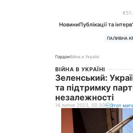
€51
Новини
Публікації та інтерв
ПАЛИВНА К
Гордон
Війна в Україні
ВІЙНА В УКРАЇНІ
Зеленський: Украї
та підтримку парт
незалежності
14 липня 2023, 00.50
Этот мат