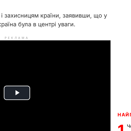
і захисницям країни, заявивши, що у
раїна була в центрі уваги.
РЕКЛАМА
P
l
НАЙ
a
1
Ч