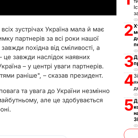
т
y
І
з
V
2
Х
 всіх зустрічах Україна мала й має
м
i
имку партнерів за всі роки нашої
д
п
 завжди похідна від сміливості, а
d
3
 – це завжди наслідок наявних
Д
e
п
країна – у центрі уваги партнерів.
4
ттями раніше", – сказав президент.
o
З
я
д
овага та увага до України незмінно
5
майбутньому, але це здобувається
Д
к
оні.
н
З