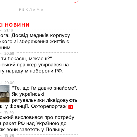
РЕКЛАМА
ЖІ НОВИНИ
і, 21.16
нога:
Досвід медиків корпусу
ького зі збереження життів є
інним
і, 20.59
 ти бекаєш, мекаєш?"
нський пранкер увірвався на
ту нараду міноборони РФ.
о
і, 20.00
"Те, що їм давно знайоме".
Як українські
рятувальники ліквідовують
і у Франції. Фоторепортаж
і, 19.45
ський висловився про потребу
я ракет РФ над Україною до
 як вони залетять у Польщу
і, 19.36