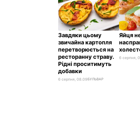
Завдяки цьому
Яйця не
звичайна картопля
наспра
перетворюється на
холес
ресторанну страву.
6 серпня, 
Рідні проситимуть
добавки
6 серпня, 08.09
БУЛЬВАР