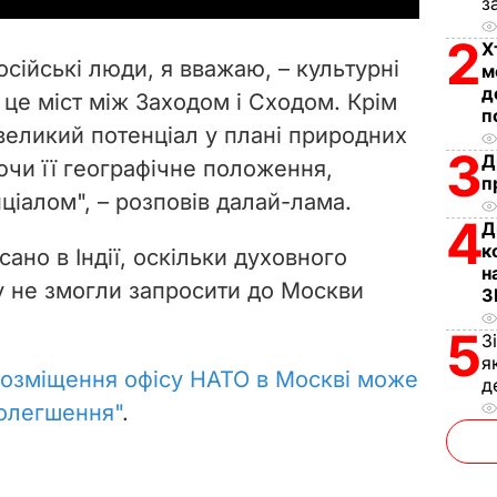
з
V
2
Х
осійські люди, я вважаю, – культурні
м
i
д
 це міст між Заходом і Сходом. Крім
п
 великий потенціал у плані природних
d
3
Д
ючи її географічне положення,
п
e
ціалом", – розповів далай-лама.
4
Д
o
к
ано в Індії, оскільки духовного
н
у не змогли запросити до Москви
З
5
З
я
озміщення офісу НАТО в Москві може
д
полегшення"
.