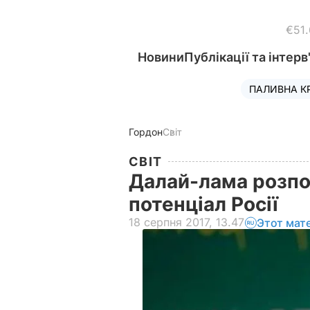
€51
Новини
Публікації та інтерв
ПАЛИВНА К
Гордон
Світ
СВІТ
Далай-лама розпо
потенціал Росії
18 серпня 2017, 13.47
Этот мат