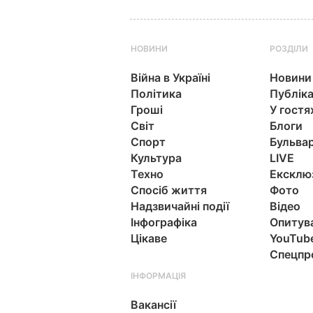
НОВИНИ
РОЗДІЛИ
Війна в Україні
Новини
Політика
Публіка
Гроші
У гостя
Світ
Блоги
Спорт
Бульва
Культура
LIVE
Техно
Ексклю
Спосіб життя
Фото
Надзвичайні події
Відео
Інфографіка
Опитув
Цікаве
YouTub
Спецпр
ІНФОРМАЦІЯ
Вакансії