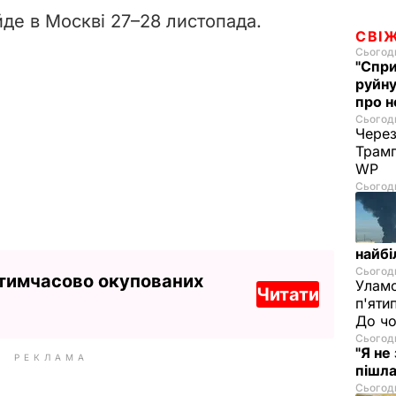
йде в Москві 27–28 листопада.
СВІ
Сьогодн
"Спри
руйну
про н
Сьогодн
Через
Трамп
WP
Сьогодн
найбі
Сьогодн
 тимчасово окупованих
Уламо
Читати
п'яти
До чо
Сьогодн
"Я не
РЕКЛАМА
пішла
Сьогодн