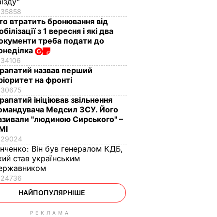
аїзду"
35858
то втратить бронювання від
обілізації з 1 вересня і які два
окументи треба подати до
онеділка
34106
рапатий назвав перший
ріоритет на фронті
30675
рапатий ініціював звільнення
омандувача Медсил ЗСУ. Його
азивали "людиною Сирського" –
МІ
29024
інченко:
Він був генералом КДБ,
кий став українським
ержавником
24736
НАЙПОПУЛЯРНІШЕ
РЕКЛАМА