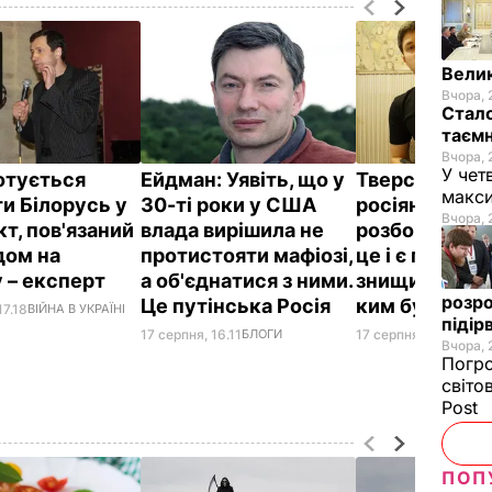
Велик
Вчора, 
Стало
таємн
Вчора, 
У чет
готується
Ейдман:
Уявіть, що у
Тверськой:
Т
макси
ти Білорусь у
30-ті роки у США
росіяни хочу
Вчора, 
т, пов'язаний
влада вирішила не
розбомбити Ки
дом на
протистояти мафіозі,
це і є пацифі
у – експерт
а об'єднатися з ними.
знищити всіх, 
розро
Це путінська Росія
ким буде во
17.18
ВІЙНА В УКРАЇНІ
підір
17 серпня, 16.11
БЛОГИ
17 серпня, 15.16
БЛОГ
Вчора, 
Погро
світо
Post
ПОП