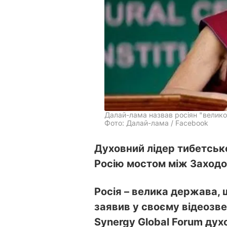
Далай-лама назвав росіян "велик
Фото: Далай-лама / Facebook
Духовний лідер тибетськ
Росію мостом між Заходо
Росія – велика держава, 
заявив у своєму відеозве
Synergy Global Forum дух