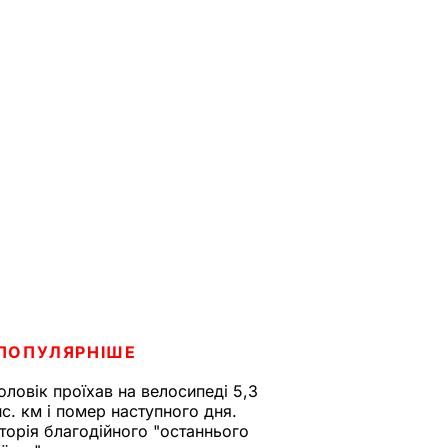
ПОПУЛЯРНІШЕ
оловік проїхав на велосипеді 5,3
ис. км і помер наступного дня.
сторія благодійного "останнього