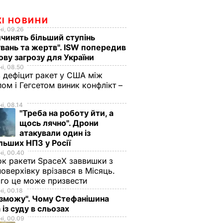
ЖІ НОВИНИ
і, 09.26
чинять більший ступінь
вань та жертв". ISW попередив
ову загрозу для України
і, 08.50
 дефіцит ракет у США між
ом і Гегсетом виник конфлікт –
і, 08.14
"Треба на роботу йти, а
щось лячно". Дрони
атакували один із
льших НПЗ у Росії
і, 00.40
к ракети SpaceX заввишки з
поверхівку врізався в Місяць.
го це може призвести
і, 00.18
 зможу". Чому Стефанішина
 із суду в сльозах
і, 00.09