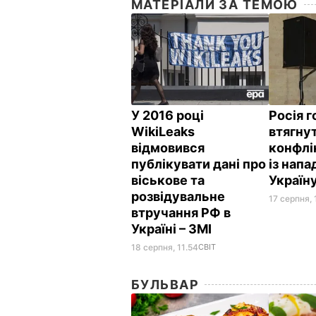
МАТЕРІАЛИ ЗА ТЕМОЮ
У 2016 році
Росія 
WikiLeaks
втягну
відмовився
конфлік
публікувати дані про
із напа
віськове та
Україн
розвідувальне
17 серпня, 
втручання РФ в
Україні – ЗМІ
18 серпня, 11.54
СВІТ
БУЛЬВАР