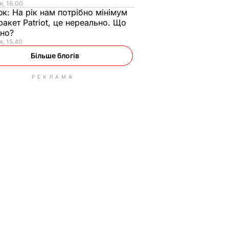
я, 16.00
юк:
На рік нам потрібно мінімум
ракет Patriot, це нереально. Що
ьно?
я, 15.40
Більше блогів
РЕКЛАМА