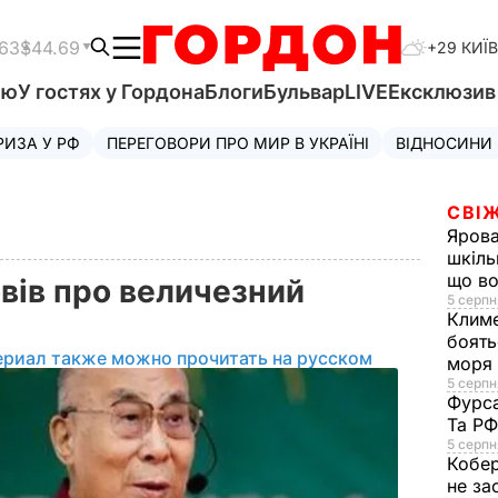
.63
$44.69
+29 КИЇВ
'ю
У гостях у Гордона
Блоги
Бульвар
LIVE
Ексклюзи
РИЗА У РФ
ПЕРЕГОВОРИ ПРО МИР В УКРАЇНІ
ВІДНОСИНИ
СВІЖ
Яров
шкіль
що во
вів про величезний
5 серпн
Клим
боять
ериал также можно прочитать на русском
моря
5 серпня
Фурс
Та Р
5 серпн
Кобе
не за