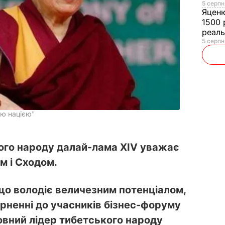
5 серпн
Яцен
1500 
реал
5 серпн
ою нацією"
ого народу далай-лама XIV уважає
м і Сходом.
що володіє величезним потенціалом,
рненні до учасників бізнес-форуму
овний лідер тибетського народу