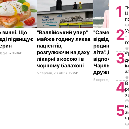
1
"
Ц
п
2
У
 винні. Що
"Валлійський упир"
"Саме там йо
–
вді підвищує
майже годину лякав
відвідують ч
г
терин
пацієнтів,
родини прот
розгулюючи на даху
літа". Де
3
00.24
БУЛЬВАР
"
лікарні з косою і в
відпочивают
д
чорному балахоні
Чарльз III і йо
і
з
дружина Кам
5 серпня, 23.40
БУЛЬВАР
5 серпня, 20.33
БУЛЬ
4
В
р
х
5
Н
з
ч