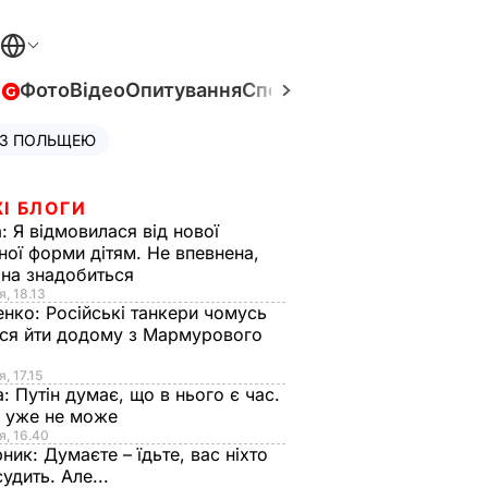
в
Фото
Відео
Опитування
Спецпроєкти
Війна в Укра
 З ПОЛЬЩЕЮ
І БЛОГИ
а:
Я відмовилася від нової
ної форми дітям. Не впевнена,
на знадобиться
я, 18.13
енко:
Російські танкери чомусь
ся йти додому з Мармурового
, 17.15
а:
Путін думає, що в нього є час.
Ф уже не може
я, 16.40
рник:
Думаєте – їдьте, вас ніхто
судить. Але...