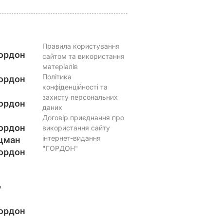
Правила користування
ордон
сайтом та використання
матеріалів
Політика
ордон
конфіденційності та
захисту персональних
ордон
даних
Договір приєднання про
ордон
використання сайту
інтернет-видання
цман
"ГОРДОН"
ордон
у
ордон