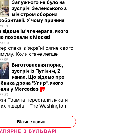
Залужного не було на
зустрічі Зеленського з
міністром оборони
обританії. У чому причина
23.51
 відоме ім'я генерала, якого
о поховали в Москві
23.00
вер спека в Україні сягне свого
е, що
муму. Коли стане легше
ть
22.55
їв, –
Виготовлення порно,
зм. Якщо
зустріч із Путіним, Z-
ні з
канал. Що відомо про
бника дрона "Упир", якого
ювати
вали у Mercedes
И
22.37
зи Трампа перестали лякати
вих лідерів – The Washington
Більше новин
УЛЯРНЕ В БУЛЬВАРІ