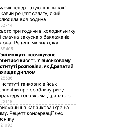
Буряк тепер готую тільки так".
ікавий рецепт салату, який
олюбила вся родина
52744
сього три години в холодильнику
го
Названа найкраща
Марія Бурмака: Нам
 і смачна закуска з баклажанів
лени
сіль для консервації,
кажуть, що буде
отова. Рецепт, як знахідка
ягом
оберіть її – і кришки
важка зима, і я не
39405
на банках не
знаю, що робити, бо
Такі можуть неочікувано
ь
"позриває"
мене немає куди
обитися висот". У військовому
го
їхати
нституті розповіли, як Драпатий
5 серпня, 19.25
БУЛЬВАР
ахищав диплом
ілла
5 серпня, 17.43
БУЛЬВАР
25586
ВАР
 інституті танкових військ
озповіли про особливу рису
арактеру головкома Драпатого
22148
айсмачніша кабачкова ікра на
иму. Рецепт консервації без
аснику
21093