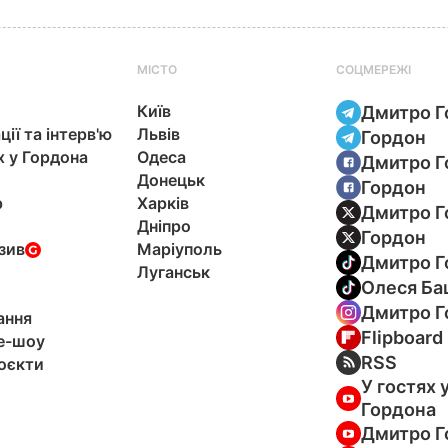
МІСТО
СОЦМЕРЕЖІ
Київ
Дмитро Г
ції та інтерв'ю
Львів
Гордон
х у Гордона
Одеса
Дмитро Г
Донецьк
Гордон
р
Харків
Дмитро Г
Дніпро
Гордон
зив
Маріуполь
Дмитро Г
Луганськ
Олеся Ба
Дмитро Г
ання
Flipboard
e-шоу
RSS
оєкти
У гостях 
Гордона
Дмитро Г