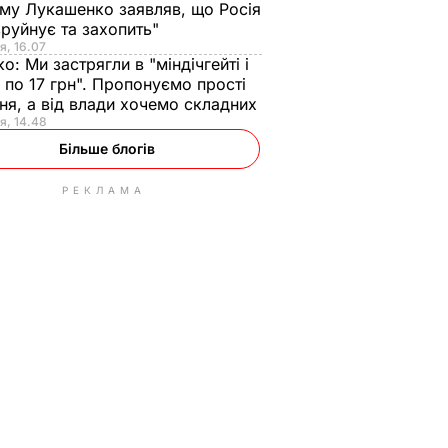
ому Лукашенко заявляв, що Росія
зруйнує та захопить"
я, 16.07
ко:
Ми застрягли в "міндічгейті і
 по 17 грн". Пропонуємо прості
ня, а від влади хочемо складних
я, 14.48
Більше блогів
РЕКЛАМА