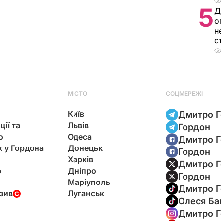
5
Д
о
н
с
МІСТО
СОЦМЕРЕЖІ
Київ
Дмитро Г
ції та
Львів
Гордон
ю
Одеса
Дмитро Г
х у Гордона
Донецьк
Гордон
Харків
Дмитро Г
р
Дніпро
Гордон
Маріуполь
Дмитро Г
зив
Луганськ
Олеся Ба
Дмитро Г