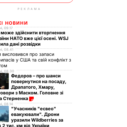
РЕКЛАМА
ЖІ НОВИНИ
і, 09.17
 може здійснити вторгнення
аїни НАТО вже цієї осені. WSJ
ила дані розвідки
і, 08.41
 висловився про запаси
ипасів у США та свій конфлікт з
етом
і, 08.30
Федоров – про шанси
повернутися на посаду,
Драпатого, Хмару,
овори з Маском. Головне зі
ма Стерненка
і, 08.14
"Учасників "есвео"
евакуювали". Дрони
уразили Wildberries за
 2 тис. км від України