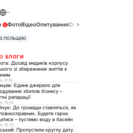
в
Фото
Відео
Опитування
Спецпроєкти
Війна в Укр
 З ПОЛЬЩЕЮ
ЖІ БЛОГИ
нога:
Досвід медиків корпусу
ького зі збереження життів є
інним
я, 21.16
нцев:
Єдине джерело для
одування збитків бізнесу –
тні репарації
я, 18.45
йчук:
До громади ставляться, як
повносправних. Будете гарно
итися – пустимо воду в басейн
я, 16.30
ський:
Пропустили круглу дату.