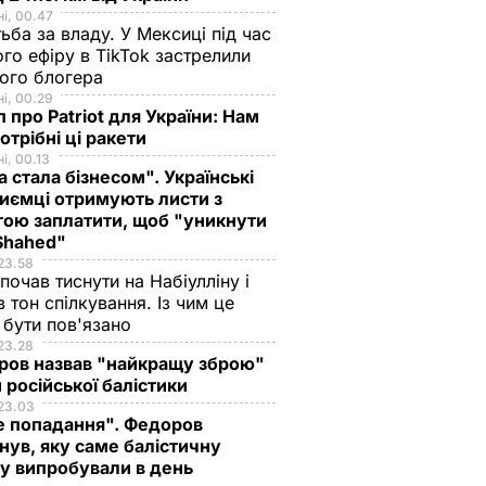
і, 00.47
ьба за владу. У Мексиці під час
го ефіру в TikTok застрелили
ого блогера
і, 00.29
 про Patriot для України: Нам
отрібні ці ракети
і, 00.13
а стала бізнесом". Українські
иємці отримують листи з
ою заплатити, щоб "уникнути
 Shahed"
23.58
 почав тиснути на Набіулліну і
в тон спілкування. Із чим це
бути пов'язано
23.28
ров назвав "найкращу зброю"
 російської балістики
23.03
е попадання". Федоров
нув, яку саме балістичну
у випробували в день