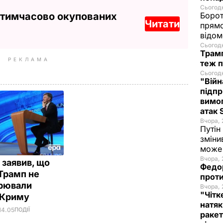
Сьогодн
 тимчасово окупованих
Борот
Читати
прямо
відом
Сьогодн
Трамп
РЕКЛАМА
теж п
Сьогодн
"Війн
підпр
вимог
атак
Вчора, 
Путін
зміни
може 
Вчора, 
 заявив, що
Федо
 Трамп не
проти
рювали
Вчора, 
"Чітк
 Криму
натяк
14.05
ПОДІЇ
ракет