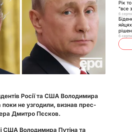
Рік т
"все 
6 серпн
Біден
яйцях
рішен
6 серпн
зидентів Росії та США Володимира
 поки не узгодили, визнав прес-
дера Дмитро Пєсков.
ї і США Володимира Путіна та