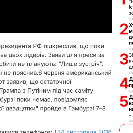
т
І
a
з
2
y
Х
м
д
V
п
президента РФ підкреслив, що поки
i
3
а двох лідерів. Заяви для преси за
З
я
обити не планують: "Лише зустріч".
d
д
н не пояснив.6 червня американський
4
e
Д
т заявив, що остаточної
п
Трампа з Путіним під час саміту
o
5
Д
мбурзі поки немає, повідомляє
к
ої двадцятки" пройде в Гамбурзі 7–8
н
–
увалися телефоном (
14 листопада 2016