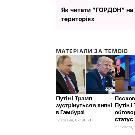
Як читати ”ГОРДОН” на
територіях
МАТЕРІАЛИ ЗА ТЕМОЮ
Путін і Трамп
Пєсков
зустрінуться в липні
Путін і
в Гамбурзі
обгово
статус
12 травня, 07.18
СВІТ
15 лютого, 