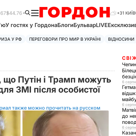
.67
$44.76
+31 КИЇВ
'ю
У гостях у Гордона
Блоги
Бульвар
LIVE
Ексклюзи
РИЗА У РФ
ПЕРЕГОВОРИ ПРО МИР В УКРАЇНІ
ВІДНОСИНИ
СВІ
Чепи
Білец
безц
 що Путін і Трамп можуть
6 серпн
Гетма
для ЗМІ після особистої
відшк
майбу
6 серпн
риал также можно прочитать на русском
Матві
до не
повод
6 серпн
Казан