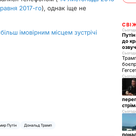
травня 2017-го
), однак іще не
СВІ
Сьогодн
більш імовірним місцем зустрічі
Путін
до кр
озвуч
Сьогодн
Трамп
боєпр
Гегс
Сьогодн
перег
стрі
Сьогодн
мир Путін
Дональд Трамп
понад