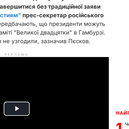
вершитися без традиційної заяви
естиям"
прес-секретар російського
редбачають, що президенти можуть
міті "Великої двадцятки" в Гамбурзі.
 не узгодили, зазначив Пєсков.
РЕКЛАМА
НАЙ
P
1
Ч
l