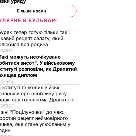
авки уряду
Більше новин
УЛЯРНЕ В БУЛЬВАРІ
Буряк тепер готую тільки так".
ікавий рецепт салату, який
олюбила вся родина
64617
ності
"На це навіть ніяково
Це саме те, що
Такі можуть неочікувано
ідорів
дивитися". Шоу з
врятує у спеку.
обитися висот". У військовому
нституті розповіли, як Драпатий
ті.
русалками у
Рецепт смачнючої
ахищав диплом
ту, за
відомому ресторані
окрошки
27545
и ще
обурило мережу.
6 серпня, 18.21
БУЛЬВАР
 інституті танкових військ
Відео
озповіли про особливу рису
ВАР
6 серпня, 21.38
БУЛЬВАР
арактеру головкома Драпатого
25333
іжні "Поцілуночки" до чаю.
ростий рецепт неймовірного
ечива, яке стане улюбленим у
одині