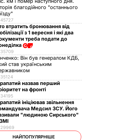
ис. км і помер наступного дня.
сторія благодійного "останнього
аїзду"
45727
то втратить бронювання від
обілізації з 1 вересня і які два
окументи треба подати до
онеділка
35709
інченко:
Він був генералом КДБ,
кий став українським
ержавником
35124
рапатий назвав перший
ріоритет на фронті
34195
рапатий ініціював звільнення
омандувача Медсил ЗСУ. Його
азивали "людиною Сирського"
 ЗМІ
29969
НАЙПОПУЛЯРНІШЕ