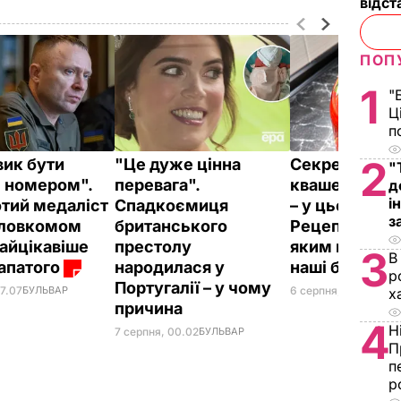
відст
ПОП
1
"
Ц
п
2
вик бути
"Це дуже цінна
Секрет пруж
"
 номером".
перевага".
квашених пом
д
і
отий медаліст
Спадкоємиця
– у цьому лис
з
оловкомом
британського
Рецепт без оц
найцікавіше
престолу
яким готувал
3
В
апатого
народилася у
наші бабусі
р
Португалії – у чому
6 серпня, 23.14
БУЛЬ
07.07
БУЛЬВАР
х
причина
4
Н
7 серпня, 00.02
БУЛЬВАР
П
п
р