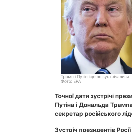
Трамп і Путін іще не зустрічалися
Фото: EPA
Точної дати зустрічі пре
Путіна і Дональда Трампа
секретар російського лі
Зустріч президентів Росі