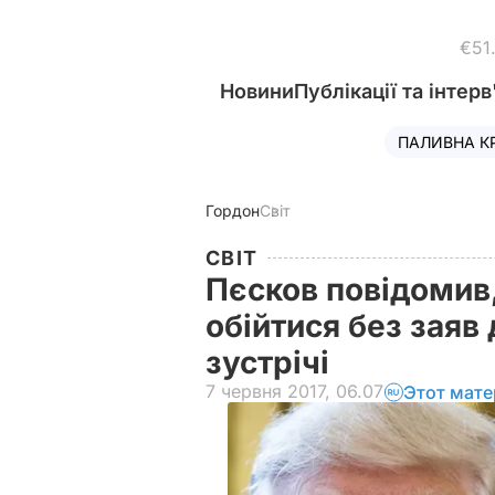
€51
Новини
Публікації та інтерв
ПАЛИВНА К
Гордон
Світ
СВІТ
Пєсков повідомив,
обійтися без заяв 
зустрічі
7 червня 2017, 06.07
Этот мате