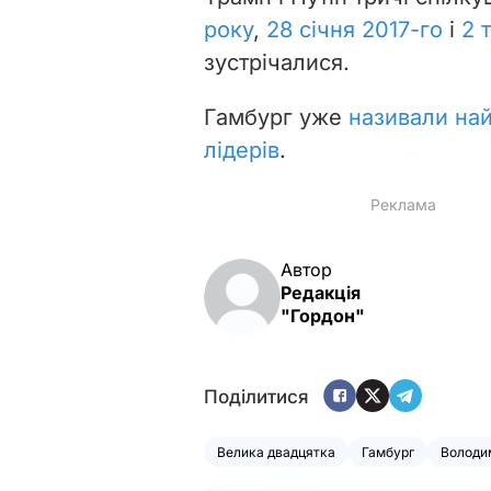
року
,
28 січня 2017-го
і
2 
зустрічалися.
Гамбург уже
називали най
лідерів
.
Автор
Редакція
"Гордон"
Поділитися
Велика двадцятка
Гамбург
Володи