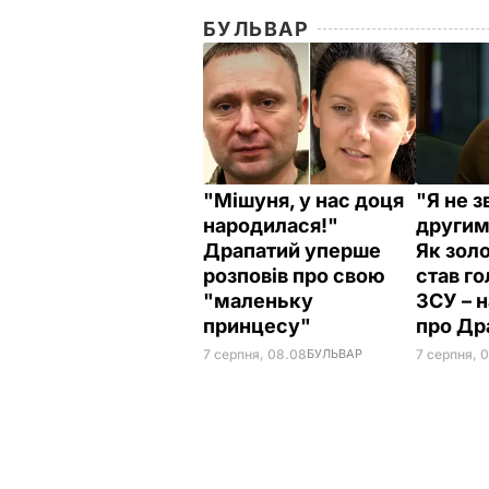
БУЛЬВАР
"Мішуня, у нас доця
"Я не з
народилася!"
другим
Драпатий уперше
Як зол
розповів про свою
став г
"маленьку
ЗСУ – 
принцесу"
про Др
7 серпня, 08.08
БУЛЬВАР
7 серпня, 