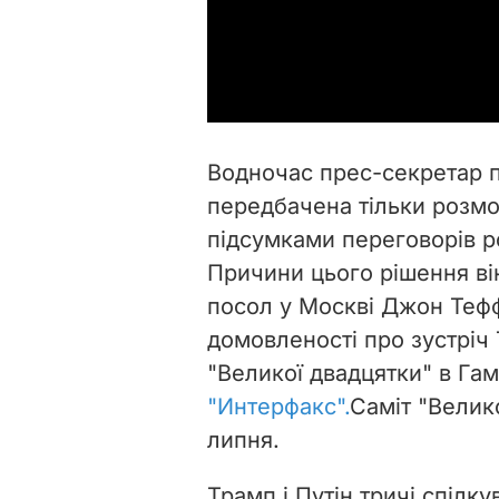
Водночас прес-секретар 
передбачена тільки розмов
підсумками переговорів р
Причини цього рішення ві
посол у Москві Джон Тефф
домовленості про зустріч 
"Великої двадцятки" в Га
"Интерфакс".
Саміт "Велик
липня.
Трамп і Путін тричі спілк