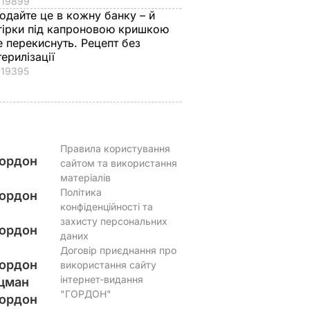
19899
одайте це в кожну банку – й
гірки під капроновою кришкою
е перекиснуть. Рецепт без
терилізації
19395
Правила користування
ордон
сайтом та використання
матеріалів
Політика
ордон
конфіденційності та
захисту персональних
ордон
даних
Договір приєднання про
ордон
використання сайту
інтернет-видання
цман
"ГОРДОН"
ордон