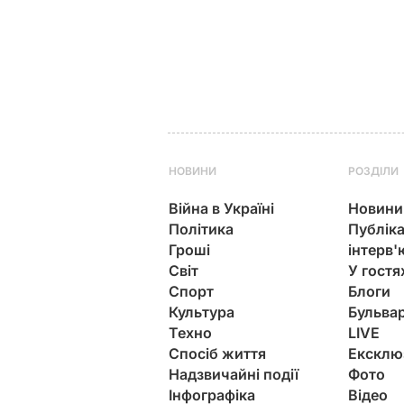
НОВИНИ
РОЗДІЛИ
Війна в Україні
Новини
Політика
Публіка
Гроші
інтерв'
Світ
У гостя
Спорт
Блоги
Культура
Бульва
Техно
LIVE
Спосіб життя
Ексклю
Надзвичайні події
Фото
Інфографіка
Відео