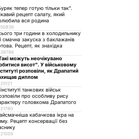
Буряк тепер готую тільки так".
ікавий рецепт салату, який
олюбила вся родина
50836
сього три години в холодильнику
 і смачна закуска з баклажанів
отова. Рецепт, як знахідка
38786
Такі можуть неочікувано
обитися висот". У військовому
нституті розповіли, як Драпатий
ахищав диплом
25121
 інституті танкових військ
озповіли про особливу рису
арактеру головкома Драпатого
21780
айсмачніша кабачкова ікра на
иму. Рецепт консервації без
аснику
21005