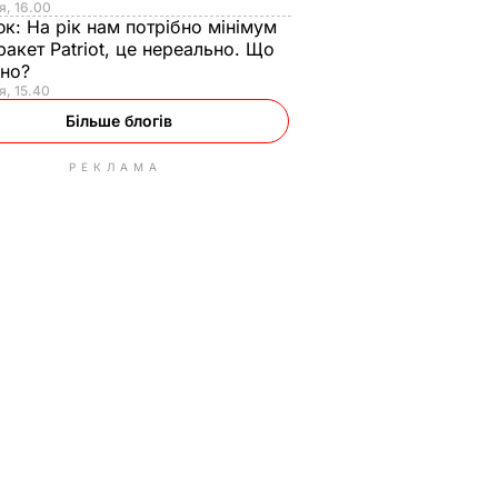
я, 16.00
юк:
На рік нам потрібно мінімум
ракет Patriot, це нереально. Що
ьно?
я, 15.40
Більше блогів
РЕКЛАМА