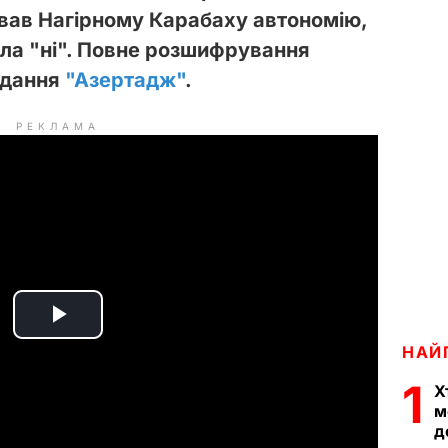
вав Нагірному Карабаху автономію,
ала "ні". Повне розшифрування
идання
"Азертадж"
.
РЕКЛАМА
P
НАЙ
l
1
Х
м
a
д