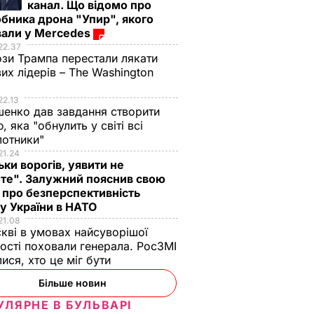
канал. Що відомо про
бника дрона "Упир", якого
вали у Mercedes
22.37
зи Трампа перестали лякати
вих лідерів – The Washington
22.13
енко дав завдання створити
, яка "обнулить у світі всі
лотники"
21.24
ьки ворогів, уявити не
те". Залужний пояснив свою
 про безперспективність
у України в НАТО
21.08
кві в умовах найсуворішої
ості поховали генерала. РосЗМІ
лися, хто це міг бути
Більше новин
УЛЯРНЕ В БУЛЬВАРІ