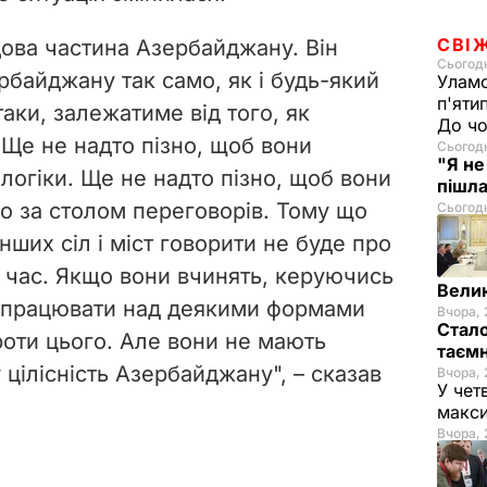
СВІ
дова частина Азербайджану. Він
Сьогодн
байджану так само, як і будь-який
Уламо
п'яти
таки, залежатиме від того, як
До чо
 Ще не надто пізно, щоб вони
Сьогодн
"Я не
логіки. Ще не надто пізно, щоб вони
пішла
о за столом переговорів. Тому що
Сьогодн
інших сіл і міст говорити не буде про
 час. Якщо вони вчинять, керуючись
Велик
опрацювати над деякими формами
Вчора, 
Стало
оти цього. Але вони не мають
таємн
цілісність Азербайджану", – сказав
Вчора, 
У чет
макси
Вчора, 