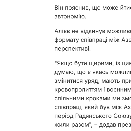
Він пояснив, що може йти
автономію.
Алієв не відкинув можлив
формату співпраці між Аз
перспективі.
"Якщо бути щирими, із цим
думаю, що є якась можливі
змінитися уряд, мають при
кровопролиттям і воєнним
спільними кроками ми зм
співпраці, який був між А
період Радянського Союзу
жили разом", – додав пре