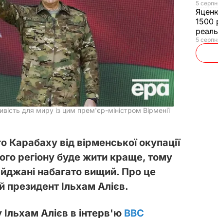
5 серпн
Яцен
1500 
реал
5 серпн
вість для миру із цим прем'єр-міністром Вірменії
го Карабаху від вірменської окупації
ого регіону буде жити краще, тому
айджані набагато вищий. Про це
 президент Ільхам Алієв.
Ільхам Алієв в інтерв'ю
ВВС