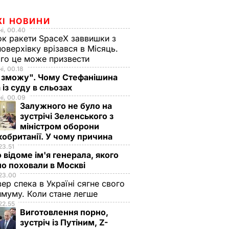
ЖІ НОВИНИ
і, 00.40
к ракети SpaceX заввишки з
поверхівку врізався в Місяць.
го це може призвести
і, 00.18
 зможу". Чому Стефанішина
 із суду в сльозах
і, 00.09
Залужного не було на
зустрічі Зеленського з
міністром оборони
обританії. У чому причина
23.51
 відоме ім'я генерала, якого
о поховали в Москві
23.00
вер спека в Україні сягне свого
муму. Коли стане легше
22.55
Виготовлення порно,
зустріч із Путіним, Z-