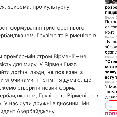
ся, зокрема, про культурну
розро
підір
Вчора, 
Погро
світо
ості формування тристороннього
Post
ербайджаном, Грузією та Вірменією в
Вчора, 
Лукаш
зброю
безпі
 прем'єр-міністром Вірменії – не
Вчора, 
"Стіл
сть для миру. У Вірменії має
може
йти логічні люди, не пов'язані з
заяву
вступ
и злочинами, і потім – я думаю, що
Вчора, 
У Мос
ожемо створити новий формат
таємн
зербайджаном, Грузією та Вірменією в
дізна
. У нас були дружні відносини. Ми
зидент Азербайджану.
ПОП