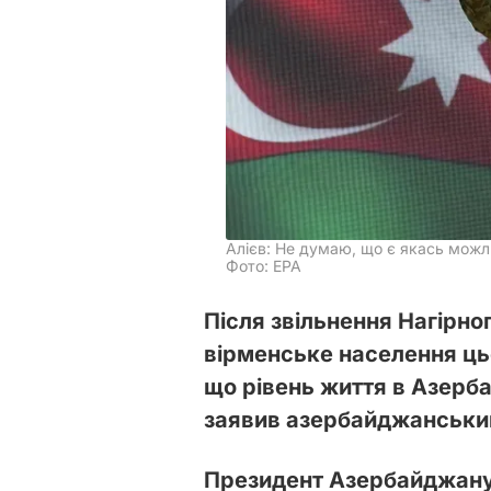
Алієв: Не думаю, що є якась можли
Фото: ЕРА
Після звільнення Нагірно
вірменське населення ць
що рівень життя в Азерб
заявив азербайджанський
Президент Азербайджану 