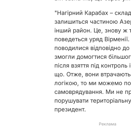
"Нагірний Карабах – скла
залишиться частиною Азер
інший район. Це, знову ж 
поведеться уряд Вірменії.
поводилися відповідно до 
змогли домогтися більшог
після взяття під контроль 
що. Отже, вони втрачають
логікою, то ми можемо п
самоврядування. Ми не пр
порушувати територіальну 
президент.