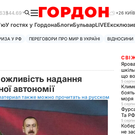
.63
$44.69
+26 КИЇВ
'ю
У гостях у Гордона
Блоги
Бульвар
LIVE
Ексклюзи
РИЗА У РФ
ПЕРЕГОВОРИ ПРО МИР В УКРАЇНІ
ВІДНОСИНИ
СВІ
Яров
шкіль
що во
можливість надання
5 серпн
Клим
ної автономії
боять
материал также можно прочитать на русском
моря
5 серпня
Фурс
Та Р
5 серпн
Кобе
не за