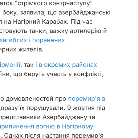
аток "стрімкого контрнаступу".
о боку, заявила, що азербайджанські
п на Нагірний Карабах. Під час
стовують танки, важку артилерію й
загиблих і поранених
ирних жителів.
ірменії
, так і
в окремих районах
аїни, що беруть участь у конфлікті,
уто домовленостей про
перемир'я в
щоразу їх порушували.
9 жовтня під
 представники Азербайджану та
припинення вогню в Нагірному
я
. Однак після настання перемир'я