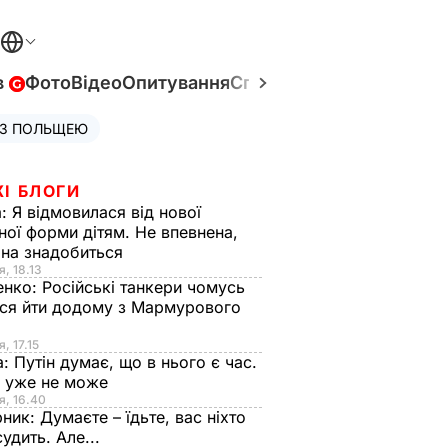
в
Фото
Відео
Опитування
Спецпроєкти
Війна в Укр
 З ПОЛЬЩЕЮ
ЖІ БЛОГИ
а:
Я відмовилася від нової
ної форми дітям. Не впевнена,
на знадобиться
я, 18.13
енко:
Російські танкери чомусь
ся йти додому з Мармурового
, 17.15
а:
Путін думає, що в нього є час.
Ф уже не може
я, 16.40
рник:
Думаєте – їдьте, вас ніхто
судить. Але...