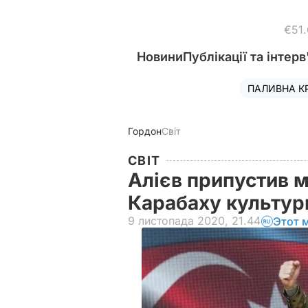
€51
Новини
Публікації та інтерв
ПАЛИВНА К
Гордон
Світ
СВІТ
Алієв припустив 
Карабаху культур
9 листопада 2020, 21.44
Этот 