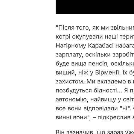
"Після того, як ми звільн
котрі окупували наші тери
Нагірному Карабасі набаг
зарплату, оскільки заробі
буде вища пенсія, оскільк
вищий, ніж у Вірменії. Їх
захистом. Ми вкладемо в ці
позбудуться бідності... Я
автономію, найвищу у світі
все вони відповідали "ні".
винні вони", – підкреслив 
Він зазначив, що зараз уж