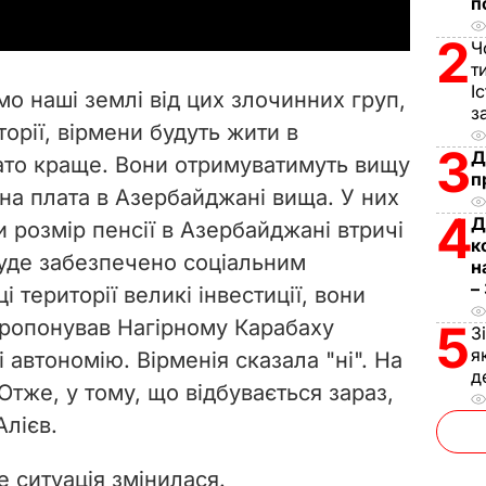
п
y
2
Ч
V
т
І
имо наші землі від цих злочинних груп,
з
i
торії, вірмени будуть жити в
3
Д
ато краще. Вони отримуватимуть вищу
d
п
тна плата в Азербайджані вища. У них
e
4
Д
и розмір пенсії в Азербайджані втричі
к
 буде забезпечено соціальним
o
н
–
 території великі інвестиції, вони
 пропонував Нагірному Карабаху
5
З
я
 автономію. Вірменія сказала "ні". На
д
 Отже, у тому, що відбувається зараз,
Алієв.
е ситуація змінилася.