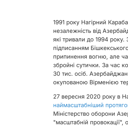
1991 року Нагірний Караба
незалежність від Азербай
які тривали до 1994 року
підписанням Бішкекського
припинення вогню, але ча
збройні сутички. За час ко
30 тис. осіб. Азербайджа
окупованою Вірменією те
27 вересня 2020 року в Н
наймасштабніший протягом
Міністерство оборони Азе
"масштабній провокації", 