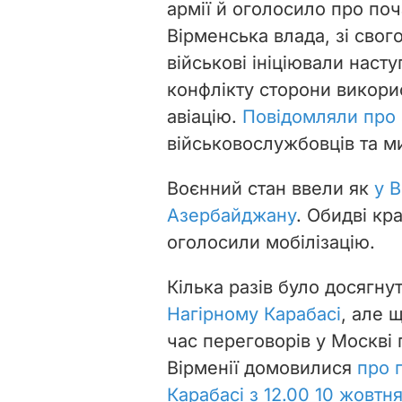
армії й оголосило про поч
Вірменська влада, зі свог
військові ініціювали насту
конфлікту сторони викори
авіацію.
Повідомляли про 
військовослужбовців та м
Воєнний стан ввели як
у В
Азербайджану
. Обидві кр
оголосили мобілізацію.
Кілька разів було досягн
Нагірному Карабасі
, але 
час переговорів у Москві
Вірменії домовилися
про 
Карабасі з 12.00 10 жовтн