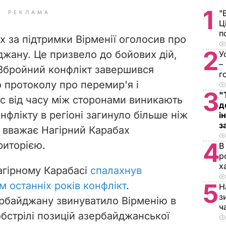
1
"
РЕКЛАМА
Ц
п
х за підтримки Вірменії оголосив про
2
джану. Це призвело до бойових дій,
У
–
. Збройний конфлікт завершився
г
 протоколу про перемир'я і
3
"
с від часу між сторонами виникають
д
нфлікту в регіоні загинуло більше ніж
і
з
н вважає Нагірний Карабах
4
риторією.
В
р
х
агірному Карабасі
спалахнув
5
 останніх років конфлікт
.
Н
з
рбайджану звинуватило Вірменію в
ч
обстрілі позицій азербайджанської