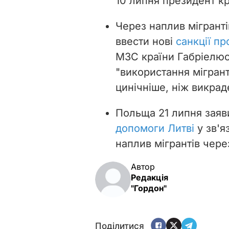
10 липня президент кр
Через наплив мігрант
ввести нові
санкції пр
МЗС країни Габріелюс
"використання мігрант
цинічніше, ніж викраде
Польща 21 липня зая
допомоги Литві
у зв'я
наплив мігрантів чере
Автор
Редакція
"Гордон"