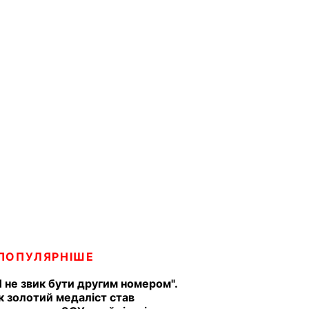
ПОПУЛЯРНІШЕ
Я не звик бути другим номером".
к золотий медаліст став