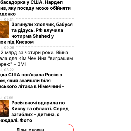
мбасадорка у США. Нардеп
ив, яку посаду може обійняти
иденко
і, 09.31
Загинули хлопчик, бабуся
та дідусь. РФ влучила
чотирма Shahed у
ок під Києвом
і, 09.09
2 млрд за чотири роки. Війна
ала для Кім Чен Ина "виграшем
ерею" – ЗМІ
і, 08.22
дка США пов’язала Росію з
м, який знайшли біля
нського літака в Німеччині –
і, 07.55
Росія вночі вдарила по
Києву та області. Серед
загиблих – дитина, є
раждалі. Фото
Більше новин