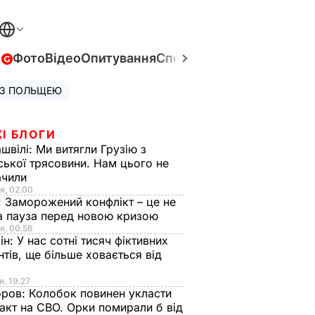
в
Фото
Відео
Опитування
Спецпроєкти
Війна в Укра
 З ПОЛЬЩЕЮ
І БЛОГИ
швілі:
Ми витягли Грузію з
ської трясовини. Нам цього не
ачили
я, 02.00
:
Заморожений конфлікт – це не
а пауза перед новою кризою
я, 00.56
ін:
У нас сотні тисяч фіктивних
нтів, ще більше ховається від
я, 19.27
оров:
Колобок повинен укласти
акт на СВО. Орки помирали б від