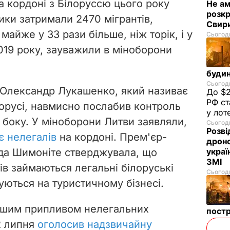
Не а
а кордоні з Білоруссю цього року
розкр
Свир
ики затримали 2470 мігрантів,
Сьогодн
майже у 33 рази більше, ніж торік, і у
2019 року, зауважили в міноборони
будин
Сьогодн
До $2
 Олександр Лукашенко, який називає
РФ ст
у лот
орусі, навмисно послабив контроль
Сьогодн
 боку. У міноборони Литви заявляли,
Розві
дроно
є нелегалів
на кордоні. Прем'єр-
украї
іда Шимоніте стверджувала, що
ЗМІ
Сьогодн
в займаються легальні білоруські
зуються на туристичному бізнесі.
пост
ільшим припливом нелегальних