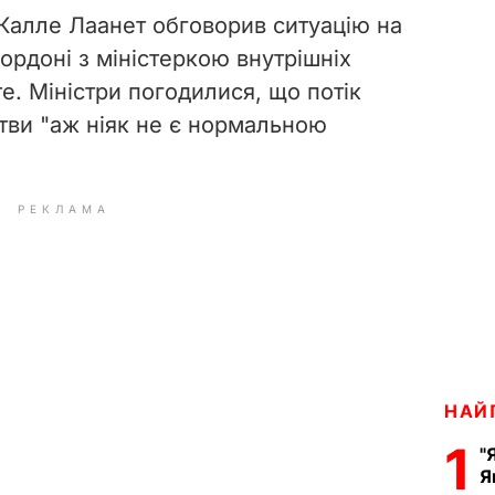
 Калле Лаанет обговорив ситуацію на
ордоні з міністеркою внутрішніх
е. Міністри погодилися, що потік
Литви "аж ніяк не є нормальною
РЕКЛАМА
НАЙ
1
"
Я