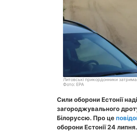
Литовські прикордонники затримал
Фото: ЕРА
Сили оборони Естонії над
загороджувального дроту
Білоруссю. Про це
повід
оборони Естонії 24 липня