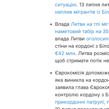
мігрантів
уряд Литви 
ситуацію
. 13 липня л
наплив мігрантів із Б
Влада
Литви на тлі мі
наметовий табір на 35
влада Литви
оголосил
стіни на кордоні з Бі
€42 млн
.
Литва розміс
щоб стримати потік не
Єврокомісія допомож
яка виникла на кордон
заявила глава Євроком
контролю кордону з 
прикордонні патрулі, 