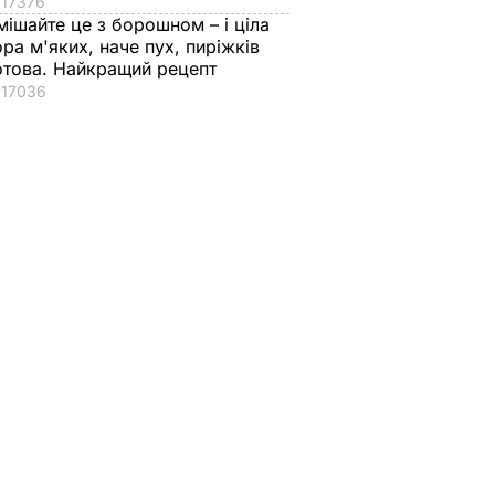
17376
мішайте це з борошном – і ціла
ора м'яких, наче пух, пиріжків
отова. Найкращий рецепт
17036