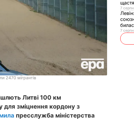
щаст
7 серпн
Левін
союзн
билас
7 серпн
и 2470 мігрантів
ішлють Литві 100 км
 для зміцнення кордону з
омила
пресслужба міністерства
.