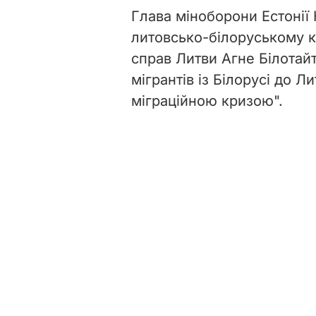
Глава міноборони Естонії
литовсько-білоруському к
справ Литви Агне Білотайт
мігрантів із Білорусі до 
міграційною кризою".