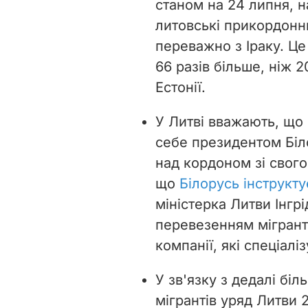
станом на 24 липня, н
литовські прикордонн
переважно з Іраку. Це 
66 разів більше, ніж 
Естонії.
У Литві вважають, що
себе президентом Біл
над кордоном зі свого
що
Білорусь інструкту
міністерка Литви Інгр
перевезенням мігранті
компанії, які спеціалі
У зв'язку з дедалі б