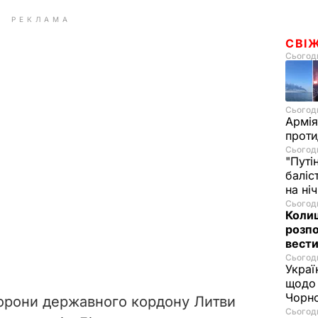
РЕКЛАМА
СВІ
Сьогодн
Сьогодн
Армія
проти
Сьогодн
"Путі
баліс
на ні
Сьогодн
Колиш
розпо
вести
Сьогодн
Украї
щодо 
Чорн
Сьогодн
рони державного кордону Литви