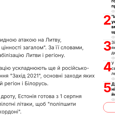
г
п
2
"
у
в
щ
ридною атакою на Литву,
3
З
цінності загалом". За її словами,
я
д
білізацію Литви і регіону.
4
У
ацію ускладнюють ще й російсько-
с
л
ння "Захід 2021", основні заходи яких
5
 регіон і Білорусь.
Д
н
й
роту, Естонія готова з 1 серпня
пілотні літаки, щоб "поліпшити
кордоні".