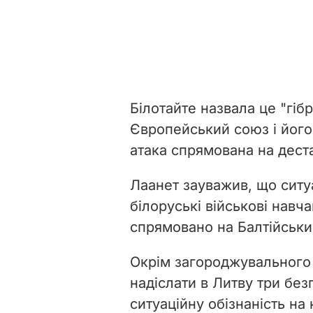
Білотайте назвала це "гіб
Європейський союз і його 
атака спрямована на деста
Лаанет зауважив, що ситу
білоруські військові навча
спрямовано на Балтійський
Окрім загороджувального д
надіслати в Литву три без
ситуаційну обізнаність на 