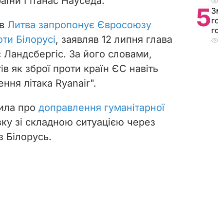
5
аїни Гітанас Науседа.
З
г
г
ів
Литва запропонує Євросоюзу
оти Білорусі
, заявляв 12 липня глава
 Ландсбергіс. За його словами,
ів як зброї проти країн ЄС навіть
ння літака Ryanair".
вила про
доправлення гуманітарної
зку зі складною ситуацією через
з Білорусь.