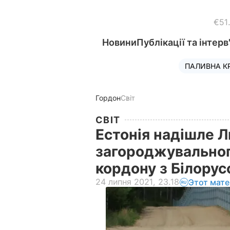
€51
Новини
Публікації та інтерв
ПАЛИВНА К
Гордон
Світ
СВІТ
Естонія надішле Л
загороджувальног
кордону з Білору
24 липня 2021, 23.18
Этот мате