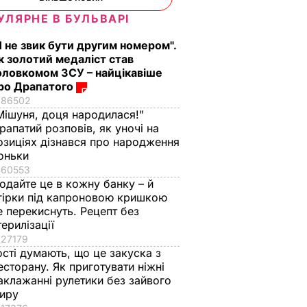
УЛЯРНЕ В БУЛЬВАРІ
Я не звик бути другим номером".
к золотий медаліст став
оловкомом ЗСУ – найцікавіше
ро Драпатого
86502
Мішуня, доця народилася!"
рапатий розповів, як уночі на
озиціях дізнався про народження
оньки
60553
одайте це в кожну банку – й
гірки під капроновою кришкою
е перекиснуть. Рецепт без
терилізації
27179
ості думають, що це закуска з
есторану. Як приготувати ніжні
аклажанні рулетики без зайвого
иру