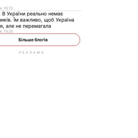
я
я, 16.13
:
В України реально немає
иків. Їм важливо, щоб Україна
я, але не перемагала
я, 15.25
Більше блогів
РЕКЛАМА