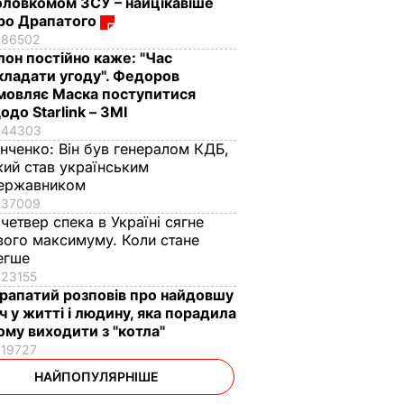
оловкомом ЗСУ – найцікавіше
ро Драпатого
86502
Ілон постійно каже: "Час
кладати угоду". Федоров
мовляє Маска поступитися
одо Starlink – ЗМІ
44303
інченко:
Він був генералом КДБ,
кий став українським
ержавником
37009
 четвер спека в Україні сягне
вого максимуму. Коли стане
егше
23155
рапатий розповів про найдовшу
іч у житті і людину, яка порадила
ому виходити з "котла"
19727
НАЙПОПУЛЯРНІШЕ