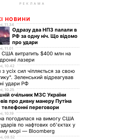
РЕКЛАМА
ЖІ НОВИНИ
і, 11.34
Одразу два НПЗ палали в
РФ за одну ніч. Що відомо
про удари
і, 11.01
 США витратить $400 млн на
дронні лазери
і, 10.42
н з усіх сил чіпляється за свою
тику". Зеленський відреагував
чні удари РФ
і, 10.25
ній очільник МЗС України
вів про дивну манеру Путіна
 телефонні переговори
і, 10.19
на погодилася на вимогу США
ударів по нафтових об'єктах у
ому морі — Bloomberg
і, 09.52