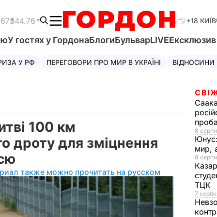
.67
$44.76
+18 КИЇВ
'ю
У гостях у Гордона
Блоги
Бульвар
LIVE
Ексклюзи
РИЗА У РФ
ПЕРЕГОВОРИ ПРО МИР В УКРАЇНІ
ВІДНОСИНИ
СВІЖ
Саака
росій
проб
итві 100 км
8 серпн
Юнус
о дроту для зміцнення
мир, 
ссю
8 серпн
Казар
риал также можно прочитать на русском
студе
ТЦК
7 серпн
Невз
контр