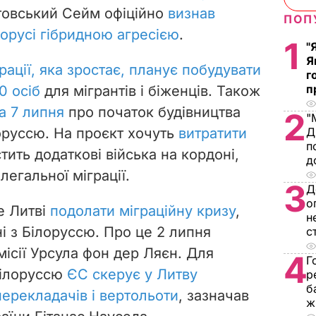
2 липня
оголосив надзвичайну
ПОП
итовський Сейм офіційно
визнав
1
"
ілорусі гібридною агресією
.
Я
г
грації, яка зростає, планує побудувати
п
0 осіб
для мігрантів і біженців. Також
2
"
а 7 липня
про початок будівництва
Д
лоруссю. На проєкт хочуть
витратити
п
д
тить додаткові війська на кордоні,
3
легальної міграції.
Д
о
н
е Литві
подолати міграційну кризу
,
с
і з Білоруссю. Про це 2 липня
4
Г
ісії Урсула фон дер Ляєн. Для
р
Білоруссю
ЄС скерує у Литву
б
ж
перекладачів і вертольоти
, зазначав