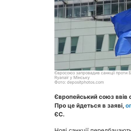
Євросоюз запровадив санкції проти Б
Ryanair у Мінську
Фото: depositphotos.com
Європейський союз ввів с
Про це йдеться в заяві,
о
ЄС.
Нові санкції передбачають