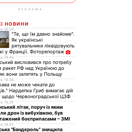
РЕКЛАМА
ЖІ НОВИНИ
і, 20.00
"Те, що їм давно знайоме".
Як українські
рятувальники ліквідовують
і у Франції. Фоторепортаж
і, 19.45
ський висловився про потребу
я ракет РФ над Україною до
 як вони залетять у Польщу
і, 19.36
ава не може чекати до
ів." Нардепка Гриб вимагає дій
у щодо Червоноградської ЦЗФ
і, 19.29
нський літак, поруч із яким
ли дрон із вибухівкою, був
нтажений боєприпасами – ЗМІ
і, 19.07
ська "Бандероль" знищила