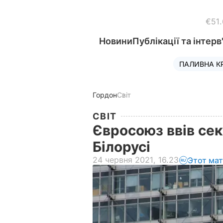
€51
Новини
Публікації та інтерв
ПАЛИВНА К
Гордон
Світ
СВІТ
Євросоюз ввів сек
Білорусі
24 червня 2021, 16.23
Этот ма