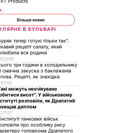
SVT Products
а
Більше новин
УЛЯРНЕ В БУЛЬВАРІ
Буряк тепер готую тільки так".
ікавий рецепт салату, який
олюбила вся родина
62299
сього три години в холодильнику
 і смачна закуска з баклажанів
отова. Рецепт, як знахідка
41133
Такі можуть неочікувано
обитися висот". У військовому
нституті розповіли, як Драпатий
ахищав диплом
27137
 інституті танкових військ
озповіли про особливу рису
арактеру головкома Драпатого