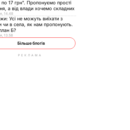
 по 17 грн". Пропонуємо прості
ня, а від влади хочемо складних
я, 14.48
нжи:
Усі не можуть виїхати з
и чи в села, як нам пропонують.
план Б?
я, 13.58
Більше блогів
РЕКЛАМА