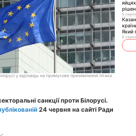
яйцях
рішен
6 серпн
Каза
країн
Який 
6 серпн
ілорусі у відповідь на примусове приземлення літака
екторальні санкції проти Білорусі.
публікованій
24 червня на сайті Ради
: