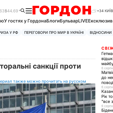
.63
$44.69
+34 КИЇВ
'ю
У гостях у Гордона
Блоги
Бульвар
LIVE
Ексклюзи
РИЗА У РФ
ПЕРЕГОВОРИ ПРО МИР В УКРАЇНІ
ВІДНОСИНИ
СВІЖ
Гетма
відшк
майбу
торальні санкції проти
6 серпн
Матві
до не
териал также можно прочитать на русском
повод
6 серпн
Казан
Рік т
"все 
6 серпн
Біден