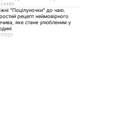
24499
іжні "Поцілуночки" до чаю.
ростий рецепт неймовірного
ечива, яке стане улюбленим у
одині
17025