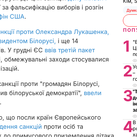
Кім, 
ї за фальсифікацію виборів і розгін
Думк
нфін США
.
ПОП
анкції проти Олександра Лукашенка,
1
зидентом Білорусі,
і ще 14
"
Ц
в. У грудні ЄС
ввів третій пакет
п
і, обмежувальні заходи стосувалися
2
У
ізацій.
–
г
анкції проти "громадян Білорусі,
3
"
рив білоруської демократії",
ввели
д
.
і
з
мо, що посли країн Європейського
4
В
дення санкцій
проти осіб та
р
х
их до примусового приземлення літака