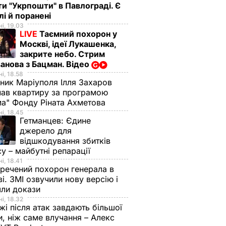
ти "Укрпошти" в Павлограді. Є
лі й поранені
і, 19.03
LIVE
Таємний похорон у
Москві, ідеї Лукашенка,
закрите небо. Стрим
анова з Бацман. Відео
і, 18.58
ник Маріуполя Ілля Захаров
ав квартиру за програмою
а" Фонду Ріната Ахметова
і, 18.45
Гетманцев:
Єдине
джерело для
відшкодування збитків
су – майбутні репарації
і, 18.41
речений похорон генерала в
і. ЗМІ озвучили нову версію і
шли докази
і, 18.32
і після атак завдають більшої
, ніж саме влучання – Алекс