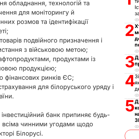
т
ня обладнання, технологій та
І
i
чення для моніторингу й
з
них розмов та ідентифікації
d
2
Х
ті;
м
e
д
товарів подвійного призначення і
п
истання з військовою метою;
o
3
Д
афтопродуктами, продуктами із
п
новою продукцією;
4
З
 фінансових ринків ЄС;
я
страхування для білоруського уряду і
д
аїни.
5
Д
к
н
 інвестиційний банк припиняє будь-
З
за всіма чинними угодами щодо
торі Білорусі.