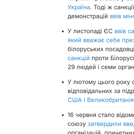
Україна
. Тоді ж санкці
демонстрацій
ввів мі
У листопаді ЄС
ввів с
який вважає себе пре
білоруських посадовці
санкцій
проти Білорус
29 людей і семи орган
У лютому цього року с
відповідальних за під
США і Великобританія
16 червня стало відо
союзу
затвердили вве
організацій, причетн