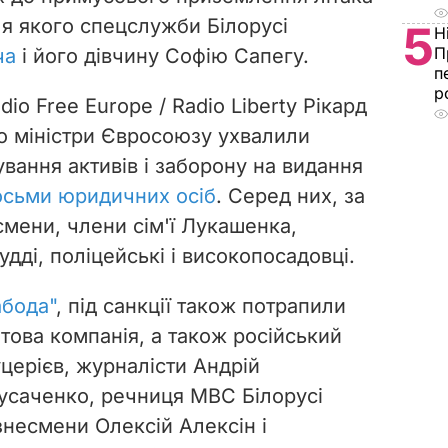
сля якого спецслужби Білорусі
5
Н
П
ча
і його дівчину Софію Сапегу.
п
р
io Free Europe / Radio Liberty Рікард
о міністри Євросоюзу ухвалили
вання активів і заборону на видання
осьми юридичних осіб
. Серед них, за
смени, члени сім'ї Лукашенка,
удді, поліцейські і високопосадовці.
бода"
,
під санкції також потрапили
това компанія, а також російський
церієв,
журналісти Андрій
Гусаченко, речниця МВС Білорусі
знесмени Олексій Алексін і