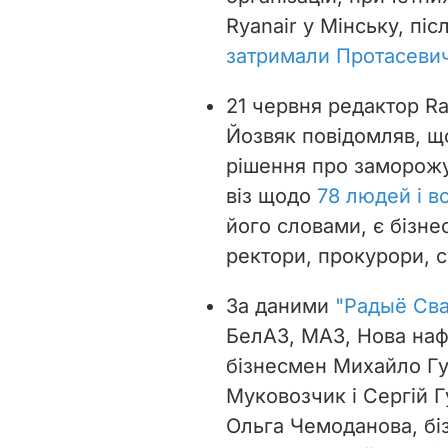
Ryanair у Мінську, пі
затримали Протасеви
21 червня редактор Rad
Йозвяк повідомляв, щ
рішення про заморожу
віз щодо
78 людей і в
його словами, є бізне
ректори, прокурори, с
За даними
"Радыё Сва
БелАЗ, МАЗ, Нова наф
бізнесмен Михайло Гу
Муковозчик і Сергій 
Ольга Чемоданова, бі