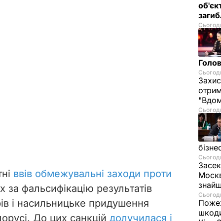
об'єк
загиб
Сьогодн
Голов
Сьогодн
Захис
отрим
"Вдом
Сьогодн
бізне
Сьогодн
Засек
тні
ввів обмежувальні заходи проти
Москв
знай
их за фальсифікацію результатів
Сьогодн
ів і насильницьке придушення
Пожеж
шкоди
лорусі. До цих санкцій
долучилася і