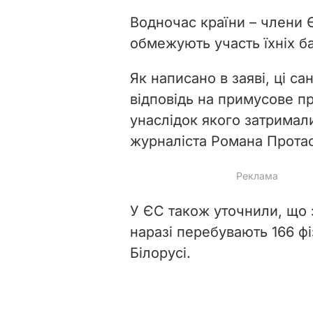
Водночас країни – члени 
обмежують участь їхніх ба
Як написано в заяві, ці с
відповідь на примусове пр
унаслідок якого затримал
журналіста Романа Прота
У ЄС також уточнили, що 
наразі перебувають 166 фі
Білорусі.