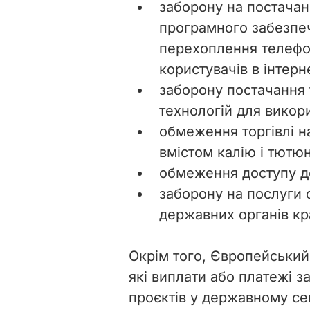
заборону на постачан
програмного забезпе
перехоплення телефон
користувачів в інтерне
заборону постачання 
технологій для викор
обмеження торгівлі н
вмістом калію і тютю
обмеження доступу до
заборону на послуги 
державних органів кр
Окрім того, Європейський
які виплати або платежі 
проєктів у державному сек