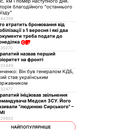
ис. км і помер наступного дня.
сторія благодійного "останнього
аїзду"
44398
то втратить бронювання від
обілізації з 1 вересня і які два
окументи треба подати до
онеділка
35370
рапатий назвав перший
ріоритет на фронті
33449
інченко:
Він був генералом КДБ,
кий став українським
ержавником
32477
рапатий ініціював звільнення
омандувача Медсил ЗСУ. Його
азивали "людиною Сирського" –
МІ
29802
НАЙПОПУЛЯРНІШЕ