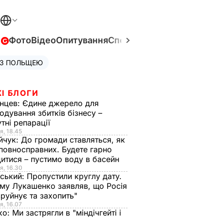
в
Фото
Відео
Опитування
Спецпроєкти
Війна в Укра
 З ПОЛЬЩЕЮ
І БЛОГИ
нцев:
Єдине джерело для
одування збитків бізнесу –
тні репарації
я, 18.45
йчук:
До громади ставляться, як
повносправних. Будете гарно
итися – пустимо воду в басейн
я, 16.30
ський:
Пропустили круглу дату.
ому Лукашенко заявляв, що Росія
зруйнує та захопить"
я, 16.07
ко:
Ми застрягли в "міндічгейті і