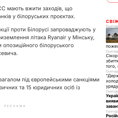
ЄС мають вжити заходів, що
нків у білоруських проєктах.
СВІ
Сьогодн
анкції проти Білорусі запроваджують у
иземлення літака Ryanair у Мінську,
и опозиційного білоруського
пожеж
Сьогодн
севича.
Сікор
збитт
того,
Сьогодн
"Держ
загалом під європейськими санкціями
холод
уряд
зичних та 15 юридичних осіб із
Сьогодн
Украї
вияви
зава
РЕКЛАМА
Сьогодн
Росій