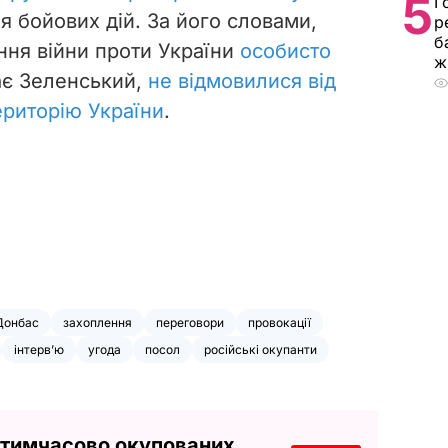
5
Г
 бойових дій. За його словами,
р
б
ання війни проти України
особисто
ж
ає Зеленський,
не відмовилися від
ериторію України
.
Донбас
захоплення
переговори
провокації
інтерв’ю
угода
посол
російські окупанти
 тимчасово окупованих