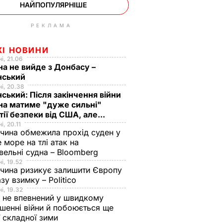
НАЙПОПУЛЯРНІШЕ
РЕКЛАМА
ЖІ НОВИНИ
і, 21.06
на не вийде з Донбасу –
нський
і, 20.38
ський: Після закінчення війни
на матиме "дуже сильні"
тії безпеки від США, але...
і, 20.11
чина обмежила прохід суден у
 море на тлі атак на
вельні судна – Bloomberg
і, 19.52
чина ризикує залишити Європу
азу взимку – Politico
і, 19.32
 не впевнений у швидкому
шенні війни й побоюється ще
ї складної зими