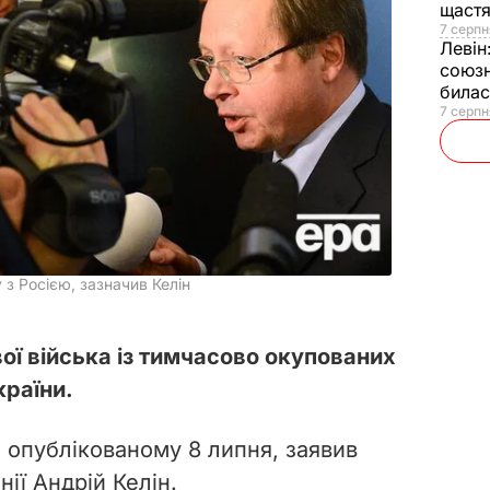
щаст
7 серпн
Левін
союзн
билас
7 серпн
з Росією, зазначив Келін
ої війська із тимчасово окупованих
країни.
, опублікованому 8 липня, заявив
нії Андрій Келін.