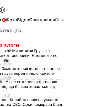
в
Фото
Відео
Опитування
Спецпроєкти
Війна в Укр
 З ПОЛЬЩЕЮ
ЖІ БЛОГИ
швілі:
Ми витягли Грузію з
ської трясовини. Нам цього не
ачили
я, 02.00
:
Заморожений конфлікт – це не
а пауза перед новою кризою
я, 00.56
ін:
У нас сотні тисяч фіктивних
нтів, ще більше ховається від
я, 19.27
оров:
Колобок повинен укласти
акт на СВО. Орки помирали б від