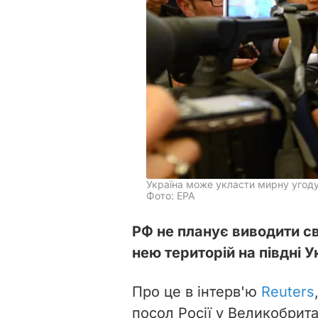
Україна може укласти мирну угоду 
Фото: EPA
РФ не планує виводити св
нею територій на півдні У
Про це в інтерв'ю
Reuters
посол Росії у Великобрита