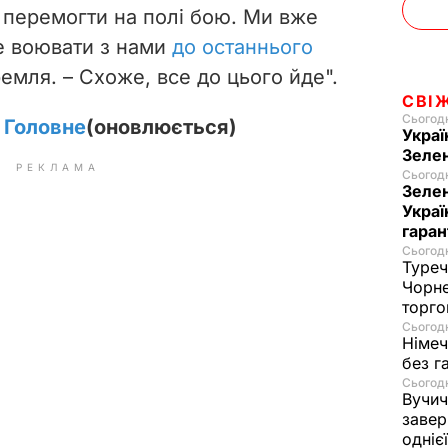
 перемогти на полі бою. Ми вже
че воювати з нами
до останнього
ремля. – Схоже, все до цього йде".
СВІ
Сьогодн
. Головне
(оновлюється)
Украї
Зеле
РЕКЛАМА
Сьогодн
Зелен
Украї
гаран
Сьогодн
Туреч
Чорне
торго
Сьогодн
Німеч
без г
Сьогодн
Вучич
завер
одніє