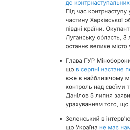
до контрнаступальних
Під час контрнаступу 
частину Харківської об
півдні країни. Окупа
Луганську область, 3
останнє велике місто у
Глава ГУР Міноборони
що
в серпні настане
вже в найближчому ма
контроль над своїми 
Данілов 5 липня заяв
урахуванням того, що 
Зеленський в інтерв'ю
що Україна
не має нам