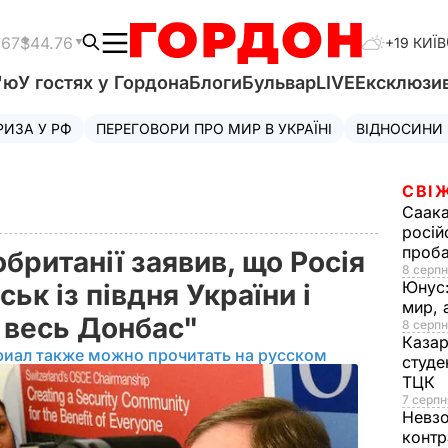
.67
$44.76
+19 КИЇВ
'ю
У гостях у Гордона
Блоги
Бульвар
LIVE
Ексклюзи
РИЗА У РФ
ПЕРЕГОВОРИ ПРО МИР В УКРАЇНІ
ВІДНОСИНИ
СВІ
Саака
росій
проб
британії заявив, що Росія
8 серпн
Юнус
ьк із півдня України і
мир, 
и весь Донбас"
8 серпн
Казар
риал также можно прочитать на русском
студе
ТЦК
7 серпн
Невз
контр