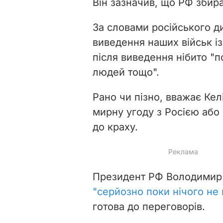
Він зазначив, що РФ збира
За словами російського д
виведення наших військ із
після виведення нібито "п
людей тощо".
Рано чи пізно, вважає Кел
мирну угоду з Росією або 
до краху.
Президент РФ Володимир 
"серйозно поки нічого не
готова до переговорів.