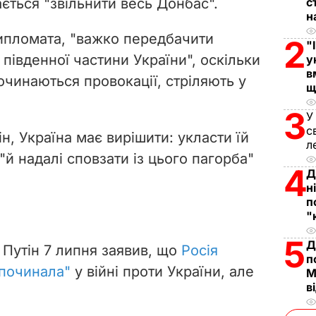
ється "звільнити весь Донбас".
с
i
н
ипломата, "важко передбачити
2
"
d
 південної частини України", оскільки
у
в
e
очинаються провокації, стріляють у
щ
o
3
У
с
ін, Україна має вирішити: укласти їй
л
"й надалі сповзати із цього пагорба"
4
Д
н
п
"
5
Д
Путін 7 липня заявив, що
Росія
п
 починала"
у війні проти України, але
М
в