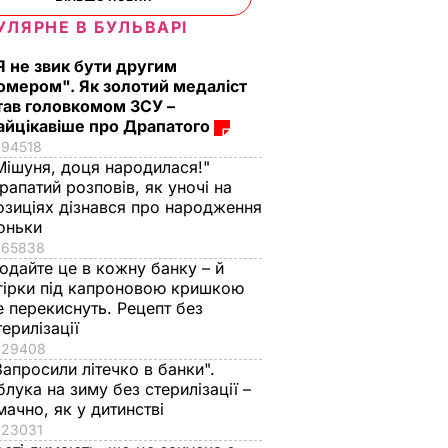
УЛЯРНЕ В БУЛЬВАРІ
Я не звик бути другим
омером". Як золотий медаліст
тав головкомом ЗСУ –
айцікавіше про Драпатого
94518
Мішуня, доця народилася!"
рапатий розповів, як уночі на
озиціях дізнався про народження
оньки
65838
одайте це в кожну банку – й
гірки під капроновою кришкою
е перекиснуть. Рецепт без
терилізації
29408
Запросили літечко в банки".
блука на зиму без стерилізації –
мачно, як у дитинстві
23031