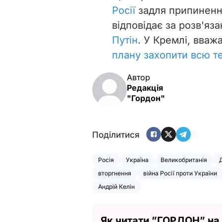
Росії
задля припинення
відповідає за розв'яз
Путін
. У Кремлі, вваж
плану захопити всю т
Автор
Редакція
"Гордон"
Поділитися
Росія
Україна
Великобританія
вторгнення
війна Росії проти України
Андрій Келін
Як читати ”ГОРДОН” на