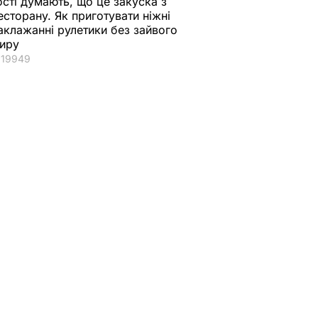
ості думають, що це закуска з
есторану. Як приготувати ніжні
аклажанні рулетики без зайвого
иру
19949