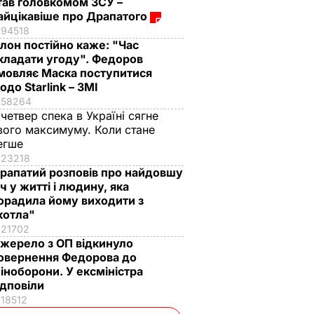
тав головкомом ЗСУ –
айцікавіше про Драпатого
94518
Ілон постійно каже: "Час
кладати угоду". Федоров
мовляє Маска поступитися
одо Starlink – ЗМІ
58264
 четвер спека в Україні сягне
вого максимуму. Коли стане
егше
23218
рапатий розповів про найдовшу
іч у житті і людину, яка
орадила йому виходити з
котла"
21702
жерело з ОП відкинуло
овернення Федорова до
іноборони. У ексміністра
ідповіли
18512