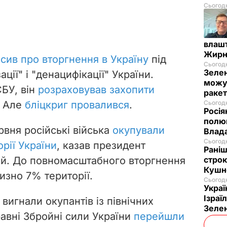
Сьогодн
влашт
Жирн
осив про вторгнення в Україну
під
Сьогодн
Зелен
ції" і "денацифікації" України.
можут
СБУ, він
розраховував захопити
ракет
. Але
бліцкриг провалився
.
Сьогодн
Росія
полюв
вня російські війська
окупували
Влад
Сьогодн
рії України
, казав президент
Раніш
й. До повномасштабного вторгнення
строк
Кушн
изно 7% території.
Сьогодн
Украї
Ізраї
 вигнали окупантів із північних
Зеле
равні Збройні сили України
перейшли