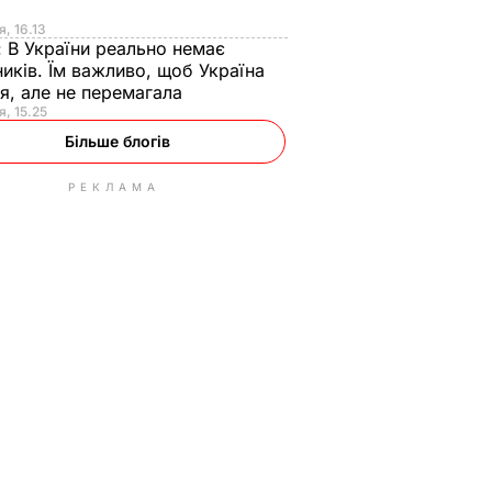
я
я, 16.13
:
В України реально немає
иків. Їм важливо, щоб Україна
я, але не перемагала
я, 15.25
Більше блогів
РЕКЛАМА