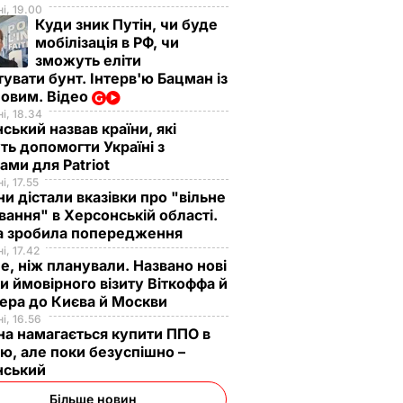
і, 19.00
Куди зник Путін, чи буде
мобілізація в РФ, чи
зможуть еліти
увати бунт. Інтерв'ю Бацман із
овим. Відео
і, 18.34
ський назвав країни, які
ь допомогти Україні з
ами для Patriot
і, 17.55
ни дістали вказівки про "вільне
ання" в Херсонській області.
а зробила попередження
і, 17.42
е, ніж планували. Названо нові
и ймовірного візиту Віткоффа й
ера до Києва й Москви
і, 16.56
на намагається купити ППО в
лю, але поки безуспішно –
нський
Більше новин