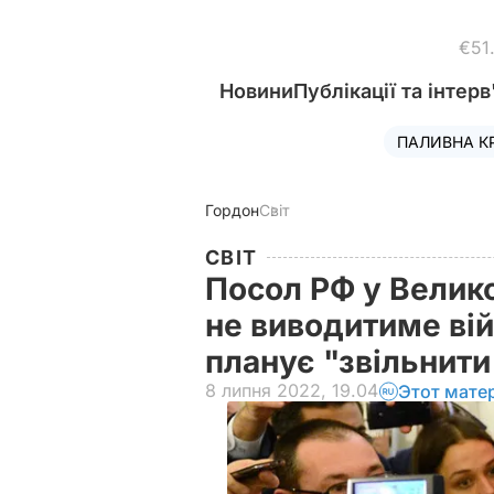
€51
Новини
Публікації та інтерв
ПАЛИВНА К
Гордон
Світ
СВІТ
Посол РФ у Велико
не виводитиме війс
планує "звільнит
8 липня 2022, 19.04
Этот мате