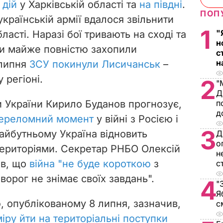
 дій
у Харківській області та
на півдні
.
ПОП
українській армії вдалося звільнити
1
"
ласті. Наразі бої тривають на сході та
н
нти майже повністю захопили
с
н
 липня
ЗСУ покинули Лисичанськ
–
 регіоні.
2
"
Д
 України Кирило Буданов прогнозує,
п
д
 переломний момент
у війні з Росією і
3
йбутньому Україна відновить
Д
о
територіями. Секретар РНБО Олексій
н
ив, що
війна "не буде короткою
з
с
ворог не знімає своїх завдань".
4
"
Я
, опублікованому 8 липня, зазначив,
с
іру йти на територіальні поступки