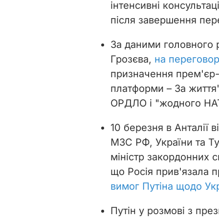
інтенсивні консультац
після завершення пер
За даними головного р
Грозєва,
на переговор
призначення прем'єр-
платформи – За життя
ОРДЛО і "жодного НА
10 березня в Анталії 
МЗС РФ, України та Т
міністр закордонних 
що Росія прив'язала 
вимог Путіна щодо Ук
Путін у розмові з пр