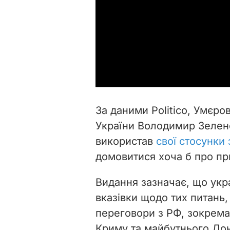
За даними Politico, Умєр
України Володимир Зеленс
використав
свої стосунки 
домовитися хоча б про п
Видання зазначає, що укр
вказівки щодо тих питань,
переговори з РФ, зокрема 
Криму та майбутнього До