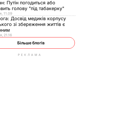
ан:
Путін погодиться або
авить голову "під табакерку"
я, 11.09
нога:
Досвід медиків корпусу
ького зі збереження життів є
інним
я, 21.16
Більше блогів
РЕКЛАМА