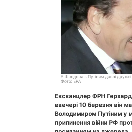
У Шредера з Путіним давні дружні
Фото: EPA
Ексканцлер ФРН Герхард 
ввечері 10 березня він м
Володимиром Путіним у 
припинення війни РФ про
посиланням на джерела.