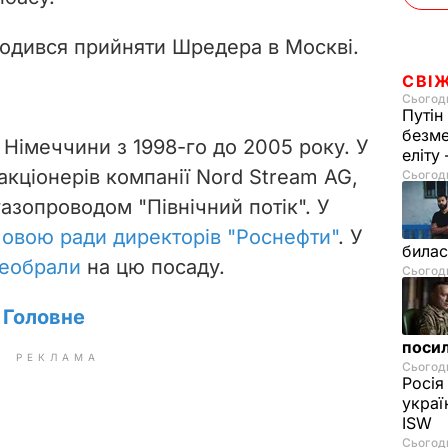
огодився прийняти Шредера в Москві.
СВІ
Сьогодн
Путін
безме
Німеччини з 1998-го до 2005 року. У
еліту
акціонерів компанії Nord Stream AG,
Сьогодн
азопроводом "Північний потік". У
ловою ради директорів "Роснефти"
. У
билас
реобрали
на цю посаду.
Сьогодн
. Головне
посил
РЕКЛАМА
Сьогодн
Росія
украї
ISW
Сьогодн