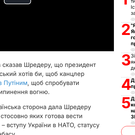
т
P
І
з
l
2
"
a
Я
г
y
п
3
З
V
я
ов сказав Шредеру, що президент
д
i
ький хотів би, щоб канцлер
4
Д
з Путіним
, щоб спробувати
d
п
рипинення вогню.
e
5
Д
к
аїнська сторона дала Шредеру
o
н
 стосовно яких готова вести
З
– вступу України в НАТО, статусу
нбасу.