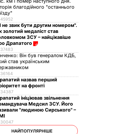
ис. км і помер наступного дня.
сторія благодійного "останнього
аїзду"
45952
Я не звик бути другим номером".
к золотий медаліст став
оловкомом ЗСУ – найцікавіше
ро Драпатого
37483
інченко:
Він був генералом КДБ,
кий став українським
ержавником
36164
рапатий назвав перший
ріоритет на фронті
34387
рапатий ініціював звільнення
омандувача Медсил ЗСУ. Його
азивали "людиною Сирського" –
МІ
30047
НАЙПОПУЛЯРНІШЕ