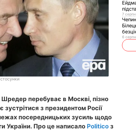
Ейдм
підст
7 серпн
Чепи
Білец
безц
6 серпн
 стосунки
Шредер перебуває в Москві, пізно
ає зустрітися з президентом Росії
межах посередницьких зусиль щодо
ти України. Про це написало
Politico
з