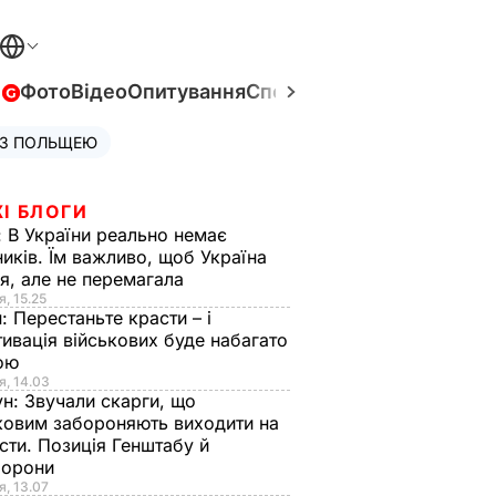
в
Фото
Відео
Опитування
Спецпроєкти
Війна в Укра
 З ПОЛЬЩЕЮ
І БЛОГИ
:
В України реально немає
иків. Їм важливо, щоб Україна
я, але не перемагала
я, 15.25
н:
Перестаньте красти – і
ивація військових буде набагато
ою
я, 14.03
ун:
Звучали скарги, що
ковим забороняють виходити на
сти. Позиція Генштабу й
борони
я, 13.07