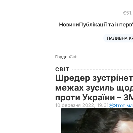
€51
Новини
Публікації та інтерв
ПАЛИВНА К
Гордон
Світ
СВІТ
Шредер зустрінеть
межах зусиль щод
проти України – З
10 березня 2022, 19.31
Этот ма