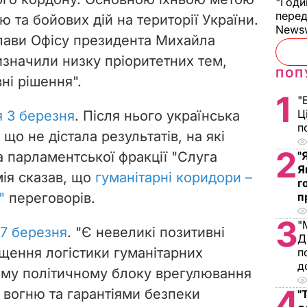
"Годи
перед
 та бойових дій на території України.
News
лави Офісу президента Михайла
изначили низку пріоритетних тем,
ПОП
ні рішення".
1
"
Ц
я 3 березня
. Після нього українська
п
що не дістала результатів, на які
2
 парламентської фракції "Слуга
"
Я
ія сказав, що
гуманітарні коридори –
г
"
переговорів.
п
3
"
 7 березня
. "Є невеликі позитивні
Д
ення логістики гуманітарних
п
д
ому політичному блоку врегулювання
4
 вогню та гарантіями безпеки
"