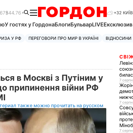
.67
$44.76
+32 КИЇВ
'ю
У гостях у Гордона
Блоги
Бульвар
LIVE
Ексклюзи
РИЗА У РФ
ПЕРЕГОВОРИ ПРО МИР В УКРАЇНІ
ВІДНОСИНИ
СВІЖ
Левін
союзн
билас
ся в Москві з Путіним у
7 серпн
Жорі
о припинення війни РФ
демот
МІ
нижч
7 серпн
териал также можно прочитать на русском
Совс
війсь
проте
Міно
7 серпн