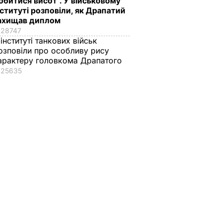
обитися висот". У військовому
нституті розповіли, як Драпатий
ахищав диплом
28747
 інституті танкових військ
озповіли про особливу рису
арактеру головкома Драпатого
25635