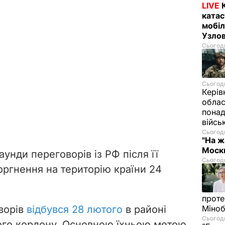
LIVE
катас
мобіл
Узлов
Сьогодн
Сьогодн
Керів
облас
понад
війсь
Сьогодн
"На ж
Москв
аунди переговорів із РФ після її
Сьогодн
оргнення на територію країни 24
проте
ворів
відбувся 28 лютого
в районі
Міно
Сьогодн
ого кордону. Основною їхньою метою