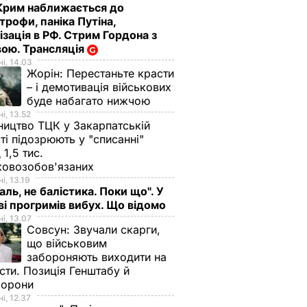
Крим наближається до
трофи, паніка Путіна,
ізація в РФ. Стрим Гордона з
ою. Трансляція
і, 14.03
Жорін:
Перестаньте красти
– і демотивація військових
буде набагато нижчою
і, 13.52
ництво ТЦК у Закарпатській
ті підозрюють у "списанні"
 1,5 тис.
ковозобов'язаних
і, 13.19
аль, не балістика. Поки що". У
і прогримів вибух. Що відомо
і, 13.07
Совсун:
Звучали скарги,
що військовим
забороняють виходити на
сти. Позиція Генштабу й
борони
і, 12.37