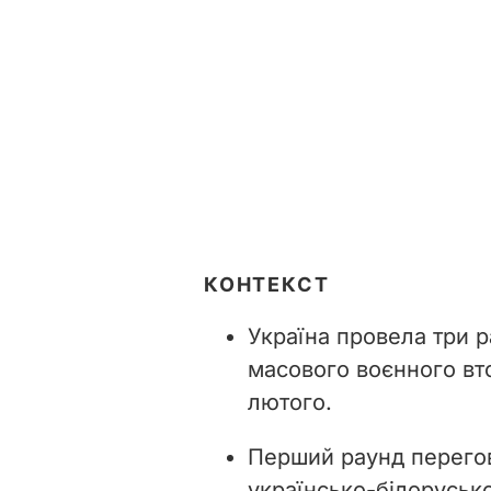
КОНТЕКСТ
Україна провела три р
масового воєнного вт
лютого.
Перший раунд перего
українсько-білоруськ