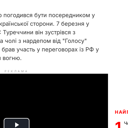
 погодився бути посередником у
країнської сторони. 7 березня у
 Туреччини він зустрівся з
а чолі з нардепом від "Голосу"
брав участь у переговорах із РФ у
 вогню.
РЕКЛАМА
НАЙ
1
Ч