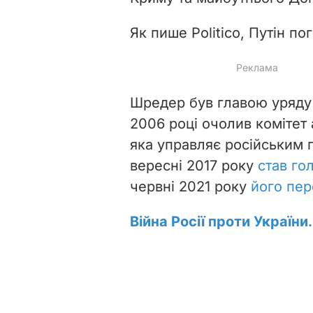
Як пише Politico, Путін п
Шредер був главою уряду 
2006 році очолив комітет 
яка управляє російським г
вересні 2017 року
став го
червні 2021 року
його пе
Війна Росії проти України