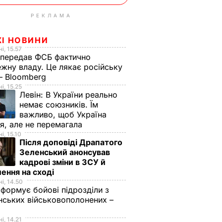
РЕКЛАМА
ЖІ НОВИНИ
і, 15.57
 передав ФСБ фактично
жну владу. Це лякає російську
 – Bloomberg
і, 15.25
Левін:
В України реально
немає союзників. Їм
важливо, щоб Україна
я, але не перемагала
і, 15.10
Після доповіді Драпатого
Зеленський анонсував
кадрові зміни в ЗСУ й
ення на сході
і, 14.50
 формує бойові підрозділи з
нських військовополонених –
і, 14.21