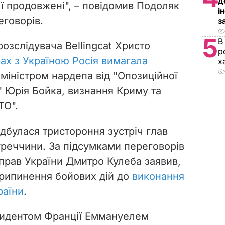
д
ії продовжені", – повідомив Подоляк
і
еговорів.
з
5
В
озслідувача Bellingcat Христо
р
ах з Україною Росія вимагала
х
міністром нардепа від "Опозиційної
" Юрія Бойка, визнання Криму та
ТО".
відбулася тристороння зустріч глав
уреччини. За підсумками переговорів
справ України Дмитро Кулеба заявив,
припинення бойових дій до
виконання
раїни
.
езидентом Франції Еммануелем