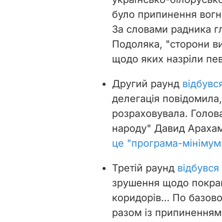
було припинення вогню
За словами радника г
Подоляка, "сторони в
щодо яких назріли пев
Другий раунд
відбувс
делегація повідомила, 
розраховувала. Голова
народу" Давид Арахам
це "програма-мінімум
Третій раунд
відбувся
зрушення щодо покращ
коридорів… По базов
разом із припиненням