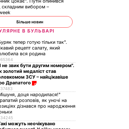
нник цокає". Путін опинився
 складним вибором –
week
Більше новин
УЛЯРНЕ В БУЛЬВАРІ
Буряк тепер готую тільки так".
ікавий рецепт салату, який
олюбила вся родина
65364
Я не звик бути другим номером".
к золотий медаліст став
оловкомом ЗСУ – найцікавіше
ро Драпатого
37483
Мішуня, доця народилася!"
рапатий розповів, як уночі на
озиціях дізнався про народження
оньки
34245
Такі можуть неочікувано