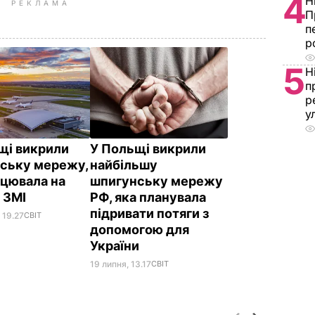
4
Н
РЕКЛАМА
П
п
р
5
Н
п
р
у
щі викрили
У Польщі викрили
ську мережу,
найбільшу
ацювала на
шпигунську мережу
– ЗМІ
РФ, яка планувала
підривати потяги з
 19.27
СВІТ
допомогою для
України
19 липня, 13.17
СВІТ