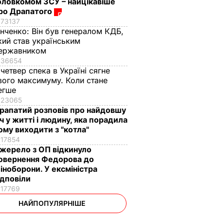
оловкомом ЗСУ – найцікавіше
ро Драпатого
73137
інченко:
Він був генералом КДБ,
кий став українським
ержавником
36654
 четвер спека в Україні сягне
вого максимуму. Коли стане
егше
23065
рапатий розповів про найдовшу
іч у житті і людину, яка порадила
ому виходити з "котла"
17854
жерело з ОП відкинуло
овернення Федорова до
іноборони. У ексміністра
ідповіли
17769
НАЙПОПУЛЯРНІШЕ