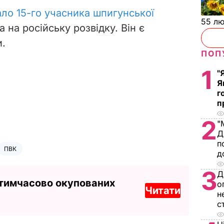
ло 15-го учасника шпигунської
55 л
 на російську розвідку. Він є
.
ПОП
1
"
Я
г
п
2
"
Д
п
ПВК
д
3
Д
 тимчасово окупованих
о
Читати
н
с