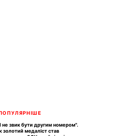
ПОПУЛЯРНІШЕ
Я не звик бути другим номером".
к золотий медаліст став