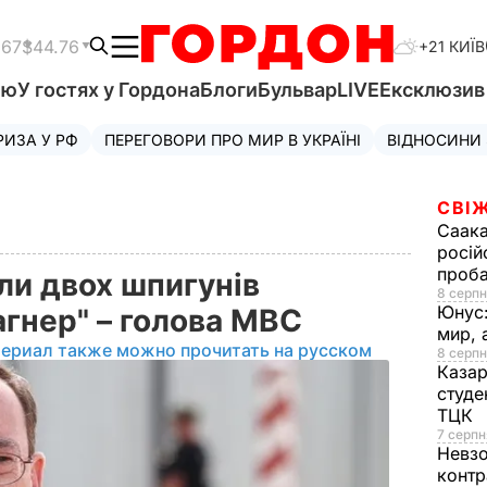
.67
$44.76
+21 КИЇВ
'ю
У гостях у Гордона
Блоги
Бульвар
LIVE
Ексклюзи
РИЗА У РФ
ПЕРЕГОВОРИ ПРО МИР В УКРАЇНІ
ВІДНОСИНИ
СВІЖ
Саака
росій
проб
ли двох шпигунів
8 серпн
Юнус
агнер" – голова МВС
мир, 
териал также можно прочитать на русском
8 серпн
Казар
студе
ТЦК
7 серпн
Невз
контр