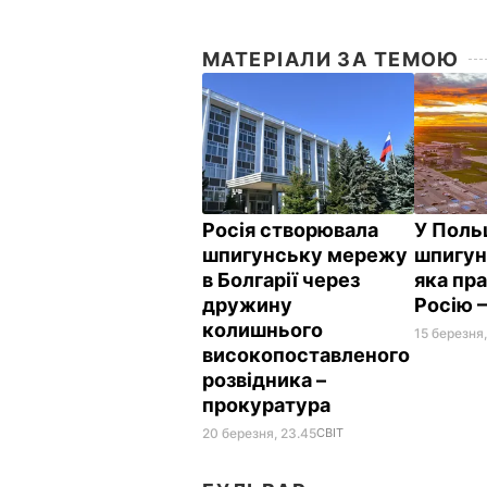
МАТЕРІАЛИ ЗА ТЕМОЮ
Росія створювала
У Поль
шпигунську мережу
шпигун
в Болгарії через
яка пр
дружину
Росію 
колишнього
15 березня,
високопоставленого
розвідника –
прокуратура
20 березня, 23.45
СВІТ