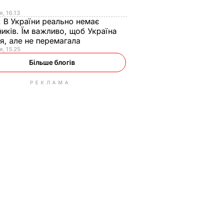
я
я, 16.13
:
В України реально немає
иків. Їм важливо, щоб Україна
я, але не перемагала
я, 15.25
Більше блогів
РЕКЛАМА