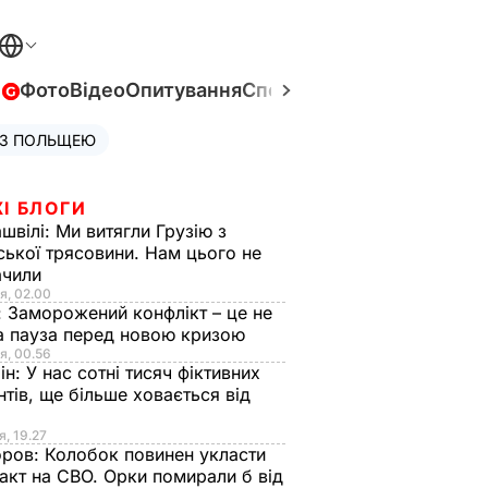
в
Фото
Відео
Опитування
Спецпроєкти
Війна в Укра
 З ПОЛЬЩЕЮ
І БЛОГИ
швілі:
Ми витягли Грузію з
ської трясовини. Нам цього не
ачили
я, 02.00
:
Заморожений конфлікт – це не
а пауза перед новою кризою
я, 00.56
ін:
У нас сотні тисяч фіктивних
нтів, ще більше ховається від
я, 19.27
оров:
Колобок повинен укласти
акт на СВО. Орки помирали б від