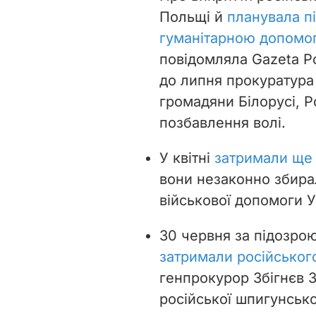
Польщі й
планувала пі
гуманітарною допомо
повідомляла Gazeta Po
до липня прокуратура 
громадяни Білорусі, Ро
позбавлення волі.
У квітні
затримали ще
вони незаконно збира
військової допомоги Ук
30 червня за підозрою
затримали російськог
генпрокурор Збігнєв З
російської шпигунсько