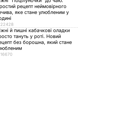
іжні "Поцілуночки" до чаю.
ростий рецепт неймовірного
ечива, яке стане улюбленим у
одині
22428
іжні й пишні кабачкові оладки
росто тануть у роті. Новий
ецепт без борошна, який стане
любленим
16670