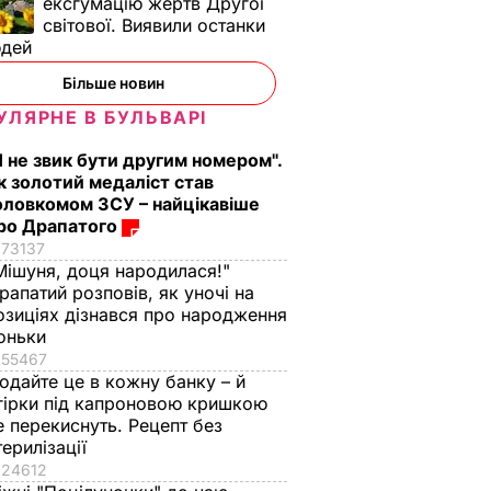
ексгумацію жертв Другої
світової. Виявили останки
юдей
Більше новин
УЛЯРНЕ В БУЛЬВАРІ
Я не звик бути другим номером".
к золотий медаліст став
оловкомом ЗСУ – найцікавіше
ро Драпатого
73137
Мішуня, доця народилася!"
рапатий розповів, як уночі на
озиціях дізнався про народження
оньки
55467
одайте це в кожну банку – й
гірки під капроновою кришкою
е перекиснуть. Рецепт без
терилізації
24612