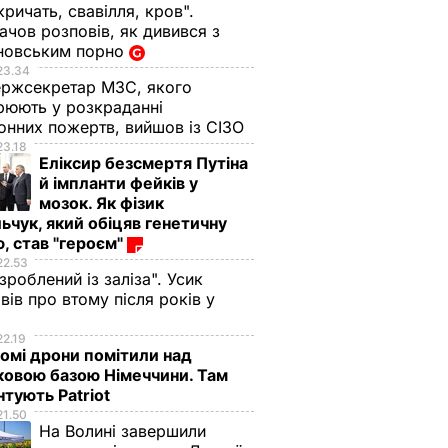
кричать, свавілля, кров".
чов розповів, як дивився з
новським порно
23.34
ржсекретар МЗС, якого
рюють у розкраданні
онних пожертв, вийшов із СІЗО
23.18
Еліксир безсмертя Путіна
й імпланти фейків у
мозок. Як фізик
ьчук, який обіцяв генетичну
, став "героєм"
22.53
 зроблений із заліза". Усик
вів про втому після років у
і
22.19
омі дрони помітили над
ковою базою Німеччини. Там
тують Patriot
21.50
На Волині завершили