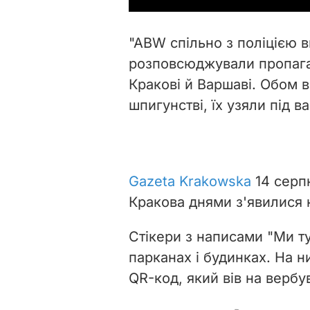
"ABW спільно з поліцією в
розповсюджували пропаган
Кракові й Варшаві. Обом 
шпигунстві, їх узяли під в
Gazeta Krakowska
14 серп
Кракова днями з'явилися
Стікери з написами "Ми т
парканах і будинках. На н
QR-код, який вів на вербу