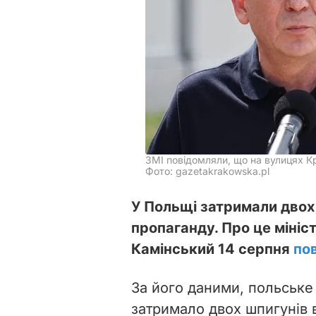
ЗМІ повідомляли, що на вулицях К
Фото: gazetakrakowska.pl
У Польщі затримали двох
пропаганду. Про це міні
Камінський 14 серпня
по
За його даними, польське
затримало двох шпигунів в