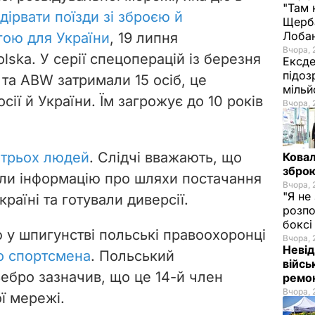
"Там 
дірвати поїзди зі зброєю й
Щерба
Лоба
гою для України
, 19 липня
Вчора, 
lska. У серії спецоперацій із березня
Ексде
підоз
та ABW затримали 15 осіб, це
мільй
сії й України. Їм загрожує до 10 років
Вчора, 
 трьох людей
. Слідчі вважають, що
Ковал
зброю
ли інформацію про шляхи постачання
Вчора, 
"Я не
раїні та готували диверсії.
розпо
бокс
 у шпигунстві польські правоохоронці
Вчора, 
Невід
о спортсмена
. Польський
війсь
ебро зазначив, що це 14-й член
ремон
Вчора, 
ї мережі.