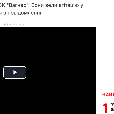
ВК "Вагнер". Вони вели агітацію у
я в повідомленні.
РЕКЛАМА
P
l
НАЙ
a
1
"
Я
y