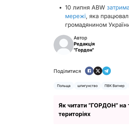
10 липня ABW
затрима
мережі
, яка працювала
громадянином України
Автор
Редакція
"Гордон"
Поділитися
Польща
шпигунство
ПВК Вагнер
Як читати ”ГОРДОН” на
територіях