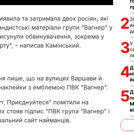
г
п
V
2
иявила та затримала двох росіян, які
З
i
я
дистські матеріали групи "Вагнер" у
д
висунули обвинувачення, зокрема у
d
3
У
арту", – написав Камінський.
с
e
л
o
4
Д
н
ня пише, що на вулицях Варшави й
й
 наклейки з емблемою ПВК "Вагнер".
5
Д
п
ут. Приєднуйтеся" помітили на
М
в
их стояв підпис "ПВК група "Вагнер" і
вальний сайт найманців.