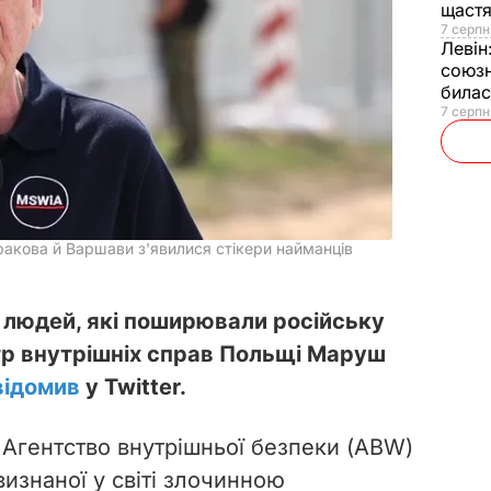
щаст
7 серпн
Левін
союзн
билас
7 серпн
ракова й Варшави з'явилися стікери найманців
 людей, які поширювали російську
стр внутрішніх справ Польщі Маруш
відомив
у Twitter.
 Агентство внутрішньої безпеки (ABW)
изнаної у світі злочинною