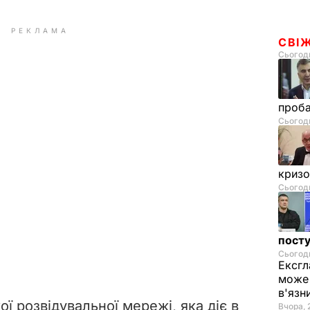
РЕКЛАМА
СВІ
Сьогодн
проб
Сьогодн
криз
Сьогодн
посту
Сьогодн
Ексгл
може 
в'язн
ої розвідувальної мережі, яка діє в
Вчора, 