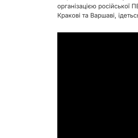
організацією російської П
Кракові та Варшаві, ідетьс