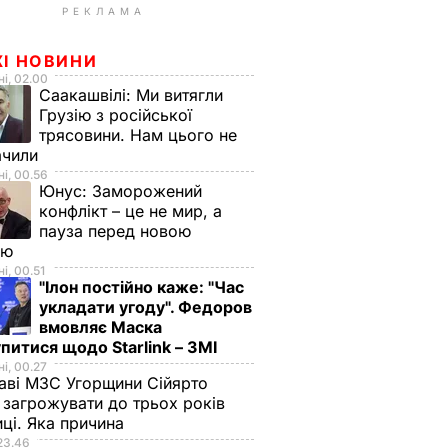
РЕКЛАМА
ЖІ НОВИНИ
і, 02.00
Саакашвілі:
Ми витягли
Грузію з російської
трясовини. Нам цього не
ачили
і, 00.56
Юнус:
Заморожений
конфлікт – це не мир, а
пауза перед новою
ою
і, 00.51
"Ілон постійно каже: "Час
укладати угоду". Федоров
вмовляє Маска
питися щодо Starlink – ЗМІ
і, 00.27
аві МЗС Угорщини Сійярто
загрожувати до трьох років
иці. Яка причина
23.46