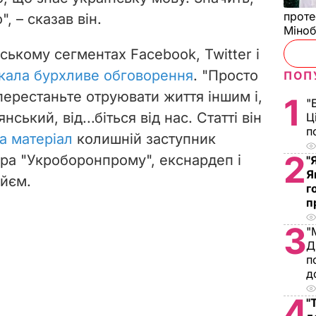
проте
, – сказав він.
Міно
йському сегментах Facebook, Twitter і
кала бурхливе обговорення
. "Просто
ПОП
перестаньте отруювати життя іншим і,
1
"
ський, від...біться від нас. Статті він
Ц
п
а матеріал
колишній заступник
2
ра "Укроборонпрому", екснардеп і
"
Я
йєм.
г
п
3
"
Д
п
д
4
"