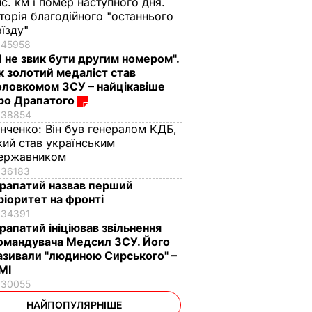
ис. км і помер наступного дня.
сторія благодійного "останнього
аїзду"
45958
Я не звик бути другим номером".
к золотий медаліст став
оловкомом ЗСУ – найцікавіше
ро Драпатого
38854
інченко:
Він був генералом КДБ,
кий став українським
ержавником
36183
рапатий назвав перший
ріоритет на фронті
34391
рапатий ініціював звільнення
омандувача Медсил ЗСУ. Його
азивали "людиною Сирського" –
МІ
30055
НАЙПОПУЛЯРНІШЕ