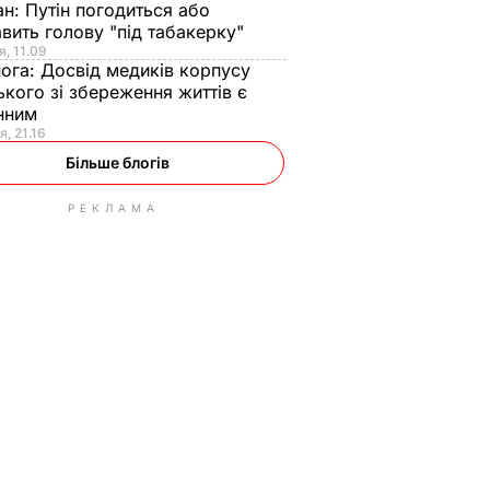
ан:
Путін погодиться або
авить голову "під табакерку"
я, 11.09
нога:
Досвід медиків корпусу
ького зі збереження життів є
інним
я, 21.16
Більше блогів
РЕКЛАМА