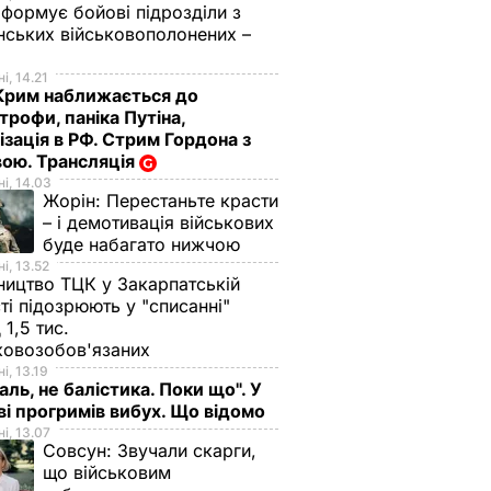
 формує бойові підрозділи з
нських військовополонених –
і, 14.21
Крим наближається до
трофи, паніка Путіна,
ізація в РФ. Стрим Гордона з
ою. Трансляція
і, 14.03
Жорін:
Перестаньте красти
– і демотивація військових
буде набагато нижчою
і, 13.52
ництво ТЦК у Закарпатській
ті підозрюють у "списанні"
 1,5 тис.
ковозобов'язаних
і, 13.19
аль, не балістика. Поки що". У
і прогримів вибух. Що відомо
і, 13.07
Совсун:
Звучали скарги,
що військовим