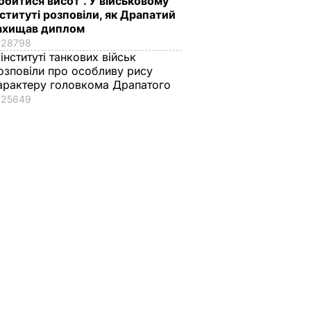
обитися висот". У військовому
нституті розповіли, як Драпатий
ахищав диплом
28798
 інституті танкових військ
озповіли про особливу рису
арактеру головкома Драпатого
25649
статтю
України: