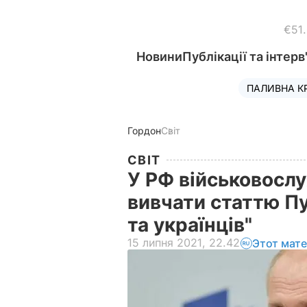
€51
Новини
Публікації та інтерв
ПАЛИВНА К
Гордон
Світ
СВІТ
У РФ військовослу
вивчати статтю Пу
та українців"
15 липня 2021, 22.42
Этот мат