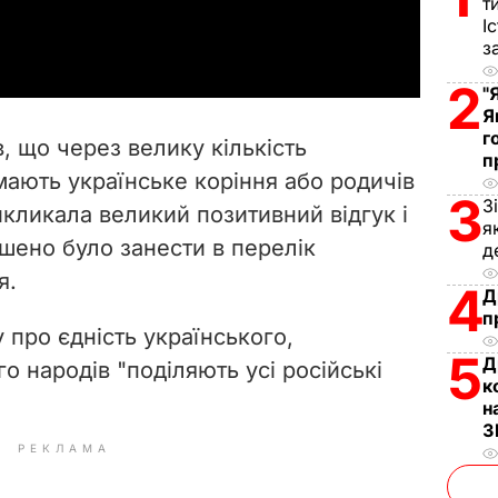
т
a
І
з
y
2
"
V
Я
г
, що через велику кількість
п
i
мають українське коріння або родичів
3
З
викликала великий позитивний відгук і
d
я
рішено було занести
в перелік
д
e
я.
4
Д
o
п
 про єдність українського,
5
Д
го народів "поділяють усі російські
к
н
З
РЕКЛАМА