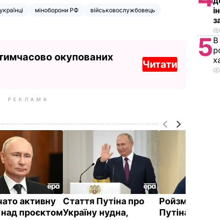
д
і
українці
міноборони РФ
військовослужбовець
з
5
В
р
 тимчасово окупованих
х
Читати
РЕКЛАМА
чато активну
Стаття Путіна про
Ройзман про 
 над проєктом
Україну нудна,
Путіна щодо 