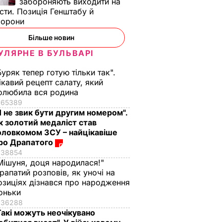
забороняють виходити на
сти. Позиція Генштабу й
борони
Більше новин
УЛЯРНЕ В БУЛЬВАРІ
Буряк тепер готую тільки так".
ікавий рецепт салату, який
олюбила вся родина
65389
Я не звик бути другим номером".
к золотий медаліст став
оловкомом ЗСУ – найцікавіше
ро Драпатого
38854
Мішуня, доця народилася!"
рапатий розповів, як уночі на
озиціях дізнався про народження
оньки
36288
Такі можуть неочікувано