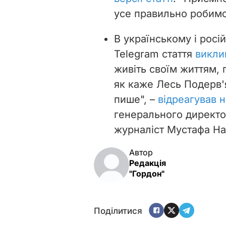
усе правильно робимо"
В українському і росі
Telegram стаття
викли
живіть своїм життям, 
як каже Лесь Подерв'ян
пише", –
відреагував н
генерального директо
журналіст Мустафа На
Автор
Редакція
"Гордон"
Поділитися