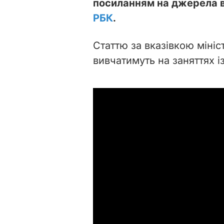
посиланням на джерела в
РБК
.
Статтю за вказівкою мініс
вивчатимуть на заняттях і