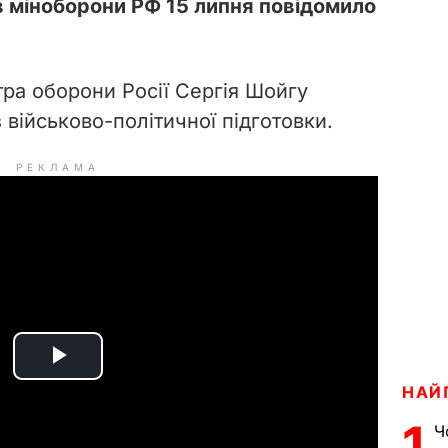
 міноборони РФ 15 липня повідомило
тра оборони Росії Сергія Шойгу
з військово-політичної підготовки.
РЕКЛАМА
P
НАЙ
l
1
Ч