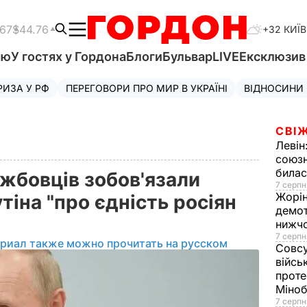
.67
$44.76
+32 КИЇВ
'ю
У гостях у Гордона
Блоги
Бульвар
LIVE
Ексклюзи
РИЗА У РФ
ПЕРЕГОВОРИ ПРО МИР В УКРАЇНІ
ВІДНОСИНИ
СВІЖ
Левін
союзн
билас
жбовців зобов'язали
7 серпн
Жорі
тіна "про єдність росіян
демот
нижч
7 серпн
ериал также можно прочитать на русском
Совс
війсь
проте
Міно
7 серпн