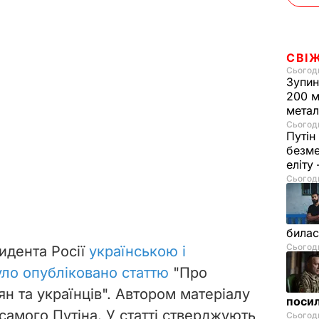
СВІ
Сьогодн
Зупин
200 м
метал
Сьогодн
Путін
безме
еліту
Сьогодн
билас
Сьогодн
зидента Росії
українською і
ло опубліковано статтю
"Про
ян та українців". Автором матеріалу
посил
 самого Путіна.
У статті стверджують,
Сьогодн