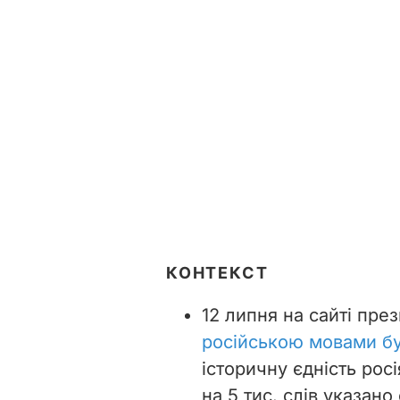
КОНТЕКСТ
12 липня на сайті пре
російською мовами бу
історичну єдність росі
на 5 тис. слів указано