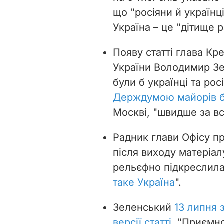
що "росіяни й українці
Україна – це "дітище 
Появу статті глава К
України Володимир Зе
були б українці та ро
Держдумою майорів б
Москві, "швидше за вс
Радник глави Офісу 
після виходу матеріал
рельєфно підкреслил
таке Україна
".
Зеленський
13 липня 
версії статті
. "Приємно