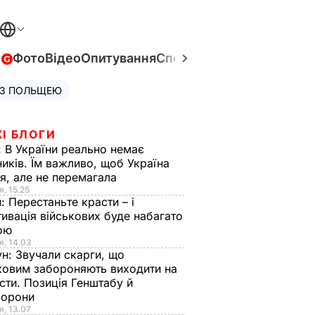
в
Фото
Відео
Опитування
Спецпроєкти
Війна в Укра
 З ПОЛЬЩЕЮ
І БЛОГИ
:
В України реально немає
иків. Їм важливо, щоб Україна
я, але не перемагала
я, 15.25
н:
Перестаньте красти – і
ивація військових буде набагато
ою
я, 14.03
ун:
Звучали скарги, що
ковим забороняють виходити на
сти. Позиція Генштабу й
борони
я, 13.07