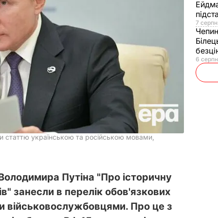
Ейдм
підст
7 серпн
Чепи
Білец
безц
6 серпн
ли статтю українською та російською мовами,
 Володимира Путіна "Про історичну
ів" занесли в перелік обов'язкових
и військовослужбовцями. Про це з