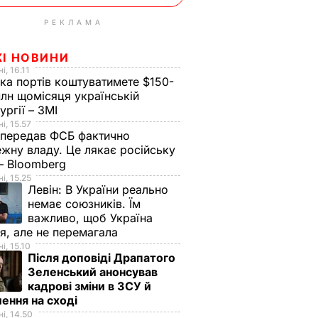
РЕКЛАМА
ЖІ НОВИНИ
і, 16.11
ка портів коштуватимете $150-
лн щомісяця українській
ургії – ЗМІ
і, 15.57
 передав ФСБ фактично
жну владу. Це лякає російську
 – Bloomberg
і, 15.25
Левін:
В України реально
немає союзників. Їм
важливо, щоб Україна
я, але не перемагала
і, 15.10
Після доповіді Драпатого
Зеленський анонсував
кадрові зміни в ЗСУ й
ення на сході
і, 14.50