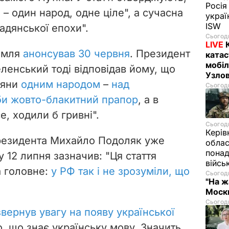
Росія
 – один народ, одне ціле", а сучасна
украї
ISW
радянської епохи".
Сьогодн
LIVE
ремля
анонсував 30 червня
. Президент
катас
мобіл
ленський тоді відповідав йому, що
Узлов
сіяни
одним народом
–
над
Сьогодн
и жовто-блакитний прапор
, а в
е, ходили б гривні".
Сьогодн
Керів
президента Михайло Подоляк уже
облас
понад
у 12 липня зазначив: "Ця стаття
війсь
а головне:
у РФ так і не зрозуміли, що
Сьогодн
"На ж
Москв
Сьогодн
звернув увагу на появу української
, що знає українську мову. Значить,