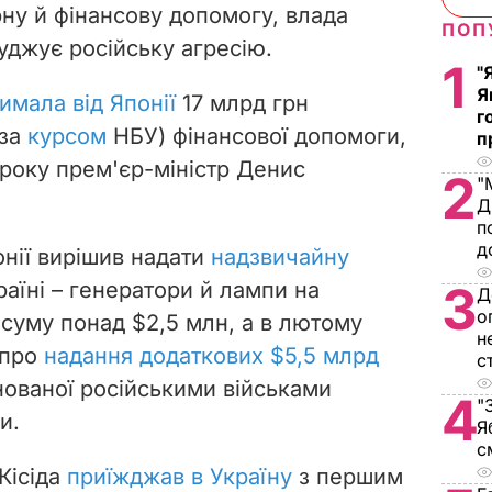
рну й фінансову допомогу, влада
ПОП
уджує російську агресію.
1
"
Я
имала від Японії
17 млрд грн
г
 за
курсом
НБУ) фінансової допомоги,
п
 року прем'єр-міністр Денис
2
"
Д
п
д
онії вирішив надати
надзвичайну
аїні – генератори й лампи на
3
Д
о
 суму понад $2,5 млн, а в лютому
н
 про
надання додаткових $5,5 млрд
с
нованої російськими військами
4
"
и.
Я
с
Кісіда
приїжджав в Україну
з першим