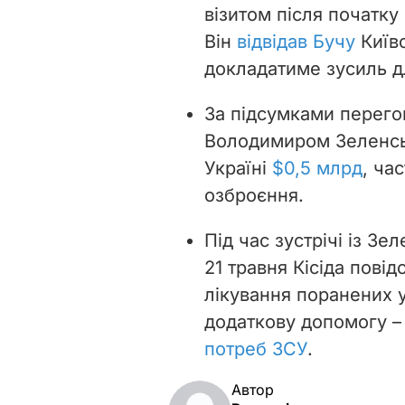
візитом після початку
Він
відвідав Бучу
Київс
докладатиме зусиль дл
За підсумками перего
Володимиром Зеленськ
Україні
$0,5 млрд
, ча
озброєння.
Під час зустрічі із Зе
21 травня Кісіда пові
лікування поранених у
додаткову допомогу 
потреб ЗСУ
.
Автор