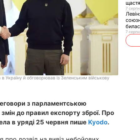
щаст
7 серпн
Левін
союзн
билас
7 серпн
в в Україну й обговорював із Зеленським військову
реговори з парламентською
змін до правил експорту зброї. Про
ела в уряді 25 червня пише
Kyodo
.
я про дозвіл на вивіз небойових