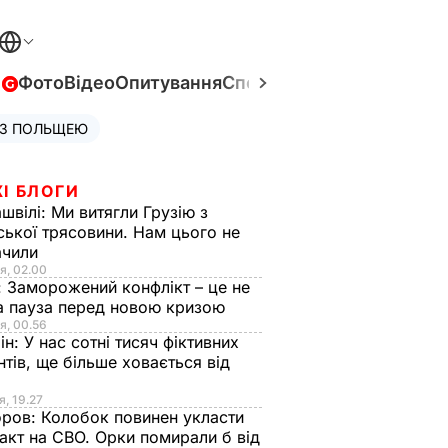
в
Фото
Відео
Опитування
Спецпроєкти
Війна в Укра
 З ПОЛЬЩЕЮ
І БЛОГИ
швілі:
Ми витягли Грузію з
ської трясовини. Нам цього не
ачили
я, 02.00
:
Заморожений конфлікт – це не
а пауза перед новою кризою
я, 00.56
ін:
У нас сотні тисяч фіктивних
нтів, ще більше ховається від
я, 19.27
оров:
Колобок повинен укласти
акт на СВО. Орки помирали б від