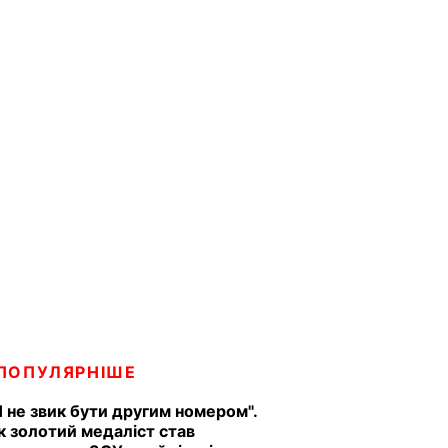
ПОПУЛЯРНІШЕ
Я не звик бути другим номером".
к золотий медаліст став