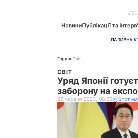
€51
Новини
Публікації та інтерв
ПАЛИВНА К
Гордон
Світ
СВІТ
Уряд Японії готує
заборону на експо
26 червня 2023, 08.39
Этот ма