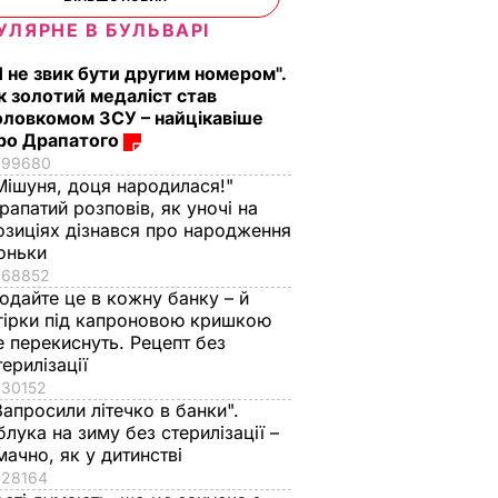
УЛЯРНЕ В БУЛЬВАРІ
Я не звик бути другим номером".
к золотий медаліст став
оловкомом ЗСУ – найцікавіше
ро Драпатого
99680
Мішуня, доця народилася!"
рапатий розповів, як уночі на
озиціях дізнався про народження
оньки
68852
одайте це в кожну банку – й
гірки під капроновою кришкою
е перекиснуть. Рецепт без
терилізації
30152
Запросили літечко в банки".
блука на зиму без стерилізації –
мачно, як у дитинстві
28164