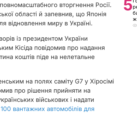
5
Г
 повномасштабного вторгнення Росії.
р
б
ької області й запевнив, що Японія
ж
я відновлення миру в Україні.
ворів із президентом України
им Кісіда повідомив про надання
стина коштів піде на нелетальне
ленським на полях саміту G7 у Хіросімі
домив про рішення прийняти на
країнських військових і надати
–
100 вантажних автомобілів для