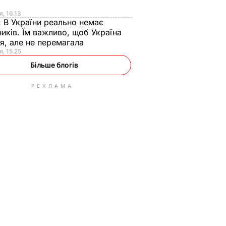
я
я, 16.13
:
В України реально немає
иків. Їм важливо, щоб Україна
я, але не перемагала
я, 15.25
Більше блогів
РЕКЛАМА