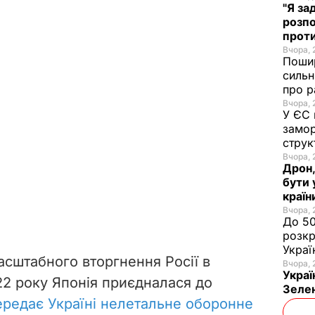
"Я за
розпо
проти
Вчора, 
Пошир
сильн
про р
Вчора, 
У ЄС 
замор
струк
Вчора, 
Дрон,
бути 
країн
Вчора, 
До 50
розкр
Украї
асштабного вторгнення Росії в
Вчора, 
Украї
22 року Японія приєдналася до
Зеле
ередає Україні нелетальне оборонне