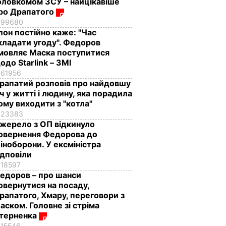
оловкомом ЗСУ – найцікавіше
ро Драпатого
99680
Ілон постійно каже: "Час
кладати угоду". Федоров
мовляє Маска поступитися
одо Starlink – ЗМІ
61956
рапатий розповів про найдовшу
іч у житті і людину, яка порадила
ому виходити з "котла"
23383
жерело з ОП відкинуло
овернення Федорова до
іноборони. У ексміністра
ідповіли
18597
едоров – про шанси
овернутися на посаду,
рапатого, Хмару, переговори з
аском. Головне зі стріма
терненка
15546