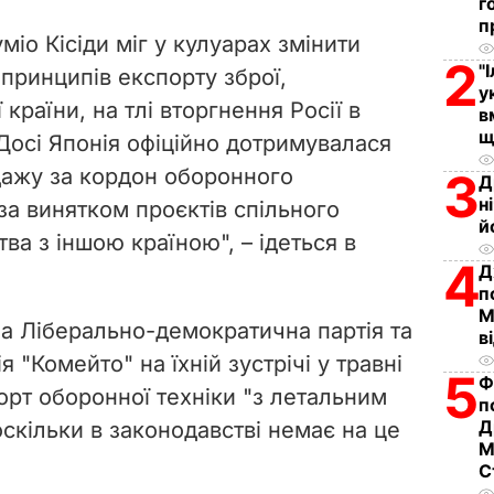
г
V
п
міо Кісіди міг у кулуарах змінити
i
2
"
принципів експорту зброї,
у
 країни, на тлі вторгнення Росії в
d
в
щ
 Досі Японія офіційно дотримувалася
e
дажу за кордон оборонного
3
Д
н
за винятком проєктів спільного
o
й
а з іншою країною", – ідеться в
4
Д
п
М
на Ліберально-демократична партія та
в
ія "Комейто" на їхній зустрічі у травні
5
Ф
орт оборонної техніки "з летальним
п
Д
скільки в законодавстві немає на це
М
С