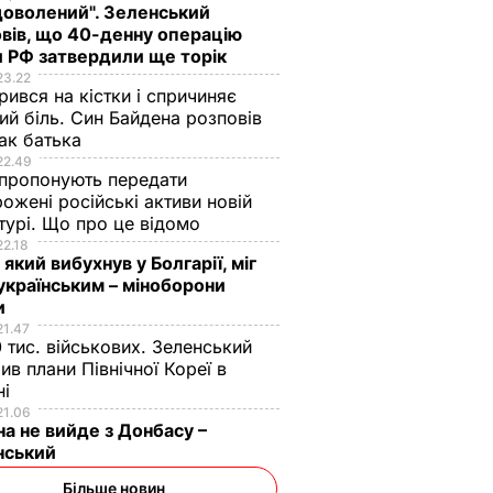
доволений". Зеленський
вів, що 40-денну операцію
 РФ затвердили ще торік
23.22
ився на кістки і спричиняє
ий біль. Син Байдена розповів
ак батька
22.49
пропонують передати
ожені російські активи новій
турі. Що про це відомо
22.18
 який вибухнув у Болгарії, міг
українським – міноборони
и
21.47
 тис. військових. Зеленський
ив плани Північної Кореї в
ні
21.06
на не вийде з Донбасу –
нський
Більше новин