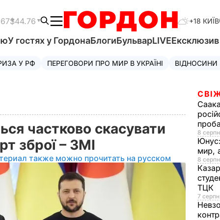
.67
$44.76
+18 КИЇВ
'ю
У гостях у Гордона
Блоги
Бульвар
LIVE
Ексклюзи
РИЗА У РФ
ПЕРЕГОВОРИ ПРО МИР В УКРАЇНІ
ВІДНОСИНИ
СВІЖ
Саака
росій
проб
ться частково скасувати
8 серпн
Юнус
рт зброї – ЗМІ
мир, 
териал также можно прочитать на русском
8 серпн
Казар
студе
ТЦК
7 серпн
Невз
контр