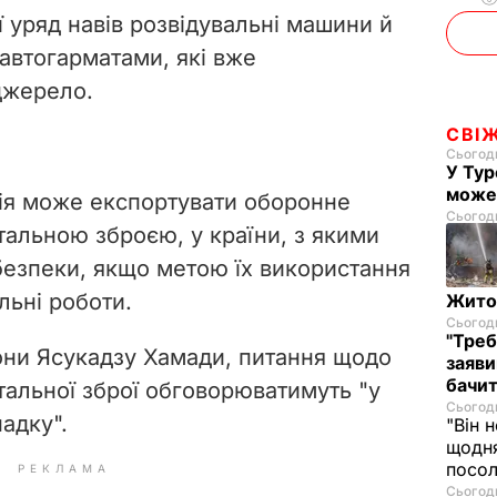
ї уряд навів розвідувальні машини й
 автогарматами, які вже
джерело.
СВІ
Сьогодн
У Тур
може
ія може експортувати оборонне
Сьогодн
альною зброєю, у країни, з якими
 безпеки, якщо метою їх використання
льні роботи.
Житом
Сьогодн
"Треб
они Ясукадзу Хамади, питання щодо
заяви
бачит
тальної зброї обговорюватимуть "у
Сьогодн
адку".
"Він 
щодня
посол
РЕКЛАМА
Сьогодн