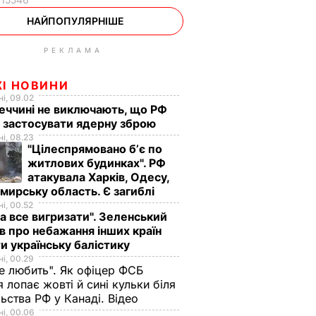
НАЙПОПУЛЯРНІШЕ
РЕКЛАМА
ЖІ НОВИНИ
і, 09.02
еччині не виключають, що РФ
 застосувати ядерну зброю
і, 08.23
"Цілеспрямовано бʼє по
житлових будинках". РФ
атакувала Харків, Одесу,
ирську область. Є загиблі
і, 00.52
а все вигризати". Зеленський
в про небажання інших країн
и українську балістику
і, 00.29
не любить". Як офіцер ФСБ
 лопає жовті й сині кульки біля
ьства РФ у Канаді. Відео
і, 00.06