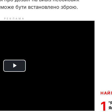
кі може бути встановлено зброю.
РЕКЛАМА
P
l
a
НАЙ
1
"
y
Я