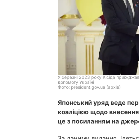
У березні 2023 року Кісіда приїжджа
допомогу Україні
Фото: president.gov.ua (архів)
Японський уряд веде пе
коаліцією щодо внесення 
це з посиланням на джер
За даними видання, ідетьс