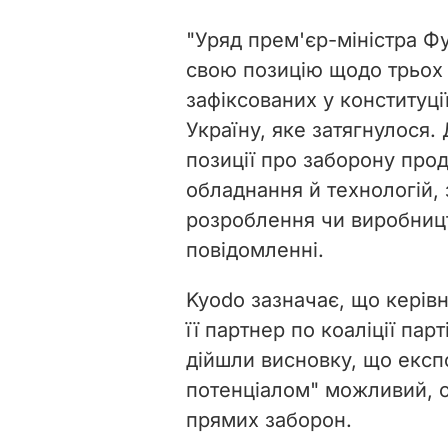
"Уряд прем'єр-міністра Фу
свою позицію щодо трьох 
зафіксованих у конституції
Україну, яке затягнулося.
позиції про заборону про
обладнання й технологій, 
розроблення чи виробництв
повідомленні.
Kyodo зазначає, що керів
її партнер по коаліції парт
дійшли висновку, що експ
потенціалом" можливий, о
прямих заборон.