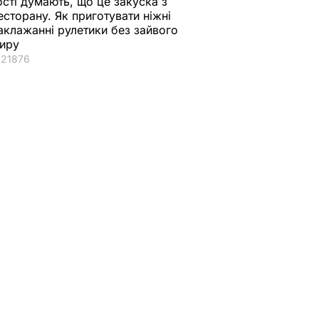
ості думають, що це закуска з
есторану. Як приготувати ніжні
аклажанні рулетики без зайвого
иру
21876