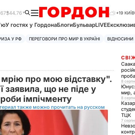
.67
$44.76
+19 КИЇВ
'ю
У гостях у Гордона
Блоги
Бульвар
LIVE
Ексклюзи
РИЗА У РФ
ПЕРЕГОВОРИ ПРО МИР В УКРАЇНІ
ВІДНОСИНИ
СВІ
Саака
росій
проб
 мрію про мою відставку".
8 серпн
Юнус
 заявила, що не піде у
мир, 
спроби імпічменту
8 серпн
Казар
териал также можно прочитать на русском
студе
ТЦК
7 серпн
Невз
контр