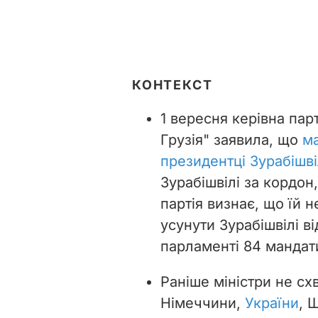
КОНТЕКСТ
1 вересня керівна пар
Грузія" заявила, що
ма
президентці Зурабішві
Зурабішвілі за кордон
партія визнає, що їй 
усунути Зурабішвілі ві
парламенті 84 мандати
Раніше міністри не сх
Німеччини,
України
, 