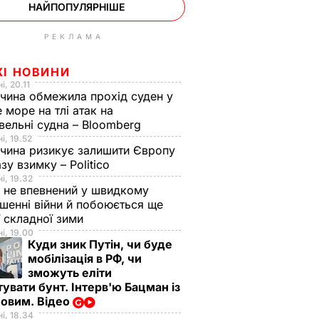
НАЙПОПУЛЯРНІШЕ
РЕКЛАМА
ЖІ НОВИНИ
і, 20.11
чина обмежила прохід суден у
 море на тлі атак на
вельні судна – Bloomberg
і, 19.52
чина ризикує залишити Європу
азу взимку – Politico
і, 19.32
 не впевнений у швидкому
шенні війни й побоюється ще
ї складної зими
і, 19.00
Куди зник Путін, чи буде
мобілізація в РФ, чи
зможуть еліти
увати бунт. Інтерв'ю Бацман із
овим. Відео
і, 18.34