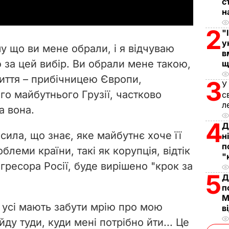
с
y
н
2
"
V
у
му що ви мене обрали, і я відчуваю
в
i
 за цей вибір. Ви обрали мене такою,
щ
життя – прибічницею Європи,
d
3
У
о майбутнього Грузії, частково
с
e
л
а вона.
4
o
Д
сила, що знає, яке майбутнє хоче її
н
п
облеми країни, такі як корупція, відтік
"
агресора Росії, буде вирішено "крок за
5
Д
п
М
, усі мають забути мрію про мою
в
я йду туди, куди мені потрібно йти... Це