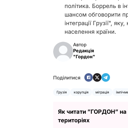
політика. Боррель в і
шансом обговорити пр
інтеграції Грузії", яку
населення країни.
Автор
Редакція
"Гордон"
Поділитися
Грузія
корупція
міграція
імпічм
Як читати ”ГОРДОН” на
територіях