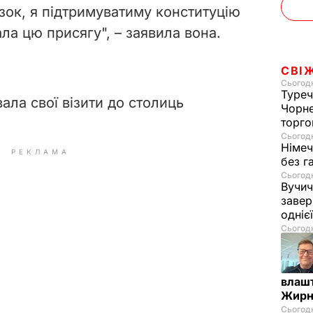
зок, я підтримуватиму конституцію
ала цю присягу", – заявила вона.
СВІ
Сьогодн
Туреч
ала свої візити до столиць
Чорне
торго
Сьогодн
Німеч
РЕКЛАМА
без г
Сьогодн
Вучич
завер
одніє
Сьогодн
влашт
Жирн
Сьогодн