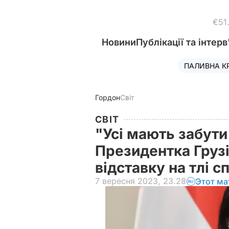
€51
Новини
Публікації та інтерв
ПАЛИВНА К
Гордон
Світ
СВІТ
"Усі мають забути
Президентка Грузії
відставку на тлі 
7 вересня 2023, 23.28
Этот ма