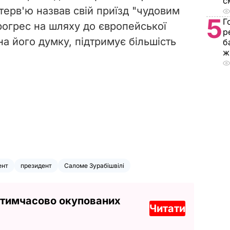
с
нтерв'ю назвав свій приїзд "чудовим
5
Г
огрес на шляху до європейської
р
, на його думку, підтримує більшість
б
ж
ент
президент
Саломе Зурабішвілі
 тимчасово окупованих
Читати