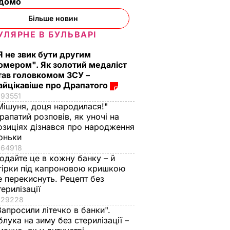
ідомо
Більше новин
УЛЯРНЕ В БУЛЬВАРІ
Я не звик бути другим
омером". Як золотий медаліст
тав головкомом ЗСУ –
айцікавіше про Драпатого
93551
Мішуня, доця народилася!"
рапатий розповів, як уночі на
озиціях дізнався про народження
оньки
64918
одайте це в кожну банку – й
гірки під капроновою кришкою
е перекиснуть. Рецепт без
терилізації
29228
Запросили літечко в банки".
блука на зиму без стерилізації –