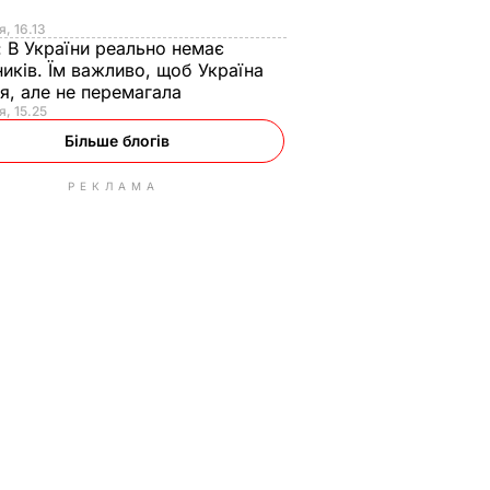
я
я, 16.13
:
В України реально немає
иків. Їм важливо, щоб Україна
я, але не перемагала
я, 15.25
Більше блогів
РЕКЛАМА