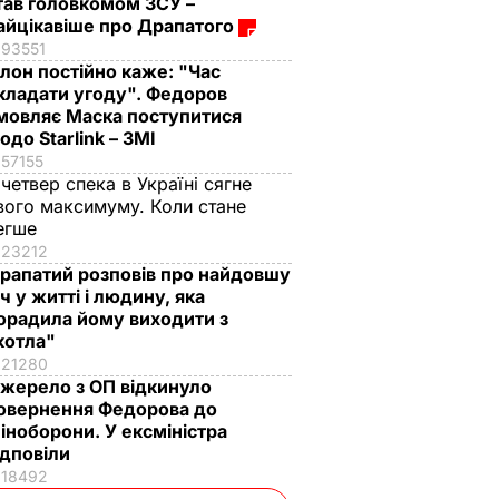
тав головкомом ЗСУ –
айцікавіше про Драпатого
93551
Ілон постійно каже: "Час
кладати угоду". Федоров
мовляє Маска поступитися
одо Starlink – ЗМІ
57155
 четвер спека в Україні сягне
вого максимуму. Коли стане
егше
23212
рапатий розповів про найдовшу
іч у житті і людину, яка
орадила йому виходити з
котла"
21280
жерело з ОП відкинуло
овернення Федорова до
іноборони. У ексміністра
ідповіли
18492