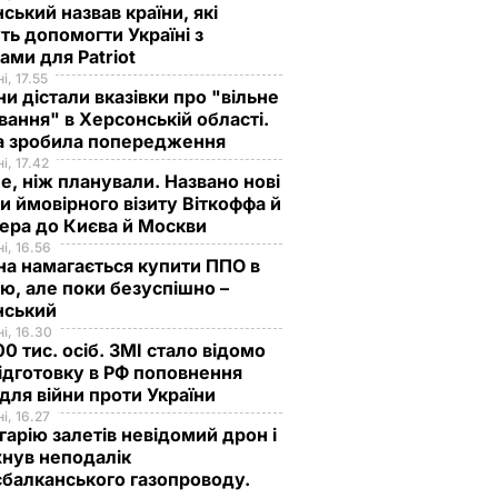
ський назвав країни, які
ь допомогти Україні з
ами для Patriot
і, 17.55
ни дістали вказівки про "вільне
ання" в Херсонській області.
а зробила попередження
і, 17.42
е, ніж планували. Названо нові
и ймовірного візиту Віткоффа й
ера до Києва й Москви
і, 16.56
на намагається купити ППО в
лю, але поки безуспішно –
нський
і, 16.30
0 тис. осіб. ЗМІ стало відомо
ідготовку в РФ поповнення
 для війни проти України
і, 16.27
гарію залетів невідомий дрон і
нув неподалік
балканського газопроводу.