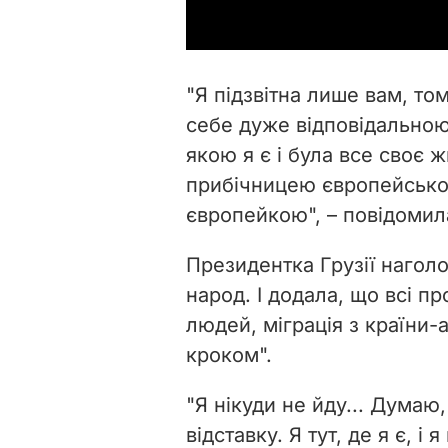
"Я підзвітна лише вам, то
себе дуже відповідальною
якою я є і була все своє 
прибічницею європейськог
європейкою", – повідомил
Президентка Грузії наголо
народ. І додала, що всі пр
людей, міграція з країни-
кроком".
"Я нікуди не йду... Думаю
відставку. Я тут, де я є, і 