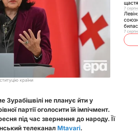
щаст
7 серпн
Левін
союзн
билас
7 серпн
ституцію країни
е Зурабішвілі не планує йти у
івної партії оголосити їй імпічмент.
есня під час звернення до народу. Її
инський телеканал
Mtavari
.