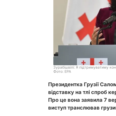
Зурабішвілі: Я підтримуватиму кон
Фото: EPA
Президентка Грузії Салом
відставку на тлі спроб кер
Про це вона заявила 7 вер
виступ транслював груз