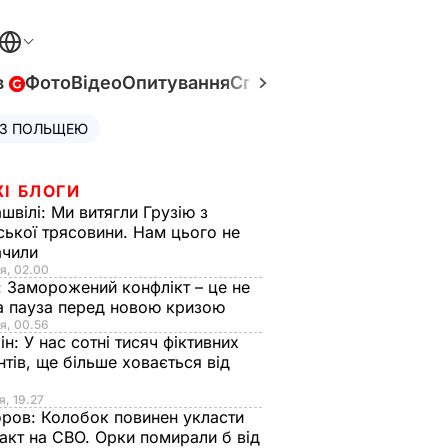
в
Фото
Відео
Опитування
Спецпроєкти
Війна в Укр
 З ПОЛЬЩЕЮ
ЖІ БЛОГИ
швілі:
Ми витягли Грузію з
ської трясовини. Нам цього не
ачили
я, 02.00
:
Заморожений конфлікт – це не
а пауза перед новою кризою
я, 00.56
ін:
У нас сотні тисяч фіктивних
нтів, ще більше ховається від
я, 19.27
оров:
Колобок повинен укласти
акт на СВО. Орки помирали б від