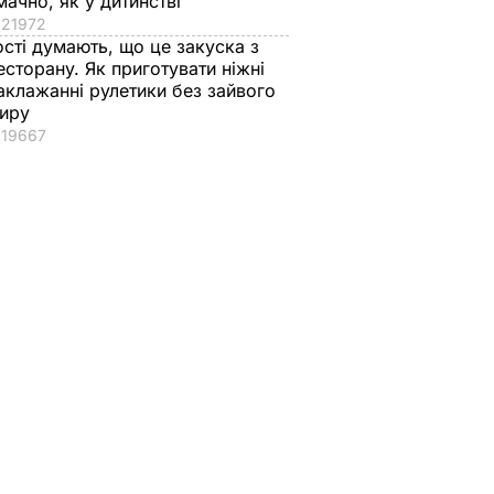
мачно, як у дитинстві
21972
ості думають, що це закуска з
есторану. Як приготувати ніжні
аклажанні рулетики без зайвого
иру
19667