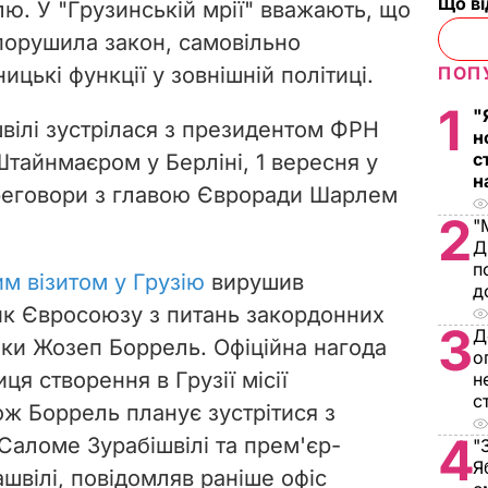
Що в
аїлю. У "Грузинській мрії" вважають, що
порушила закон, самовільно
цькі функції у зовнішній політиці.
ПОП
1
"
вілі зустрілася з президентом ФРН
н
с
айнмаєром у Берліні, 1 вересня у
н
реговори з главою Євроради Шарлем
2
"
Д
п
им візитом у Грузію
вирушив
д
к Євросоюзу з питань закордонних
3
Д
еки Жозеп Боррель. Офіційна нагода
о
иця створення в Грузії місії
н
с
ож Боррель планує зустрітися з
4
Саломе Зурабішвілі та прем'єр-
"
Я
ашвілі, повідомляв раніше офіс