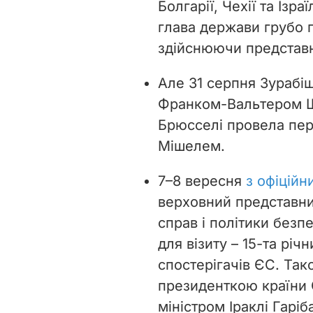
Болгарії, Чехії та Ізр
глава держави грубо 
здійснюючи представни
Але 31 серпня Зурабіш
Франком-Вальтером Шт
Брюсселі провела пе
Мішелем.
7–8 вересня
з офіційн
верховний представни
справ і політики безп
для візиту – 15-та річн
спостерігачів ЄС. Так
президенткою країни 
міністром Іраклі Гаріб