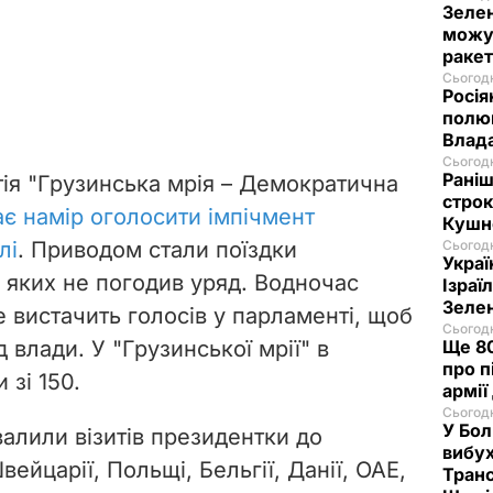
Зелен
можут
ракет
Сьогодн
Росія
полюв
Влад
Сьогодн
Раніш
тія "Грузинська мрія – Демократична
строк
є намір оголосити імпічмент
Кушн
лі
. Приводом стали поїздки
Сьогодн
Украї
, яких не погодив уряд. Водночас
Ізраї
Зеле
не вистачить голосів у парламенті, щоб
Сьогодн
д влади. У "Грузинської мрії" в
Ще 80
про п
 зі 150.
армії
Сьогодн
У Бол
валили візитів президентки до
вибух
Швейцарії, Польщі, Бельгії, Данії, ОАЕ,
Транс