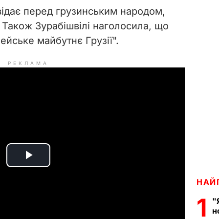
відає перед грузинським народом,
 Також Зурабішвілі наголосила, що
пейське майбутнє Грузії".
РЕКЛАМА
P
НАЙ
l
1
"
a
н