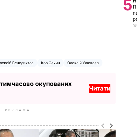
5
Н
П
п
р
лексій Венедиктов
Ігор Сєчин
Олексій Улюкаєв
 тимчасово окупованих
Читати
РЕКЛАМА