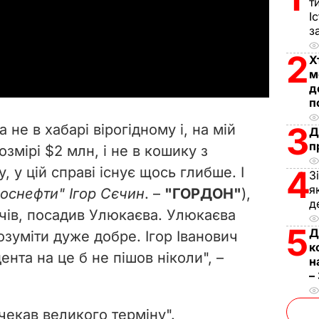
т
l
І
з
a
2
Х
м
y
д
п
V
3
не в хабарі вірогідному і, на мій
Д
i
п
змірі $2 млн, і не в кошику з
 у цій справі існує щось глибше. І
4
d
З
я
Роснефти" Ігор Сєчин
. –
"ГОРДОН"
),
д
e
ачів, посадив Улюкаєва. Улюкаєва
5
Д
озуміти дуже добре. Ігор Іванович
o
к
нта на це б не пішов ніколи", –
н
–
чекав великого терміну".