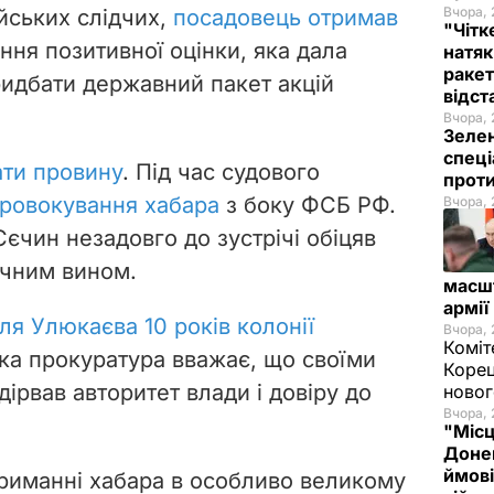
Вчора, 
йських слідчих,
посадовець отримав
"Чітк
ння позитивної оцінки, яка дала
натяк
ракет
идбати державний пакет акцій
відст
Вчора, 
Зелен
спеці
ати провину
. Під час судового
проти
провокування хабара
з боку ФСБ РФ.
Вчора, 
Сєчин незадовго до зустрічі обіцяв
ачним вином.
масш
армії
ля Улюкаєва 10 років колонії
Вчора, 
Коміт
ька прокуратура вважає, що своїми
Корец
дірвав авторитет влади і довіру до
новог
Вчора, 
"Місц
Донец
ймові
риманні хабара в особливо великому