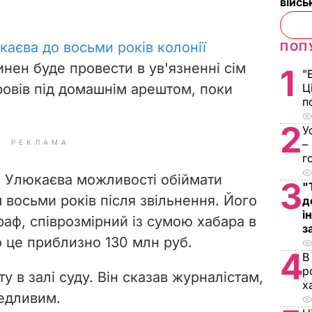
війс
каєва до восьми років колонії
ПОП
винен буде провести в ув'язненні сім
1
"
провів під домашнім арештом, поки
Ц
п
2
У
–
РЕКЛАМА
г
и Улюкаєва можливості обіймати
3
"
 восьми років після звільнення. Його
д
і
раф, співрозмірний із сумою хабара в
з
о це приблизно 130 млн руб.
4
В
р
ту в залі суду. Він сказав журналістам,
х
едливим.