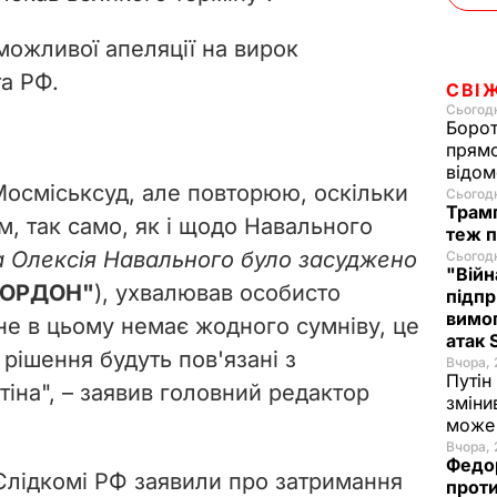
можливої апеляції на вирок
а РФ.
СВІ
Сьогодн
Борот
прямо
відом
Мосміськсуд, але повторюю, оскільки
Сьогодн
Трамп
м, так само, як і щодо Навального
теж п
а Олексія Навального було засуджено
Сьогодн
"Війн
ГОРДОН"
), ухвалював особисто
підпр
вимог
ене в цьому немає жодного сумніву, це
атак
 рішення будуть пов'язані з
Вчора, 
Путін
іна", – заявив головний редактор
зміни
може 
Вчора, 
Федо
 Слідкомі РФ заявили про затримання
проти