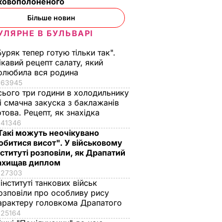
ьковополоненого
Більше новин
УЛЯРНЕ В БУЛЬВАРІ
Буряк тепер готую тільки так".
ікавий рецепт салату, який
олюбила вся родина
63945
сього три години в холодильнику
 і смачна закуска з баклажанів
отова. Рецепт, як знахідка
41346
Такі можуть неочікувано
обитися висот". У військовому
нституті розповіли, як Драпатий
ахищав диплом
27303
 інституті танкових військ
озповіли про особливу рису
арактеру головкома Драпатого
25164