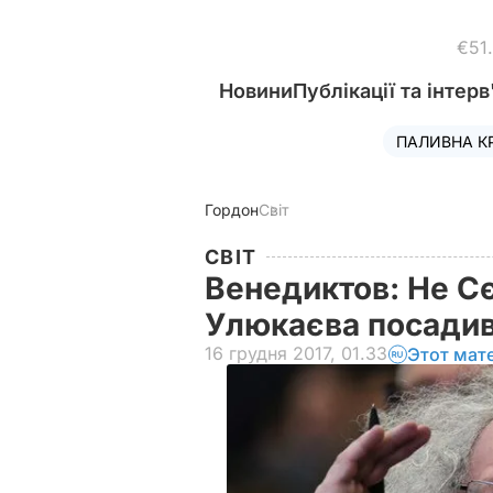
€51
Новини
Публікації та інтерв
ПАЛИВНА К
Гордон
Світ
СВІТ
Венедиктов: Не С
Улюкаєва посадив
16 грудня 2017, 01.33
Этот мат