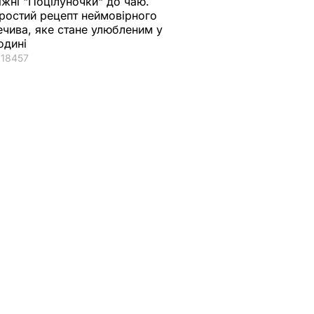
іжні "Поцілуночки" до чаю.
ростий рецепт неймовірного
ечива, яке стане улюбленим у
одині
18457