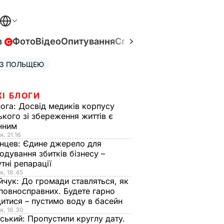
в
Фото
Відео
Опитування
Спецпроєкти
Війна в Укр
 З ПОЛЬЩЕЮ
ЖІ БЛОГИ
нога:
Досвід медиків корпусу
ького зі збереження життів є
інним
я, 21.16
нцев:
Єдине джерело для
одування збитків бізнесу –
тні репарації
я, 18.45
йчук:
До громади ставляться, як
повносправних. Будете гарно
итися – пустимо воду в басейн
я, 16.30
ський:
Пропустили круглу дату.