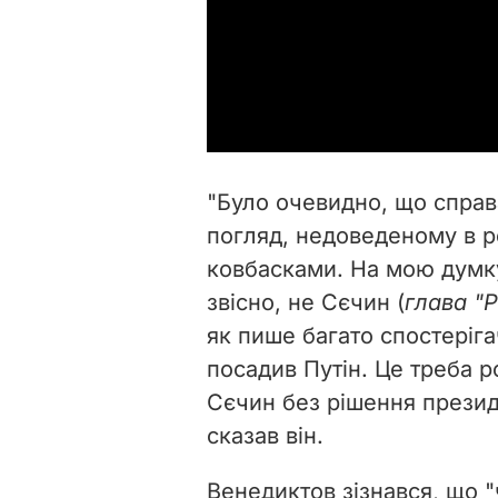
"Було очевидно, що справа 
погляд, недоведеному в ро
ковбасками. На мою думку,
звісно, не Сєчин (
глава "
як пише багато спостеріг
посадив Путін. Це треба р
Сєчин без рішення президе
сказав він.
Венедиктов зізнався, що "