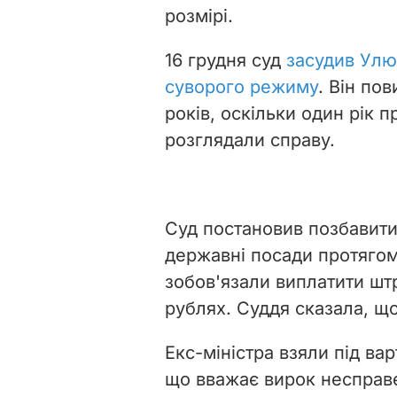
розмірі.
16 грудня суд
засудив Улю
суворого режиму
. Він по
років, оскільки один рік 
розглядали справу.
Суд постановив позбавит
державні посади протягом
зобов'язали виплатити шт
рублях. Суддя сказала, щ
Екс-міністра взяли під вар
що вважає вирок несправ