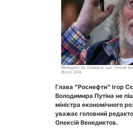
Венедиктов зізнався, що "чекав ве
Фото: ЕРА
Глава "Роснефти" Ігор С
Володимира Путіна не піш
міністра економічного р
уважає головний редакто
Олексій Венедиктов.