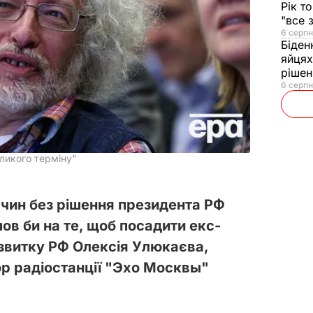
Рік т
"все 
6 серпн
Біден
яйцях
рішен
6 серпн
ликого терміну"
єчин без рішення президента РФ
ов би на те, щоб посадити екс-
озвитку РФ Олексія Улюкаєва,
р радіостанції "Эхо Москвы"