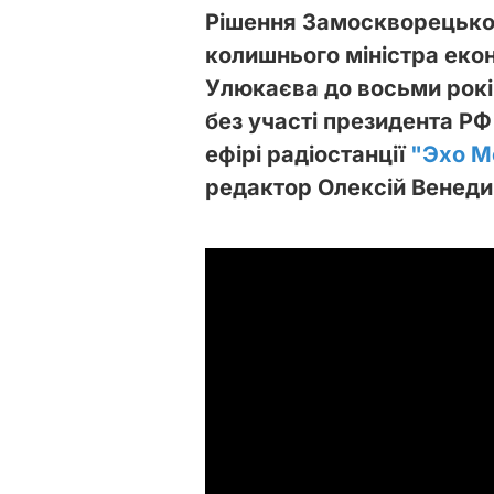
Рішення Замоскворецько
колишнього міністра еко
Улюкаєва до восьми рокі
без участі президента РФ
ефірі радіостанції
"Эхо М
редактор Олексій Венеди