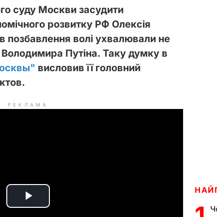
го суду Москви засудити
номічного розвитку РФ Олексія
в позбавлення волі ухвалювали не
 Володимира Путіна. Таку думку в
осквы"
висловив її головний
ктов.
РЕКЛАМА
НАЙ
P
1
Ч