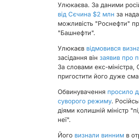
Улюкаєва. За даними росі
від Сєчина $2 млн
за нада
можливість "Роснефти" пр
"Башнефти".
Улюкаєв
відмовився визн
засідання він
заявив про 
За словами екс-міністра, 
пригостити його дуже см
Обвинувачення
просило д
суворого режиму
. Російс
діями колишній міністр "пі
неї".
Його
визнали винним
в от