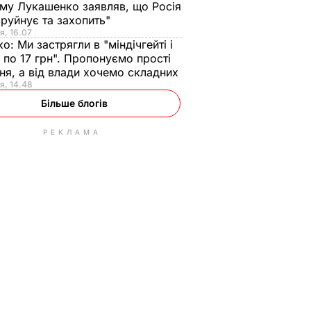
ому Лукашенко заявляв, що Росія
зруйнує та захопить"
я, 16.07
ко:
Ми застрягли в "міндічгейті і
 по 17 грн". Пропонуємо прості
ня, а від влади хочемо складних
я, 14.48
Більше блогів
РЕКЛАМА