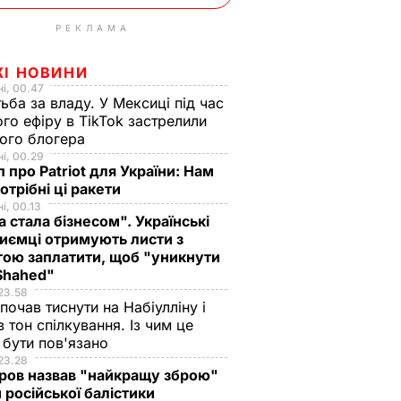
РЕКЛАМА
ЖІ НОВИНИ
і, 00.47
ьба за владу. У Мексиці під час
го ефіру в TikTok застрелили
ого блогера
і, 00.29
 про Patriot для України: Нам
отрібні ці ракети
і, 00.13
а стала бізнесом". Українські
иємці отримують листи з
ою заплатити, щоб "уникнути
 Shahed"
23.58
 почав тиснути на Набіулліну і
в тон спілкування. Із чим це
бути пов'язано
23.28
ров назвав "найкращу зброю"
 російської балістики