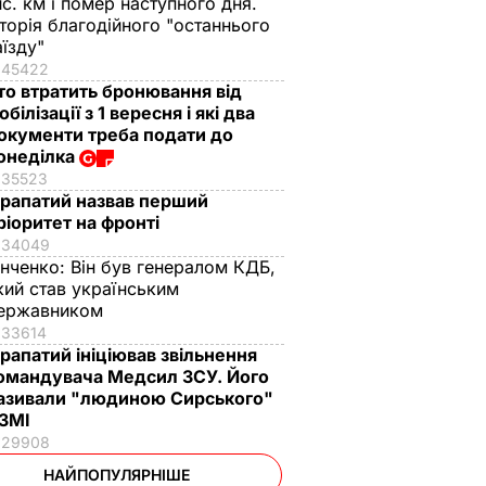
ис. км і помер наступного дня.
сторія благодійного "останнього
аїзду"
45422
то втратить бронювання від
обілізації з 1 вересня і які два
окументи треба подати до
онеділка
35523
рапатий назвав перший
ріоритет на фронті
34049
інченко:
Він був генералом КДБ,
кий став українським
ержавником
33614
рапатий ініціював звільнення
омандувача Медсил ЗСУ. Його
азивали "людиною Сирського"
 ЗМІ
29908
НАЙПОПУЛЯРНІШЕ