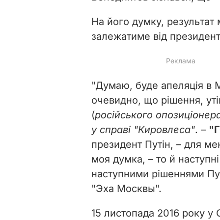
На його думку, результат 
залежатиме від президент
"Думаю, буде апеляція в 
очевидно, що рішення, уті
(
російського опозиціонер
у справі "Кировлеса"
. –
"
президент Путін, – для м
моя думка, – то й наступні
наступними рішеннями Пут
"Эха Москвы".
15 листопада 2016 року у