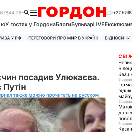
.67
$44.76
+27 КИЇВ
'ю
У гостях у Гордона
Блоги
Бульвар
LIVE
Ексклюзи
РИЗА У РФ
ПЕРЕГОВОРИ ПРО МИР В УКРАЇНІ
ВІДНОСИНИ
СВІ
Чепи
Білец
безц
єчин посадив Улюкаєва.
6 серпн
Гетма
 Путін
відшк
ериал также можно прочитать на русском
майбу
6 серпн
Матві
до не
повод
6 серпн
Казан