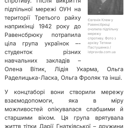
спротиву. Після викриття
підпільної мережі ОУН на
території Третього райху
наприкінці 1942 року до
Равенсбрюку потрапила
ціла група українок –-
студенток різних
навчальних закладів –
Олена Вітик, Лідія Укарма, Ольга
Раделицька-Ласка, Ольга Фроляк та інші.
У концтаборі вони створили мережу
взаємодопомоги, яка в міру
можливостей опікувалася слабшими й
старшими віком. Ця група врятувала
життя тітки Дарії Гнатківської – дружини