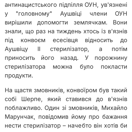
антинацистського підпілля ОУН, ув'язнені
у "головному" Аушвіці члени ОУН
вирішили допомогти землячкам. Вони
знали, що раз на тиждень хтось із в'язнів
під конвоєм есесівця відносить до
Аушвіцу ІІ стерилізатор, а потім
приносить його назад. У порожнину
стерилізатора можна було покласти
продукти.
На щастя змовників, конвоїром був такий
собі Шерпе, який ставився до в'язнів
поблажливо. Один зі змовників, Михайло
Марунчак, повідомив йому про бажання
нести стерилізатор – начебто він хотів би