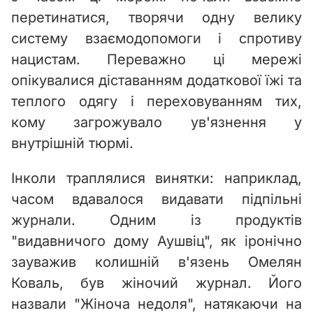
перетинатися, творячи одну велику
систему взаємодопомоги і спротиву
нацистам. Переважно ці мережі
опікувалися діставанням додаткової їжі та
теплого одягу і переховуванням тих,
кому загрожувало ув'язнення у
внутрішній тюрмі.
Інколи траплялися винятки: наприклад,
часом вдавалося видавати підпільні
журнали. Одним із продуктів
"видавничого дому Аушвіц", як іронічно
зауважив колишній в'язень Омелян
Коваль, був жіночий журнал. Його
назвали "Жіноча недоля", натякаючи на