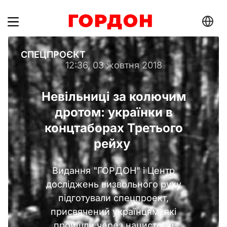
СПЕЦПРОЄКТ
12:36, 03 жовтня 2018
Невільниці за колючим
дротом: українки в
концтаборах Третього
рейху
Видання
"ГОРДОН"
і
Центр
досліджень визвольного руху
підготували спецпроект,
присвячений українцям, які
пройшли через нацистські