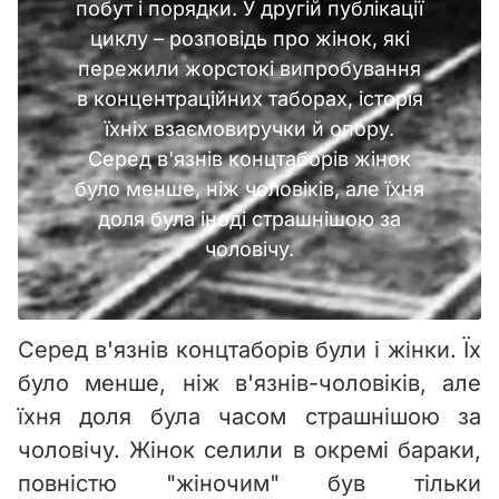
побут і порядки. У другій публікації
циклу – розповідь про жінок, які
пережили жорстокі випробування
в концентраційних таборах, історія
їхніх взаємовиручки й опору.
Серед в'язнів концтаборів жінок
було менше, ніж чоловіків, але їхня
доля була іноді страшнішою за
чоловічу.
Серед в'язнів концтаборів були і жінки. Їх
було менше, ніж в'язнів-чоловіків, але
їхня доля була часом страшнішою за
чоловічу. Жінок селили в окремі бараки,
повністю "жіночим" був тільки