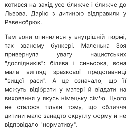
котився на захід усе ближче і ближче до
Львова, Дарію з дитиною відправили у
Равенсбрюк.
Там вони опинилися у внутрішній тюрмі,
так званому бункері. Маленька Зоя
привернула увагу нацистських
"дослідників": білява і синьоока, вона
мала вигляд зразкової представниці
"вищої раси". А це означало, що її
можуть відібрати у матері й віддати на
виховання у якусь німецьку сім'ю. Цього
не сталося тільки тому, що обличчя
дитини мало занадто округлу форму й не
відповідало "нормативу".