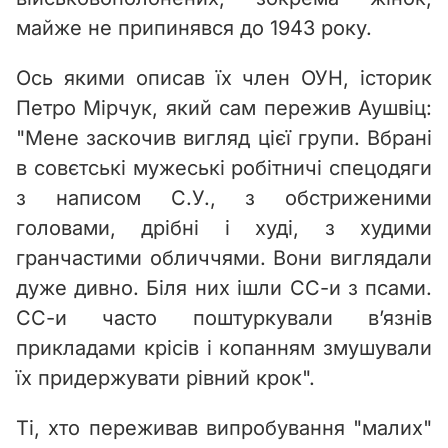
майже не припинявся до 1943 року.
Ось якими описав їх член ОУН, історик
Петро Мірчук, який сам пережив Аушвіц:
"Мене заскочив вигляд цієї групи. Вбрані
в совєтські мужеські робітничі спецодяги
з написом С.У., з обстриженими
головами, дрібні і худі, з худими
гранчастими обличчями. Вони виглядали
дуже дивно. Біля них ішли СС-и з псами.
СС-и часто поштуркували в’язнів
прикладами крісів і копанням змушували
їх придержувати рівний крок".
Ті, хто переживав випробування "малих"