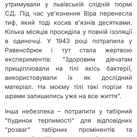
утримували у львівській слідчій тюрмі
СД. Під час ув'язнення Віра перенесла
тиф, який тоді косив в'язнів десятками.
Кілька місяців просиділа у повній ізоляції
в одиночці. У 1943 році потрапила у
Равенсбрюк і тут стала жертвою
експериментів: "Здоровим дівчатам
прищіплювали на тілі якісь бактерії,
використовували їх як дослідний
матеріал. На моєму тілі такі порізи та
шрами залишились уже на все життя".
Інша небезпека – потрапити у табірний
"будинок терпимості" для відповідних
"розваг" табірних промінентів та