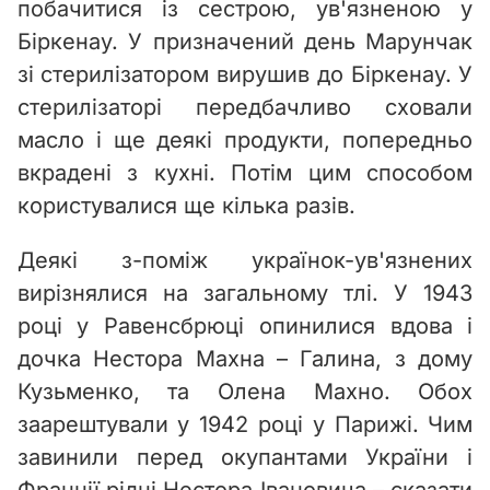
побачитися із сестрою, ув'язненою у
Біркенау. У призначений день Марунчак
зі стерилізатором вирушив до Біркенау. У
стерилізаторі передбачливо сховали
масло і ще деякі продукти, попередньо
вкрадені з кухні. Потім цим способом
користувалися ще кілька разів.
Деякі з-поміж українок-ув'язнених
вирізнялися на загальному тлі. У 1943
році у Равенсбрюці опинилися вдова і
дочка Нестора Махна – Галина, з дому
Кузьменко, та Олена Махно. Обох
заарештували у 1942 році у Парижі. Чим
завинили перед окупантами України і
Франції рідні Нестора Івановича – сказати