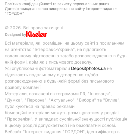
Політика конфіденційності та захисту персональних даних
Договір приєднання про використання сайту інтернет-видання
"ГОРДОН"
© 2026. Всі права захищені
Designed by
Всі матеріали, які розміщені на цьому сайті з посиланням
на агентство "Інтерфакс-Україна", не підлягають
подальшому відтворенню та/або розповсюдженню в будь-
якій формі, крім як з письмового дозволу.
Усі опубліковані фотоматеріали
Depositphotos.ua
не
підлягають подальшому відтворенню та/або
розповсюдженню в будь-якій формі без письмового
дозволу компанії.
Матеріали, позначені піктограмами PR, "Інновація",
"Думка", "Персона", "Актуально", "Вибори" та "Вплив",
публікуються на правах реклами.
Комерційні матеріали можуть розміщуватися у розділі
"Пресрелізи". У випадках суспільної значущості публікація
в цьому розділі допускається і на безоплатній основі.
Вебсайт "Інтернет-видання "ГОРДОН", ідентифікатор в