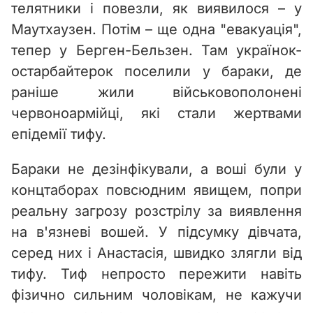
телятники і повезли, як виявилося – у
Маутхаузен. Потім – ще одна "евакуація",
тепер у Берген-Бельзен. Там українок-
остарбайтерок поселили у бараки, де
раніше жили військовополонені
червоноармійці, які стали жертвами
епідемії тифу.
Бараки не дезінфікували, а воші були у
концтаборах повсюдним явищем, попри
реальну загрозу розстрілу за виявлення
на в'язневі вошей. У підсумку дівчата,
серед них і Анастасія, швидко злягли від
тифу. Тиф непросто пережити навіть
фізично сильним чоловікам, не кажучи