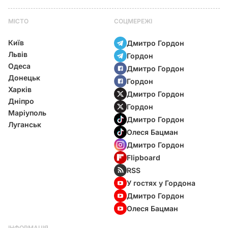
МІСТО
СОЦМЕРЕЖІ
Київ
Дмитро Гордон
Львів
Гордон
Одеса
Дмитро Гордон
Донецьк
Гордон
Харків
Дмитро Гордон
Дніпро
Гордон
Маріуполь
Дмитро Гордон
Луганськ
Олеся Бацман
Дмитро Гордон
Flipboard
RSS
У гостях у Гордона
Дмитро Гордон
Олеся Бацман
ІНФОРМАЦІЯ