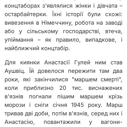
концтаборах з'являлися жінки і дівчата –
остарбайтерки. Їхні історії були схожі:
вивезення в Німеччину, робота на заводі
або у сільському господарстві, втеча,
упіймання – як правило, випадкове, і
найближчий концтабір.
Для киянки Анастасії Гулей ним став
Аушвіц. Їй довелося пережити там два
роки, які закінчилися "маршем смерті",
коли приблизно 20 тис. виснажених
в'язнів погнали пішим маршем крізь
морози і сніги січня 1945 року. Марш
тривав дві доби, потім в'язнів, серед них і
Анастасію, повантажили у вагони-