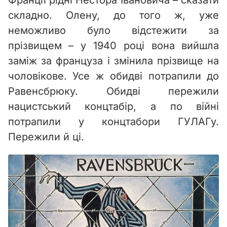
складно. Олену, до того ж, уже
неможливо було відстежити за
прізвищем – у 1940 році вона вийшла
заміж за француза і змінила прізвище на
чоловікове. Усе ж обидві потрапили до
Равенсбрюку. Обидві пережили
нацистський концтабір, а по війні
потрапили у концтабори ГУЛАГу.
Пережили й ці.