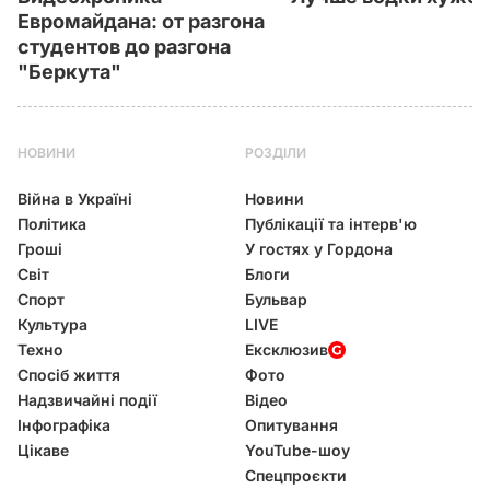
Евромайдана: от разгона
студентов до разгона
"Беркута"
НОВИНИ
РОЗДІЛИ
Війна в Україні
Новини
Політика
Публікації та інтерв'ю
Гроші
У гостях у Гордона
Світ
Блоги
Спорт
Бульвар
Культура
LIVE
Техно
Ексклюзив
Спосіб життя
Фото
Надзвичайні події
Відео
Інфографіка
Опитування
Цікаве
YouTube-шоу
Спецпроєкти