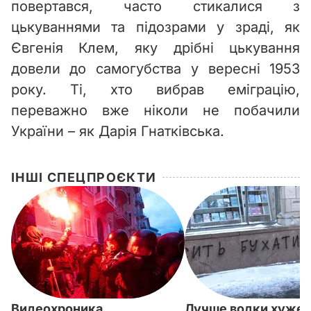
повертався, часто стикалися з
цькуваннями та підозрами у зраді, як
Євгенія Клем, яку дрібні цькування
довели до самогубства у вересні 1953
року. Ті, хто вибрав еміграцію,
переважно вже ніколи не побачили
України – як Дарія Гнатківська.
ІНШІ СПЕЦПРОЄКТИ
Видеохроника
Лучше водки хуже 