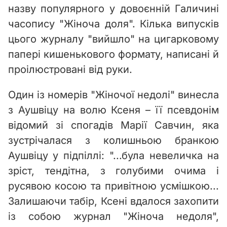
назву популярного у довоєнній Галичині
часопису "Жіноча доля". Кілька випусків
цього журналу "вийшло" на цигарковому
папері кишенькового формату, написані й
проілюстровані від руки.
Один із номерів "Жіночої недолі" винесла
з Аушвіцу на волю Ксеня – її псевдонім
відомий зі спогадів Марії Савчин, яка
зустрічалася з колишньою бранкою
Аушвіцу у підпіллі: "...була невеличка на
зріст, тендітна, з голубими очима і
русявою косою та привітною усмішкою...
Залишаючи табір, Ксені вдалося захопити
із собою журнал "Жіноча недоля",