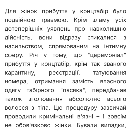
Для жінок прибуття у концтабір було
подвійною травмою. Крім зламу усіх
дотеперішніх уявлень про навколишню
дійсність, вони відразу стикалися з
насильством, спрямованим на інтимну
сферу. Річ у тому, що "церемоніал"
прибуття у концтабір, крім так званого
карантину, реєстрації, татуювання
номера, отримання замість власного
одягу табірного "пасяка", передбачав
також зголювання абсолютно всього
волосся з тіла. Цю процедуру зазвичай
проводили кримінальні в'язні – і зовсім
не обов'язково жінки. Бували випадки,