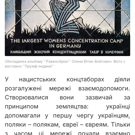
У нацистських концтаборах діяли
розгалужені мережі взаємодопомоги.
Створювалися вони зазвичай за
принципом земляцтва: українці
допомагали у першу чергу українцям,
поляки – полякам, євреї – євреям. Тільки
з часом ці мережі почали взаємно