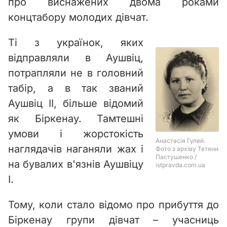
про виснажених двома роками
концтабору молодих дівчат.
Ті з українок, яких
відправляли в Аушвіц,
потрапляли не в головний
табір, а в так званий
Аушвіц ІІ, більше відомий
як Біркенау. Тамтешні
умови і жорстокість
наглядачів наганяли жах і
на бувалих в'язнів Аушвіцу
І.
Тому, коли стало відомо про прибуття до
Біркенау групи дівчат – учасниць