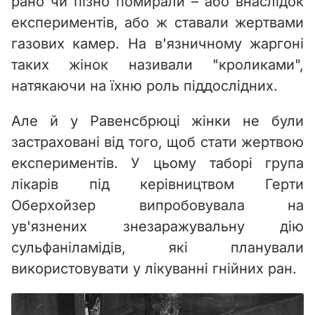
рано чи пізно помирали – або внаслідок
експериментів, або ж ставали жертвами
газових камер. На в'язничному жаргоні
таких жінок називали "кроликами",
натякаючи на їхню роль піддослідних.
Але й у Равенсбрюці жінки не були
застраховані від того, щоб стати жертвою
експериментів. У цьому таборі група
лікарів під керівництвом Герти
Оберхойзер випробовувала на
ув'язнених знезаражувальну дію
сульфаніламідів, які планували
використовувати у лікуванні гнійних ран.