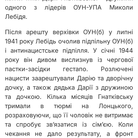
одного з лідерів ОУН-УПА Миколи
Лебідя.
Після арешту верхівки ОУН(б) у липні
1941 року Лебідь очолив підпільну ОУН(б)
і антинацистське підпілля. У січні 1944
року він дивом вислизнув із чергової
пастки-засідки гестапо. Розлючені
нацисти заарештували Дарію та дворічну
дочку, а також дядька Дарії з дружиною
та дочкою. Кілька місяців Гнатківську
тримали в тюрмі на Лонцького,
розраховуючи, що її чоловік не витримає
та спробує зв’язатися із сім’єю. Коли
чекання не дало результату, а фронт