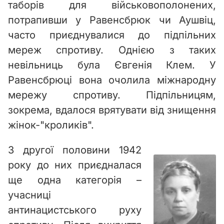
таборів для військовополонених,
потрапивши у Равенсбрюк чи Аушвіц,
часто приєднувалися до підпільних
мереж спротиву. Однією з таких
невільниць була Євгенія Клем. У
Равенсбрюці вона очолила міжнародну
мережу спротиву. Підпільницям,
зокрема, вдалося врятувати від знищення
жінок-"кроликів".
З другої половини 1942
року до них приєдналася
ще одна категорія –
учасниці
антинацистського руху