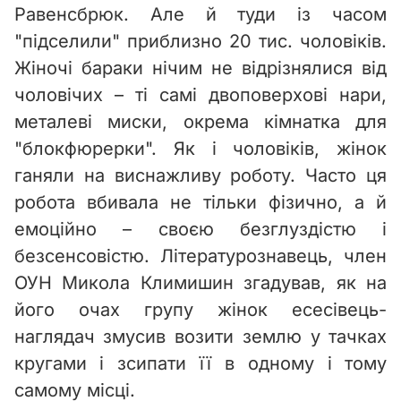
Равенсбрюк. Але й туди із часом
"підселили" приблизно 20 тис. чоловіків.
Жіночі бараки нічим не відрізнялися від
чоловічих – ті самі двоповерхові нари,
металеві миски, окрема кімнатка для
"блокфюрерки". Як і чоловіків, жінок
ганяли на виснажливу роботу. Часто ця
робота вбивала не тільки фізично, а й
емоційно – своєю безглуздістю і
безсенсовістю. Літературознавець, член
ОУН Микола Климишин згадував, як на
його очах групу жінок есесівець-
наглядач змусив возити землю у тачках
кругами і зсипати її в одному і тому
самому місці.