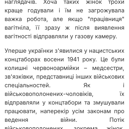
наглядачів. Хоча таких жінок трохи
краще годували і їм не загрожувала
важка робота, але якщо "працівниця"
вагітніла, її зразу ж після виявлення
вагітності відправляли у газову камеру.
Уперше українки з'явилися у нацистських
концтаборах восени 1941 року. Це були
колишні червоноармійки – медсестри,
зв'язківки, представниці інших військових
спеціальностей. Як і
військовополонених-чоловіків, їх
відправляли у концтабори та змушували
працювати, наперекір усім законам про
ведення війни. Потік
військовополонених, зокрема жінок,