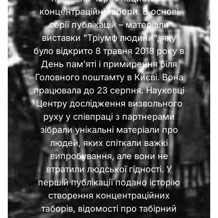
концентраційні табори. В основі
серії публікацій – матеріали
виставки "Тріумф людини", яку
було відкрито 8 травня 2018 року в
День пам'яті і примирення біля
Головного поштамту в Києві. Вона
працювала до 23 серпня. Науковці
Центру дослідження визвольного
руху у співпраці з партнерами
зібрали унікальні матеріали про
людей, яких спіткали важкі
випробування, але вони не
втратили людської гідності. У
першій публікації подано
історію
створення концентраційних
таборів
, відомості про табірний