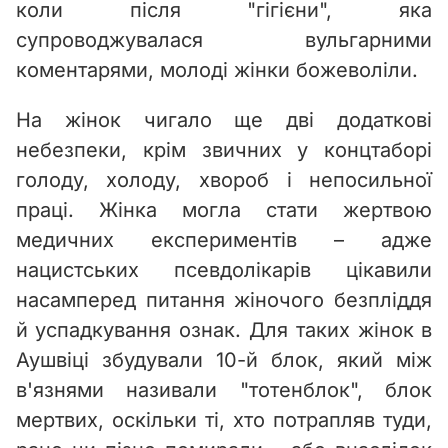
коли після "гігієни", яка
супроводжувалася вульгарними
коментарями, молоді жінки божеволіли.
На жінок чигало ще дві додаткові
небезпеки, крім звичних у концтаборі
голоду, холоду, хвороб і непосильної
праці. Жінка могла стати жертвою
медичних експериментів – адже
нацистських псевдолікарів цікавили
насамперед питання жіночого безпліддя
й успадкування ознак. Для таких жінок в
Аушвіці збудували 10-й блок, який між
в'язнями називали "тотенблок", блок
мертвих, оскільки ті, хто потрапляв туди,