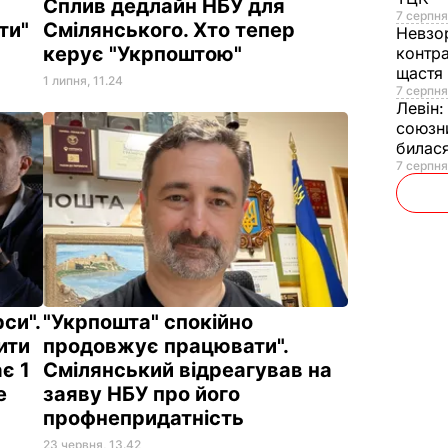
Сплив дедлайн НБУ для
7 серпня
ти"
Смілянського. Хто тепер
Невзо
керує "Укрпоштою"
контра
щастя
1 липня, 11.24
7 серпня
Левін
союзни
билас
7 серпня
си".
"Укрпошта" спокійно
ити
продовжує працювати".
є 1
Смілянський відреагував на
не
заяву НБУ про його
профнепридатність
23 червня, 13.42