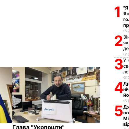
1
"Я
Як
го
пр
2
Зі
як
д
3
У 
св
л
4
Др
ні
йо
5
Дж
по
Мі
ві
Глава "Укрпошти"