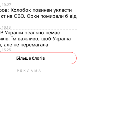
, 19.27
ров:
Колобок повинен укласти
кт на СВО. Орки помирали б від
, 16.13
:
В України реально немає
ків. Їм важливо, щоб Україна
я, але не перемагала
, 15.25
Більше блогів
РЕКЛАМА