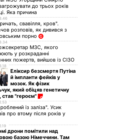
загрожувати до трьох років
ці. Яка причина
3.46
ричать, свавілля, кров".
ов розповів, як дивився з
овським порно
3.34
ржсекретар МЗС, якого
рюють у розкраданні
онних пожертв, вийшов із СІЗО
3.18
Еліксир безсмертя Путіна
й імпланти фейків у
мозок. Як фізик
чук, який обіцяв генетичну
 став "героєм"
2.53
зроблений із заліза". Усик
ів про втому після років у
2.19
омі дрони помітили над
ковою базою Німеччини. Там