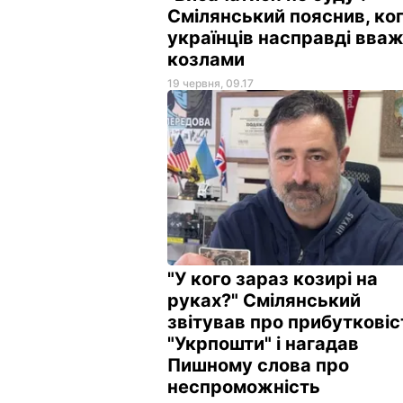
Смілянський пояснив, ког
українців насправді вва
козлами
19 червня, 09.17
"У кого зараз козирі на
руках?" Смілянський
звітував про прибутковіс
"Укрпошти" і нагадав
Пишному слова про
неспроможність