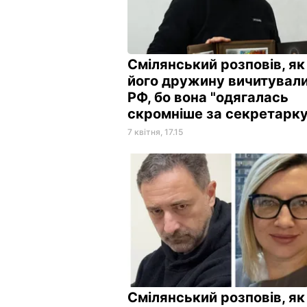
Смілянський розповів, як
його дружину вичитували
РФ, бо вона "одягалась
скромніше за секретарк
7 квітня, 17.15
Смілянський розповів, як