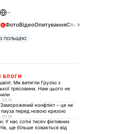
в
Фото
Відео
Опитування
Спецпроєкти
Війна в Укра
 З ПОЛЬЩЕЮ
І БЛОГИ
швілі:
Ми витягли Грузію з
ької трясовини. Нам цього не
чили
, 02.00
:
Заморожений конфлікт – це не
а пауза перед новою кризою
, 00.56
ін:
У нас сотні тисяч фіктивних
тів, ще більше ховається від