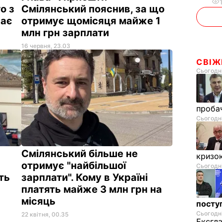
о з
Смілянський пояснив, за що
жає
отримує щомісяця майже 1
млн грн зарплати
16 червня, 23.03
СВІЖ
Сьогодні
проба
Сьогодні
Смілянський більше не
криз
отримує "найбільшої
Сьогодні
ть
зарплати". Кому в Україні
платять майже 3 млн грн на
місяць
поступ
Сьогодні
22 квітня, 00.35
Ексгл