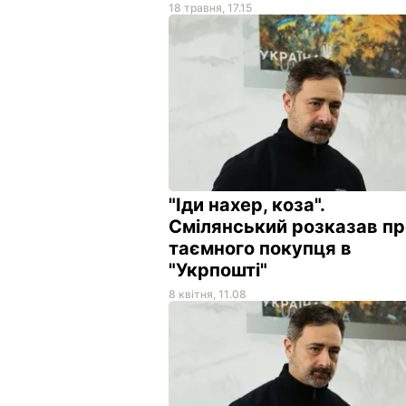
18 травня, 17.15
"Іди нахер, коза".
Смілянський розказав пр
таємного покупця в
"Укрпошті"
8 квітня, 11.08