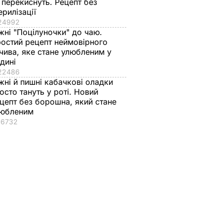
 перекиснуть. Рецепт без
ерилізації
24992
жні "Поцілуночки" до чаю.
остий рецепт неймовірного
чива, яке стане улюбленим у
дині
22486
жні й пишні кабачкові оладки
осто тануть у роті. Новий
цепт без борошна, який стане
любленим
16732