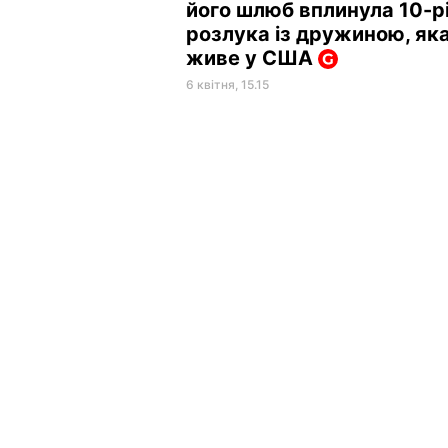
його шлюб вплинула 10-р
розлука із дружиною, як
живе у США
6 квітня, 15.15