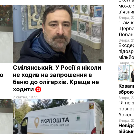
може 
в'язни
Вчора, 2
"Там к
Щербач
Лобан
Вчора, 2
Ексде
підоз
мільй
Вчора, 2
Смілянський: У Росії я ніколи
о
не ходив на запрошення в
баню до олігархів. Краще не
Коваль
ходити
зброю,
7 квітня, 19.55
Вчора, 2
"Я не 
розпов
боксі
Вчора, 2
Невід
війсь