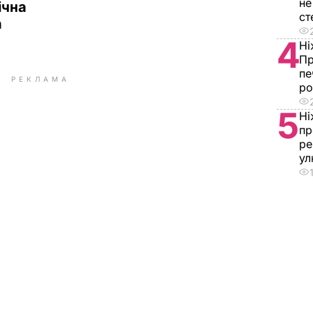
не
ічна
ст
а
4
Ні
Пр
пе
РЕКЛАМА
ро
5
Ні
пр
ре
у