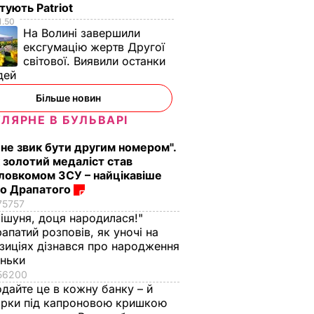
тують Patriot
1.50
На Волині завершили
ексгумацію жертв Другої
світової. Виявили останки
дей
Більше новин
ЛЯРНЕ В БУЛЬВАРІ
 не звик бути другим номером".
 золотий медаліст став
ловкомом ЗСУ – найцікавіше
о Драпатого
75757
ішуня, доця народилася!"
апатий розповів, як уночі на
зиціях дізнався про народження
оньки
56200
дайте це в кожну банку – й
ірки під капроновою кришкою