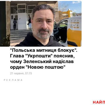
"Польська митниця блокує".
Глава "Укрпошти" пояснив,
чому Зеленський надіслав
орден "Новою поштою"
21 червня, 01.15
РЕКЛАМА
НАЙ