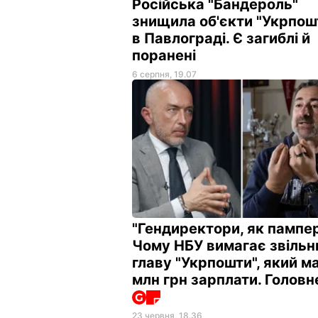
Російська "Бандероль"
знищила об'єкти "Укрпош
в Павлограді. Є загиблі й
поранені
6 серпня, 19.07
"Гендиректори, як пампер
Чому НБУ вимагає звільн
главу "Укрпошти", який ма
млн грн зарплати. Голов
23 червня, 18.36