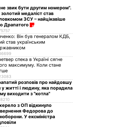
 не звик бути другим номером".
 золотий медаліст став
ловкомом ЗСУ – найцікавіше
о Драпатого
75757
нченко:
Він був генералом КДБ,
ий став українським
ержавником
36699
четвер спека в Україні сягне
ого максимуму. Коли стане
егше
23083
апатий розповів про найдовшу
ч у житті і людину, яка порадила
му виходити з "котла"
18210
ерело з ОП відкинуло
вернення Федорова до
ноборони. У ексміністра
дповіли