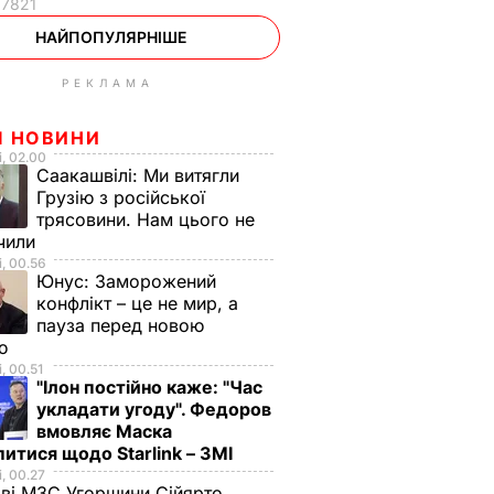
17821
НАЙПОПУЛЯРНІШЕ
РЕКЛАМА
І НОВИНИ
, 02.00
Саакашвілі:
Ми витягли
Грузію з російської
трясовини. Нам цього не
чили
, 00.56
Юнус:
Заморожений
конфлікт – це не мир, а
пауза перед новою
ою
, 00.51
"Ілон постійно каже: "Час
укладати угоду". Федоров
вмовляє Маска
итися щодо Starlink – ЗМІ
, 00.27
аві МЗС Угорщини Сійярто