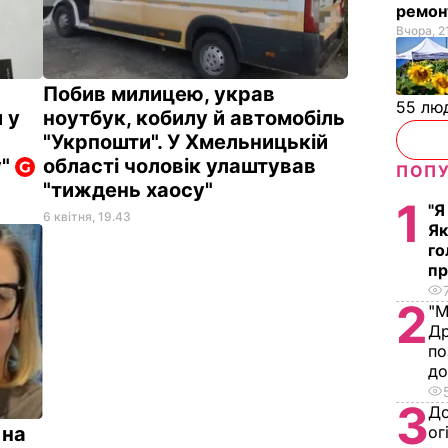
ремон
Вчора, 2
Побив милицею, украв
55 лю
 у
ноутбук, кобилу й автомобіль
"Укрпошти". У Хмельницькій
у"
області чоловік улаштував
ПОПУ
"тиждень хаосу"
1
"Я
6 квітня, 19.43
Як
го
пр
2
"М
Др
по
д
3
До
 на
ог