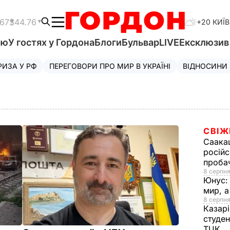
.67
$44.76
+20 КИЇВ
'ю
У гостях у Гордона
Блоги
Бульвар
LIVE
Ексклюзи
РИЗА У РФ
ПЕРЕГОВОРИ ПРО МИР В УКРАЇНІ
ВІДНОСИНИ
СВІЖ
Саака
російс
проба
8 серпня
Юнус
мир, 
8 серпня
Казар
студен
ТЦК