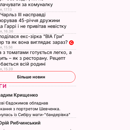
лачувати за комуналку
я, 17.13
Чарльз III насправді
норував 45-річчя дружини
а Гаррі і не привітав невістку
я, 16.36
поділася екс-зірка "ВІА Гри"
р та як вона виглядає зараз?
я, 15.56
а з томатами готується легко, а
ить – як з ресторану. Рецепт
бається всій родині
я, 15.39
Більше новин
ГИ
Вадим Крищенко
кві Євдокимов обладнав
кання з портретом Шевченка.
улась із Сибіру мати-"бандерівка"
рій Рибчинський