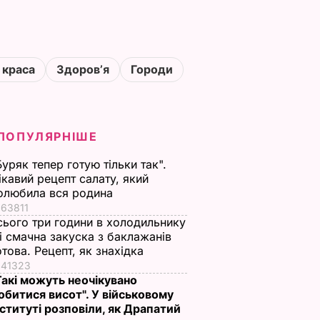
 краса
Здоровʼя
Городи
ПОПУЛЯРНІШЕ
Буряк тепер готую тільки так".
ікавий рецепт салату, який
олюбила вся родина
63811
сього три години в холодильнику
 і смачна закуска з баклажанів
отова. Рецепт, як знахідка
41323
Такі можуть неочікувано
обитися висот". У військовому
нституті розповіли, як Драпатий