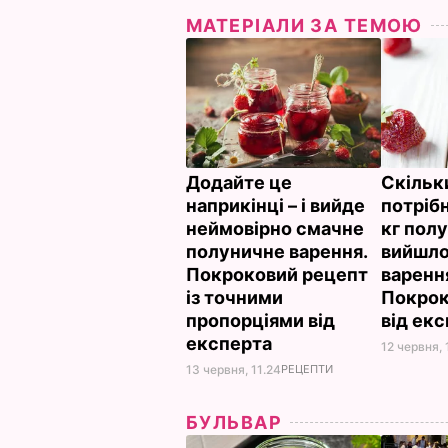
МАТЕРІАЛИ ЗА ТЕМОЮ
Додайте це
Скільк
наприкінці – і вийде
потрібн
неймовірно смачне
кг пол
полуничне варення.
вийшло
Покроковий рецепт
варення
із точними
Покрок
пропорціями від
від ек
експерта
12 червня, 
13 червня, 11.24
РЕЦЕПТИ
БУЛЬВАР