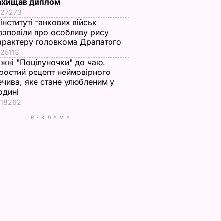
ахищав диплом
27273
 інституті танкових військ
озповіли про особливу рису
арактеру головкома Драпатого
25113
іжні "Поцілуночки" до чаю.
ростий рецепт неймовірного
ечива, яке стане улюбленим у
одині
18262
РЕКЛАМА