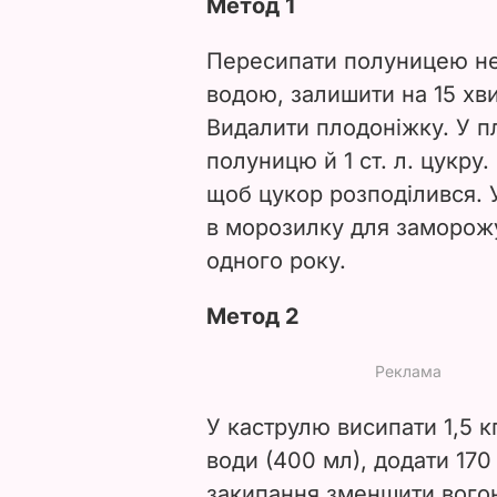
Метод 1
Пересипати полуницею не
водою, залишити на 15 хв
Видалити плодоніжку. У п
полуницю й 1 ст. л. цукру
щоб цукор розподілився. 
в морозилку для заморожу
одного року.
Метод 2
У каструлю висипати 1,5 к
води (400 мл), додати 170 
закипання зменшити вогон