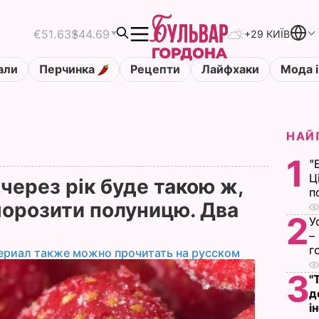
€51.63
$44.69
+29 КИЇВ
али
Перчинка
Рецепти
Лайфхаки
Мода і
НАЙ
1
"
Ц
 через рік буде такою ж,
п
заморозити полуницю. Два
2
У
–
г
ериал также можно прочитать на русском
3
"
д
і