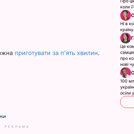
Про ці
коли ї
О
Ні в к
країну
Г
Це ком
можна
приготувати за п'ять хвилин
.
самце
про ко
нові ч
О
100 мл
україн
осіли
иця
РЕКЛАМА