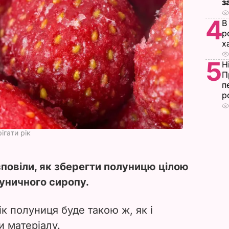
з
4
В
р
х
5
Н
П
п
р
гати рік
повіли, як зберегти полуницю цілою
луничного сиропу.
ік полуниця буде такою ж, як і
и матеріалу.