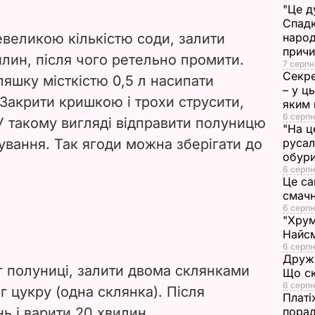
"Це д
i
Спадк
великою кількістю соди, залити
народ
d
прич
илин, після чого ретельно промити.
7 серпн
Секре
e
ляшку місткістю 0,5 л насипати
– у ц
. Закрити кришкою і трохи струсити,
яким 
o
6 серпн
У такому вигляді відправити полуницю
"На ц
вання. Так ягоди можна зберігати до
русал
обури
6 серпн
Це са
смач
6 серпн
"Хрум
Найсм
6 серпн
Дружи
г полуниці, залити двома склянками
Що ск
6 серпн
г цукру (одна склянка). Після
Платі
ь і варити 20 хвилин.
порад