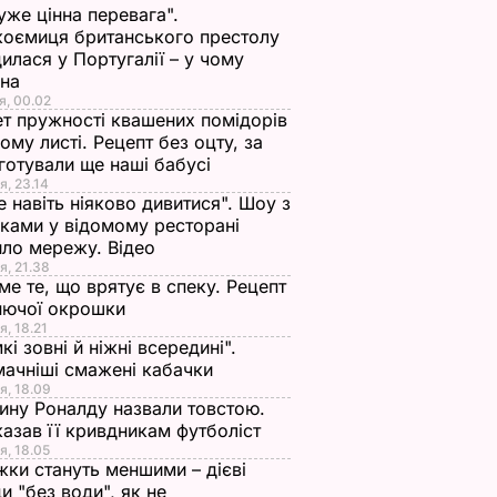
уже цінна перевага".
оємиця британського престолу
илася у Португалії – у чому
ина
я, 00.02
т пружності квашених помідорів
ьому листі. Рецепт без оцту, за
готували ще наші бабусі
я, 23.14
е навіть ніяково дивитися". Шоу з
ками у відомому ресторані
ло мережу. Відео
я, 21.38
ме те, що врятує в спеку. Рецепт
нючої окрошки
я, 18.21
кі зовні й ніжні всередині".
ачніші смажені кабачки
я, 18.09
ну Роналду назвали товстою.
азав її кривдникам футболіст
я, 18.05
жки стануть меншими – дієві
и "без води", як не