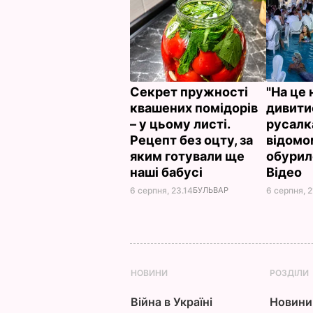
Секрет пружності
"На це 
квашених помідорів
дивити
– у цьому листі.
русалк
Рецепт без оцту, за
відомо
яким готували ще
обурил
наші бабусі
Відео
6 серпня, 23.14
БУЛЬВАР
6 серпня, 2
НОВИНИ
РОЗДІЛИ
Війна в Україні
Новини