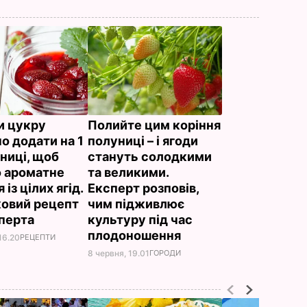
и цукру
Полийте цим коріння
о додати на 1
полуниці – і ягоди
униці, щоб
стануть солодкими
 ароматне
та великими.
 із цілих ягід.
Експерт розповів,
овий рецепт
чим підживлює
сперта
культуру під час
плодоношення
16.20
РЕЦЕПТИ
8 червня, 19.01
ГОРОДИ