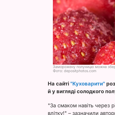
Заморожену полуницю можна збері
Фото: depositphotos.com
На сайті
"Куховарити"
роз
й у вигляді солодкого по
"За смаком навіть через р
влітку!"
– за
значили автор