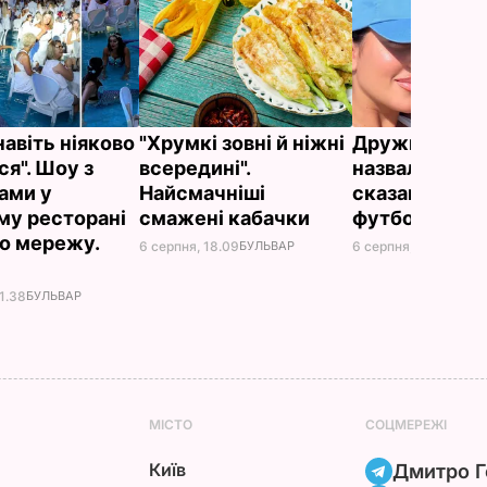
навіть ніяково
"Хрумкі зовні й ніжні
Дружину Рон
ся". Шоу з
всередині".
назвали товс
ами у
Найсмачніші
сказав її кр
му ресторані
смажені кабачки
футболіст
о мережу.
6 серпня, 18.09
БУЛЬВАР
6 серпня, 18.05
БУЛЬ
1.38
БУЛЬВАР
МІСТО
СОЦМЕРЕЖІ
Київ
Дмитро Г