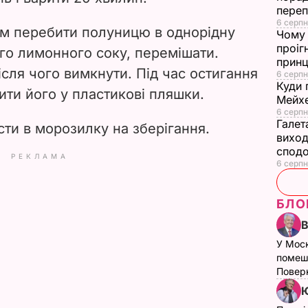
переп
6 серпн
м перебити полуницю в однорідну
Чому 
проіг
жого лимонного соку, перемішати.
принц
ісля чого вимкнути. Під час остигання
6 серпн
Куди 
ити його у пластикові пляшки.
Мейхе
6 серпн
Галет
ти в морозилку на зберігання.
виход
сподо
РЕКЛАМА
6 серпн
БЛО
У Мос
помеш
Поверн
Ю