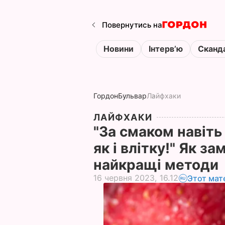
Повернутись на
Новини
Інтервʼю
Сканд
Гордон
Бульвар
Лайфхаки
ЛАЙФХАКИ
"За смаком навіть
як і влітку!" Як 
найкращі методи
16 червня 2023, 16.12
Этот мат