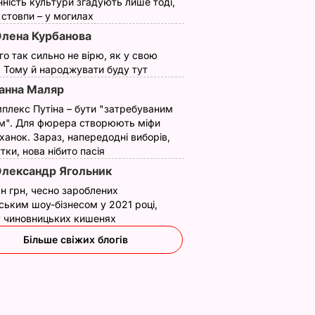
нність культури згадують лише тоді,
ї стовпи – у могилах
лена Курбанова
ого так сильно не вірю, як у свою
. Тому й народжувати буду тут
анна Маляр
плекс Путіна – бути "затребуваним
м". Для фюрера створюють міфи
ханок. Зараз, напередодні виборів,
утки, нова нібито пасія
лександр Ягольник
н грн, чесно зароблених
ським шоу-бізнесом у 2021 році,
 у чиновницьких кишенях
Більше свіжих блогів