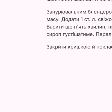
Занурювальним блендеро
масу. Додати 1 ст. л. сві
Варити ще п'ять хвилин, п
сироп густішатиме. Перел
Закрити кришкою й поклас