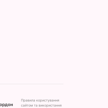
алду
Платіжки стануть
Чому Чарльз III
тою. Що
меншими – дієві
насправді
ивдникам
поради "без води", як
проігнорував 45-
не переплачувати за
річчя дружини
комуналку
принца Гаррі і не
ВАР
привітав невістку
6 серпня, 17.13
БУЛЬВАР
6 серпня, 16.36
БУЛЬВАР
Правила користування
ордон
сайтом та використання