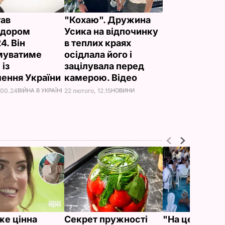
тав
"Кохаю". Дружина
адором
Усика на відпочинку
4. Він
в теплих краях
муватиме
осідлала його і
 із
зацілувала перед
лення України
камерою. Відео
 00.24
ВІЙНА В УКРАЇНІ
22 лютого, 12.15
НОВИНИ
же цінна
Секрет пружності
"На це навіть