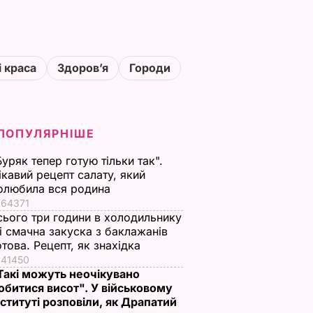
і краса
Здоровʼя
Городи
ПОПУЛЯРНІШЕ
Буряк тепер готую тільки так".
ікавий рецепт салату, який
олюбила вся родина
64371
сього три години в холодильнику
 і смачна закуска з баклажанів
отова. Рецепт, як знахідка
41450
Такі можуть неочікувано
обитися висот". У військовому
нституті розповіли, як Драпатий