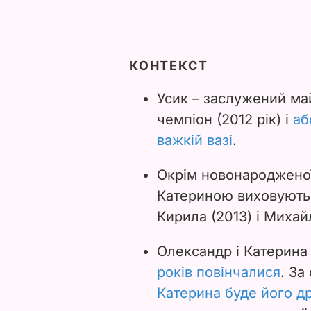
КОНТЕКСТ
Усик – заслужений ма
чемпіон (2012 рік) і
аб
важкій вазі
.
Окрім новонародженої
Катериною виховують д
Кирила (2013) і Михайл
Олександр і Катерина
років повінчалися
. За
Катерина буде його 