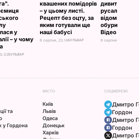
а".
квашених помідорів
дивитися". Ш
оємиця
– у цьому листі.
русалками у
ського
Рецепт без оцту, за
відомому рес
лу
яким готували ще
обурило мер
лася у
наші бабусі
Відео
лії – у чому
6 серпня, 23.14
БУЛЬВАР
6 серпня, 21.38
БУЛЬ
на
00.02
БУЛЬВАР
МІСТО
СОЦМЕРЕЖІ
Київ
Дмитро Г
ції та
Львів
Гордон
ю
Одеса
Дмитро Г
х у Гордона
Донецьк
Гордон
Харків
Дмитро Г