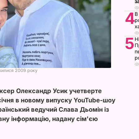
з
4
В
р
х
5
Н
П
п
р
жилися 2009 року
оксер Олександр Усик учетверте
 січня в новому випуску YouTube-шоу
аїнський ведучий Слава Дьомін із
ну інформацію, надану сім'єю