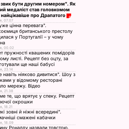
 звик бути другим номером". Як
ий медаліст став головкомом
 найцікавіше про Драпатого
я, 07.07
уже цінна перевага".
оємиця британського престолу
илася у Португалії – у чому
ина
я, 00.02
т пружності квашених помідорів
ьому листі. Рецепт без оцту, за
готували ще наші бабусі
я, 23.14
е навіть ніяково дивитися". Шоу з
ками у відомому ресторані
ло мережу. Відео
я, 21.38
ме те, що врятує у спеку. Рецепт
нючої окрошки
я, 18.21
кі зовні й ніжні всередині".
ачніші смажені кабачки
я, 18.09
ну Роналду назвали товстою.