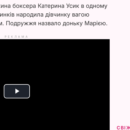
ина боксера Катерина Усик в одному
динків народила дівчинку вагою
см. Подружжя назвало доньку Марією.
РЕКЛАМА
P
l
a
СВІ