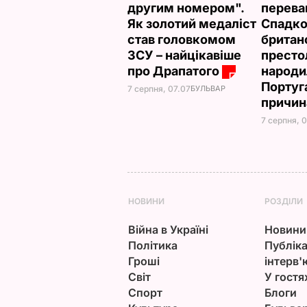
другим номером".
переваг
Як золотий медаліст
Спадк
став головкомом
британ
ЗСУ – найцікавіше
престо
про Драпатого
народи
Португа
7 серпня, 07.07
БУЛЬВАР
причи
7 серпня, 
НОВИНИ
РОЗДІЛИ
Війна в Україні
Новини
Політика
Публіка
Гроші
інтерв'
Світ
У гостя
Спорт
Блоги