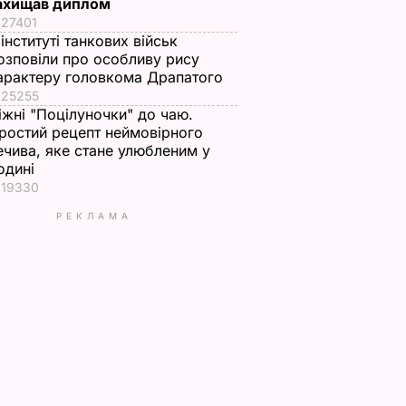
ахищав диплом
27401
 інституті танкових військ
озповіли про особливу рису
арактеру головкома Драпатого
25255
іжні "Поцілуночки" до чаю.
ростий рецепт неймовірного
ечива, яке стане улюбленим у
одині
19330
РЕКЛАМА