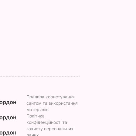
оу з
врятує у спеку.
всередині".
Рецепт смачнючої
Найсмачніші
торані
окрошки
смажені кабачки
ежу.
6 серпня, 18.21
БУЛЬВАР
6 серпня, 18.09
БУЛЬВАР
ВАР
Правила користування
ордон
сайтом та використання
матеріалів
Політика
ордон
конфіденційності та
захисту персональних
ордон
даних