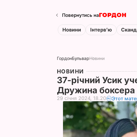
Повернутись на
Новини
Інтервʼю
Сканд
Гордон
Бульвар
Новини
НОВИНИ
37-річний Усик уч
Дружина боксера
29 січня 2024, 18.20
Этот мате