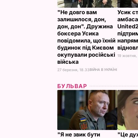
"Не довго вам
Усик с
залишилося, дон,
амбас
дон, дон". Дружина
United2
боксера Усика
підтри
повідомила, що їхній
напрям
будинок під Києвом
віднов
окупували російські
19 жовтня,
війська
27 березня, 18.33
ВІЙНА В УКРАЇНІ
БУЛЬВАР
"Я не звик бути
"Це ду