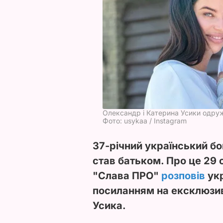
Олександр і Катерина Усики одру
Фото: usykaa / Instagram
37-річний український б
став батьком. Про це 29
"Слава ПРО"
розповів
укр
посиланням на ексклюзив
Усика.