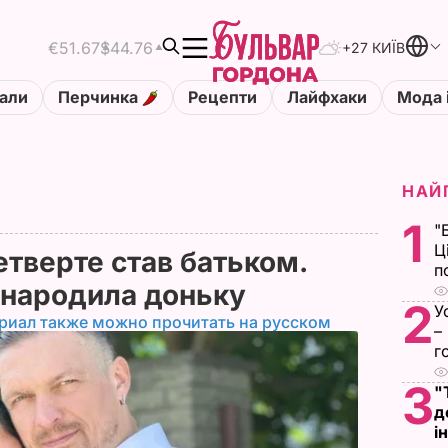
€51.67
$44.76
+27 КИЇВ
али
Перчинка
Рецепти
Лайфхаки
Мода 
НАЙ
1
"
Ц
етверте став батьком.
п
 народила доньку
2
У
риал также можно прочитать на русском
–
г
3
"
д
і