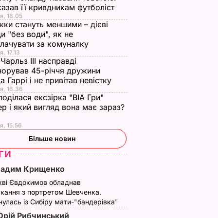
азав її кривдникам футболіст
я, 18.05
жки стануть меншими – дієві
и "без води", як не
лачувати за комуналку
я, 17.13
Чарльз III насправді
норував 45-річчя дружини
а Гаррі і не привітав невістку
я, 16.36
поділася ексзірка "ВІА Гри"
р і який вигляд вона має зараз?
я, 15.56
Більше новин
ГИ
Вадим Крищенко
кві Євдокимов обладнав
кання з портретом Шевченка.
улась із Сибіру мати-"бандерівка"
рій Рибчинський