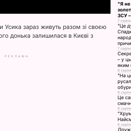
"Я не
y
золот
ЗСУ –
V
7 серпн
"Це д
и Усика зараз живуть разом зі своєю
i
Спадк
ого донька залишилася в Києві з
народ
прич
d
7 серпн
Секре
РЕКЛАМА
e
– у ц
яким 
o
6 серпн
"На ц
русал
обури
6 серпн
Це са
смач
6 серпн
"Хрум
Найсм
6 серпн
Дружи