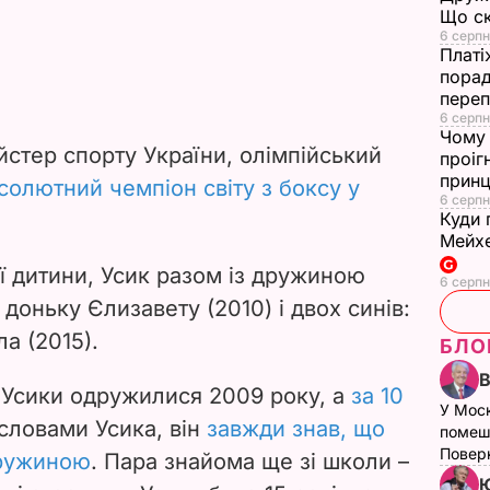
Що ск
6 серпн
Платі
порад
переп
6 серпн
Чому 
йстер спорту України, олімпійський
проіг
принц
солютний чемпіон світу з боксу у
6 серпн
Куди 
Мейхе
 дитини, Усик разом із дружиною
6 серпн
оньку Єлизавету (2010) і двох синів:
а (2015).
БЛО
 Усики одружилися 2009 року, а
за 10
У Мос
 словами Усика, він
завжди знав, що
помеш
Поверн
дружиною
. Пара знайома ще зі школи –
Ю