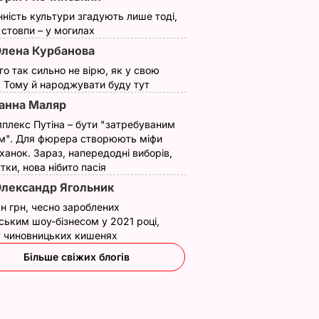
нність культури згадують лише тоді,
ї стовпи – у могилах
лена Курбанова
ого так сильно не вірю, як у свою
. Тому й народжувати буду тут
анна Маляр
плекс Путіна – бути "затребуваним
м". Для фюрера створюють міфи
ханок. Зараз, напередодні виборів,
утки, нова нібито пасія
лександр Ягольник
н грн, чесно зароблених
ським шоу-бізнесом у 2021 році,
 у чиновницьких кишенях
Більше свіжих блогів