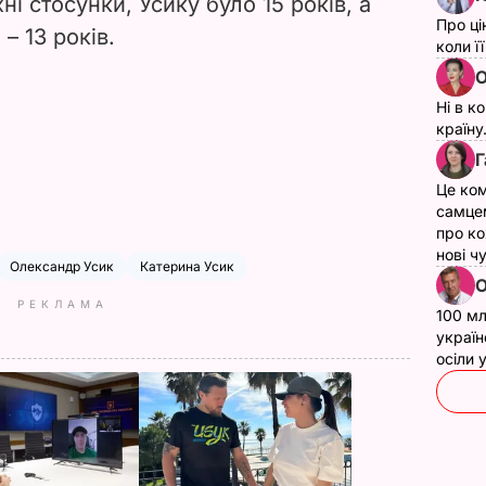
і стосунки, Усику було 15 років, а
Про ці
– 13 років.
коли ї
О
Ні в к
країну
Г
Це ком
самце
про ко
нові ч
Олександр Усик
Катерина Усик
О
РЕКЛАМА
100 мл
україн
осіли