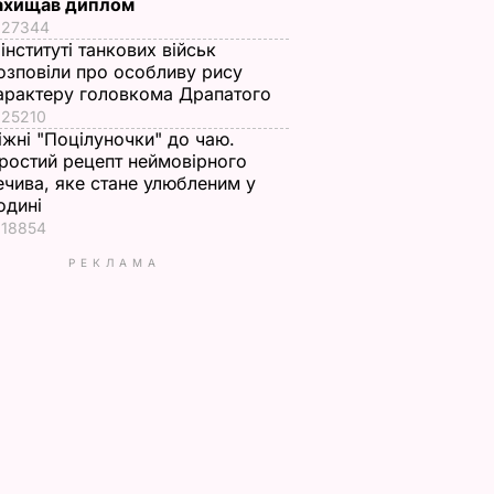
ахищав диплом
27344
 інституті танкових військ
озповіли про особливу рису
арактеру головкома Драпатого
25210
іжні "Поцілуночки" до чаю.
ростий рецепт неймовірного
ечива, яке стане улюбленим у
одині
18854
РЕКЛАМА