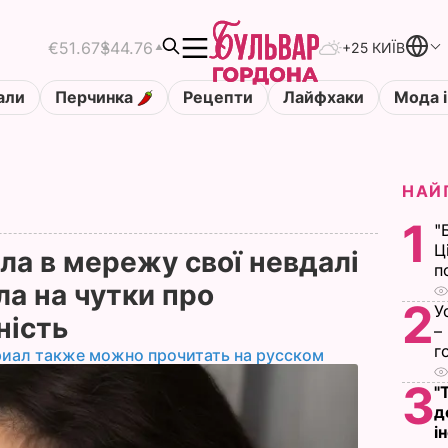
€51.67
$44.76
+25 КИЇВ
али
Перчинка
Рецепти
Лайфхаки
Мода і
НАЙ
1
"
Ц
ла в мережу свої невдалі
п
ла на чутки про
2
У
тність
–
г
риал также можно прочитать на русском
3
"
д
і