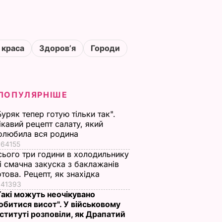
 краса
Здоровʼя
Городи
ПОПУЛЯРНІШЕ
Буряк тепер готую тільки так".
ікавий рецепт салату, який
олюбила вся родина
64155
сього три години в холодильнику
 і смачна закуска з баклажанів
отова. Рецепт, як знахідка
41393
Такі можуть неочікувано
обитися висот". У військовому
нституті розповіли, як Драпатий