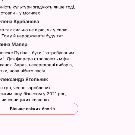
нність культури згадують лише тоді,
ї стовпи – у могилах
лена Курбанова
ого так сильно не вірю, як у свою
. Тому й народжувати буду тут
анна Маляр
плекс Путіна – бути "затребуваним
м". Для фюрера створюють міфи
ханок. Зараз, напередодні виборів,
утки, нова нібито пасія
лександр Ягольник
н грн, чесно зароблених
ським шоу-бізнесом у 2021 році,
 у чиновницьких кишенях
Більше свіжих блогів