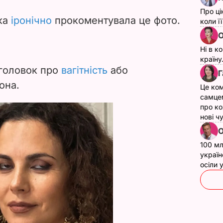
Про ці
чка
іронічно
прокоментувала це фото.
коли ї
О
Ні в к
країну
аголовок про
вагітність
або
Г
вона.
Це ком
самце
про ко
нові ч
О
100 мл
україн
осіли