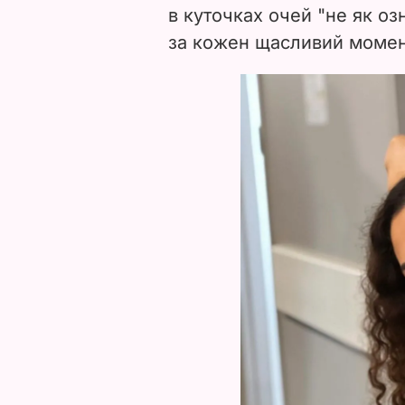
в куточках очей "не як озн
за кожен щасливий момен