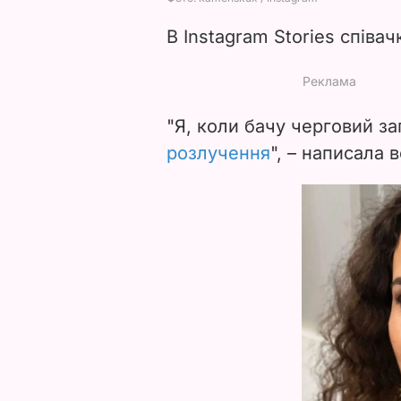
В Instagram Stories співа
"Я, коли бачу черговий з
розлучення
", – написала 