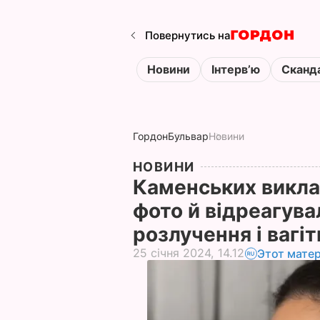
Повернутись на
Новини
Інтервʼю
Сканд
Гордон
Бульвар
Новини
НОВИНИ
Каменських викла
фото й відреагува
розлучення і вагі
25 січня 2024, 14.12
Этот мате