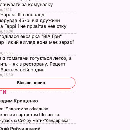
лачувати за комуналку
я, 17.13
Чарльз III насправді
норував 45-річчя дружини
а Гаррі і не привітав невістку
я, 16.36
поділася ексзірка "ВІА Гри"
р і який вигляд вона має зараз?
я, 15.56
а з томатами готується легко, а
ить – як з ресторану. Рецепт
бається всій родині
я, 15.39
Більше новин
ГИ
Вадим Крищенко
кві Євдокимов обладнав
кання з портретом Шевченка.
улась із Сибіру мати-"бандерівка"
рій Рибчинський