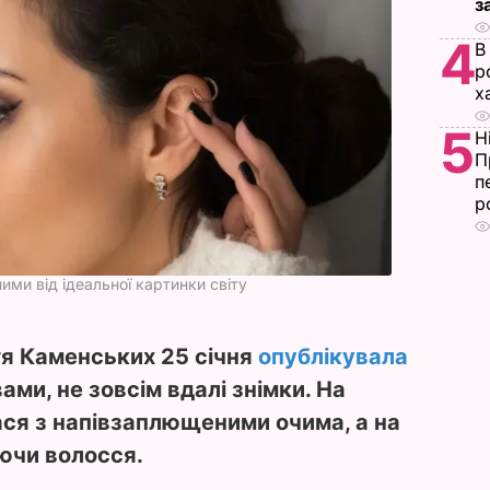
з
4
В
р
х
5
Н
П
п
р
ми від ідеальної картинки світу
тя Каменських 25 січня
опублікувала
овами, не зовсім вдалі знімки. На
ася з напівзаплющеними очима, а на
ючи волосся.