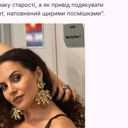
аку старості, а як привід подякувати
т, наповнений щирими посмішками".