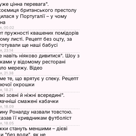
уже цінна перевага".
оємиця британського престолу
илася у Португалії – у чому
ина
я, 00.02
т пружності квашених помідорів
ьому листі. Рецепт без оцту, за
готували ще наші бабусі
я, 23.14
е навіть ніяково дивитися". Шоу з
ками у відомому ресторані
ло мережу. Відео
я, 21.38
ме те, що врятує у спеку. Рецепт
нючої окрошки
я, 18.21
кі зовні й ніжні всередині".
ачніші смажені кабачки
я, 18.09
ну Роналду назвали товстою.
азав її кривдникам футболіст
я, 18.05
жки стануть меншими – дієві
и "без води", як не