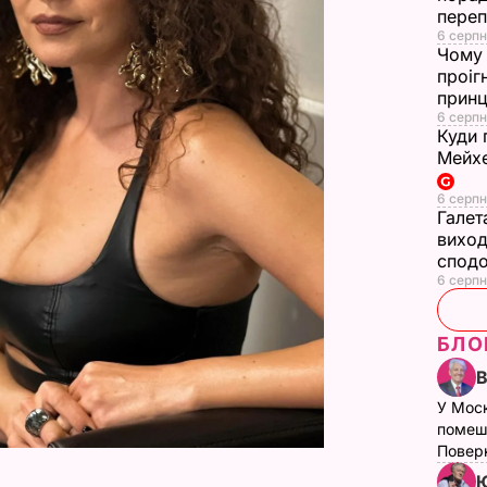
переп
6 серпн
Чому 
проіг
принц
6 серпн
Куди 
Мейхе
6 серпн
Галет
виход
сподо
6 серпн
БЛО
У Мос
помеш
Поверн
Ю