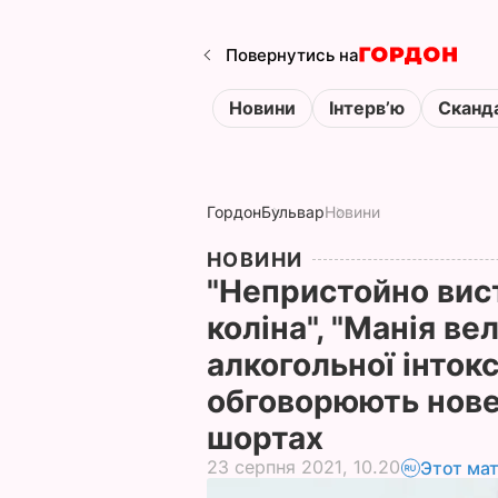
Повернутись на
Новини
Інтервʼю
Сканд
Гордон
Бульвар
Новини
НОВИНИ
"Непристойно вис
коліна", "Манія ве
алкогольної інтокс
обговорюють нове
шортах
23 серпня 2021, 10.20
Этот ма