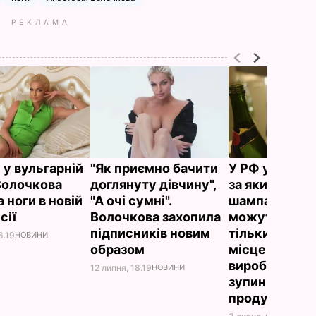
РЕКЛАМА
і у вульгарній
"Як приємно бачити
У РФ ухвалил
 Волочкова
доглянуту дівчину",
за яким
 ноги в новій
"А очі сумні".
шампанськи
сії
Волочкова захопила
можуть нази
підписників новим
тільки вина
6.19
НОВИНИ
образом
місцевого
виробництва.
12 липня, 18.19
НОВИНИ
зупинила пос
продукції