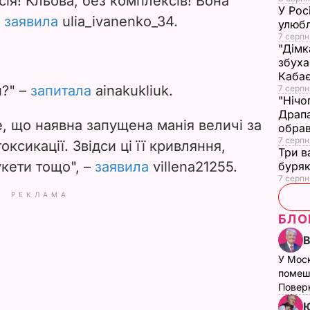
ія! Кльова, без комплексів! Вона
У Рос
–
заявила
ulia_ivanenko_34.
улюбл
7 серпн
"Дімк
збуха
Каба
и?" –
запитала
ainakukliuk.
7 серпн
"Нічо
Драпа
е, що наявна запущена манія величі за
обрав
7 серпн
оксикації. Звідси ці її кривляння,
Три в
укети тощо", –
заявила
villena21255.
буряк
7 серпн
РЕКЛАМА
БЛО
У Мос
помеш
Поверн
Ю