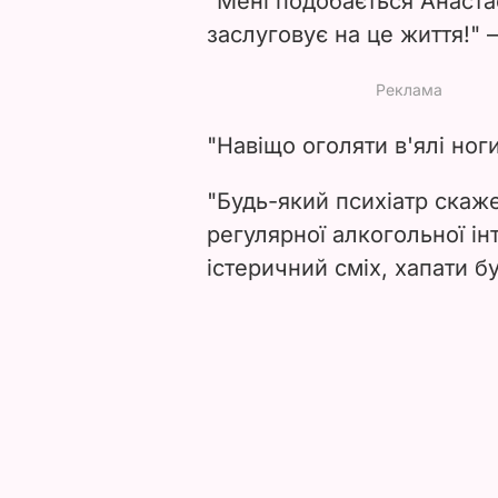
"Мені подобається Анастас
заслуговує на це життя!" 
"Навіщо оголяти в'ялі ног
"Будь-який психіатр скаж
регулярної алкогольної інт
істеричний сміх, хапати б