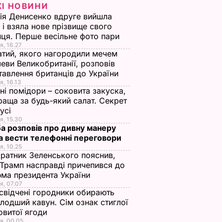
ЖІ НОВИНИ
ія Денисенко вдруге вийшла
 і взяла нове прізвище свого
ця. Перше весільне фото пари
я, 16.27
тий, якого нагородили мечем
еви Великобританії, розповів
тавлення британців до України
я, 16.13
ні помідори – соковита закуска,
раща за будь-який салат. Секрет
оусі
я, 15.30
а розповів про дивну манеру
а вести телефонні переговори
я, 10.25
ратник Зеленського пояснив,
Трамп насправді причепився до
ма президента України
я, 07.07
свідчені городники обирають
лодший кавун. Сім ознак стиглої
овитої ягоди
я, 00.05