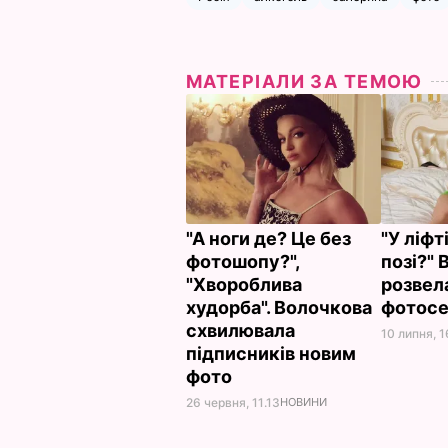
МАТЕРІАЛИ ЗА ТЕМОЮ
"А ноги де? Це без
"У ліфт
фотошопу?",
позі?"
"Хвороблива
розвела
худорба". Волочкова
фотосе
схвилювала
10 липня, 1
підписників новим
фото
26 червня, 11.13
НОВИНИ