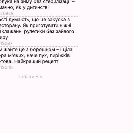
блука на зиму без стерилізації –
мачно, як у дитинстві
20929
ості думають, що це закуска з
есторану. Як приготувати ніжні
аклажанні рулетики без зайвого
иру
19287
мішайте це з борошном – і ціла
ора м'яких, наче пух, пиріжків
отова. Найкращий рецепт
19048
РЕКЛАМА