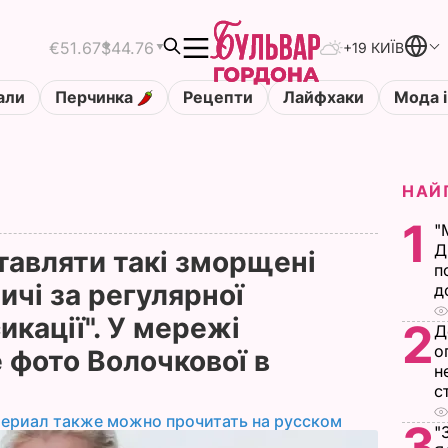
€51.67
$44.76
+19 КИЇВ
али
Перчинка
Рецепти
Лайфхаки
Мода і
НАЙ
1
"
Д
тавляти такі зморщені
п
личі за регулярної
д
икації". У мережі
2
Д
о
 фото Волочкової в
н
с
териал также можно прочитать на русском
3
"