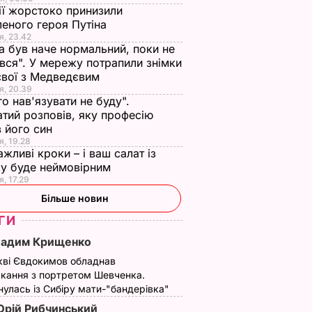
ії жорстоко принизили
еного героя Путіна
я, 23.42
а був наче нормальний, поки не
вся". У мережу потрапили знімки
євої з Медведєвим
я, 20.39
го нав'язувати не буду".
тий розповів, яку професію
 його син
я, 19.28
ажливі кроки – і ваш салат із
у буде неймовірним
я, 17.29
Більше новин
ГИ
Вадим Крищенко
кві Євдокимов обладнав
кання з портретом Шевченка.
улась із Сибіру мати-"бандерівка"
рій Рибчинський