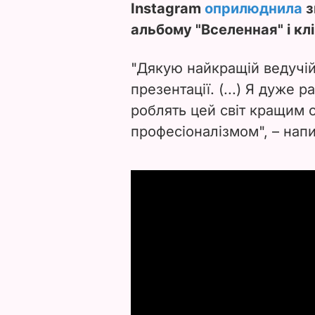
Instagram
оприлюднила
з
альбому "Вселенная" і клі
"Дякую найкращій ведучій
презентації. (...) Я дуже 
роблять цей світ кращим 
професіоналізмом", – нап