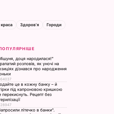
 краса
Здоровʼя
Городи
ПОПУЛЯРНІШЕ
Мішуня, доця народилася!"
рапатий розповів, як уночі на
озиціях дізнався про народження
оньки
64037
одайте це в кожну банку – й
гірки під капроновою кришкою
е перекиснуть. Рецепт без
терилізації
28947
Запросили літечко в банки".