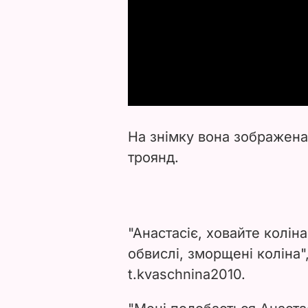
На знімку вона зображена
троянд.
"Анастасіє, ховайте колін
обвислі, зморщені коліна"
t.kvaschnina2010.