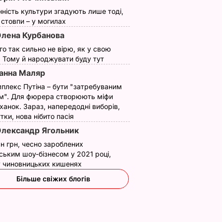
нність культури згадують лише тоді,
ї стовпи – у могилах
лена Курбанова
ого так сильно не вірю, як у свою
. Тому й народжувати буду тут
анна Маляр
плекс Путіна – бути "затребуваним
м". Для фюрера створюють міфи
ханок. Зараз, напередодні виборів,
утки, нова нібито пасія
лександр Ягольник
н грн, чесно зароблених
ським шоу-бізнесом у 2021 році,
 у чиновницьких кишенях
Більше свіжих блогів