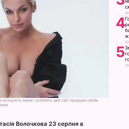
Я
с
4
Г
р
б
ж
5
З
г
г
и оточують мене і роблять цей світ кращим своїм
змом
тасія Волочкова 23 серпня в