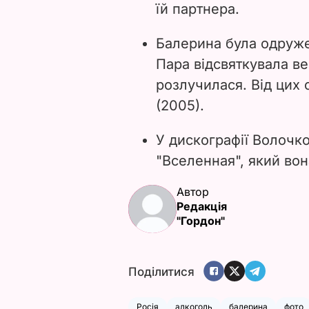
їй партнера.
Балерина була одруже
Пара відсвяткувала ве
розлучилася. Від цих 
(2005).
У дискографії Волочко
"Вселенная", який вон
Автор
Редакція
"Гордон"
Поділитися
Росія
алкоголь
балерина
фото