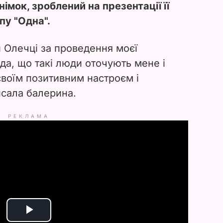
німок, зроблений на презентації її
пу "Одна".
 Олечці за проведення моєї
рада, що такі люди оточують мене і
своїм позитивним настроєм і
исала балерина.
РЕКЛАМА
P