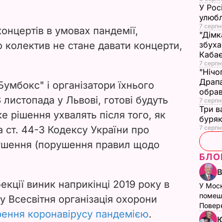
У Рос
улюбл
7 серпн
нцертів в умовах пандемії,
"Дімк
 колектив не стане давати концерти,
збуха
Каба
7 серпн
"Нічо
Драпа
Бумбокс" і організатори їхнього
обрав
 листопада у Львові, готові будуть
7 серпн
Три в
е рішення ухвалять після того, як
буряк
 ст. 44-3 Кодексу України про
7 серпн
рушення (порушення правил щодо
БЛО
екції виник наприкінці 2019 року в
У Мос
помеш
ку Всесвітня організація охорони
Поверн
ення коронавірусу пандемією
.
Ю