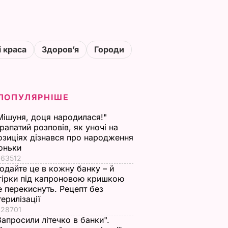
і краса
Здоровʼя
Городи
ПОПУЛЯРНІШЕ
Мішуня, доця народилася!"
рапатий розповів, як уночі на
озиціях дізнався про народження
оньки
63512
одайте це в кожну банку – й
гірки під капроновою кришкою
е перекиснуть. Рецепт без
терилізації
28701
Запросили літечко в банки".