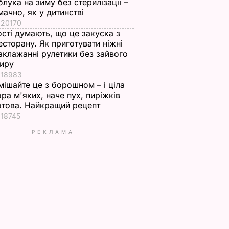
блука на зиму без стерилізації –
мачно, як у дитинстві
20170
ості думають, що це закуска з
есторану. Як приготувати ніжні
аклажанні рулетики без зайвого
иру
18983
мішайте це з борошном – і ціла
ора м'яких, наче пух, пиріжків
отова. Найкращий рецепт
18745
РЕКЛАМА