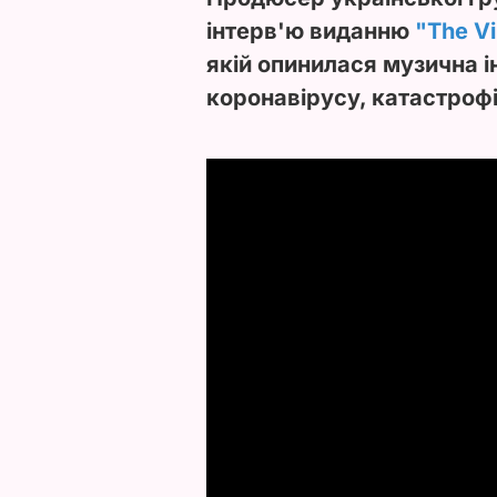
інтерв'ю виданню
"The Vi
якій опинилася музична і
коронавірусу, катастроф