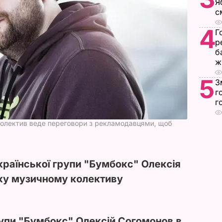
Я
с
4
Г
р
б
ж
5
З
г
г
колектив веде переговори з рекламодавцями, щоб
раїнської групи "Бумбокс" Олексія
ку музичному колективу
упи "Бумбокс" Олексій Согомонов в