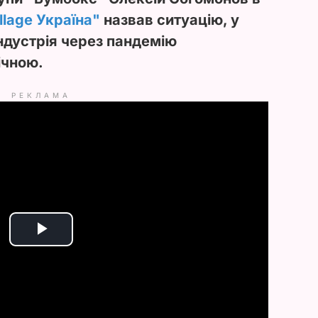
llage Україна"
назвав ситуацію, у
ндустрія через пандемію
ічною.
РЕКЛАМА
P
l
a