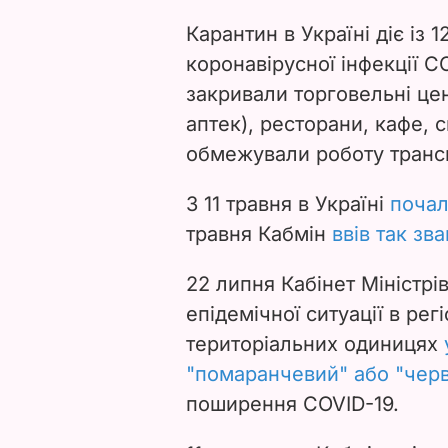
Карантин в Україні діє із
коронавірусної інфекції C
закривали торговельні цен
аптек), ресторани, кафе, 
обмежували роботу транс
З 11 травня в Україні
почал
травня Кабмін
ввів так зв
22 липня
Кабінет Міністрі
епідемічної ситуації в рег
територіальних одиницях
"помаранчевий" або "черв
поширення COVID-19.