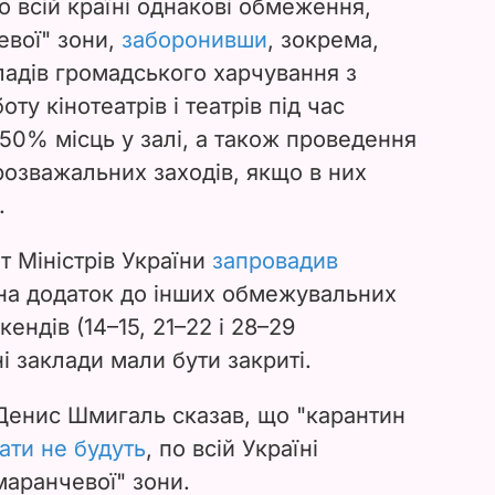
по всій країні однакові обмеження,
евої" зони,
заборонивши
, зокрема,
кладів громадського харчування з
оту кінотеатрів і театрів під час
50% місць у залі, а також проведення
розважальних заходів, якщо в них
.
т Міністрів України
запровадив
на додаток до інших обмежувальних
кендів (14–15, 21–22 і 28–29
і заклади мали бути закриті.
 Денис Шмигаль сказав, що "карантин
ти не будуть
, по всій Україні
аранчевої" зони.