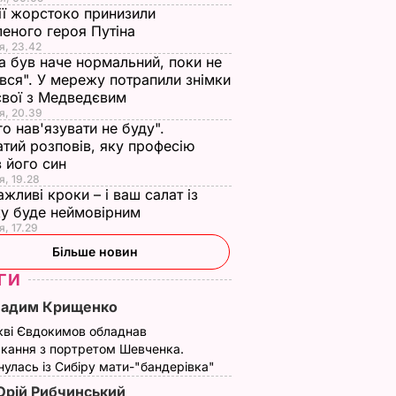
ії жорстоко принизили
еного героя Путіна
я, 23.42
а був наче нормальний, поки не
вся". У мережу потрапили знімки
євої з Медведєвим
я, 20.39
го нав'язувати не буду".
тий розповів, яку професію
 його син
я, 19.28
ажливі кроки – і ваш салат із
у буде неймовірним
я, 17.29
Більше новин
ГИ
Вадим Крищенко
кві Євдокимов обладнав
кання з портретом Шевченка.
улась із Сибіру мати-"бандерівка"
рій Рибчинський