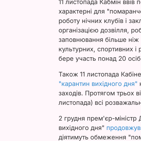
11 листопада Кабмін ввів 
характерні для "помаранч
роботу нічних клубів і за
організацією дозвілля, роб
заповнювання більше ніж 
культурних, спортивних і 
бере участь понад 20 осіб
Також 11 листопада Кабіне
"карантин вихідного дня"
заходів. Протягом трьох ві
листопада) всі розважальн
2 грудня прем'єр-міністр
вихідного дня"
продовжува
діятимуть обмеження "пом