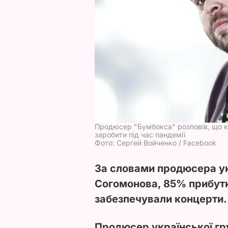
Продюсер "Бумбокса" розповів, що 
заробити під час пандемії
Фото: Сергей Войченко / Facebook
За словами продюсера ук
Согомонова, 85% прибут
забезпечували концерти.
Продюсер української гр