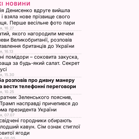
ЖІ НОВИНИ
ія Денисенко вдруге вийшла
 і взяла нове прізвище свого
ця. Перше весільне фото пари
я, 16.27
тий, якого нагородили мечем
еви Великобританії, розповів
тавлення британців до України
я, 16.13
ні помідори – соковита закуска,
раща за будь-який салат. Секрет
оусі
я, 15.30
а розповів про дивну манеру
а вести телефонні переговори
я, 10.25
ратник Зеленського пояснив,
Трамп насправді причепився до
ма президента України
я, 07.07
свідчені городники обирають
лодший кавун. Сім ознак стиглої
овитої ягоди
я, 00.05