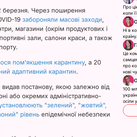
Про ці
 12 березня. Через поширення
коли ї
OVID-19
забороняли масові заходи
,
О
три, магазини (окрім продуктових і
Ні в к
країну
спортивні зали, салони краси, а також
Г
порту.
Це ком
самце
ося пом'якшення карантину
, а
20
про ко
аний адаптивний карантин
.
нові ч
О
в видав постанову, якою залежно від
100 мл
іоні або окремих адміністративно-
україн
осіли
установлюють "зелений", "жовтий",
оний" рівень
епідемічної небезпеки