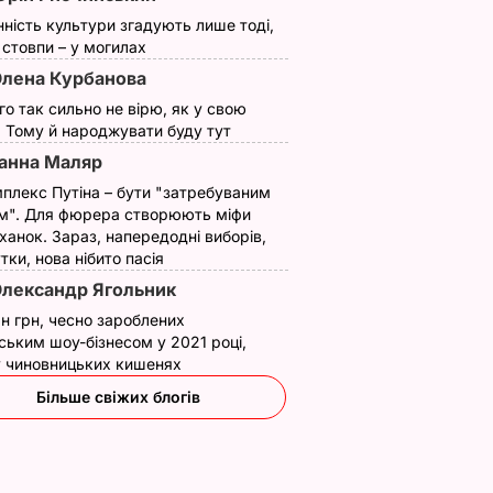
нність культури згадують лише тоді,
ї стовпи – у могилах
лена Курбанова
ого так сильно не вірю, як у свою
. Тому й народжувати буду тут
анна Маляр
плекс Путіна – бути "затребуваним
м". Для фюрера створюють міфи
ханок. Зараз, напередодні виборів,
утки, нова нібито пасія
лександр Ягольник
н грн, чесно зароблених
ським шоу-бізнесом у 2021 році,
 у чиновницьких кишенях
Більше свіжих блогів