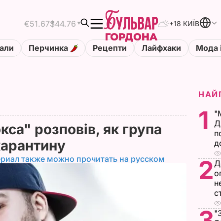
€51.67
$44.76
+18 КИЇВ
али
Перчинка
Рецепти
Лайфхаки
Мода 
НАЙ
1
"
Д
са" розповів, як група
п
 карантину
д
ериал также можно прочитать на русском
2
Д
о
н
с
3
"