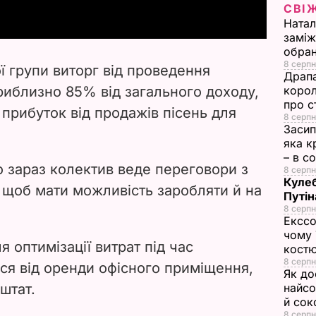
СВІ
y
Натал
заміж
V
обран
8 серпн
ої групи виторг від проведення
Драпа
i
риблизно 85% від загального доходу,
корол
про с
і прибуток від продажів пісень для
d
8 серпн
Засип
яка к
e
– в с
 зараз колектив веде переговори з
8 серпн
o
Кулеб
щоб мати можливість заробляти й на
Путін
8 серпн
Екссо
чому 
 оптимізації витрат під час
костю
8 серпн
ся від оренди офісного приміщення,
Як до
штат.
найсо
й сок
8 серпн