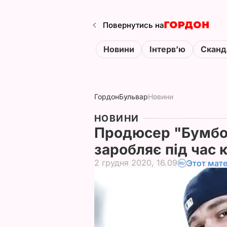
Повернутись на
Новини
Інтервʼю
Сканд
Гордон
Бульвар
Новини
НОВИНИ
Продюсер "Бумбок
заробляє під час
2 грудня 2020, 16.09
Этот мат