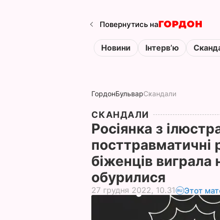
Повернутись на
Новини
Інтервʼю
Сканд
Гордон
Бульвар
Скандали
СКАНДАЛИ
Росіянка з ілюстр
посттравматичні р
біженців виграла н
обурилися
27 грудня 2022, 10.31
Этот мат