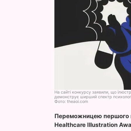
На сайті конкурсу заявили, що ілюстр
демонструє ширший спектр психологі
Фото: theaoi.com
Переможницею першого м
Healthcare Illustration A