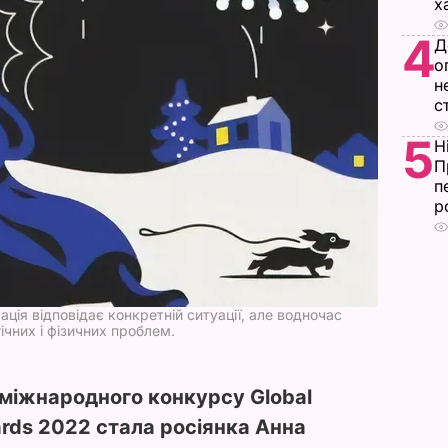
х
4
Д
о
н
с
5
Н
П
п
р
ація відповідає конкретній ситуації, але водночас
чних і фізичних проблем.
іжнародного конкурсу Global
wards 2022 стала росіянка Анна