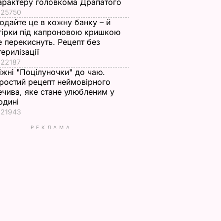
арактеру головкома Драпатого
25750
одайте це в кожну банку – й
гірки під капроновою кришкою
е перекиснуть. Рецепт без
терилізації
22187
іжні "Поцілуночки" до чаю.
ростий рецепт неймовірного
ечива, яке стане улюбленим у
одині
21943
РЕКЛАМА