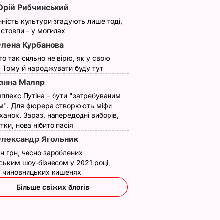
рій Рибчинський
нність культури згадують лише тоді,
ї стовпи – у могилах
лена Курбанова
ого так сильно не вірю, як у свою
. Тому й народжувати буду тут
анна Маляр
плекс Путіна – бути "затребуваним
м". Для фюрера створюють міфи
ханок. Зараз, напередодні виборів,
утки, нова нібито пасія
лександр Ягольник
н грн, чесно зароблених
ським шоу-бізнесом у 2021 році,
 у чиновницьких кишенях
Більше свіжих блогів