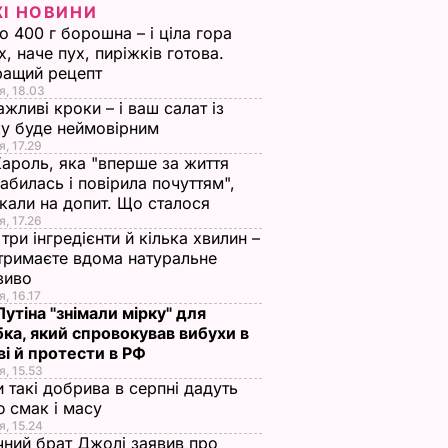
ЖІ НОВИНИ
о 400 г борошна – і ціла гора
х, наче пух, пиріжків готова.
ращий рецепт
я, 18.03
ажливі кроки – і ваш салат із
у буде неймовірним
я, 17.29
Кароль, яка "вперше за життя
абилась і повірила почуттям",
кали на допит. Що сталося
я, 17.26
три інгредієнти й кілька хвилин –
отримаєте вдома натуральне
зиво
я, 16.17
 Путіна "знімали мірку" для
ка, який спровокував вибухи в
і й протести в РФ
я, 15.53
и такі добрива в серпні дадуть
 смак і масу
я, 15.24
чний брат Джолі заявив про