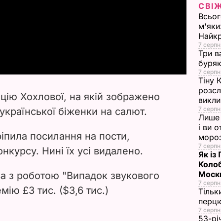
СВІ
l
Всьог
м'яки
Найк
a
7 серпн
Три в
y
буряк
7 серпн
Тіну 
V
розсл
цію Хохлової, на якій зображено
викли
i
7 серпн
української біженки на салют.
Лише 
d
і ви 
іпила посилання на пости,
моро
7 серпн
e
онкурсу. Нині їх усі видалено.
Як із
Колоб
o
Москв
а з роботою "Випадок звукового
7 серпн
ію £3 тис. ($3,6 тис.)
Тільк
перцю
7 серпн
53-рі