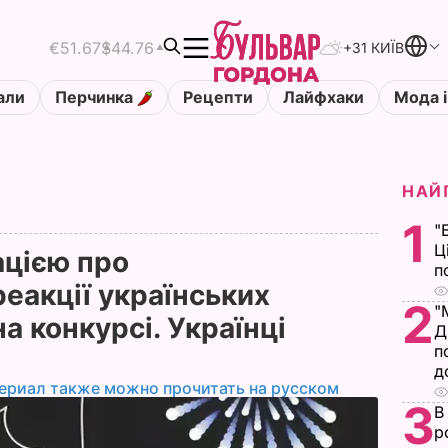
€51.67
$44.76
+31 КИЇВ
али
Перчинка
Рецепти
Лайфхаки
Мода і
НАЙ
1
"
Ц
ацією про
п
еакції українських
2
"
а конкурсі. Українці
Д
п
д
ериал также можно прочитать на русском
3
В
р