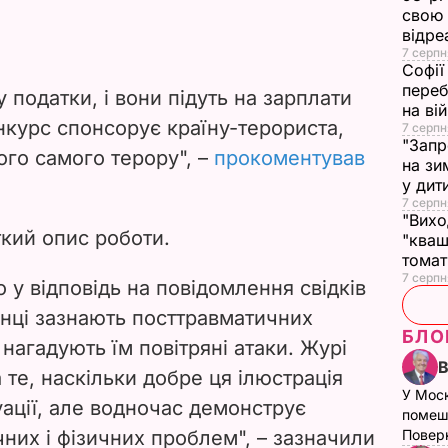
свою 
відре
7 серпн
Софії
переб
 податки, і вони підуть на зарплати
на ві
онкурс спонсорує країну-терориста,
7 серпн
"Запр
ого самого терору", –
прокоментував
на зи
у дит
7 серпн
"Вихо
кий опис роботи.
"кваш
томат
7 серпн
 у відповідь на повідомлення свідків
енці зазнають посттравматичних
БЛО
і нагадують їм повітряні атаки. Журі
те, наскільки добре ця ілюстрація
У Мос
уації, але водночас демонструє
помеш
них і фізичних проблем", – зазначили
Поверн