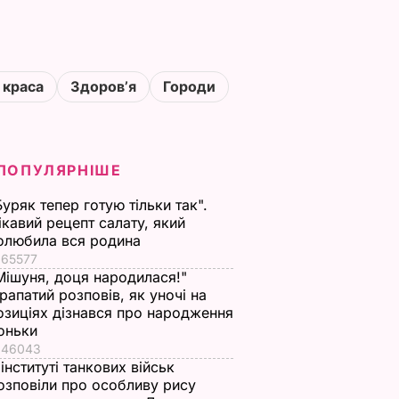
 краса
Здоровʼя
Городи
ПОПУЛЯРНІШЕ
Буряк тепер готую тільки так".
ікавий рецепт салату, який
олюбила вся родина
65577
Мішуня, доця народилася!"
рапатий розповів, як уночі на
озиціях дізнався про народження
оньки
46043
 інституті танкових військ
озповіли про особливу рису