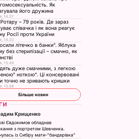
гомосексуальність. Як
агувала його дружина
я, 14.37
 Ротару – 79 років. Де зараз
уває співачка і як вона реагує
йну Росії проти України
я, 14.33
осили літечко в банки". Яблука
му без стерилізації – смачно, як
инстві
я, 13.49
дять дуже смачними, з легкою
еною" ноткою". Ці консервовані
и точно не зривають кришки
я, 13.08
Більше новин
ГИ
Вадим Крищенко
кві Євдокимов обладнав
кання з портретом Шевченка.
улась із Сибіру мати-"бандерівка"