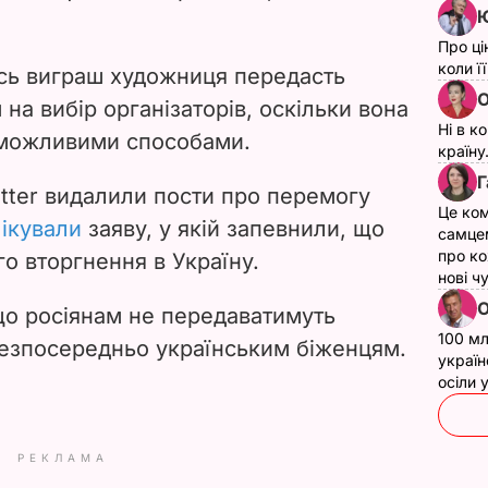
Ю
Про ці
коли ї
есь виграш художниця передасть
О
а вибір організаторів, оскільки вона
Ні в к
а можливими способами.
країну
Г
itter видалили пости про перемогу
Це ком
ікували
заяву, у якій запевнили, що
самце
про ко
о вторгнення в Україну.
нові ч
О
що росіянам не передаватимуть
100 мл
безпосередньо українським біженцям.
україн
осіли
РЕКЛАМА