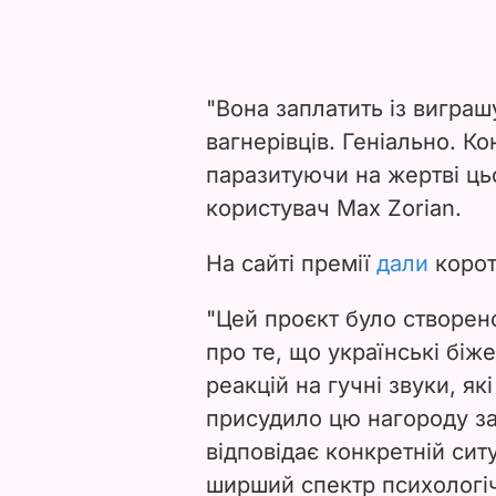
"Вона заплатить із виграшу
вагнерівців. Геніально. К
паразитуючи на жертві ць
користувач Max Zorian.
На сайті премії
дали
корот
"Цей проєкт було створено
про те, що українські біж
реакцій на гучні звуки, як
присудило цю нагороду за 
відповідає конкретній сит
ширший спектр психологіч