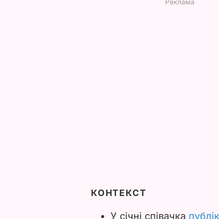
КОНТЕКСТ
У січні співачка
публік