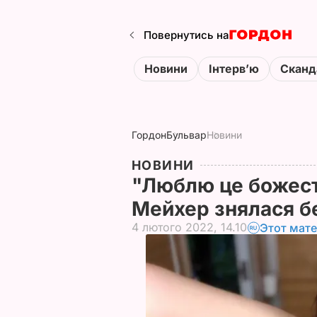
Повернутись на
Новини
Інтервʼю
Сканд
Гордон
Бульвар
Новини
НОВИНИ
"Люблю це божест
Мейхер знялася б
4 лютого 2022, 14.10
Этот мате