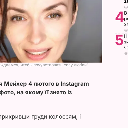
з
4
В
р
х
5
Н
з
ч
ждаемся, чтобы почувствовать силу любви"
я Мейхер 4 лютого в Instagram
ото, на якому її знято із
 прикривши груди колоссям, і