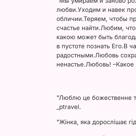
"
Мы умираем и заново ро
любви.
Уходим и навек пр
обличии.
Теряем, чтобы п
счастье найти.
Любим, что
какою может быть благод
в пустоте познать Его.
В ч
радостными.
Любовь сохра
ненастье.
Любовь! –
Какое 
"Люблю це божественне т
_ptravel.
"Жінка, яка дорослішає гі