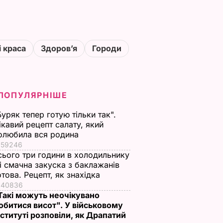
і краса
Здоровʼя
Городи
ПОПУЛЯРНІШЕ
Буряк тепер готую тільки так".
ікавий рецепт салату, який
олюбила вся родина
59246
сього три години в холодильнику
 і смачна закуска з баклажанів
отова. Рецепт, як знахідка
40836
Такі можуть неочікувано
обитися висот". У військовому
нституті розповіли, як Драпатий