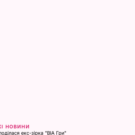
ЖІ НОВИНИ
поділася екс-зірка "ВІА Гри"