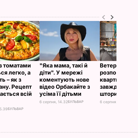
 з томатами
"Яка мама, такі й
Ветеран Ром
ся легко, а
діти". У мережі
розповів, чом
ь – як з
коментують нове
квартирі теп
ану. Рецепт
відео Орбакайте з
завжди закри
ається всій
усіма її дітьми
штори
6 серпня, 14.32
БУЛЬВАР
6 серпня, 14.06
БУЛЬ
15.39
БУЛЬВАР