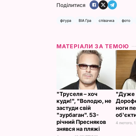
Поділитися
фігура
ВІА Гра
співачка
фото
МАТЕРІАЛИ ЗА ТЕМОЮ
"Труселя – хоч
"Дуже 
куди!", "Володю, не
Дорофє
застуди свій
ноги п
"зурбаган". 53-
об'єкт
річний Пресняков
4 лютого, 1
знявся на пляжі