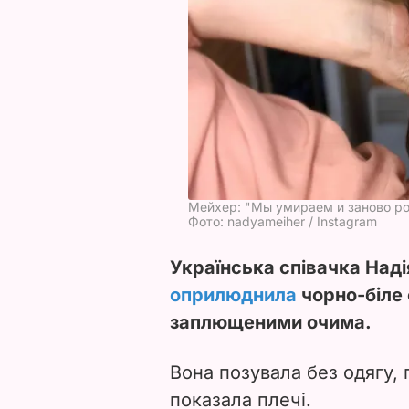
Мейхер: "Мы умираем и заново ро
Фото: nadyameiher / Instagram
Українська співачка Наді
оприлюднила
чорно-біле ф
заплющеними очима.
Вона позувала без одягу,
показала плечі.