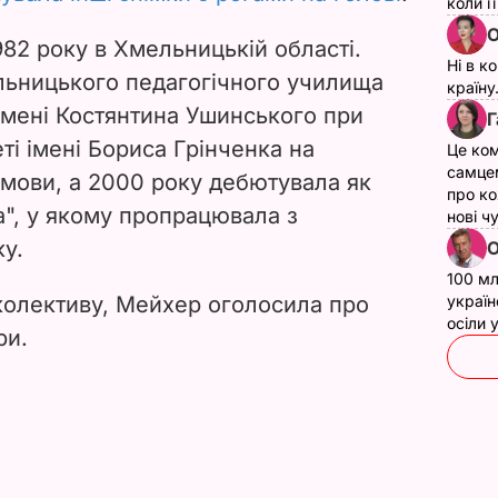
коли ї
О
82 року в Хмельницькій області.
Ні в к
льницького педагогічного училища
країну
імені Костянтина Ушинського при
Г
ті імені Бориса Грінченка на
Це ком
самце
 мови, а 2000 року дебютувала як
про ко
ра", у якому пропрацювала з
нові ч
у.
О
100 мл
 колективу, Мейхер оголосила про
україн
осіли
ри.