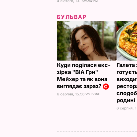
4 лютого, 13.15
НОВИНИ
БУЛЬВАР
Куди поділася екс-
Галета
зірка "ВІА Гри"
готуєть
Мейхер та як вона
виходит
виглядає зараз?
рестор
сподоб
6 серпня, 15.56
БУЛЬВАР
родині
6 серпня, 