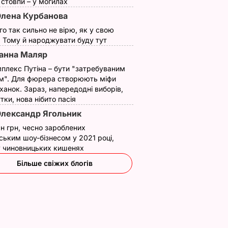
ї стовпи – у могилах
лена Курбанова
ого так сильно не вірю, як у свою
. Тому й народжувати буду тут
анна Маляр
плекс Путіна – бути "затребуваним
м". Для фюрера створюють міфи
ханок. Зараз, напередодні виборів,
утки, нова нібито пасія
лександр Ягольник
н грн, чесно зароблених
ським шоу-бізнесом у 2021 році,
 у чиновницьких кишенях
Більше свіжих блогів