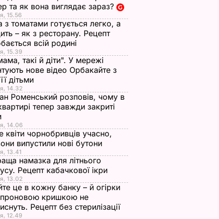
р та як вона виглядає зараз?
я, 15.56
а з томатами готується легко, а
ить – як з ресторану. Рецепт
бається всій родині
я, 15.39
мама, такі й діти". У мережі
тують нове відео Орбакайте з
 її дітьми
я, 14.32
ан Роменський розповів, чому в
квартирі тепер завжди закриті
и
я, 14.06
е квіти чорнобривців учасно,
они випустили нові бутони
я, 13.41
аща намазка для літнього
усу. Рецепт кабачкової ікри
я, 13.02
те це в кожну банку – й огірки
апроновою кришкою не
иснуть. Рецепт без стерилізації
я, 12.49