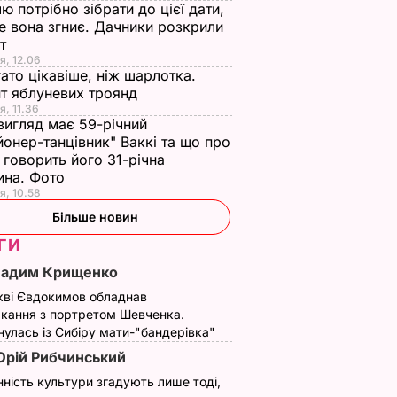
ю потрібно зібрати до цієї дати,
е вона згниє. Дачники розкрили
ет
я, 12.06
ато цікавіше, ніж шарлотка.
т яблуневих троянд
я, 11.36
вигляд має 59-річний
йонер-танцівник" Ваккі та що про
 говорить його 31-річна
ина. Фото
я, 10.58
Більше новин
ГИ
Вадим Крищенко
кві Євдокимов обладнав
кання з портретом Шевченка.
улась із Сибіру мати-"бандерівка"
рій Рибчинський
нність культури згадують лише тоді,