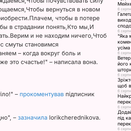
ждаемся,
Чтобы почувствовать силу
Мейхе
i
ощаемся,
Чтобы вернуться в новом
6 серпн
Галет
риобрести.
Плачем, чтобы в потере
d
виход
сподо
бы в страдании понять,
Кто мы,
И
e
6 серпн
ать.
Верим и не находим ничего,
Чтоб
"Яка 
комен
ас смуты становимся
o
усіма
няем – когда вокруг боль и
6 серпн
Ветер
же это счастье
!" – написала вона.
його 
штор
6 серпн
Зріжт
щоб в
6 серпн
іло!" –
прокоментував
підписник
Найкр
перек
6 серпн
Додай
дно", –
зазначила
lorikcherednikova.
під к
перек
6 серпн