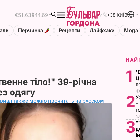
€51.63
$44.69
+38 КИЇВ
али
Перчинка
Рецепти
Лайфхаки
Мода 
НАЙ
1
"
Ц
венне тіло!" 39-річна
п
ез одягу
2
У
риал также можно прочитать на русском
–
г
3
"
д
і