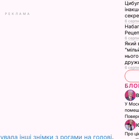
Цибул
інакш
РЕКЛАМА
секр
6 серпн
Набаг
Рецеп
6 серпн
Який 
"міль
нього
друж
6 серпн
БЛО
У Мос
помеш
Поверн
Ю
Про ці
увала інші знімки з рогами на голові
.