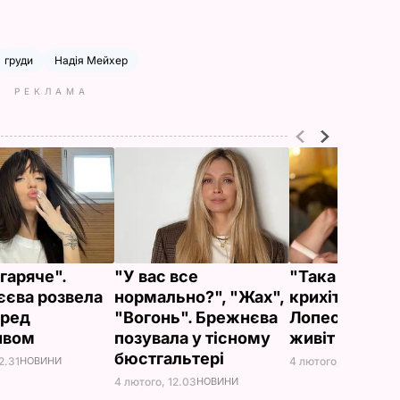
груди
Надія Мейхер
РЕКЛАМА
гаряче".
"У вас все
"Така гарна
єва розвела
нормально?", "Жах",
крихітка". 52
еред
"Вогонь". Брежнєва
Лопес показа
ивом
позувала у тісному
живіт
бюстгальтері
2.31
НОВИНИ
4 лютого, 11.43
НОВИ
4 лютого, 12.03
НОВИНИ