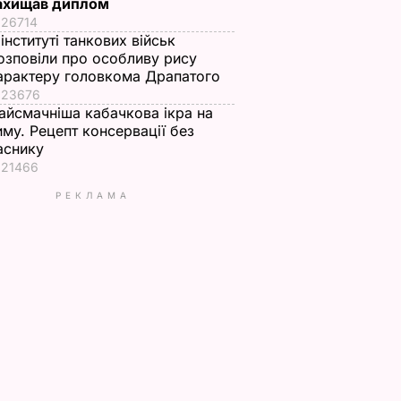
ахищав диплом
26714
 інституті танкових військ
озповіли про особливу рису
арактеру головкома Драпатого
23676
айсмачніша кабачкова ікра на
иму. Рецепт консервації без
аснику
21466
РЕКЛАМА