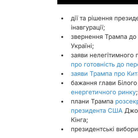
дії та рішення прези
інавгурації;
звернення Трампа до 
Україні;
заяви нелегітимного
про готовність до пе
заяви Трампа про Кит
бажання глави Білог
енергетичного ринку
;
плани Трампа
розсек
президента США
Джон
Кінга;
президентські вибори 