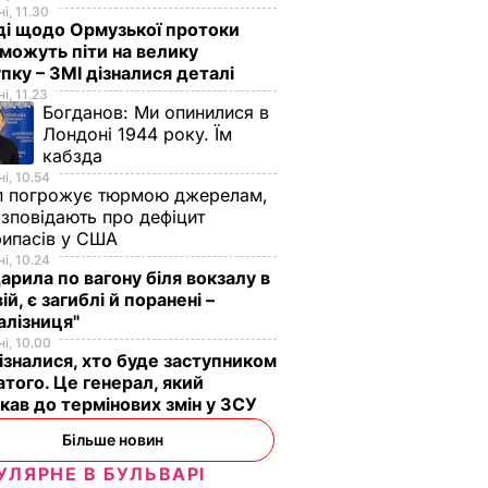
і, 11.30
ді щодо Ормузької протоки
 можуть піти на велику
пку – ЗМІ дізналися деталі
і, 11.23
Богданов:
Ми опинилися в
Лондоні 1944 року. Їм
кабзда
і, 10.54
п погрожує тюрмою джерелам,
озповідають про дефіцит
рипасів у США
і, 10.24
арила по вагону біля вокзалу в
ій, є загиблі й поранені –
алізниця"
і, 10.00
ізналися, хто буде заступником
того. Це генерал, який
кав до термінових змін у ЗСУ
Більше новин
УЛЯРНЕ В БУЛЬВАРІ