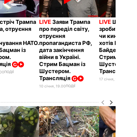
стріч Трампа
LIVE
Заяви Трампа
LIVE
Що Трам
а, отруєння
про переділ світу,
зробить із Пу
отруєння
чи кине Украї
нування НАТО.
пропагандиста РФ,
хотів Путін у
Бацман із
дата закінчення
Байдена в Киє
ром.
війни в Україні.
Стрим Бацман
яція
Стрим Бацман із
Шустером.
Шустером.
Трансляція
.00
ПОДІЇ
Трансляція
17 січня, 19.00
ПОДІЇ
10 січня, 19.00
ПОДІЇ