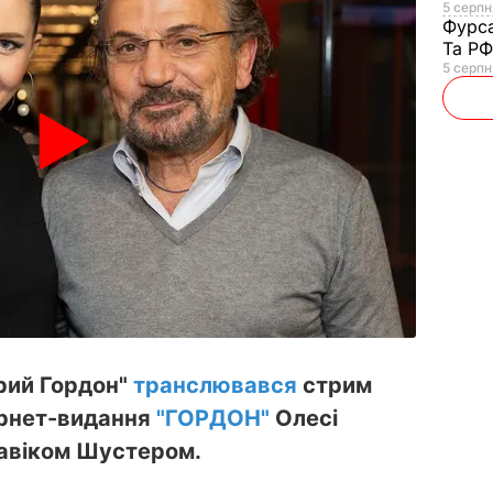
5 серпня
Фурс
Та Р
5 серпн
рий Гордон"
транслювався
стрим
ернет-видання
"ГОРДОН"
Олесі
Савіком Шустером.