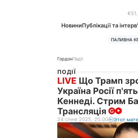
€51
Новини
Публікації та інтерв
ПАЛИВНА К
Гордон
Події
ПОДІЇ
LIVE
Що Трамп зро
Україна Росії п'ять
Кеннеді. Стрим Б
Трансляція
24 січня 2025, 20.00
Этот мат