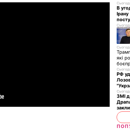
Сьогодн
В уго
Ірану
посту
Сьогодн
Сьогодн
Трам
які р
боєп
Сьогодн
РФ уд
Лозов
"Укрз
Сьогодн
ЗМІ д
Драпа
закли
ПОП