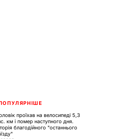
ПОПУЛЯРНІШЕ
оловік проїхав на велосипеді 5,3
ис. км і помер наступного дня.
сторія благодійного "останнього
аїзду"