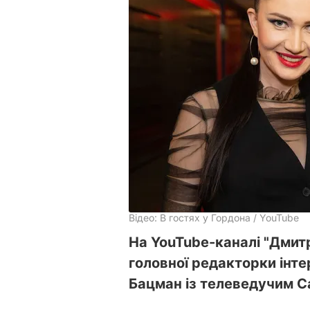
Відео: В гостях у Гордона / YouTube
На YouTube-каналі "Дмит
головної редакторки інт
Бацман із телеведучим 