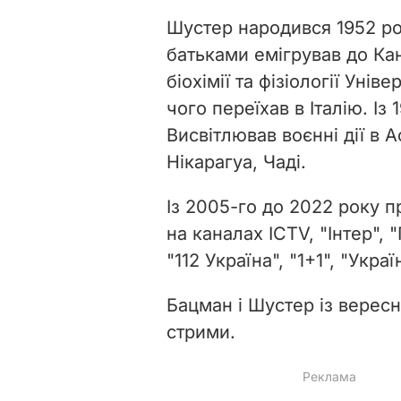
Шустер народився 1952 року
батьками емігрував до Кан
біохімії та фізіології Уні
чого переїхав в Італію. І
Висвітлював воєнні дії в А
Нікарагуа, Чаді.
Із 2005-го до 2022 року п
на каналах ICTV, "Інтер",
"112 Україна", "1+1", "Украї
Бацман і Шустер із верес
стрими.