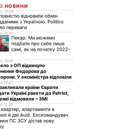
ЖІ НОВИНИ
і, 13.08
овністю відновили обмін
дданими з Україною. Politico
ало переваги
і, 12.59
Пекар:
Ми можемо
подбати про себе лише
самі, як на початку 2022-
і, 12.09
ло з ОП відкинуло
рнення Федорова до
орони. У ексміністра відповіли
і, 12.07
акликали країни Європи
ати Україні ракети до Patriot,
еякі відмовили – ЗМІ
і, 11.38
 квартир, апартаменти в
елі й дві Audi. Екскомандувач
тики ПС ЗСУ дістав нову
зру