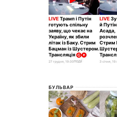
LIVE
Трамп і Путін
LIVE
Зу
готують спільну
й Путін
заяву, що чекає на
Асада,
Україну, як збили
розчле
літак із Баку. Стрим
Стрим 
Бацман із Шустером.
Шусте
Трансляція
Трансл
27 грудня, 19.00
ПОДІЇ
3 січня, 19
БУЛЬВАР