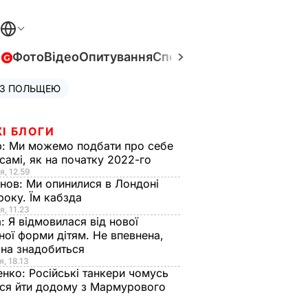
в
Фото
Відео
Опитування
Спецпроєкти
Війна в Укра
 З ПОЛЬЩЕЮ
І БЛОГИ
р:
Ми можемо подбати про себе
самі, як на початку 2022-го
я, 12.59
анов:
Ми опинилися в Лондоні
року. Їм кабзда
я, 11.23
а:
Я відмовилася від нової
ної форми дітям. Не впевнена,
на знадобиться
я, 18.13
енко:
Російські танкери чомусь
ся йти додому з Мармурового