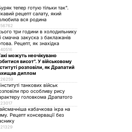
Буряк тепер готую тільки так".
ікавий рецепт салату, який
олюбила вся родина
56762
сього три години в холодильнику
 і смачна закуска з баклажанів
отова. Рецепт, як знахідка
40516
Такі можуть неочікувано
обитися висот". У військовому
нституті розповіли, як Драпатий
ахищав диплом
26259
 інституті танкових військ
озповіли про особливу рису
арактеру головкома Драпатого
23017
айсмачніша кабачкова ікра на
иму. Рецепт консервації без
аснику
21329