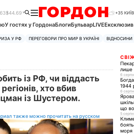
.63
$44.69
+35 КИЇВ
'ю
У гостях у Гордона
Блоги
Бульвар
LIVE
Ексклюзи
РИЗА У РФ
ПЕРЕГОВОРИ ПРО МИР В УКРАЇНІ
ВІДНОСИНИ
СВІЖ
Пека
лише 
6 серпн
бить із РФ, чи віддасть
Богд
1944 
 регіонів, хто вбив
6 серпн
ацман із Шустером.
Яров
шкіль
що во
5 серпн
ериал также можно прочитать на русском
Клим
боять
моря