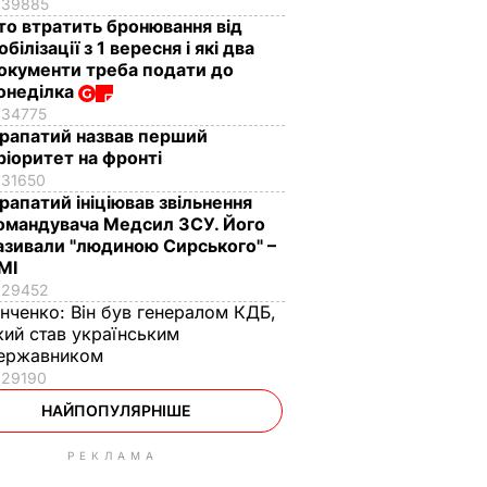
39885
то втратить бронювання від
обілізації з 1 вересня і які два
окументи треба подати до
онеділка
34775
рапатий назвав перший
ріоритет на фронті
31650
рапатий ініціював звільнення
омандувача Медсил ЗСУ. Його
азивали "людиною Сирського" –
МІ
29452
інченко:
Він був генералом КДБ,
кий став українським
ержавником
29190
НАЙПОПУЛЯРНІШЕ
РЕКЛАМА