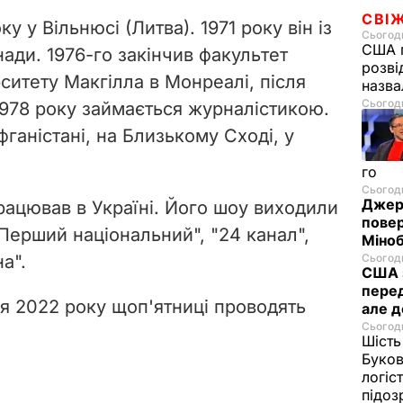
СВІ
 у Вільнюсі (Литва). 1971 року він із
Сьогодн
США п
ади. 1976-го закінчив факультет
розві
верситету Макгілла в Монреалі, після
назв
Сьогодн
з 1978 року займається журналістикою.
фганістані, на Близькому Сході, у
го
Сьогодн
Джере
рацював в Україні. Його шоу виходили
пове
 "Перший національний", "24 канал",
Міноб
на".
Сьогодн
США з
перед
ня 2022 року щоп'ятниці проводять
але д
Сьогодн
Шість
Буков
логіс
підо