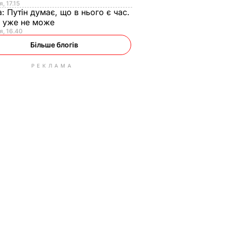
, 17.15
а:
Путін думає, що в нього є час.
Ф уже не може
я, 16.40
Більше блогів
РЕКЛАМА