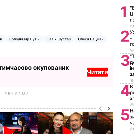
1
"
Ц
п
2
У
–
ни
Володимир Путін
Савік Шустер
Олеся Бацман
г
3
"
д
 тимчасово окупованих
і
Читати
з
4
В
р
РЕКЛАМА
х
5
Н
з
ч