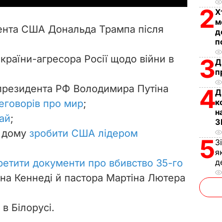
2
Х
V
м
дента США Дональда Трампа після
д
i
п
країни-агресора Росії щодо війни в
3
d
Д
п
e
 президента РФ Володимира Путіна
4
Д
к
реговорів про мир
;
o
н
ай
;
З
о дому
зробити США лідером
5
З
я
ретити документи про вбивство 35-го
д
а Кеннеді й пастора Мартіна Лютера
в Білорусі.