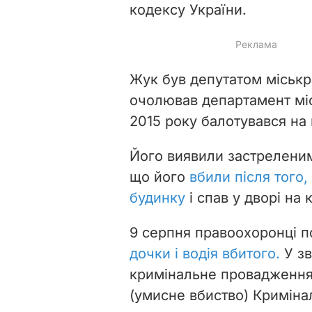
кодексу України.
Жук був депутатом міськра
очолював департамент міс
2015 року балотувався на
Його виявили застреленим
що його
вбили після того,
будинку
і спав у дворі на 
9 серпня правоохоронці п
дочки і водія вбитого.
У зв
кримінальне провадження за
(умисне вбиство) Криміна