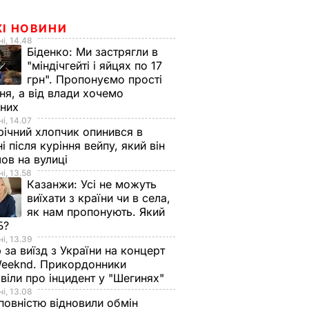
ЖІ НОВИНИ
і, 14.48
Біденко:
Ми застрягли в
"міндічгейті і яйцях по 17
грн". Пропонуємо прості
ня, а від влади хочемо
дних
і, 14.07
ічний хлопчик опинився в
ні після куріння вейпу, який він
ов на вулиці
і, 13.58
Казанжи:
Усі не можуть
виїхати з країни чи в села,
як нам пропонують. Який
Б?
і, 13.39
 за виїзд з України на концерт
eeknd. Прикордонники
віли про інцидент у "Шегинях"
і, 13.08
овністю відновили обмін