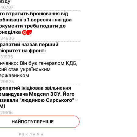
аїзду"
40707
то втратить бронювання від
обілізації з 1 вересня і які два
окументи треба подати до
онеділка
34936
рапатий назвав перший
ріоритет на фронті
31935
інченко:
Він був генералом КДБ,
кий став українським
ержавником
29925
рапатий ініціював звільнення
омандувача Медсил ЗСУ. Його
азивали "людиною Сирського" –
МІ
29516
НАЙПОПУЛЯРНІШЕ
РЕКЛАМА