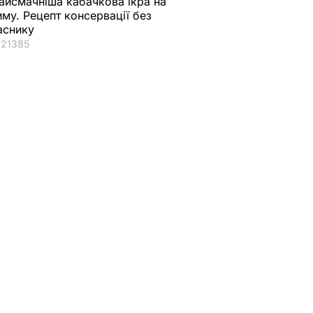
айсмачніша кабачкова ікра на
иму. Рецепт консервації без
аснику
21385