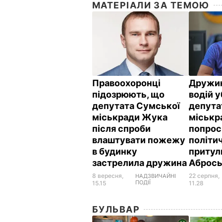
МАТЕРІАЛИ ЗА ТЕМОЮ
Правоохоронці
Дружин
підозрюють, що
водій у
депутата Сумської
депута
міськради Жука
міськр
після спроби
попрос
влаштувати пожежу
політи
в будинку
притул
застрелила дружина
Абрось
8 вересня,
22 серпня,
НАДЗВИЧАЙНІ
ПОДІЇ
15.15
11.28
БУЛЬВАР