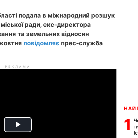
ласті подала в міжнародний розшук
 міської ради, екс-директора
ання та земельних відносин
 жовтня
повідомляє
прес-служба
РЕКЛАМА
НАЙ
1
Ч
т
P
І