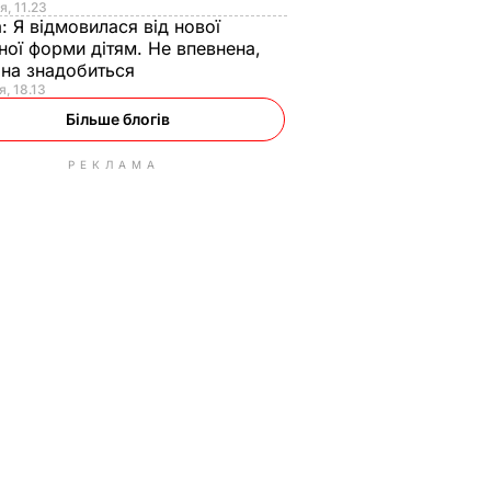
я, 11.23
а:
Я відмовилася від нової
ної форми дітям. Не впевнена,
на знадобиться
я, 18.13
Більше блогів
РЕКЛАМА