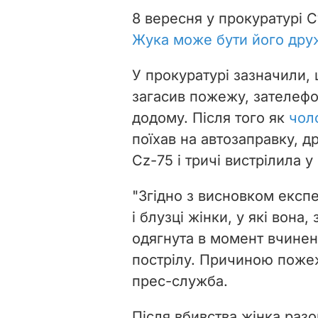
8 вересня у прокуратурі 
Жука може бути його дру
У прокуратурі зазначили,
загасив пожежу, зателефо
додому. Після того як
чоло
поїхав на автозаправку, д
Сz-75 і тричі вистрілила у
"Згідно з висновком експе
і блузці жінки, у які вона,
одягнута в момент вчинен
пострілу. Причиною пожежі
прес-служба.
Після вбивства жінка разо