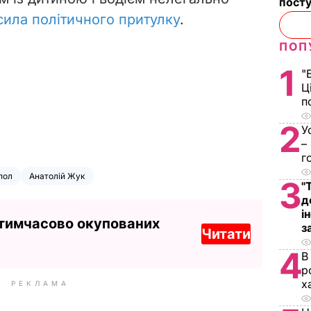
посту
ила політичного притулку
.
ПОП
1
"
Ц
п
2
У
–
г
пол
Анатолій Жук
3
"
д
і
 тимчасово окупованих
з
Читати
4
В
р
х
РЕКЛАМА