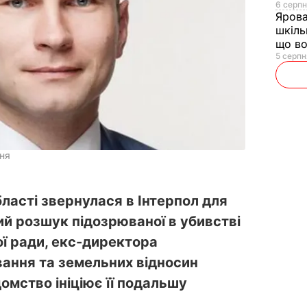
6 серпн
Яров
шкіль
що во
5 серпн
ня
ласті звернулася в Інтерпол для
й розшук підозрюваної в убивстві
ої ради, екс-директора
ання та земельних відносин
омство ініціює її подальшу