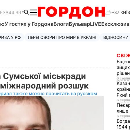
.63
$44.69
+37 КИЇВ
'ю
У гостях у Гордона
Блоги
Бульвар
LIVE
Ексклюзи
РИЗА У РФ
ПЕРЕГОВОРИ ПРО МИР В УКРАЇНІ
ВІДНОСИНИ
СВІЖ
Біден
яйцях
рішен
 Сумської міськради
6 серпн
Каза
в міжнародний розшук
країн
ериал также можно прочитать на русском
Який 
6 серпн
Пека
лише 
6 серпн
Богд
1944 