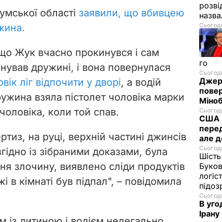
розві
Сумської області
заявили, що вбивцею
назв
Сьогодн
жина.
 що Жук вчасно прокинувся і сам
го
нував дружині, і вона повернулася
Сьогодн
Джере
вік ліг відпочити у дворі
, а водій
пове
ружина взяла пістолет чоловіка марки
Міноб
 чоловіка, коли той спав.
Сьогодн
США з
перед
ртиз, на руці, верхній частині джинсів
але д
Сьогодн
 згідно із зібраними доказами, була
Шість
ня злочину, виявлено сліди продуктів
Буков
логіс
 в кімнаті був підпал", – повідомила
підо
Сьогодн
В уго
Ірану
м із дитиною і водієм нелегально