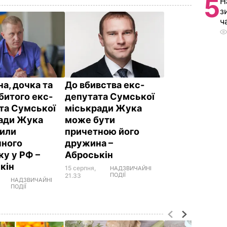
5
Н
з
ч
а, дочка та
До вбивства екс-
битого екс-
депутата Сумської
та Сумської
міськради Жука
ади Жука
може бути
или
причетною його
чного
дружина –
ку у РФ –
Аброськін
кін
15 серпня,
НАДЗВИЧАЙНІ
ПОДІЇ
21.33
НАДЗВИЧАЙНІ
ПОДІЇ