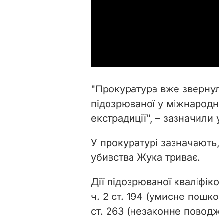
"Прокуратура вже звернул
підозрюваної у міжнародн
екстрадиції", – зазначили 
У прокуратурі зазначають
убивства Жука триває.
Дії підозрюваної кваліфіко
ч. 2 ст. 194 (умисне пошк
ст. 263 (незаконне повод