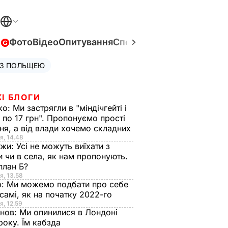
в
Фото
Відео
Опитування
Спецпроєкти
Війна в Укра
 З ПОЛЬЩЕЮ
І БЛОГИ
ко:
Ми застрягли в "міндічгейті і
 по 17 грн". Пропонуємо прості
ня, а від влади хочемо складних
я, 14.48
нжи:
Усі не можуть виїхати з
и чи в села, як нам пропонують.
план Б?
я, 13.58
р:
Ми можемо подбати про себе
самі, як на початку 2022-го
я, 12.59
анов:
Ми опинилися в Лондоні
року. Їм кабзда