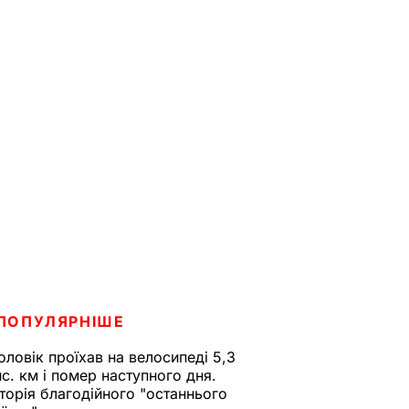
ПОПУЛЯРНІШЕ
оловік проїхав на велосипеді 5,3
ис. км і помер наступного дня.
сторія благодійного "останнього