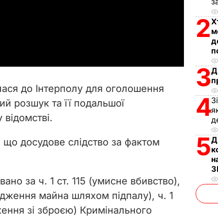
з
l
2
Х
a
м
д
п
y
3
Д
V
п
ася до Інтерполу для оголошення
i
4
З
ий розшук та її подальшої
я
у відомстві.
d
д
5
Д
e
, що досудове слідство за фактом
к
н
o
З
вано за ч. 1 ст. 115 (умисне вбивство),
одження майна шляхом підпалу), ч. 1
ження зі зброєю) Кримінального