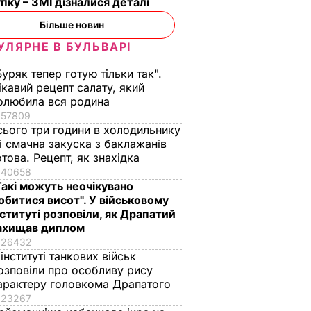
пку – ЗМІ дізналися деталі
Більше новин
УЛЯРНЕ В БУЛЬВАРІ
Буряк тепер готую тільки так".
ікавий рецепт салату, який
олюбила вся родина
57809
сього три години в холодильнику
 і смачна закуска з баклажанів
отова. Рецепт, як знахідка
40658
Такі можуть неочікувано
обитися висот". У військовому
нституті розповіли, як Драпатий
ахищав диплом
26432
 інституті танкових військ
озповіли про особливу рису
арактеру головкома Драпатого
23267