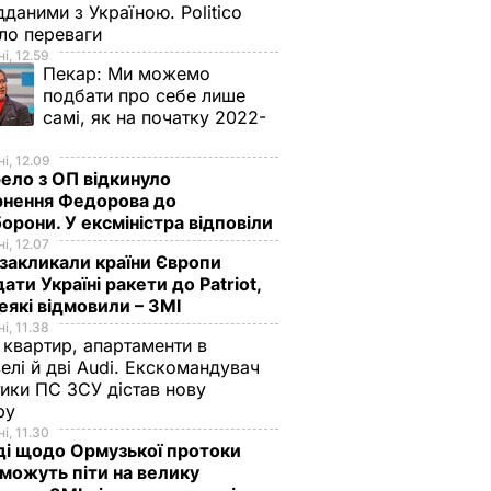
дданими з Україною. Politico
ало переваги
і, 12.59
Пекар:
Ми можемо
подбати про себе лише
самі, як на початку 2022-
і, 12.09
ло з ОП відкинуло
рнення Федорова до
орони. У ексміністра відповіли
і, 12.07
акликали країни Європи
ати Україні ракети до Patriot,
еякі відмовили – ЗМІ
і, 11.38
 квартир, апартаменти в
елі й дві Audi. Екскомандувач
тики ПС ЗСУ дістав нову
зру
і, 11.30
ді щодо Ормузької протоки
 можуть піти на велику