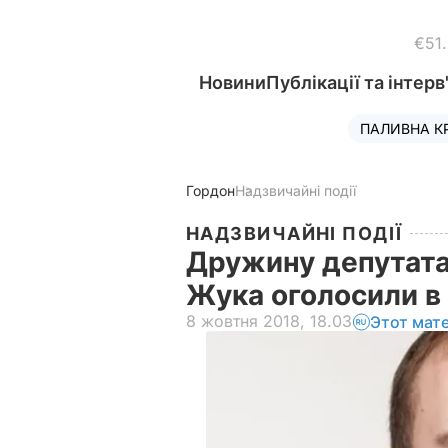
€51
Новини
Публікації та інтерв
ПАЛИВНА К
Гордон
Надзвичайні події
НАДЗВИЧАЙНІ ПОДІЇ
Дружину депутата
Жука оголосили 
8 жовтня 2018, 18.03
Этот мат