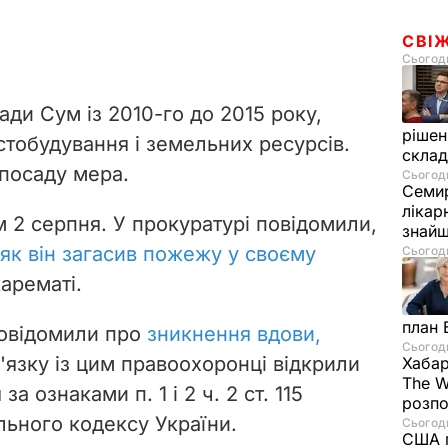
СВІ
Сьогодн
ди Сум із 2010-го до 2015 року,
рішен
тобудування і земельних ресурсів.
скла
 посаду мера.
Сьогодн
Семир
лікар
 2 серпня. У прокуратурі повідомили,
знайш
 як він загасив пожежу у своєму
Сьогодн
карематі.
план 
овідомили про
зникнення вдови,
Сьогодн
'язку із цим правоохоронці відкрили
Хабар
The W
 ознаками п. 1 і 2 ч. 2 ст. 115
розпо
льного кодексу України.
Сьогодн
США п