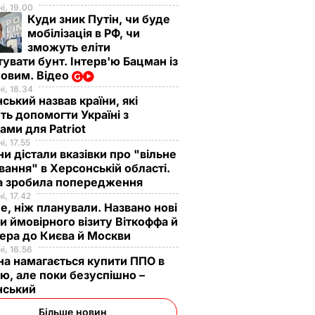
і, 19.00
Куди зник Путін, чи буде
мобілізація в РФ, чи
зможуть еліти
увати бунт. Інтерв'ю Бацман із
овим. Відео
і, 18.34
ський назвав країни, які
ь допомогти Україні з
ами для Patriot
і, 17.55
ни дістали вказівки про "вільне
ання" в Херсонській області.
а зробила попередження
і, 17.42
е, ніж планували. Названо нові
и ймовірного візиту Віткоффа й
ера до Києва й Москви
і, 16.56
на намагається купити ППО в
лю, але поки безуспішно –
нський
Більше новин