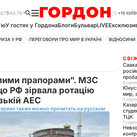
.67
$44.76
+19 КИЇВ
'ю
У гостях у Гордона
Блоги
Бульвар
LIVE
Ексклюзи
РИЗА У РФ
ПЕРЕГОВОРИ ПРО МИР В УКРАЇНІ
ВІДНОСИНИ
СВІ
Саака
росій
проб
лими прапорами". МЗС
8 серпн
Юнус
що РФ зірвала ротацію
мир, 
зькій АЕС
8 серпн
Казар
териал также можно прочитать на русском
студе
ТЦК
7 серпн
Невз
контр