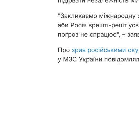
підірвати незалежність М
"Закликаємо міжнародну с
аби Росія врешті-решт усв
погроз не спрацює", – зая
Про
зрив російськими оку
у МЗС України повідомлял