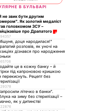
УЛЯРНЕ В БУЛЬВАРІ
Я не звик бути другим
омером". Як золотий медаліст
тав головкомом ЗСУ –
айцікавіше про Драпатого
94357
Мішуня, доця народилася!"
рапатий розповів, як уночі на
озиціях дізнався про народження
оньки
65708
одайте це в кожну банку – й
гірки під капроновою кришкою
е перекиснуть. Рецепт без
терилізації
29378
Запросили літечко в банки".
блука на зиму без стерилізації –
мачно, як у дитинстві
22876