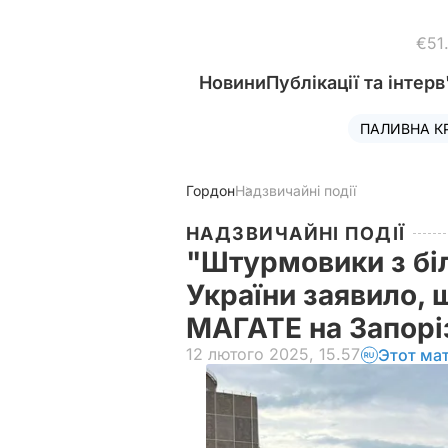
€51
Новини
Публікації та інтерв
ПАЛИВНА К
Гордон
Надзвичайні події
НАДЗВИЧАЙНІ ПОДІЇ
"Штурмовики з бі
України заявило, 
МАГАТЕ на Запорі
12 лютого 2025, 15.57
Этот ма