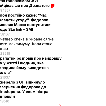
тав головкомом ЗСУ –
айцікавіше про Драпатого
94357
Ілон постійно каже: "Час
кладати угоду". Федоров
мовляє Маска поступитися
одо Starlink – ЗМІ
58107
 четвер спека в Україні сягне
вого максимуму. Коли стане
егше
23218
рапатий розповів про найдовшу
іч у житті і людину, яка
орадила йому виходити з
котла"
21637
жерело з ОП відкинуло
овернення Федорова до
іноборони. У ексміністра
ідповіли
18510