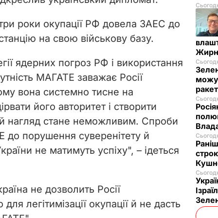
Сьогодн
три роки окупації РФ довела ЗАЕС до
станцію на свою військову базу.
влашт
Жирн
гії ядерних погроз РФ і використання
Сьогодн
Зелен
сутність МАГАТЕ заважає Росії
можут
ракет
тому вона системно тисне на
Сьогодн
ірвати його авторитет і створити
Росія
полюв
ий нагляд стане неможливим. Спроби
Влад
 до порушення суверенітету й
Сьогодн
Раніш
України не матимуть успіху", – ідеться
строк
Кушн
Сьогодн
Украї
раїна не дозволить Росії
Ізраї
Зеле
для легітимізації окупації й не дасть