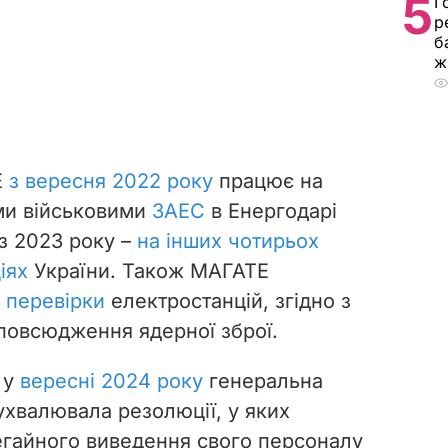
5
Г
р
б
ж
Е
з вересня 2022 року
працює на
ми військовими
ЗАЕС
в Енергодарі
 з 2023 року
–
на інших чотирьох
іях
України. Також
МАГАТЕ
 перевірки
електростанцій, згідно з
повсюдження ядерної зброї.
 у
вересні 2024 року
генеральна
хвалювала резолюції, у яких
егайного виведення свого персоналу