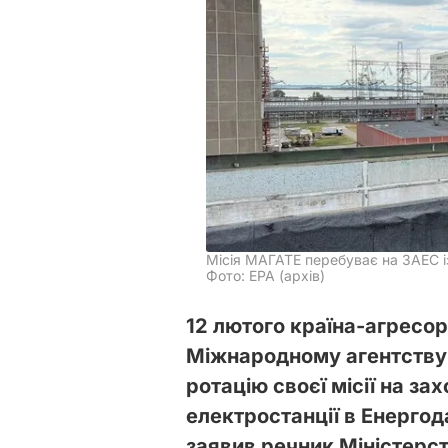
Місія МАГАТЕ перебуває на ЗАЕС і
Фото: EPA (архів)
12 лютого країна-агресор
Міжнародному агентству 
ротацію своєї місії на за
електростанції в Енергода
заявив речник Міністерс