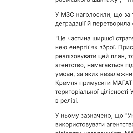
У МЗС наголосили, що за 
деградації й перетворила 
"Це частина ширшої страте
нею енергії як зброї. При
реалізовувати цей план, 
агентство, намагається під
умови, за яких незалежн
Кремля примусити МАГАТЕ
територіальної цілісності 
в релізі.
У ньому зазначено, що "Ук
використовувати агентство 