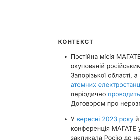
КОНТЕКСТ
Постійна місія МАГАТ
окупованій російськи
Запорізької області, а
атомних електростанц
періодично
проводить
Договором про нероз
У
вересні 2023 року
й
конференція МАГАТЕ у
закликала Росію
до н