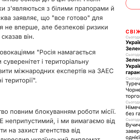
ки з'являються з білими прапорами й
ва заявляє, що "все готово" для
ься не вперше, але безпекові ризики
СВІ
сказав він.
Сьогодн
Украї
Зеле
овокаціями "Росія намагається
Сьогодн
Зелен
суверенітет і територіальну
Украї
авити міжнародних експертів на ЗАЕС
гаран
Сьогодн
 території".
Туреч
Чорне
торго
Сьогодн
Німеч
во повним блокуванням роботи місії.
без г
Е неприпустимий, і ми вимагаємо від
Сьогодн
Вучич
ти на захист агентства від
завер
одніє
підкреслив український дипломат.