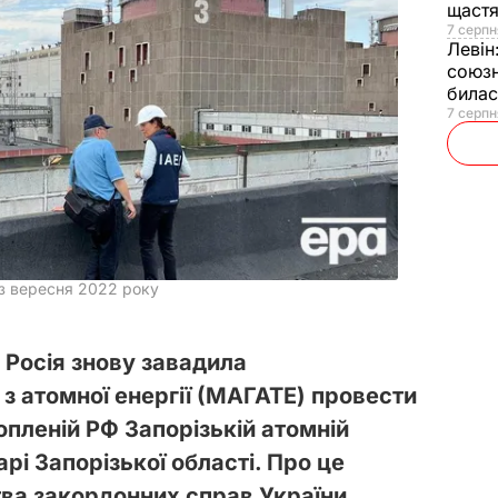
щаст
7 серпн
Левін
союзн
билас
7 серпн
з вересня 2022 року
 Росія знову завадила
з атомної енергії (МАГАТЕ) провести
хопленій РФ Запорізькій атомній
рі Запорізької області. Про це
тва закордонних справ України