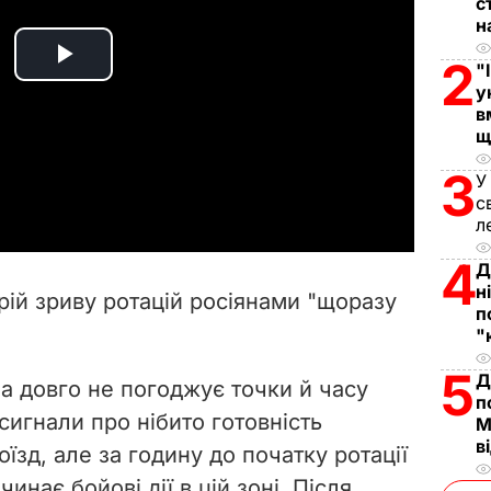
с
н
2
"
P
у
в
l
щ
a
3
У
с
y
л
4
V
Д
н
рій зриву ротацій росіянами "щоразу
п
i
"
d
5
Д
а довго не погоджує точки й часу
п
e
 сигнали про нібито готовність
М
в
їзд, але за годину до початку ротації
o
инає бойові дії в цій зоні. Після