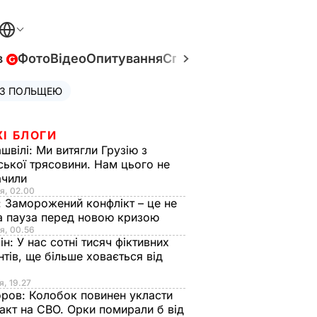
в
Фото
Відео
Опитування
Спецпроєкти
Війна в Укр
 З ПОЛЬЩЕЮ
ЖІ БЛОГИ
швілі:
Ми витягли Грузію з
ської трясовини. Нам цього не
ачили
я, 02.00
:
Заморожений конфлікт – це не
а пауза перед новою кризою
я, 00.56
ін:
У нас сотні тисяч фіктивних
нтів, ще більше ховається від
я, 19.27
оров:
Колобок повинен укласти
акт на СВО. Орки помирали б від