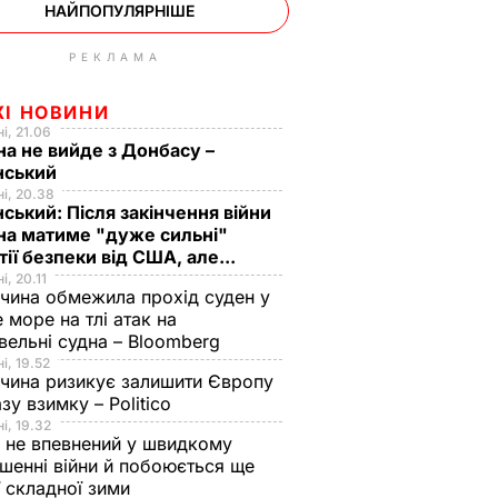
НАЙПОПУЛЯРНІШЕ
РЕКЛАМА
ЖІ НОВИНИ
і, 21.06
на не вийде з Донбасу –
нський
і, 20.38
ський: Після закінчення війни
на матиме "дуже сильні"
тії безпеки від США, але...
і, 20.11
чина обмежила прохід суден у
 море на тлі атак на
вельні судна – Bloomberg
і, 19.52
чина ризикує залишити Європу
азу взимку – Politico
і, 19.32
 не впевнений у швидкому
шенні війни й побоюється ще
ї складної зими