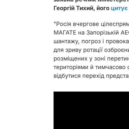
Георгій Тихий, його
цитує
"Росія вчергове цілеспря
МАГАТЕ на Запорізькій АЕ
шантажу, погроз і провока
для зриву ротації озброєн
розміщених у зоні перетин
територіями й тимчасово
відбутися перехід представ