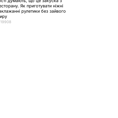
ості думають, що це закуска з
есторану. Як приготувати ніжні
аклажанні рулетики без зайвого
иру
19908