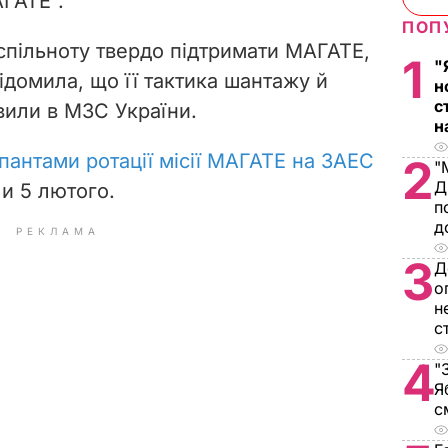
АГАТЕ".
ПОП
пільноту твердо підтримати МАГАТЕ,
1
"
ідомила, що її тактика шантажу й
н
с
вили в МЗС України.
н
пантами ротації місії МАГАТЕ на ЗАЕС
2
"
Д
и 5 лютого.
п
д
РЕКЛАМА
3
Д
о
н
с
4
"
Я
с