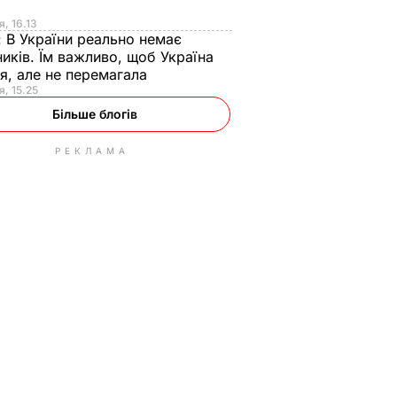
я
я, 16.13
:
В України реально немає
иків. Їм важливо, щоб Україна
я, але не перемагала
я, 15.25
Більше блогів
РЕКЛАМА