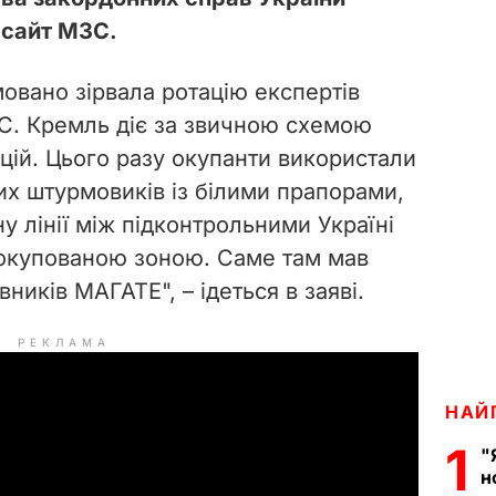
сайт МЗС.
мовано зірвала ротацію експертів
С. Кремль діє за звичною схемою
цій. Цього разу окупанти використали
их штурмовиків із білими прапорами,
у лінії між підконтрольними Україні
 окупованою зоною. Саме там мав
ників МАГАТЕ", – ідеться в заяві.
РЕКЛАМА
НАЙ
1
"
н