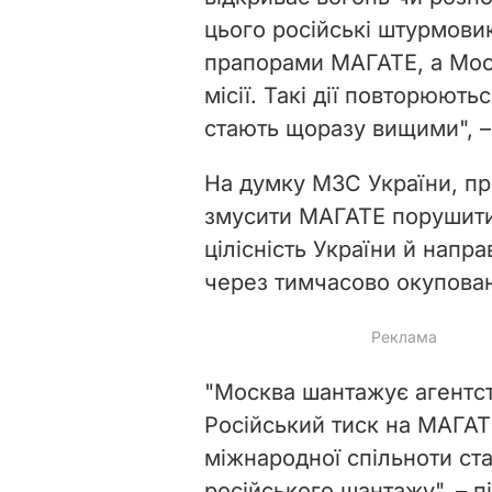
цього російські штурмови
прапорами МАГАТЕ, а Моск
місії. Такі дії повторюют
стають щоразу вищими", – 
На думку МЗС України, пр
змусити МАГАТЕ порушити 
цілісність України й напр
через тимчасово окуповані
"Москва шантажує агентст
Російський тиск на МАГАТ
міжнародної спільноти ста
російського шантажу", – 