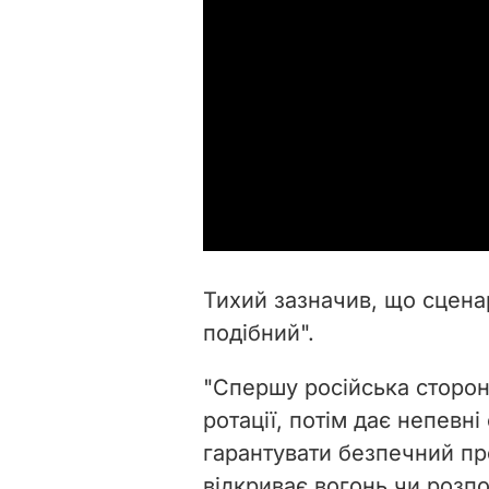
Тихий зазначив, що сцена
подібний".
"Спершу російська сторон
ротації, потім дає непевні
гарантувати безпечний про
відкриває вогонь чи розпоч