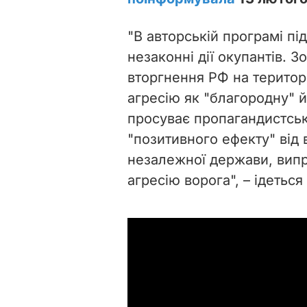
"В авторській програмі п
незаконні дії окупантів.
вторгнення РФ на територ
агресію як "благородну" 
просуває пропагандистськ
"позитивного ефекту" від 
незалежної держави, випр
агресію ворога", – ідеться