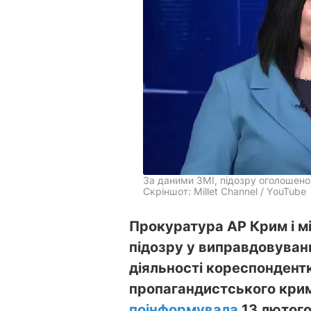
За даними ЗМІ, підозру оголошен
Скріншот: Millet Channel / YouTube
Прокуратура АР Крим і м
підозру у виправдовуванні
діяльності кореспондент
пропагандистського крим
поінформувала
13 лютого