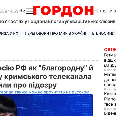
.63
$44.69
+32 КИЇВ
'ю
У гостях у Гордона
Блоги
Бульвар
LIVE
Ексклюзи
РИЗА У РФ
ПЕРЕГОВОРИ ПРО МИР В УКРАЇНІ
ВІДНОСИНИ
СВІЖ
Гетма
відшк
майбу
сію РФ як "благородну" й
6 серпн
Матві
у кримського телеканала
до не
или про підозру
повод
6 серпн
териал также можно прочитать на русском
Казан
Рік т
"все 
6 серпн
Біден