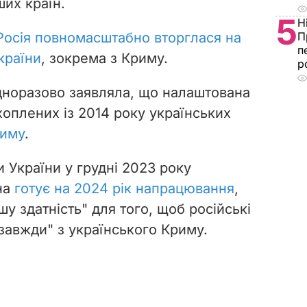
ших країн.
5
Н
Росія повномасштабно вторглася на
П
п
країни
, зокрема з Криму.
р
дноразово заявляла, що налаштована
хоплених із 2014 року українських
риму
.
и України у грудні 2023 року
на
готує на 2024 рік напрацювання
,
шу здатність" для того, щоб російські
завжди" з українського Криму.