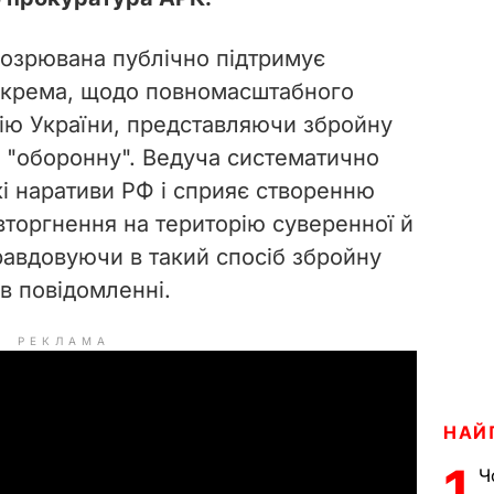
ідозрювана публічно підтримує
 Зокрема, щодо повномасштабного
ію України, представляючи збройну
й "оборонну". Ведуча систематично
і наративи РФ і сприяє створенню
вторгнення на територію суверенної й
авдовуючи в такий спосіб збройну
 в повідомленні.
РЕКЛАМА
НАЙ
1
Ч