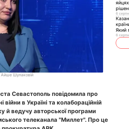
яйцях
рішен
6 серпн
Каза
країн
Який 
6 серпн
о Айше Шулаковій
іста Севастополь повідомила про
 війни в Україні та колабораційній
ку й ведучу авторської програми
ського телеканала "Миллет". Про це
 прокуратура АРК.