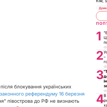
Кім, 
Думк
ПОП
1
"
Ц
п
2
У
–
г
3
"
д
і
з
 після блокування українських
законного референдуму 16 березня
4
В
р
ня" півострова до РФ не визнають
х