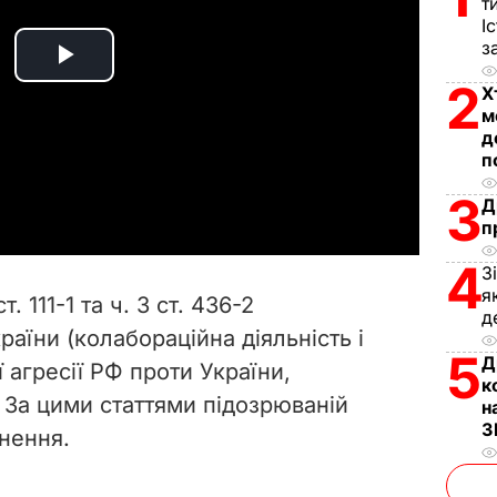
т
І
з
P
2
Х
м
l
д
п
a
3
Д
y
п
4
V
З
я
ст. 111-1 та ч. 3 ст. 436-2
д
i
аїни (колабораційна діяльність і
5
Д
агресії РФ проти України,
d
к
). За цими статтями підозрюваній
н
e
З
знення.
o