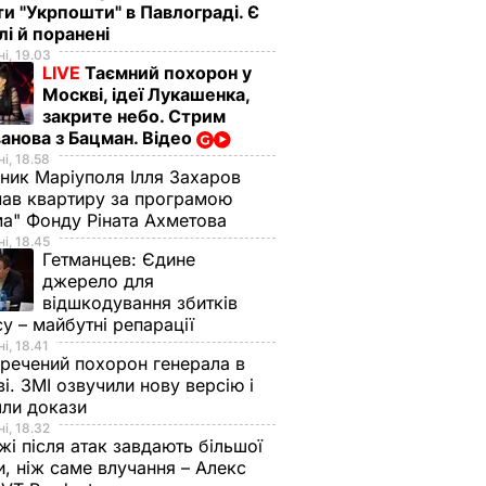
ти "Укрпошти" в Павлограді. Є
лі й поранені
і, 19.03
LIVE
Таємний похорон у
Москві, ідеї Лукашенка,
закрите небо. Стрим
анова з Бацман. Відео
і, 18.58
ник Маріуполя Ілля Захаров
ав квартиру за програмою
а" Фонду Ріната Ахметова
і, 18.45
Гетманцев:
Єдине
джерело для
відшкодування збитків
су – майбутні репарації
і, 18.41
речений похорон генерала в
і. ЗМІ озвучили нову версію і
шли докази
і, 18.32
і після атак завдають більшої
, ніж саме влучання – Алекс