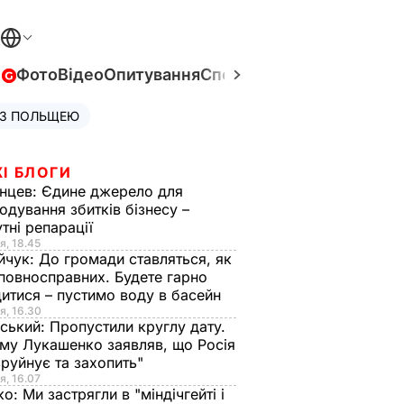
в
Фото
Відео
Опитування
Спецпроєкти
Війна в Укра
 З ПОЛЬЩЕЮ
І БЛОГИ
нцев:
Єдине джерело для
одування збитків бізнесу –
тні репарації
я, 18.45
йчук:
До громади ставляться, як
повносправних. Будете гарно
итися – пустимо воду в басейн
я, 16.30
ський:
Пропустили круглу дату.
ому Лукашенко заявляв, що Росія
зруйнує та захопить"
я, 16.07
ко:
Ми застрягли в "міндічгейті і