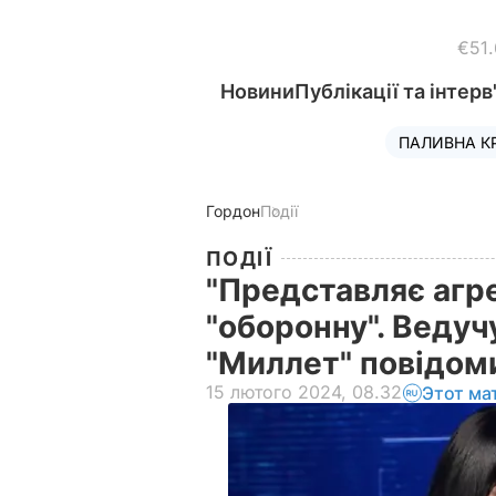
€51
Новини
Публікації та інтерв
ПАЛИВНА К
Гордон
Події
ПОДІЇ
"Представляє агре
"оборонну". Ведуч
"Миллет" повідом
15 лютого 2024, 08.32
Этот ма