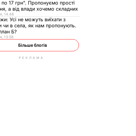
 по 17 грн". Пропонуємо прості
ня, а від влади хочемо складних
я, 14.48
нжи:
Усі не можуть виїхати з
и чи в села, як нам пропонують.
план Б?
я, 13.58
Більше блогів
РЕКЛАМА