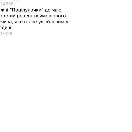
24636
іжні "Поцілуночки" до чаю.
ростий рецепт неймовірного
ечива, яке стане улюбленим у
одині
17326