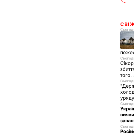
СВІ
Сьогодн
пожеж
Сьогодн
Сікор
збитт
того,
Сьогодн
"Держ
холод
уряд
Сьогодн
Украї
вияви
зава
Сьогодн
Росій