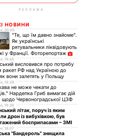
РЕКЛАМА
ЖІ НОВИНИ
і, 20.00
"Те, що їм давно знайоме".
Як українські
рятувальники ліквідовують
і у Франції. Фоторепортаж
і, 19.45
ський висловився про потребу
я ракет РФ над Україною до
 як вони залетять у Польщу
і, 19.36
ава не може чекати до
ів." Нардепка Гриб вимагає дій
у щодо Червоноградської ЦЗФ
і, 19.29
нський літак, поруч із яким
ли дрон із вибухівкою, був
нтажений боєприпасами – ЗМІ
і, 19.07
ська "Бандероль" знищила