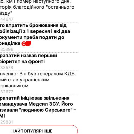
ис. км і помер наступного дня.
сторія благодійного "останнього
аїзду"
44647
то втратить бронювання від
обілізації з 1 вересня і які два
окументи треба подати до
онеділка
35396
рапатий назвав перший
ріоритет на фронті
33578
інченко:
Він був генералом КДБ,
кий став українським
ержавником
32677
рапатий ініціював звільнення
омандувача Медсил ЗСУ. Його
азивали "людиною Сирського" –
МІ
29831
НАЙПОПУЛЯРНІШЕ