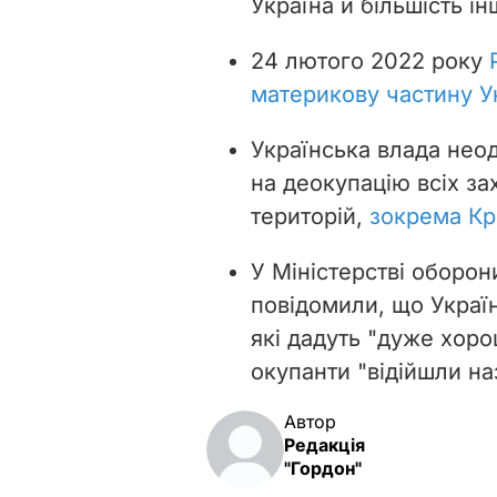
Україна й більшість ін
24 лютого 2022 року
материкову частину У
Українська влада нео
на деокупацію всіх за
територій,
зокрема К
У Міністерстві оборон
повідомили, що Украї
які дадуть "дуже хоро
окупанти "відійшли на
Автор
Редакція
"Гордон"