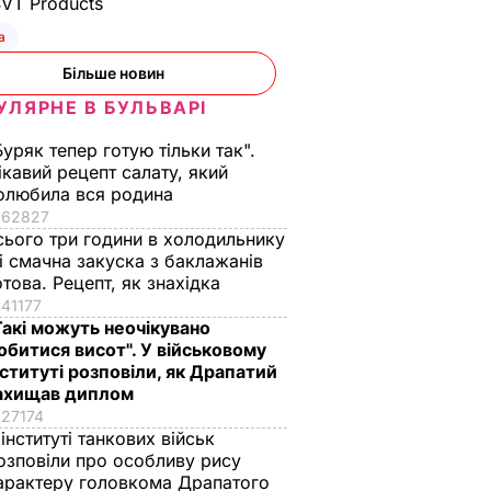
SVT Products
а
Більше новин
УЛЯРНЕ В БУЛЬВАРІ
Буряк тепер готую тільки так".
ікавий рецепт салату, який
олюбила вся родина
62827
сього три години в холодильнику
 і смачна закуска з баклажанів
отова. Рецепт, як знахідка
41177
Такі можуть неочікувано
обитися висот". У військовому
нституті розповіли, як Драпатий
ахищав диплом
27174
 інституті танкових військ
озповіли про особливу рису
арактеру головкома Драпатого