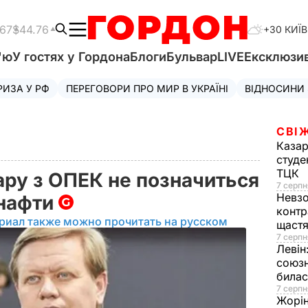
.67
$44.76
+30 КИЇВ
'ю
У гостях у Гордона
Блоги
Бульвар
LIVE
Ексклюзи
РИЗА У РФ
ПЕРЕГОВОРИ ПРО МИР В УКРАЇНІ
ВІДНОСИНИ
СВІ
Казар
студе
ТЦК
ару з ОПЕК не позначиться
7 серпн
Невз
 нафти
контр
риал также можно прочитать на русском
щаст
7 серпн
Левін
союзн
билас
7 серпн
Жорі