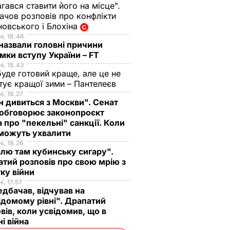
гався ставити його на місце".
чов розповів про конфлікти
овського і Блохіна
і, 18.46
назвали головні причини
мки вступу України – FT
і, 18.43
буде готовий краще, але це не
тує кращої зими – Пантелеєв
і, 18.27
н дивиться з Москви". Сенат
обговорює законопроєкт
 про "пекельні" санкції. Коли
 можуть ухвалити
і, 18.26
лю там кубинську сигару".
тий розповів про свою мрію з
ку війни
і, 17.57
дбачав, відчував на
ідомому рівні". Драпатий
вів, коли усвідомив, що в
ні війна