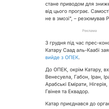
стане приводом для зниже
від цього програє. Самос
не в змозі", – резюмував 
3 грудня під час прес-кон
Катару Саад аль-Каабі зая
вийде з ОПЕК
.
До ОПЕК, окрім Катару, вх
Венесуела, Габон, Іран, Ір
Арабські Емірати, Нігерія,
Гвінея та Еквадор.
Катар приєднався до організ