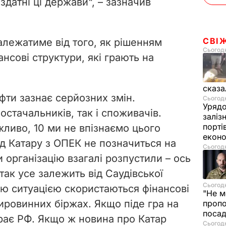
здатні ці держави", – зазначив
СВІ
алежатиме від того, як рішенням
Сьогодн
нсові структури, які грають на
сказа
фти зазнає серйозних змін.
Сьогодн
Урядо
остачальників, так і споживачів.
заліз
порті
жливо, 10 ми не впізнаємо цього
екон
ід Катару з ОПЕК не позначиться на
Сьогодн
и організацію взагалі розпустили – ось
 так усе залежить від Саудівської
Сьогодн
єю ситуацією скористаються фінансові
"Не м
сировинних біржах. Якщо піде гра на
проп
посад
грає РФ. Якщо ж новина про Катар
Сьогодн