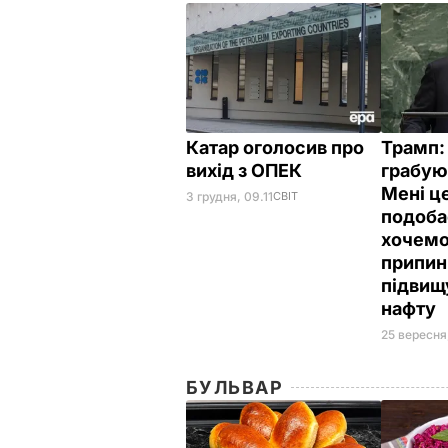
Катар оголосив про
Трамп:
вихід з ОПЕК
грабуют
Мені ц
3 грудня, 09.11
СВІТ
подоба
хочемо
припин
підвищ
нафту
25 вересня
БУЛЬВАР