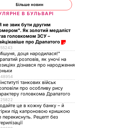
Більше новин
УЛЯРНЕ В БУЛЬВАРІ
Я не звик бути другим
омером". Як золотий медаліст
тав головкомом ЗСУ –
айцікавіше про Драпатого
55243
Мішуня, доця народилася!"
рапатий розповів, як уночі на
озиціях дізнався про народження
оньки
48954
 інституті танкових військ
озповіли про особливу рису
арактеру головкома Драпатого
25822
одайте це в кожну банку – й
гірки під капроновою кришкою
е перекиснуть. Рецепт без
терилізації