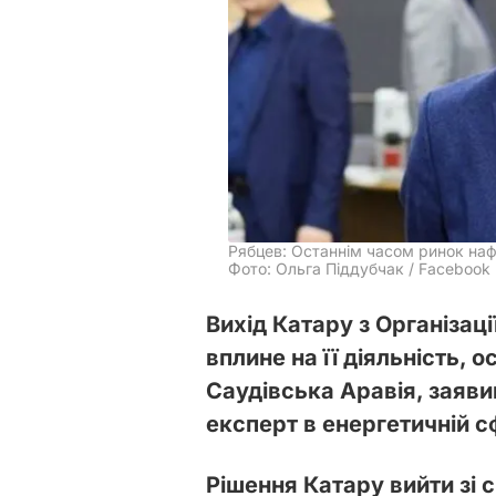
Рябцев: Останнім часом ринок наф
Фото: Ольга Піддубчак / Facebook
Вихід Катару з Організаці
вплине на її діяльність, 
Саудівська Аравія, заяв
експерт в енергетичній с
Рішення Катару вийти зі с