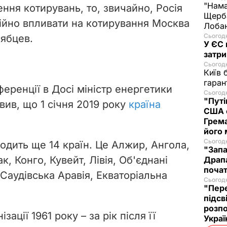
"Нама
ння котирувань, то, звичайно, Росія
Щерба
тійно впливати на котирування Москва
Лобан
Сьогодн
Рябцев.
У ЄС 
затри
Сьогодн
Київ 
гаран
ференції в Досі міністр енергетики
Сьогодн
"Путі
вив, що 1 січня 2019 року
країна
США 
Грема
його
Сьогодн
одить ще 14 країн. Це Алжир, Ангола,
"Запа
ак, Конго, Кувейт, Лівія, Об'єднані
Драпа
почат
 Саудівська Аравія, Екваторіальна
Сьогодн
"Пере
підсв
розпо
ації 1961 року – за рік після її
Украї