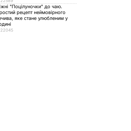
22589
іжні "Поцілуночки" до чаю.
ростий рецепт неймовірного
ечива, яке стане улюбленим у
одині
22045
ють, що
обутку
хання
сильне
 з