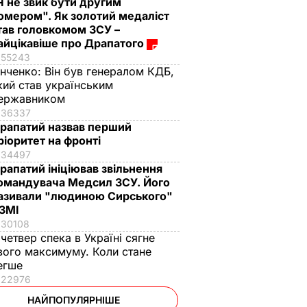
Я не звик бути другим
омером". Як золотий медаліст
тав головкомом ЗСУ –
айцікавіше про Драпатого
55243
інченко:
Він був генералом КДБ,
кий став українським
ержавником
36337
рапатий назвав перший
ріоритет на фронті
34497
рапатий ініціював звільнення
омандувача Медсил ЗСУ. Його
азивали "людиною Сирського"
 ЗМІ
30108
 четвер спека в Україні сягне
вого максимуму. Коли стане
егше
22976
НАЙПОПУЛЯРНІШЕ