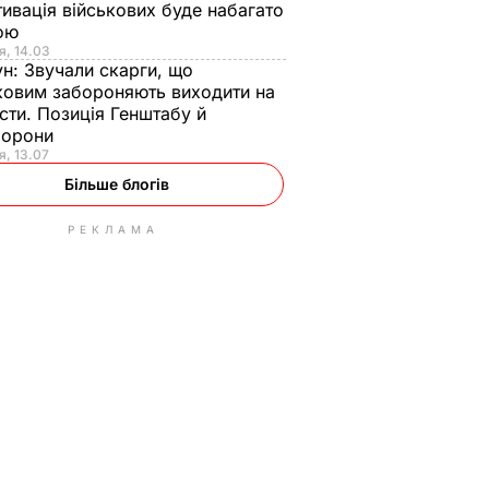
ивація військових буде набагато
ою
я, 14.03
ун:
Звучали скарги, що
ковим забороняють виходити на
сти. Позиція Генштабу й
борони
я, 13.07
Більше блогів
РЕКЛАМА