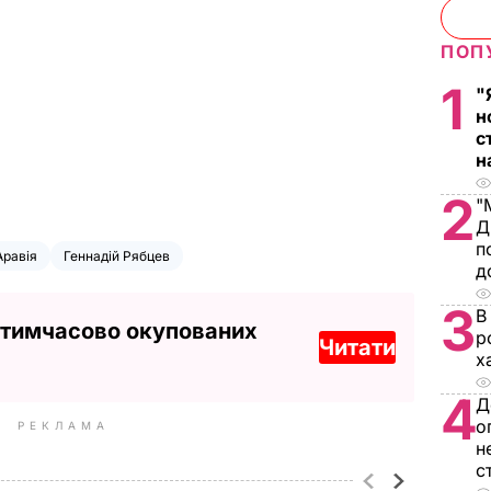
ПОП
1
"
н
с
н
2
"
Д
п
Аравія
Геннадій Рябцев
д
3
В
 тимчасово окупованих
р
Читати
х
4
Д
о
РЕКЛАМА
н
с