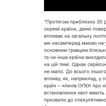
"Протягом приблизно 30 р
окремі країни, деякі пове
впливає на загальну політ
ми насамперед маємо на у
основним гравцем близько
та чи інша країна виходила
на цій темі. Однак серйоз
не мало. До всього іншого
впливу, як, наприклад, у 
країн – членів ОПЕК про 
встановлення квот мають 
призвели до спекулятивно