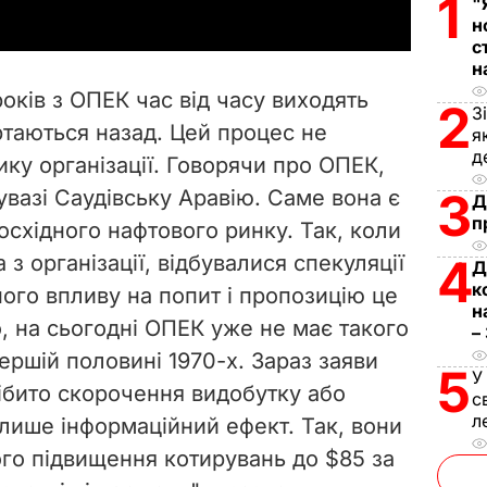
1
"
y
н
с
V
н
оків з ОПЕК час від часу виходять
2
З
i
ртаються назад. Цей процес не
я
д
ику організації. Говорячи про ОПЕК,
d
3
вазі Саудівську Аравію. Саме вона є
Д
e
п
східного нафтового ринку. Так, коли
 з організації, відбувалися спекуляції
4
o
Д
к
ного впливу на попит і пропозицію це
н
, на сьогодні ОПЕК уже не має такого
–
першій половині 1970-х. Зараз заяви
5
У
нібито скорочення видобутку або
с
л
лише інформаційний ефект. Так, вони
го підвищення котирувань до $85 за