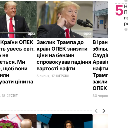
5
Н
П
п
р
 Країни ОПЕК
Заклик Трампа до
В Ірані вважа
ь увесь світ.
країн ОПЕК знизити
збільшення
е не
ціни на бензин
Саудівською
ється. Ми
спровокував падіння
Аравією вид
, щоб вони
вартості нафти
нафти на про
или
Трампа рівно
5 липня, 17.10
ГРОШІ
увати ціни на
заклику вийти
ОПЕК
, 18.27
СВІТ
30 червня, 23.21
СВІТ