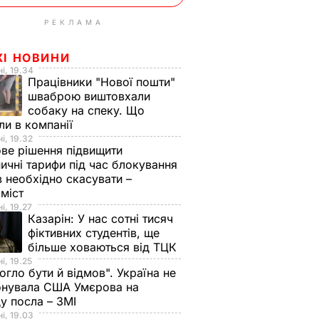
РЕКЛАМА
ЖІ НОВИНИ
і, 19.34
Працівники "Нової пошти"
шваброю виштовхали
собаку на спеку. Що
ли в компанії
і, 19.32
ве рішення підвищити
ничні тарифи під час блокування
в необхідно скасувати –
оміст
і, 19.27
Казарін:
У нас сотні тисяч
фіктивних студентів, ще
більше ховаються від ТЦК
і, 19.25
огло бути й відмов". Україна не
онувала США Умєрова на
у посла – ЗМІ
і, 19.03