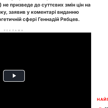
 не призведе до суттєвих змін цін на
ку, заявив у коментарі виданню
гетичній сфері Геннадій Рябцев.
РЕКЛАМА
P
l
НАЙ
a