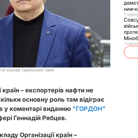
демот
нижч
7 серпн
Совс
війсь
проте
Міно
7 серпн
ти зазнає серйозних змін
ї країн – експортерів нафти не
оскільки основну роль там відіграє
ив у коментарі виданню
"ГОРДОН"
фері Геннадій Рябцев.
кладу Організації країн –