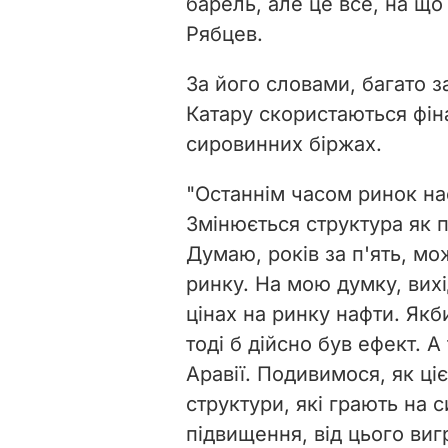
барель, але це все, на що 
Рябцев.
За його словами, багато з
Катару скористаються фіна
сировинних біржах.
"Останнім часом ринок на
Змінюється структура як п
Думаю, років за п'ять, мо
ринку. На мою думку, вих
цінах на ринку нафти. Якб
тоді б дійсно був ефект. А
Аравії. Подивимося, як ці
структури, які грають на 
підвищення, від цього ви