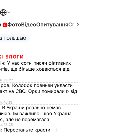
в
Фото
Відео
Опитування
Спецпроєкти
Війна в Укр
 З ПОЛЬЩЕЮ
ЖІ БЛОГИ
ін:
У нас сотні тисяч фіктивних
нтів, ще більше ховаються від
я, 19.27
оров:
Колобок повинен укласти
акт на СВО. Орки помирали б від
я
я, 16.13
:
В України реально немає
иків. Їм важливо, щоб Україна
я, але не перемагала
я, 15.25
н:
Перестаньте красти – і