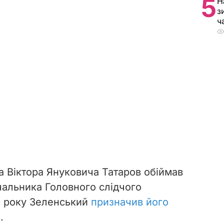
5
Н
з
ч
а Віктора Януковича Татаров обіймав
чальника Головного слідчого
0 року Зеленський
призначив його
П
.