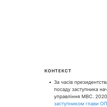
КОНТЕКСТ
За часів президентств
посаду заступника на
управління МВС. 202
заступником глави О