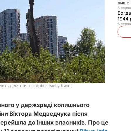
лише 
6 серпн
Богд
1944 
6 серпн
ть десятки гектарів землі у Києві
еного у держзраді колишнього
їни Віктора Медведчука після
ерейшла до інших власників. Про це