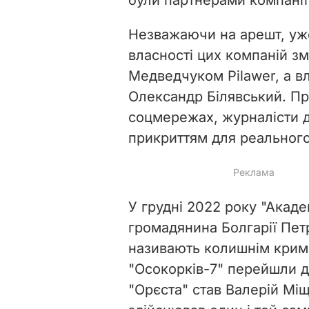
Незважаючи на арешт, уже
власності цих компаній зм
Медведчуком Pilawer, а вл
Олександр Білявський. Пр
соцмережах, журналісти д
прикриттям для реального
У грудні 2022 року "Акад
громадянина Болгарії Пет
називають колишнім крим
"Осокорків-7" перейшли д
"Орєста" став Валерій Мі