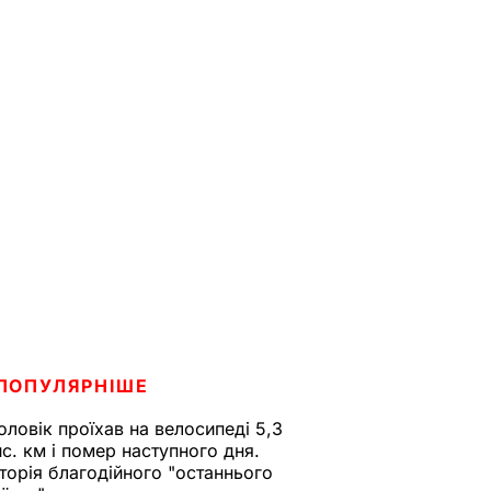
ПОПУЛЯРНІШЕ
оловік проїхав на велосипеді 5,3
ис. км і помер наступного дня.
сторія благодійного "останнього