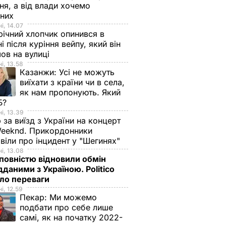
ня, а від влади хочемо
дних
і, 14.07
ічний хлопчик опинився в
ні після куріння вейпу, який він
ов на вулиці
і, 13.58
Казанжи:
Усі не можуть
виїхати з країни чи в села,
як нам пропонують. Який
Б?
і, 13.39
 за виїзд з України на концерт
eeknd. Прикордонники
віли про інцидент у "Шегинях"
і, 13.08
овністю відновили обмін
дданими з Україною. Politico
ало переваги
і, 12.59
Пекар:
Ми можемо
подбати про себе лише
самі, як на початку 2022-