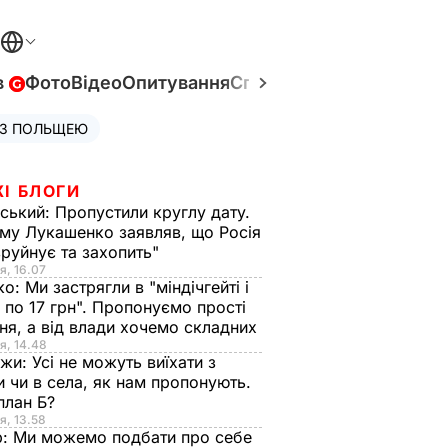
в
Фото
Відео
Опитування
Спецпроєкти
Війна в Укр
 З ПОЛЬЩЕЮ
ЖІ БЛОГИ
ський:
Пропустили круглу дату.
ому Лукашенко заявляв, що Росія
зруйнує та захопить"
я, 16.07
ко:
Ми застрягли в "міндічгейті і
 по 17 грн". Пропонуємо прості
ня, а від влади хочемо складних
я, 14.48
нжи:
Усі не можуть виїхати з
и чи в села, як нам пропонують.
план Б?
я, 13.58
р:
Ми можемо подбати про себе