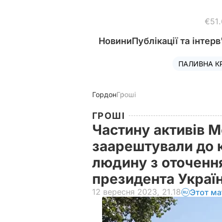
€51
Новини
Публікації та інтерв
ПАЛИВНА К
Гордон
Гроші
ГРОШІ
Частину активів 
заарештували до к
людину з оточення
президента Україн
12 вересня 2023, 21.18
Этот ма