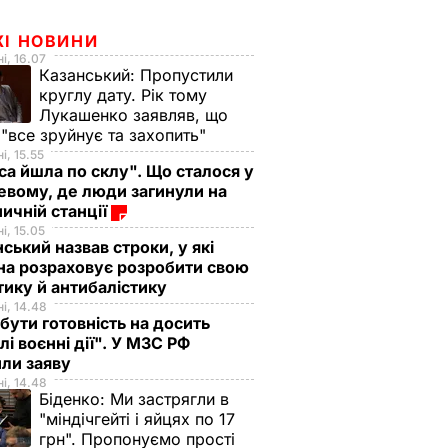
ЖІ НОВИНИ
і, 16.07
Казанський:
Пропустили
круглу дату. Рік тому
Лукашенко заявляв, що
 "все зруйнує та захопить"
і, 15.55
са йшла по склу". Що сталося у
евому, де люди загинули на
ничній станції
і, 15.05
ський назвав строки, у які
на розраховує розробити свою
тику й антибалістику
і, 14.48
бути готовність на досить
лі воєнні дії". У МЗС РФ
или заяву
і, 14.48
Біденко:
Ми застрягли в
"міндічгейті і яйцях по 17
грн". Пропонуємо прості