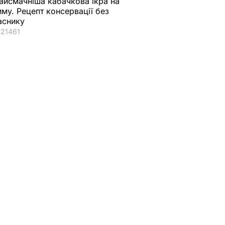
айсмачніша кабачкова ікра на
иму. Рецепт консервації без
аснику
21461