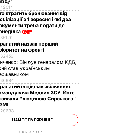
аїзду"
42014
то втратить бронювання від
обілізації з 1 вересня і які два
окументи треба подати до
онеділка
35120
рапатий назвав перший
ріоритет на фронті
32459
інченко:
Він був генералом КДБ,
кий став українським
ержавником
30894
рапатий ініціював звільнення
омандувача Медсил ЗСУ. Його
азивали "людиною Сирського"
 ЗМІ
29633
НАЙПОПУЛЯРНІШЕ
РЕКЛАМА