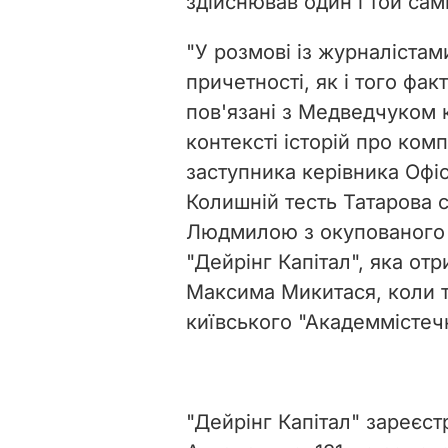
здійснював один і той сами
"У розмові із журналістам
причетності, як і того фа
пов'язані з Медведчуком 
контексті історій про ком
заступника керівника Офі
Колишній тесть Татарова 
Людмилою з окупованого Д
"Дейрінг Капітал", яка от
Максима Микитася, коли т
київського "Академмістечк
"Дейрінг Капітал" зареєст