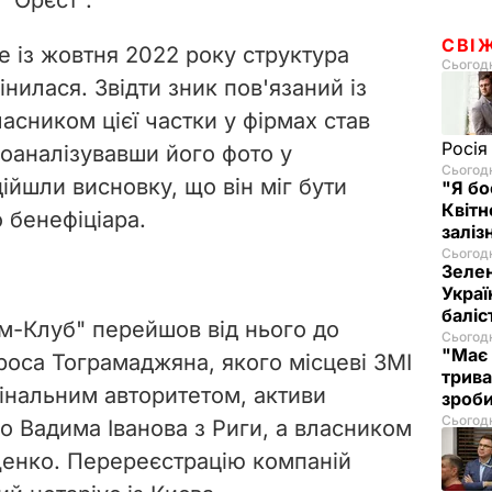
СВІ
 із жовтня 2022 року структура
Сьогодн
інилася. Звідти зник пов'язаний із
асником цієї частки у фірмах став
Росія
оаналізувавши його фото у
Сьогодн
ійшли висновку, що він міг бути
"Я бо
Квітн
 бенефіціара.
заліз
Сьогодн
Зелен
Украї
баліс
ем-Клуб" перейшов від нього до
Сьогодн
"Має 
роса Тограмаджяна, якого місцеві ЗМІ
трива
інальним авторитетом, активи
зроб
Сьогодн
о Вадима Іванова з Риги, а власником
щенко. Перереєстрацію компаній