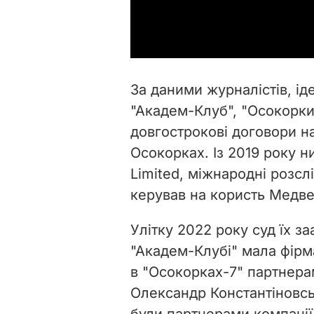
За даними журналістів, іде
"Академ-Клуб", "Осокорки-
довгострокові договори на
Осокорках. Із 2019 року н
Limited, міжнародні розс
керував на користь Медве
Улітку 2022 року суд їх з
"Академ-Клубі" мала фірм
в "Осокорках-7" партнера
Олександр Константіновсь
були партнерами компанії