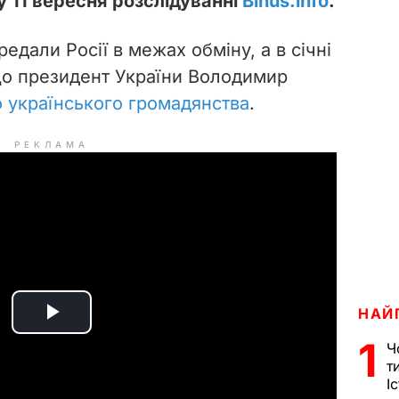
 11 вересня розслідуванні
Bihus.info
.
дали Росії в межах обміну, а в січні
що президент України Володимир
о українського громадянства
.
РЕКЛАМА
НАЙ
P
1
Ч
т
l
І