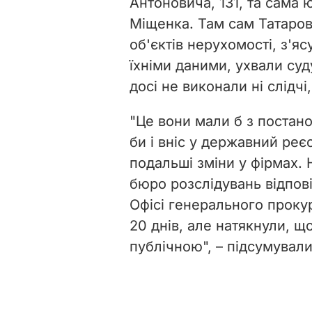
Антоновича, 131, та сама 
Міщенка. Там сам Татаров 
об'єктів нерухомості, з'яс
їхніми даними, ухвали су
досі не виконали ні слідчі
"Це вони мали б з постан
би і вніс у державний ре
подальші зміни у фірмах.
бюро розслідувань відпові
Офісі генерального проку
20 днів, але натякнули, щ
публічною", – підсумували