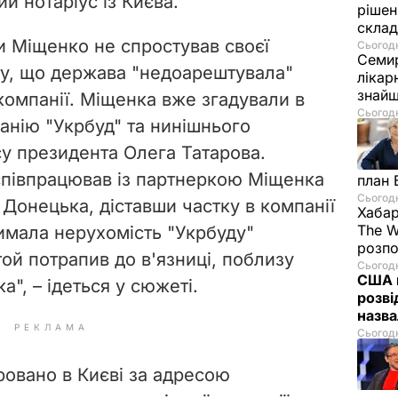
й нотаріус із Києва.
рішен
скла
и Міщенко не спростував своєї
Сьогодн
Семир
кту, що держава "недоарештувала"
лікар
знайш
компанії. Міщенка вже згадували в
Сьогодн
панію "Укрбуд" та нинішнього
су президента Олега Татарова.
співпрацював із партнеркою Міщенка
план 
Сьогодн
онецька, діставши частку в компанії
Хабар
The W
римала нерухомість "Укрбуду"
розпо
ой потрапив до в'язниці, поблизу
Сьогодн
США п
а", – ідеться у сюжеті.
розві
назв
РЕКЛАМА
Сьогодн
ровано в Києві за адресою