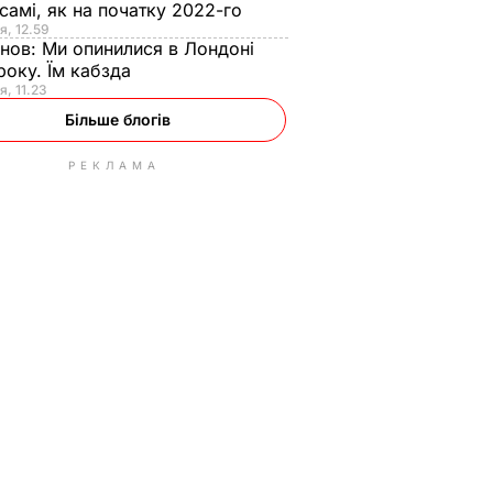
самі, як на початку 2022-го
я, 12.59
анов:
Ми опинилися в Лондоні
року. Їм кабзда
я, 11.23
Більше блогів
РЕКЛАМА