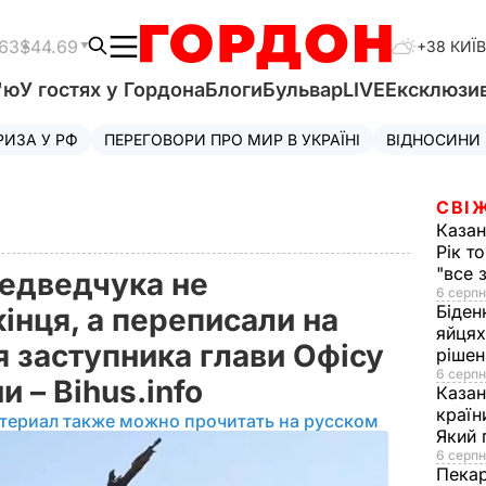
.63
$44.69
+38 КИЇВ
'ю
У гостях у Гордона
Блоги
Бульвар
LIVE
Ексклюзи
РИЗА У РФ
ПЕРЕГОВОРИ ПРО МИР В УКРАЇНІ
ВІДНОСИНИ
СВІ
Казан
Рік т
"все 
Медведчука не
6 серпн
Біден
інця, а переписали на
яйцях
 заступника глави Офісу
рішен
6 серпн
и – Bihus.info
Каза
країн
териал также можно прочитать на русском
Який 
6 серпн
Пека