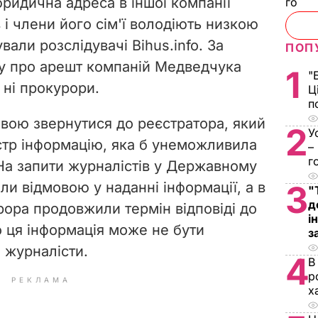
юридична адреса в іншої компанії
го
і члени його сім'ї володіють низкою
ували розслідувачі Bihus.info. За
ПОП
ду про арешт компаній Медведчука
1
"
, ні прокурори.
Ц
п
овою звернутися до реєстратора, який
2
У
єстр інформацію, яка б унеможливила
–
г
 На запити журналістів у Державному
ли відмовою у наданні інформації, а в
3
"
д
рора продовжили термін відповіді до
і
о ця інформація може не бути
з
 журналісти.
4
В
р
РЕКЛАМА
х