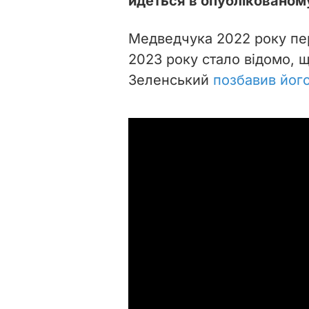
йдеться в опублікованому
Медведчука 2022 року пере
2023 року стало відомо, 
Зеленський
позбавив йог