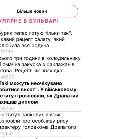
Більше новин
УЛЯРНЕ В БУЛЬВАРІ
Буряк тепер готую тільки так".
ікавий рецепт салату, який
олюбила вся родина
59189
сього три години в холодильнику
 і смачна закуска з баклажанів
отова. Рецепт, як знахідка
40826
Такі можуть неочікувано
обитися висот". У військовому
нституті розповіли, як Драпатий
ахищав диплом
26706
 інституті танкових військ
озповіли про особливу рису
арактеру головкома Драпатого
23652