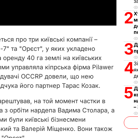
з
a
2
Х
y
м
д
V
п
ться про три київські компанії –
3
i
Д
7" та "Орєст", у яких укладено
п
 оренду 40 га землі на київських
d
4
З
ими управляла кіпрська фірма Pilawer
я
e
лідувачі OCCRP довели, що нею
д
дчука його партнер Тарас Козак.
o
5
Д
к
аарештував, на той момент частки в
н
–
а з орбіти нардепа Вадима Столара, а
ми були київські бізнесмени
кий та Валерій Міщенко. Вони також
 "Орєст".