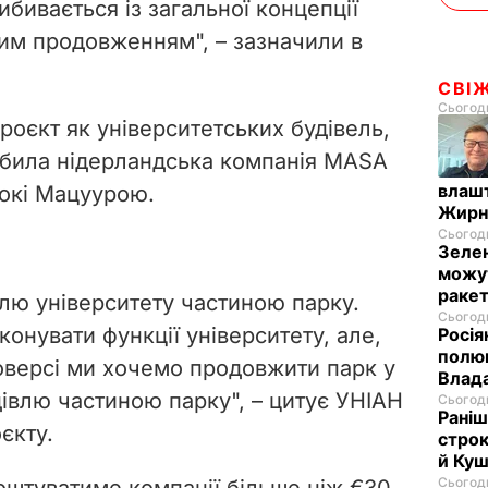
бивається із загальної концепції
ним продовженням", – зазначили в
СВІ
Сьогодн
роєкт як університетських будівель,
робила нідерландська компанія MASA
влашт
рокі Мацуурою.
Жирн
Сьогодн
Зелен
можут
ракет
лю університету частиною парку.
Сьогодн
конувати функції університету, але,
Росія
полюв
оверсі ми хочемо продовжити парк у
Влад
дівлю частиною парку", – цитує УНІАН
Сьогодн
Раніш
єкту.
строк
й Куш
Сьогодн