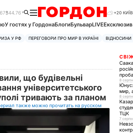
.67
$44.76
+20 КИЇВ
'ю
У гостях у Гордона
Блоги
Бульвар
LIVE
Ексклюзи
РИЗА У РФ
ПЕРЕГОВОРИ ПРО МИР В УКРАЇНІ
ВІДНОСИНИ
СВІЖ
Саака
росій
проб
явили, що будівельні
8 серпн
Юнус
вання університетського
мир, 
уполі тривають за планом
8 серпн
Казар
териал также можно прочитать на русском
студе
ТЦК
7 серпн
Невз
контр