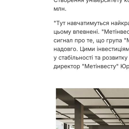
Створення університету к
млн.
"Тут навчатимуться найкра
цьому впевнені. "Метінвес
сигнал про те, що група "М
надовго. Цими інвестиція
у стабільності та розвитку
директор "Метінвесту" Юр