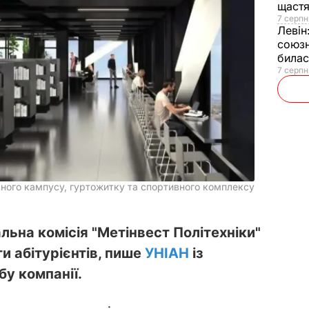
щаст
7 серпн
Левін
союзн
билас
7 серпн
вного кампусу, гуртожитку та спортивного комплексу
льна комісія "Метінвест Політехніки"
и абітурієнтів, пише
УНІАН
із
у компанії.