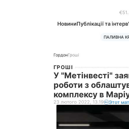
€51
Новини
Публікації та інтерв
ПАЛИВНА К
Гордон
Гроші
ГРОШІ
У "Метінвесті" за
роботи з облашту
комплексу в Марі
23 лютого 2022, 13.19
Этот ма