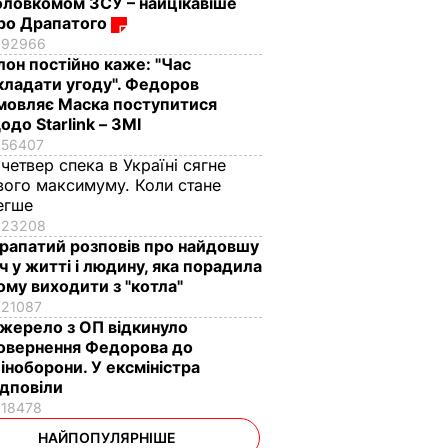
оловкомом ЗСУ – найцікавіше
ро Драпатого
92966
Ілон постійно каже: "Час
кладати угоду". Федоров
мовляє Маска поступитися
одо Starlink – ЗМІ
56407
 четвер спека в Україні сягне
вого максимуму. Коли стане
егше
23208
рапатий розповів про найдовшу
іч у житті і людину, яка порадила
ому виходити з "котла"
21087
жерело з ОП відкинуло
овернення Федорова до
іноборони. У ексміністра
ідповіли
18478
НАЙПОПУЛЯРНІШЕ