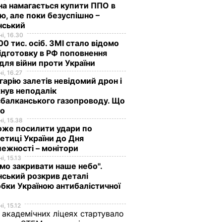
на намагається купити ППО в
лю, але поки безуспішно –
нський
і, 16.30
0 тис. осіб. ЗМІ стало відомо
ідготовку в РФ поповнення
 для війни проти України
і, 16.27
гарію залетів невідомий дрон і
нув неподалік
балканського газопроводу. Що
мо
і, 15.38
оже посилити удари по
етиці України до Дня
ежності – монітори
і, 15.13
мо закривати наше небо".
ський розкрив деталі
бки Україною антибалістичної
і, 15.12
 академічних ліцеях стартувало