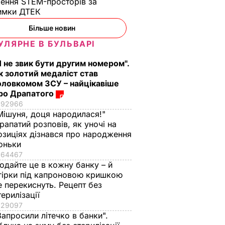
ення STEM-просторів за
имки ДТЕК​
Більше новин
УЛЯРНЕ В БУЛЬВАРІ
Я не звик бути другим номером".
к золотий медаліст став
оловкомом ЗСУ – найцікавіше
ро Драпатого
92966
Мішуня, доця народилася!"
рапатий розповів, як уночі на
озиціях дізнався про народження
оньки
64467
одайте це в кожну банку – й
гірки під капроновою кришкою
е перекиснуть. Рецепт без
терилізації
29097
Запросили літечко в банки".