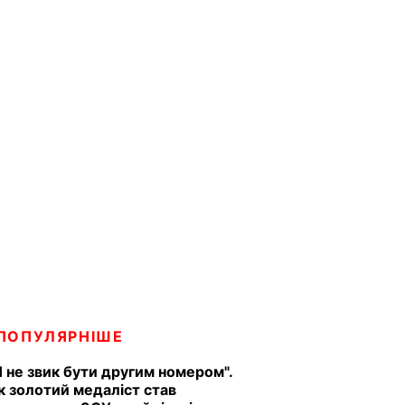
ПОПУЛЯРНІШЕ
Я не звик бути другим номером".
к золотий медаліст став