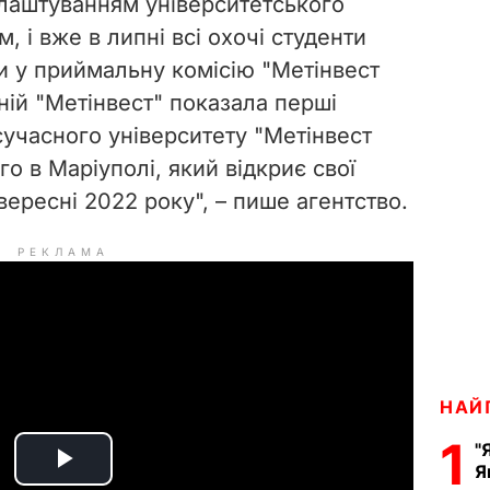
блаштуванням університетського
, і вже в липні всі охочі студенти
 у приймальну комісію "Метінвест
ній "Метінвест" показала перші
асучасного університету "Метінвест
го в Маріуполі, який відкриє свої
 вересні 2022 року", – пише агентство.
РЕКЛАМА
НАЙ
1
"
Я
P