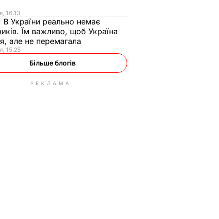
я
я, 16.13
:
В України реально немає
иків. Їм важливо, щоб Україна
я, але не перемагала
я, 15.25
Більше блогів
РЕКЛАМА