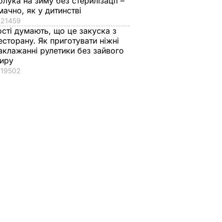
блука на зиму без стерилізації –
мачно, як у дитинстві
21459
ості думають, що це закуска з
есторану. Як приготувати ніжні
аклажанні рулетики без зайвого
иру
19502