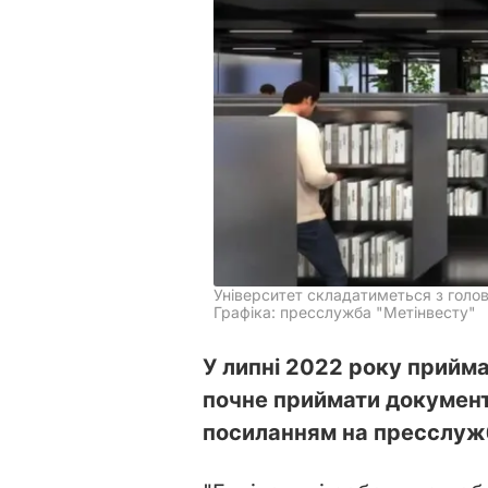
Університет складатиметься з голо
Графіка: пресслужба "Метінвесту"
У липні 2022 року прийма
почне приймати документ
посиланням на пресслужб