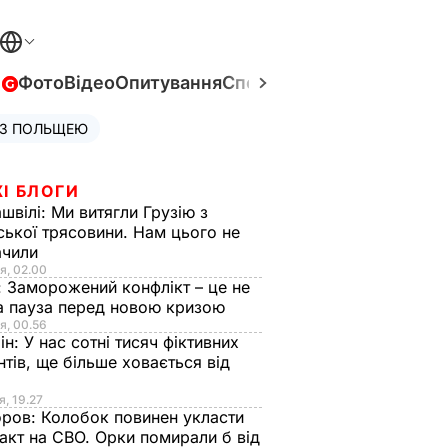
в
Фото
Відео
Опитування
Спецпроєкти
Війна в Укра
 З ПОЛЬЩЕЮ
І БЛОГИ
швілі:
Ми витягли Грузію з
ської трясовини. Нам цього не
ачили
я, 02.00
:
Заморожений конфлікт – це не
а пауза перед новою кризою
я, 00.56
ін:
У нас сотні тисяч фіктивних
нтів, ще більше ховається від
я, 19.27
оров:
Колобок повинен укласти
акт на СВО. Орки помирали б від