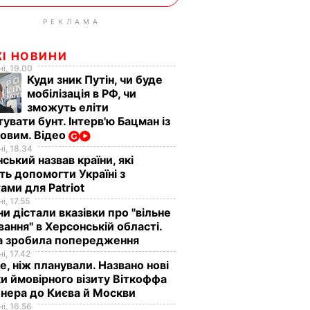
РЕКЛАМА
ЖІ НОВИНИ
і, 19.00
Куди зник Путін, чи буде
мобілізація в РФ, чи
зможуть еліти
увати бунт. Інтерв'ю Бацман із
овим. Відео
і, 18.34
ський назвав країни, які
ь допомогти Україні з
ами для Patriot
і, 17.55
ни дістали вказівки про "вільне
ання" в Херсонській області.
а зробила попередження
і, 17.42
е, ніж планували. Названо нові
и ймовірного візиту Віткоффа
нера до Києва й Москви
і, 16.56