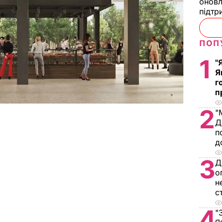
оновл
підтр
❯
ПОП
1
"
Я
г
п
2
"
Д
п
д
3
Д
о
н
с
4
"