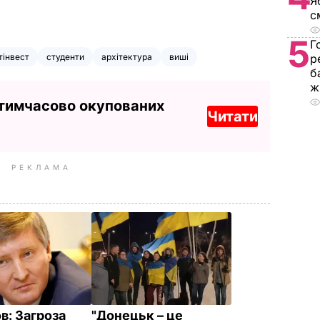
Я
с
5
Г
р
тінвест
студенти
архітектура
виші
б
ж
 тимчасово окупованих
Читати
РЕКЛАМА
в: Загроза
"Донецьк – це