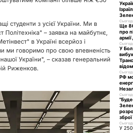
оштуватиме компанії більше ніж €30
Украї
Ізраї
Зеле
Сьогодн
щі студенти з усієї України. Ми в
Ще 80
про п
т Політехніка" – заявка на майбутнє,
армії
етінвест" в Україні всерйоз і
Сьогодн
У Бол
ми ми говоримо про свою впевненість
вибух
 нашої України", – сказав генеральний
Транс
відо
ій Риженков.
Сьогодн
РФ м
енерг
Незал
Сьогодн
"Буде
Зелен
розро
зброї
Сьогодн
У 250