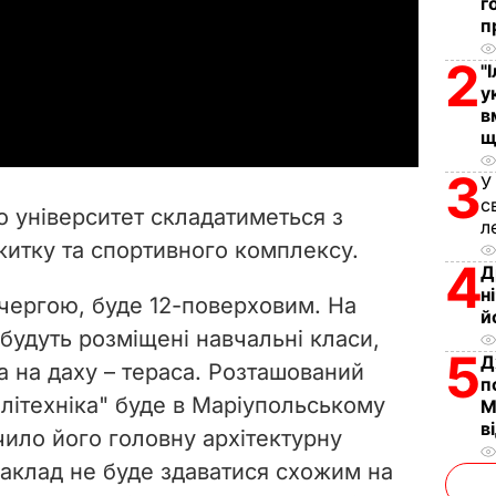
г
п
l
2
"
a
у
в
y
щ
3
У
V
с
що
університет
складатиметься
з
л
i
житку та спортивного комплексу.
4
Д
d
н
чергою, буде 12-поверховим. На
й
e
 будуть розміщені навчальні класи,
5
Д
 а на даху – тераса. Розташований
п
o
олітехніка" буде в Маріупольському
М
в
чило його головну архітектурну
заклад не буде здаватися схожим на