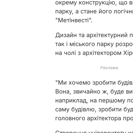
окрему конструкцію, що ви
парку, а стане його логіч
"Метінвесті".
Дизайн та архітектурний п
так і міського парку роз
на чолі з архітектором Хі
"Ми хочемо зробити будів
Вона, звичайно ж, буде ви
наприклад, на першому п
саму будівлю, зробити бу
головного архітектора про