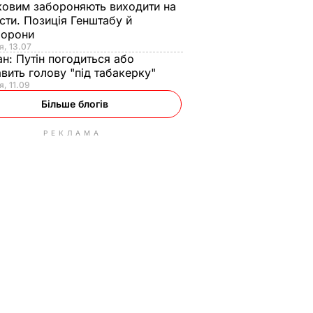
ковим забороняють виходити на
сти. Позиція Генштабу й
борони
я, 13.07
ан:
Путін погодиться або
авить голову "під табакерку"
я, 11.09
Більше блогів
РЕКЛАМА