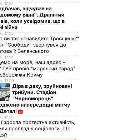
і, 17.57
дбачав, відчував на
ідомому рівні". Драпатий
вів, коли усвідомив, що в
ні війна
і, 17.55
о ви так ненавидите Троєщину?"
т "Свободи" звернувся до
това й Зеленського
і, 17.54
демо на море, наш адрес –
 ГУР провів "морський парад"
 узбережжя Криму
і, 17.39
Діра в даху, зруйновані
трибуни. Стадіон
"Чорноморець"
оджено напередодні матчу
 Деталі
і, 17.26
ії зросла протестна активність,
или провладні соціологи. Що
ося?