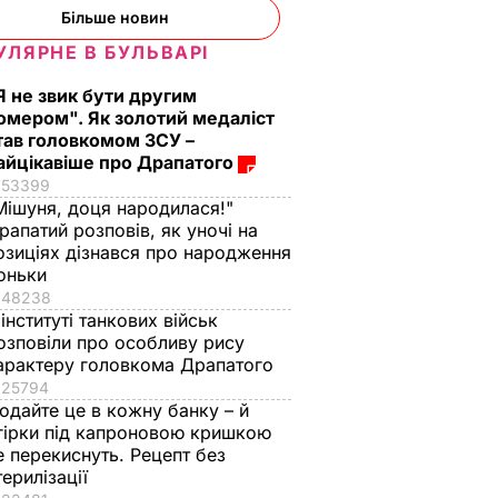
Більше новин
УЛЯРНЕ В БУЛЬВАРІ
Я не звик бути другим
омером". Як золотий медаліст
тав головкомом ЗСУ –
айцікавіше про Драпатого
53399
Мішуня, доця народилася!"
рапатий розповів, як уночі на
озиціях дізнався про народження
оньки
48238
 інституті танкових військ
озповіли про особливу рису
арактеру головкома Драпатого
25794
одайте це в кожну банку – й
гірки під капроновою кришкою
е перекиснуть. Рецепт без
терилізації