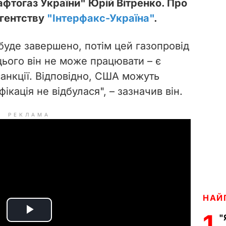
фтогаз України" Юрій Вітренко. Про
агентству
"Інтерфакс-Україна"
.
буде завершено, потім цей газопровід
цього він не може працювати – є
 санкції. Відповідно, США можуть
ікація не відбулася", – зазначив він.
РЕКЛАМА
НАЙ
1
"
P