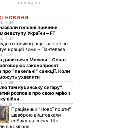
РЕКЛАМА
ЖІ НОВИНИ
і, 18.46
назвали головні причини
мки вступу України – FT
і, 18.43
буде готовий краще, але це не
тує кращої зими – Пантелеєв
і, 18.27
н дивиться з Москви". Сенат
обговорює законопроєкт
 про "пекельні" санкції. Коли
 можуть ухвалити
і, 18.26
лю там кубинську сигару".
тий розповів про свою мрію з
ку війни
і, 18.18
Працівники "Нової пошти"
шваброю виштовхали
собаку на спеку. Що
ли в компанії