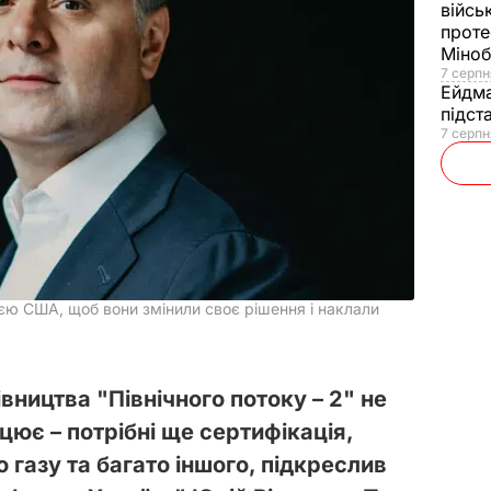
війсь
проте
Міно
7 серпн
Ейдм
підст
7 серпн
ією США, щоб вони змінили своє рішення і наклали
вництва "Північного потоку – 2" не
цює – потрібні ще сертифікація,
 газу та багато іншого, підкреслив