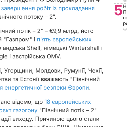
5
Н
о
завершення робіт із прокладання
П
нічного потоку – 2".
п
р
ічний потік – 2" – €9,9 млрд, його
й "Газпром" і
п'ять європейських
ландська Shell, німецькі Wintershall і
gie і австрійська OMV.
, Угорщини, Молдови, Румунії, Чехії,
итви та Естонії вважають "Північний
я енергетичної безпеки Європи
.
тало відомо, що
18 європейських
оєкт газогону
"Північний потік – 2"
тадії виходу. Причиною цього стали