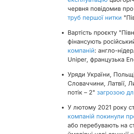
червня повідомив пр
труб першої нитки
"Пів
Вартість проєкту "Півн
фінансують російськи
компаній
: англо-нідер
Uniper, французька En
Уряди України, Польщі
Словаччини, Латвії, Л
потік – 2"
загрозою дл
У лютому 2021 року с
компаній покинули пр
або перебувають на с