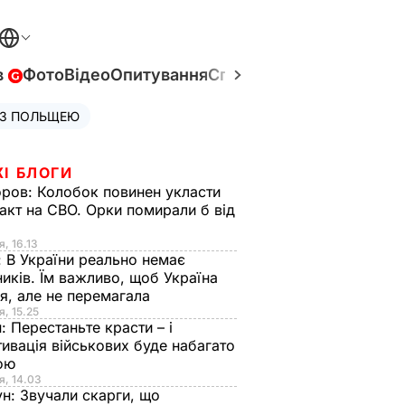
в
Фото
Відео
Опитування
Спецпроєкти
Війна в Укр
 З ПОЛЬЩЕЮ
ЖІ БЛОГИ
оров:
Колобок повинен укласти
акт на СВО. Орки помирали б від
я
я, 16.13
:
В України реально немає
иків. Їм важливо, щоб Україна
я, але не перемагала
я, 15.25
н:
Перестаньте красти – і
ивація військових буде набагато
ою
я, 14.03
ун:
Звучали скарги, що