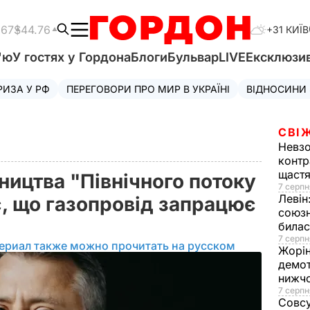
.67
$44.76
+31 КИЇВ
'ю
У гостях у Гордона
Блоги
Бульвар
LIVE
Ексклюзи
РИЗА У РФ
ПЕРЕГОВОРИ ПРО МИР В УКРАЇНІ
ВІДНОСИНИ
СВІ
Невз
контр
щаст
ництва "Північного потоку
7 серпн
Левін
є, що газопровід запрацює
союзн
билас
7 серпн
ериал также можно прочитать на русском
Жорі
демот
нижч
7 серпн
Совс