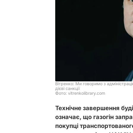
Вітренко: Ми говоримо з адміністрац
дієві санкції
Фото: vitrenkolibrary.com
Технічне завершення буді
означає, що газогін запра
покупці транспортованого