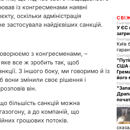
рював із конгресменами наявні
кту, оскільки адміністрація
СВІ
Сьогодн
не застосувала найдієвіших санкцій.
У ЄС 
затри
Сьогодн
Київ 
гаран
говорюємо з конгресменами, –
Сьогодн
"Путі
 яке все ж зробить так, щоб
США 
анкції. З іншого боку, ми говоримо й із
Грема
його
б вони змінили своє рішення і
Сьогодн
 розповів він.
"Запа
Драпа
почат
 що більшість санкцій можна
Сьогодн
газогону, а до компаній, що
ійних грошових потоків.
сказа