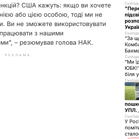
Сьогодн
анкцій? США кажуть: якщо ви хочете
"Пере
нією або цією особою, тоді ми не
підсв
розпо
и. Ви не зможете використовувати
Украї
 працювати з нашими
Сьогодн
"За щ
ми", – резюмував голова НАК.
Комба
Бахма
РЕКЛАМА
Сьогодн
"Ми ї
ЮБК!"
біля
Сьогодн
пошк
УПЛ.
Сьогодн
У Рос
поміт
стал