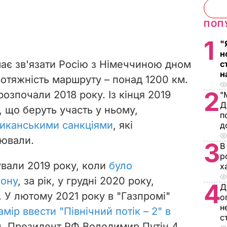
ПОП
1
"
н
 має зв'язати Росію з Німеччиною дном
с
н
ротяжність маршруту – понад 1200 км.
2
розпочали 2018 року. Із кінця 2019
"
Д
, що беруть участь у ньому,
п
риканськими санкціями
, які
д
ювали.
3
В
р
вали 2019 року, коли
було
х
гону
, за рік, у грудні 2020 року,
4
Д
. У лютому 2021 року в "Газпромі"
о
н
мір ввести "Північний потік – 2" в
с
. Президент РФ Володимир Путін 4