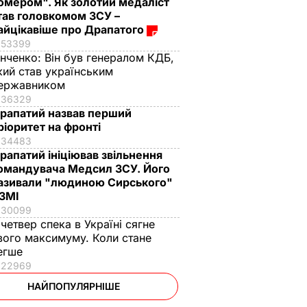
омером". Як золотий медаліст
тав головкомом ЗСУ –
айцікавіше про Драпатого
53399
інченко:
Він був генералом КДБ,
кий став українським
ержавником
36329
рапатий назвав перший
ріоритет на фронті
34483
рапатий ініціював звільнення
омандувача Медсил ЗСУ. Його
азивали "людиною Сирського"
 ЗМІ
30099
 четвер спека в Україні сягне
вого максимуму. Коли стане
егше
22969
НАЙПОПУЛЯРНІШЕ