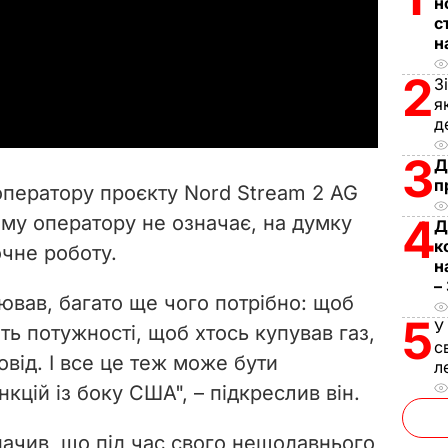
н
с
l
н
a
2
З
я
y
д
3
V
Д
п
оператору проєкту Nord Stream 2 AG
i
4
ому оператору не означає, на думку
Д
к
чне роботу.
d
н
–
e
ював, багато ще чого потрібно: щоб
5
У
ть потужності, щоб хтось купував газ,
o
с
овід. І все це теж може бути
л
кцій із боку США", – підкреслив він.
начив, що під час свого нещодавнього