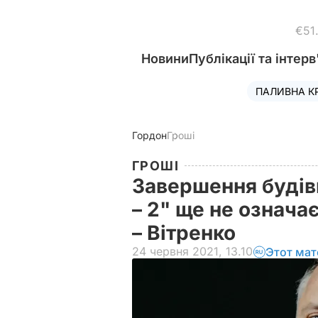
€51
Новини
Публікації та інтерв
ПАЛИВНА К
Гордон
Гроші
ГРОШІ
Завершення будів
– 2" ще не означа
– Вітренко
24 червня 2021, 13.10
Этот мат