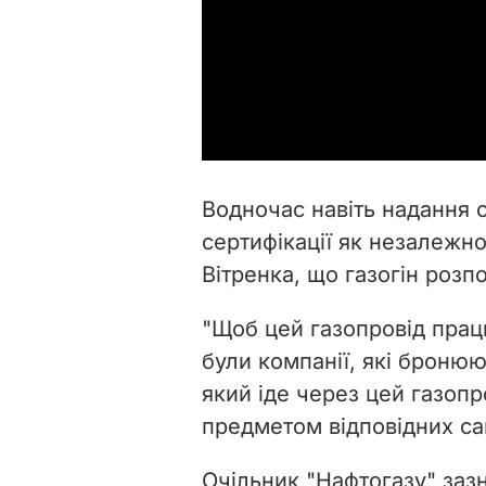
Водночас
навіть надання 
сертифікації як незалежн
Вітренка,
що газогін розпо
"Щоб цей газопровід прац
були компанії, які бронюю
який іде через цей газопр
предметом відповідних сан
Очільник "Нафтогазу" заз