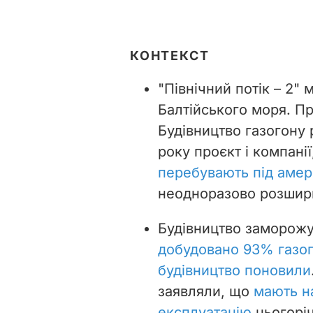
КОНТЕКСТ
"Північний потік – 2"
Балтійського моря. П
Будівництво газогону 
року проєкт і компанії
перебувають під аме
неодноразово розшир
Будівництво заморожу
добудовано 93% газо
будівництво поновили
заявляли, що
мають на
експлуатацію
цьогоріч