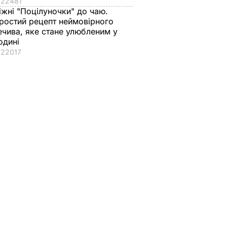
22481
іжні "Поцілуночки" до чаю.
ростий рецепт неймовірного
ечива, яке стане улюбленим у
одині
22017