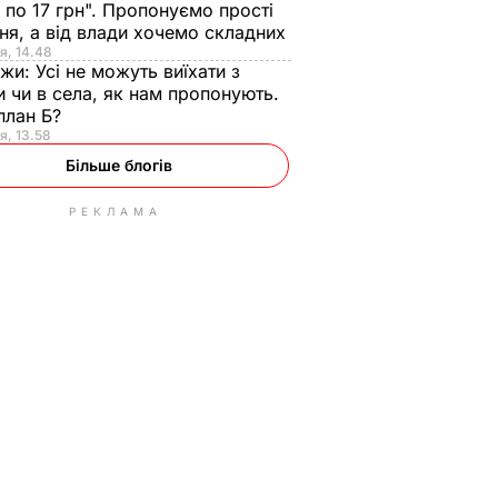
 по 17 грн". Пропонуємо прості
ня, а від влади хочемо складних
я, 14.48
нжи:
Усі не можуть виїхати з
и чи в села, як нам пропонують.
план Б?
я, 13.58
Більше блогів
РЕКЛАМА