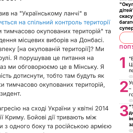
"Окуп
дітей
ив на "Українському ланчі" в
скасу
ється на спільний контроль території
багат
супе
 тимчасово окупованих територій" та
ення місцевих виборів на Донбасі.
ПОП
пеку [на окупованій території]? Ми
1
рулі. Я порушував це питання на
"
Ц
араз ми обговорюємо це в Мінську.
Я
п
сть дотиснути, тобто там будуть як
2
У
ики тимчасово окупованих територій,
–
езидент.
г
3
"
гресію на сході України у квітні 2014
д
ії Криму. Бойові дії тривають між
і
з
 з одного боку та російською армією