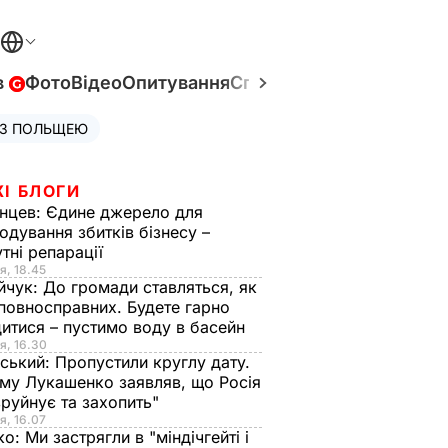
в
Фото
Відео
Опитування
Спецпроєкти
Війна в Укр
 З ПОЛЬЩЕЮ
ЖІ БЛОГИ
нцев:
Єдине джерело для
одування збитків бізнесу –
тні репарації
я, 18.45
йчук:
До громади ставляться, як
повносправних. Будете гарно
итися – пустимо воду в басейн
я, 16.30
ський:
Пропустили круглу дату.
ому Лукашенко заявляв, що Росія
зруйнує та захопить"
я, 16.07
ко:
Ми застрягли в "міндічгейті і