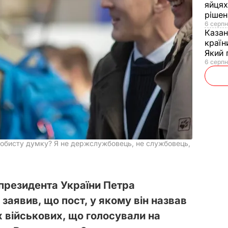
яйцях
рішен
6 серпн
Каза
країн
Який 
6 серпн
собисту думку? Я не держслужбовець, не службовець,
 президента України Петра
аявив, що пост, у якому він назвав
 військових, що голосували на