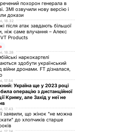
речений похорон генерала в
і. ЗМІ озвучили нову версію і
шли докази
і, 18.32
і після атак завдають більшої
, ніж саме влучання – Алекс
SVT Products
а
і, 18.28
бійські наркокартелі
аються здобути український
д війни дронами. FT дізналася,
що
і, 17.54
ний: Україна ще у 2023 році
била операцію з дистанційної
ції Криму, але Захід у неї не
рив
і, 17.43
ії заявили, що жінок "не можна
скати" до хлопчиків старше
 років
і, 17.24