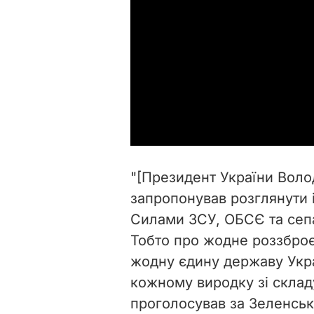
"[Президент України Вол
запропонував розглянути 
Силами ЗСУ, ОБСЄ та сеп
Тобто про жодне роззброє
жодну єдину державу Укра
кожному виродку зі склад
проголосував за Зеленсько