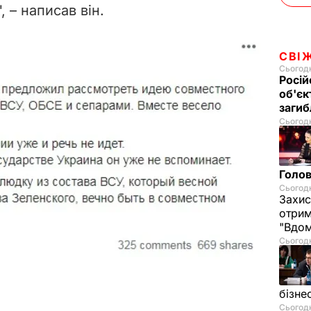
 – написав він.
СВІ
Сьогодн
Росій
об'єк
загиб
Сьогодн
Голов
Сьогодн
Захис
отрим
"Вдом
Сьогодн
бізне
Сьогодн