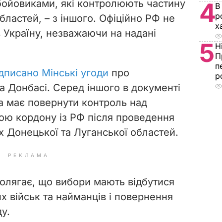
бойовиками, які контролюють частину
4
В
р
бластей, – з іншого. Офіційно РФ не
х
в Україну, незважаючи на надані
5
Н
П
п
дписано Мінські угоди
про
р
а Донбасі. Серед іншого в документі
на має повернути контроль над
ою кордону із РФ після проведення
х Донецької та Луганської областей.
РЕКЛАМА
аполягає, що вибори мають відбутися
х військ та найманців і повернення
у.