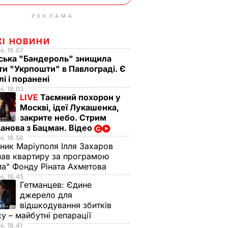
РЕКЛАМА
ЖІ НОВИНИ
і, 19.07
ська "Бандероль" знищила
ти "Укрпошти" в Павлограді. Є
лі і поранені
і, 19.03
LIVE
Таємний похорон у
Москві, ідеї Лукашенка,
закрите небо. Стрим
анова з Бацман. Відео
і, 18.58
ник Маріуполя Ілля Захаров
ав квартиру за програмою
а" Фонду Ріната Ахметова
і, 18.45
Гетманцев:
Єдине
джерело для
відшкодування збитків
су – майбутні репарації
і, 18.41