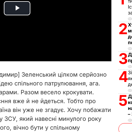
т
І
з
P
2
Х
l
м
д
a
п
y
3
Д
п
V
4
З
одимир] Зеленський цілком серйозно
я
i
ідею спільного патрулювання, ага.
д
арами. Разом весело крокувати.
d
5
Д
ння вже й не йдеться. Тобто про
к
e
н
їна він уже не згадує. Хочу побажати
–
у ЗСУ, який навесні минулого року
o
го, вічно бути у спільному