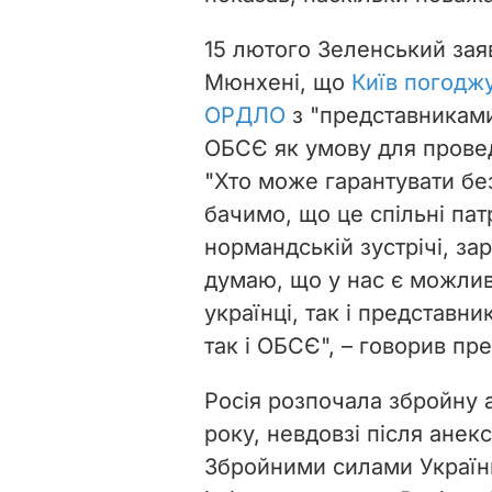
15 лютого Зеленський заяв
Мюнхені, що
Київ погоджу
ОРДЛО
з "представниками
ОБСЄ як умову для провед
"
Хто може гарантувати без
бачимо, що це спільні пат
нормандській зустрічі, з
думаю, що у нас є можливі
українці, так і представн
так і ОБСЄ
", – говорив пр
Росія розпочала збройну а
року, невдовзі після анекс
Збройними силами України