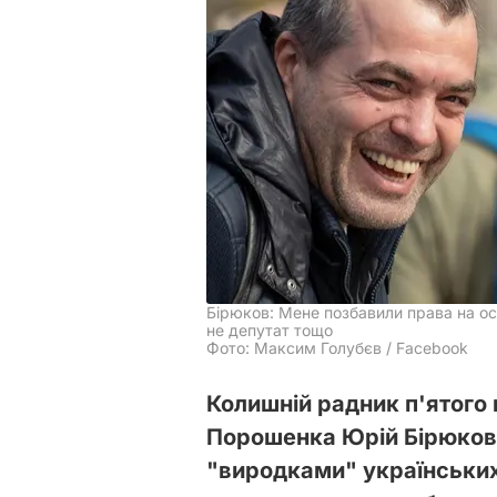
Бірюков: Мене позбавили права на о
не депутат тощо
Фото: Максим Голубєв / Facebook
Колишній радник п'ятого
Порошенка Юрій Бірюков з
"виродками" українських