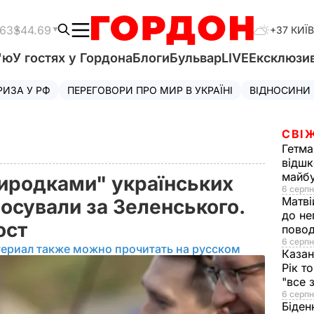
.63
$44.69
+37 КИЇВ
'ю
У гостях у Гордона
Блоги
Бульвар
LIVE
Ексклюзи
РИЗА У РФ
ПЕРЕГОВОРИ ПРО МИР В УКРАЇНІ
ВІДНОСИНИ
СВІ
Гетма
відшк
майбу
виродками" українських
6 серпн
Матві
лосували за Зеленського.
до не
ост
повод
6 серпн
териал также можно прочитать на русском
Казан
Рік т
"все 
6 серпн
Біден