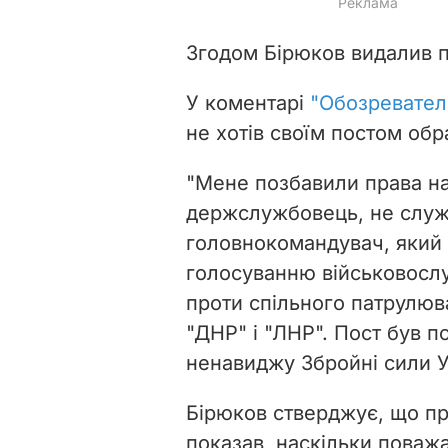
Згодом Бірюков видалив п
У коментарі
"Обозревате
не хотів своїм постом обр
"
Мене позбавили права на
держслужбовець, не служ
головнокомандувач, який 
голосуванню військовослуж
проти спільного патрулюв
"ДНР" і "ЛНР". Пост був п
ненавиджу Збройні сили У
Бірюков стверджує, що пр
показав, наскільки поважа