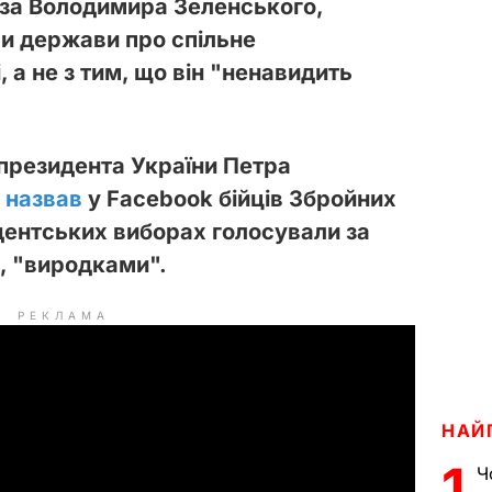
за Володимира Зеленського,
ви держави про спільне
 а не з тим, що він "ненавидить
 президента України Петра
в
назвав
у Facebook бійців Збройних
идентських виборах голосували за
, "виродками".
РЕКЛАМА
НАЙ
1
Ч