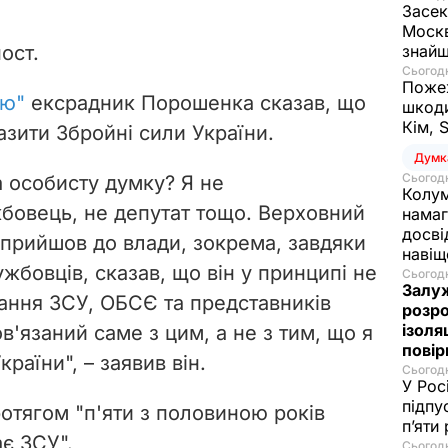
Засек
Москв
ост.
знай
Сьогодн
Пожеж
лю"
ексрадник Порошенка сказав, що
шкоди
Кім, 
азити Збройні сили України.
Думк
Сьогодн
 особисту думку? Я не
Колум
бовець, не депутат тощо. Верховний
намаг
досві
прийшов до влади, зокрема, завдяки
наві
бовців, сказав, що він у принципі не
Сьогодн
Залуж
ання ЗСУ, ОБСЄ та представників
розро
ізоля
ов'язаний саме з цим, а не з тим, що я
пові
країни
", – заявив він.
Сьогодн
У Рос
підпу
отягом "п'яти з половиною років
п’яти
є ЗСУ".
Сьогодн