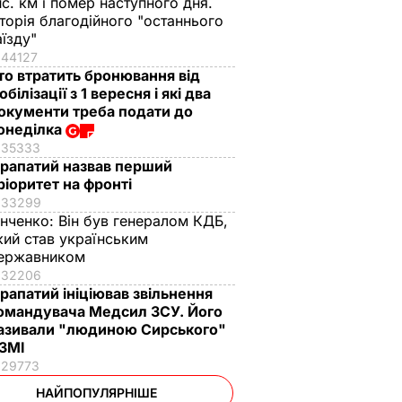
ис. км і помер наступного дня.
сторія благодійного "останнього
аїзду"
44127
то втратить бронювання від
обілізації з 1 вересня і які два
окументи треба подати до
онеділка
35333
рапатий назвав перший
ріоритет на фронті
33299
інченко:
Він був генералом КДБ,
кий став українським
ержавником
32206
рапатий ініціював звільнення
омандувача Медсил ЗСУ. Його
азивали "людиною Сирського"
 ЗМІ
29773
НАЙПОПУЛЯРНІШЕ