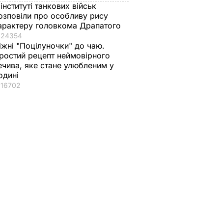
 інституті танкових військ
озповіли про особливу рису
арактеру головкома Драпатого
24354
іжні "Поцілуночки" до чаю.
ростий рецепт неймовірного
ечива, яке стане улюбленим у
одині
16702