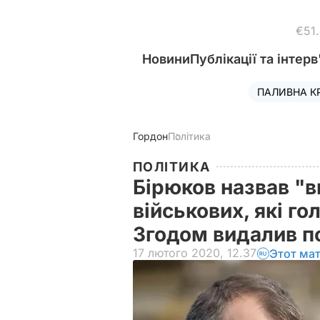
€51
Новини
Публікації та інтерв
ПАЛИВНА К
Гордон
Політика
ПОЛІТИКА
Бірюков назвав "
військових, які го
Згодом видалив п
17 лютого 2020, 12.37
Этот ма