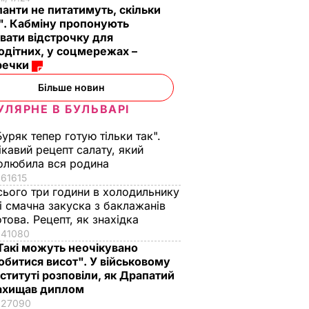
анти не питатимуть, скільки
". Кабміну пропонують
вати відстрочку для
одітних, у соцмережах –
речки
Більше новин
УЛЯРНЕ В БУЛЬВАРІ
Буряк тепер готую тільки так".
ікавий рецепт салату, який
олюбила вся родина
61615
сього три години в холодильнику
 і смачна закуска з баклажанів
отова. Рецепт, як знахідка
41080
Такі можуть неочікувано
обитися висот". У військовому
нституті розповіли, як Драпатий
ахищав диплом
27090