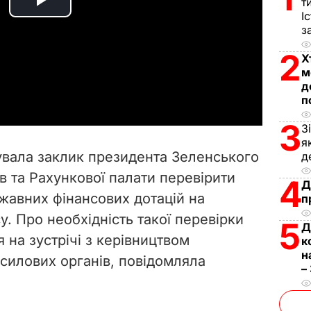
т
P
І
з
l
2
Х
м
a
д
п
y
3
З
V
я
увала заклик президента Зеленського
д
i
в та Рахункової палати перевірити
4
Д
жавних фінансових дотацій на
п
d
у. Про необхідність такої перевірки
5
Д
e
 на зустрічі з керівництвом
к
н
 силових органів, повідомляла
o
–