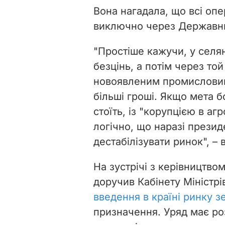
Вона нагадала, що всі опе
виключно через Державни
"Простіше кажучи, у селя
безцінь, а потім через т
новоявленим промисловим
більші гроші. Якщо мета б
стоїть, із "корупцією в аг
логічно, що наразі презид
дестабілізувати ринок", –
На зустрічі з керівництв
доручив Кабінету Міністр
введення в країні ринку з
призначення. Уряд має ро