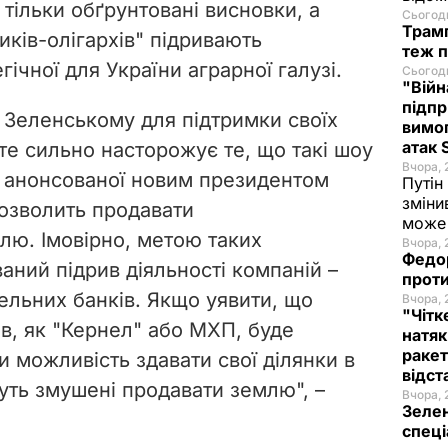
 тільки обґрунтовані висновки, а
Сьогодн
Трамп
иків-олігархів" підривають
теж п
гічної для України аграрної галузі.
Сьогодн
"Війн
підпр
о Зеленському для підтримки своїх
вимог
атак
те сильно насторожує те, що такі шоу
Вчора, 
 анонсованої новим президентом
Путін
зміни
озволить продавати
може 
лю. Імовірно, метою таких
Вчора, 
Федо
аний підрив діяльності компаній –
проти
ельних банків. Якщо уявити, що
Вчора, 
"Чітк
ів, як "Кернел" або МХП, буде
натяк
ракет
и можливість здавати свої ділянки в
відст
дуть змушені продавати землю", –
Вчора, 
Зелен
спеці