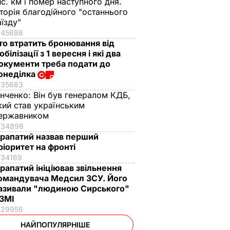
ис. км і помер наступного дня.
сторія благодійного "останнього
аїзду"
45686
то втратить бронювання від
обілізації з 1 вересня і які два
окументи треба подати до
онеділка
35683
інченко:
Він був генералом КДБ,
кий став українським
ержавником
34898
рапатий назвав перший
ріоритет на фронті
34169
рапатий ініціював звільнення
омандувача Медсил ЗСУ. Його
азивали "людиною Сирського"
 ЗМІ
29956
НАЙПОПУЛЯРНІШЕ