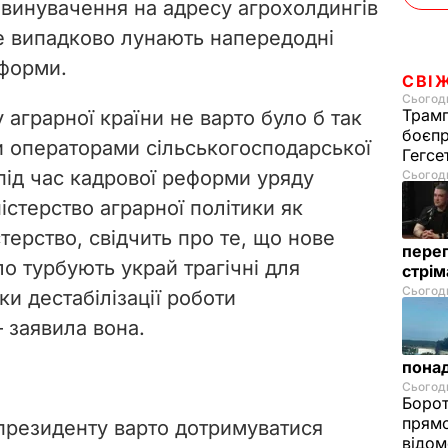
винувачення на адресу агрохолдингів
не випадково лунають напередодні
еформи.
СВІ
Сьогодн
Трамп
аграрної країни не варто було б так
боєпр
 операторами сільськогосподарської
Гегс
 під час кадрової реформи уряду
Сьогодн
істерство аграрної політики як
ерство, свідчить про те, що нове
перег
о турбують украй трагічні для
стрі
Сьогодн
ки дестабілізації роботи
– заявила вона.
понад
Сьогодн
Борот
прямо
президенту варто дотримуватися
відом