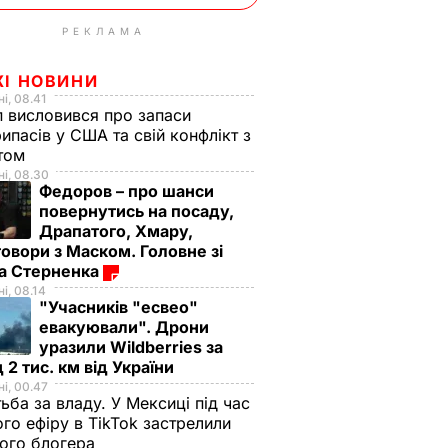
РЕКЛАМА
ЖІ НОВИНИ
і, 08.41
 висловився про запаси
ипасів у США та свій конфлікт з
етом
і, 08.30
Федоров – про шанси
повернутись на посаду,
Драпатого, Хмару,
овори з Маском. Головне зі
ма Стерненка
і, 08.14
"Учасників "есвео"
евакуювали". Дрони
уразили Wildberries за
 2 тис. км від України
і, 00.47
ьба за владу. У Мексиці під час
го ефіру в TikTok застрелили
ого блогера