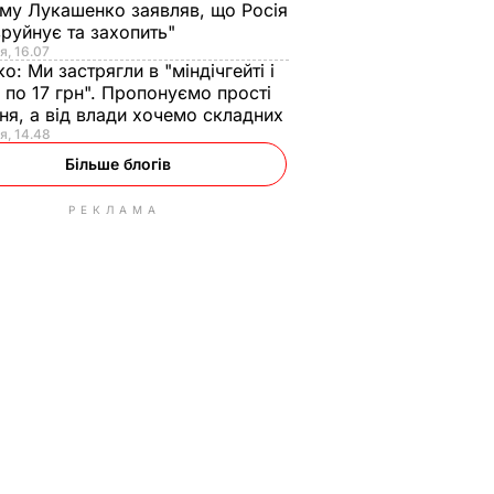
ому Лукашенко заявляв, що Росія
зруйнує та захопить"
я, 16.07
ко:
Ми застрягли в "міндічгейті і
 по 17 грн". Пропонуємо прості
ня, а від влади хочемо складних
я, 14.48
Більше блогів
РЕКЛАМА