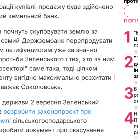
проти
рації купівлі-продажу буде здійснено
й земельний банк.
ПОП
н почнуть скуповувати землю за
1
"
Ц
ой самий Держзембанк перепродувати
п
 латифундистам уже за значно
2
"
оротьби Зеленського і тих, хто за ним
д
росекторі" саме така, тоді цілком
і
з
енту вигідно максимально розхитати і
 вважає Соколовська.
3
В
р
х
ом держави 2 вересня Зеленський
ів
розробити законопроєкт про
4
Н
П
емлі
сільськогосподарського
п
зробити документ про скасування
р