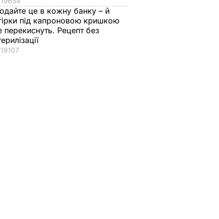
19654
одайте це в кожну банку – й
гірки під капроновою кришкою
е перекиснуть. Рецепт без
терилізації
19107