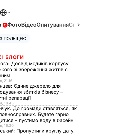
в
Фото
Відео
Опитування
Спецпроєкти
Війна в Укр
 З ПОЛЬЩЕЮ
ЖІ БЛОГИ
нога:
Досвід медиків корпусу
ького зі збереження життів є
інним
я, 21.16
нцев:
Єдине джерело для
одування збитків бізнесу –
тні репарації
я, 18.45
йчук:
До громади ставляться, як
повносправних. Будете гарно
итися – пустимо воду в басейн
я, 16.30
ський:
Пропустили круглу дату.