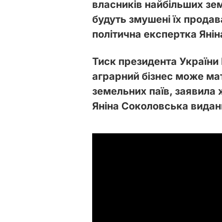
власників найбільших зем
будуть змушені їх продава
політична експертка Яні
Тиск президента України
аграрний бізнес може ма
земельних паїв, заявила 
Яніна Соколовська вида