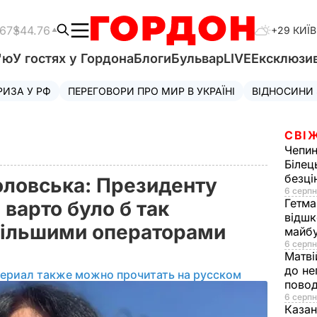
.67
$44.76
+29 КИЇВ
'ю
У гостях у Гордона
Блоги
Бульвар
LIVE
Ексклюзи
РИЗА У РФ
ПЕРЕГОВОРИ ПРО МИР В УКРАЇНІ
ВІДНОСИНИ
СВІ
Чепи
Білец
безц
оловська: Президенту
6 серпн
Гетма
 варто було б так
відшк
більшими операторами
майбу
6 серпн
Матві
до не
териал также можно прочитать на русском
повод
6 серпн
Казан