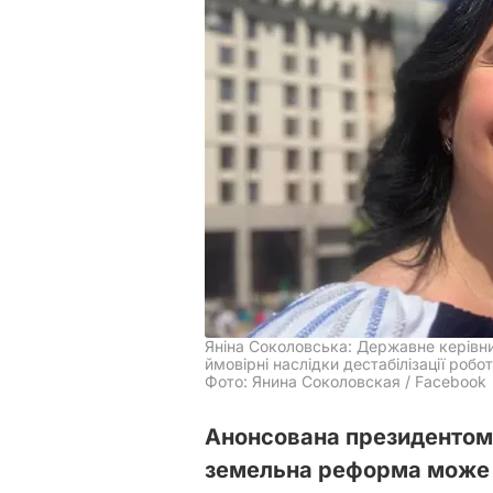
Яніна Соколовська: Державне керівни
ймовірні наслідки дестабілізації робот
Фото: Янина Соколовская / Facebook
Анонсована президентом
земельна реформа може ц