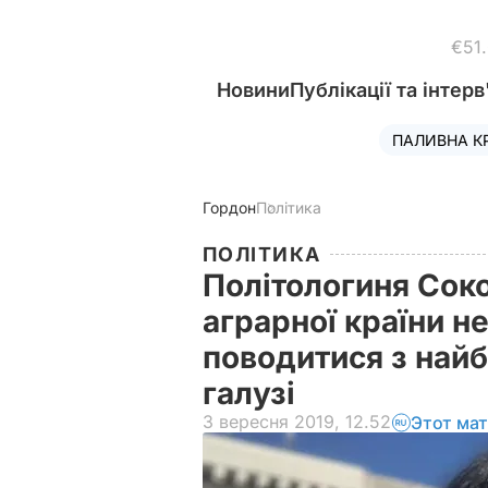
€51
Новини
Публікації та інтерв
ПАЛИВНА К
Гордон
Політика
ПОЛІТИКА
Політологиня Сок
аграрної країни не
поводитися з най
галузі
3 вересня 2019, 12.52
Этот ма