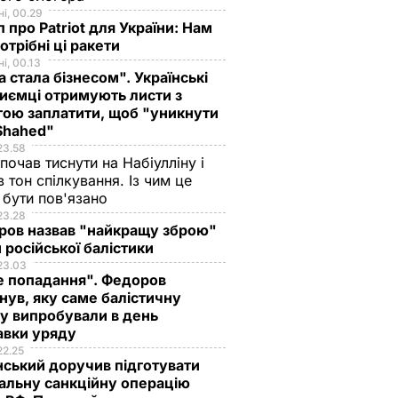
і, 00.29
 про Patriot для України: Нам
отрібні ці ракети
і, 00.13
а стала бізнесом". Українські
иємці отримують листи з
ою заплатити, щоб "уникнути
 Shahed"
23.58
 почав тиснути на Набіулліну і
в тон спілкування. Із чим це
бути пов'язано
23.28
ров назвав "найкращу зброю"
 російської балістики
23.03
е попадання". Федоров
нув, яку саме балістичну
у випробували в день
авки уряду
22.25
ський доручив підготувати
альну санкційну операцію