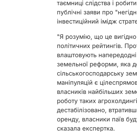
таємниці слідства і робити
публічні заяви про "негідн
інвестиційний імідж страте
"Я розумію, що це вигідн
політичних рейтингів. Про
влаштовують напередодні
земельної реформи, яка д
сільськогосподарську зем
маніпуляцій є цілеспрямов
власників найбільших зем
роботу таких агрохолдинг
дестабілізовано, втративш
оренду, власники паїв бу
сказала експертка.