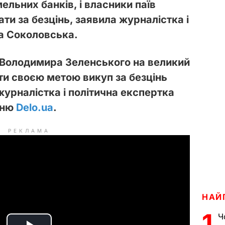
ельних банків, і власники паїв
ти за безцінь, заявила журналістка і
на Соколовська.
 Володимира Зеленського на великий
ти своєю метою викуп за безцінь
журналістка і політична експертка
нню
Delo.ua
.
РЕКЛАМА
НАЙ
1
Ч