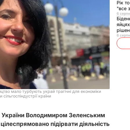
Рік т
"все 
6 серпн
Біден
яйцях
рішен
6 серпн
цтво мало турбують украй трагічні для економіки
и сільгоспіндустрії країни
 України Володимиром Зеленським
ілеспрямовано підірвати діяльність