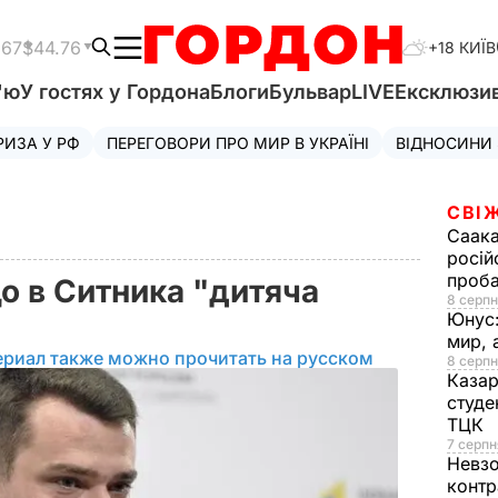
.67
$44.76
+18 КИЇВ
'ю
У гостях у Гордона
Блоги
Бульвар
LIVE
Ексклюзи
РИЗА У РФ
ПЕРЕГОВОРИ ПРО МИР В УКРАЇНІ
ВІДНОСИНИ
СВІ
Саака
росій
проб
о в Ситника "дитяча
8 серпн
Юнус
мир, 
ериал также можно прочитать на русском
8 серпн
Казар
студе
ТЦК
7 серпн
Невз
контр