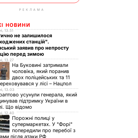
РЕКЛАМА
ЖІ НОВИНИ
і, 13.51
тично не залишилося
коджених станцій".
ський заявив про непросту
ацію перед зимою
і, 13.27
На Буковині затримали
чоловіка, який поранив
двох поліцейських та 11
переховувався у лісі – Нацпол
і, 13.03
аптово усунули генерала, який
инував підтримку України в
і. Що відомо
і, 12.40
Порожні полиці у
супермаркетах. У "Форі"
попередили про перебої з
ами після атаки РФ