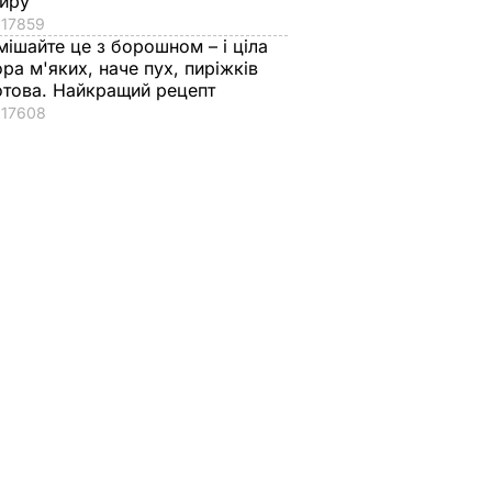
иру
17859
мішайте це з борошном – і ціла
ора м'яких, наче пух, пиріжків
отова. Найкращий рецепт
17608