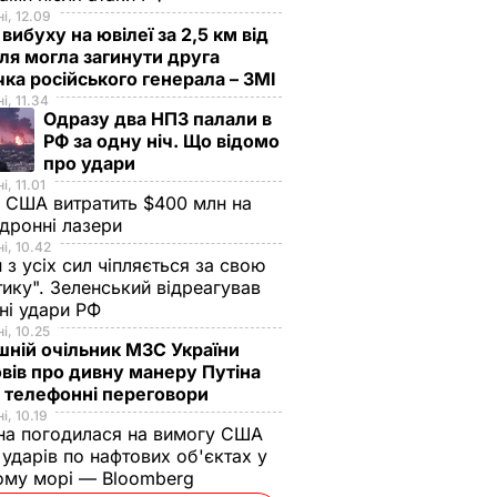
і, 12.09
 вибуху на ювілеї за 2,5 км від
я могла загинути друга
ка російського генерала – ЗМІ
і, 11.34
Одразу два НПЗ палали в
РФ за одну ніч. Що відомо
про удари
і, 11.01
 США витратить $400 млн на
дронні лазери
і, 10.42
н з усіх сил чіпляється за свою
тику". Зеленський відреагував
чні удари РФ
і, 10.25
ній очільник МЗС України
вів про дивну манеру Путіна
 телефонні переговори
і, 10.19
на погодилася на вимогу США
ударів по нафтових об'єктах у
ому морі — Bloomberg