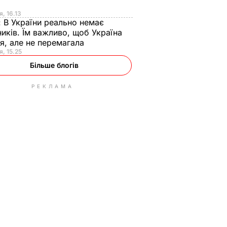
я
я, 16.13
:
В України реально немає
иків. Їм важливо, щоб Україна
я, але не перемагала
я, 15.25
Більше блогів
РЕКЛАМА