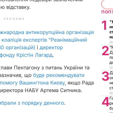
ю відставку.
ПОП
РЕКЛАМА
1
"
н
жнародна антикорупційна організація
с
н
,
коаліція експертів "Реанімаційний
2
0 організацій)
і
директор
"
Д
фонду Крістін Лагард
.
п
д
лави Пентагону з питань України та
3
Д
зазначив, що
буде рекомендувати
о
опомогу Вашингтона Києву
, якщо Рада
н
с
директора НАБУ Артема Ситника.
4
Г
ибрали з порядку денного
.
р
б