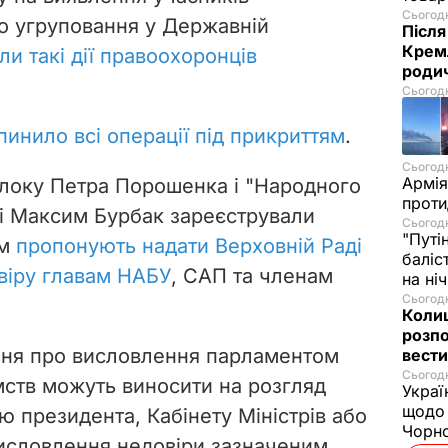
Сьогодн
о угруповання у Державній
Після
Кремл
ли такі дії правоохоронців
родич
Сьогодн
пинило всі операції під прикриттям
.
Сьогодн
Армія
Блоку Петра Порошенка і "Народного
проти
і Максим Бурбак зареєстрували
Сьогодн
"Путі
им
пропонують надати Верховній Раді
баліс
віру главам НАБУ
, САП та членам
на ні
Сьогодн
Колиш
розпо
тання про висловлення парламентом
вести
Сьогодн
мств можуть виносити на розгляд
Украї
щодо 
ю президента, Кабінету Міністрів або
Чорн
Висловлення недовіри зазначеним