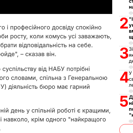
с
y
н
2
V
"
у
го і професійного досвіду спокійно
в
i
би росту, коли комусь усі заважають,
щ
 брати відповідальність на себе.
d
3
З
йде", – сказав він.
я
e
д
суспільству від НАБУ потрібні
4
o
У
 його словами, спільна з Генеральною
с
л
У) діяльність бюро має гарний
5
Д
н
п
шній день у спільній роботі є кращими,
"
всі навколо, крім одного "найкращого
.