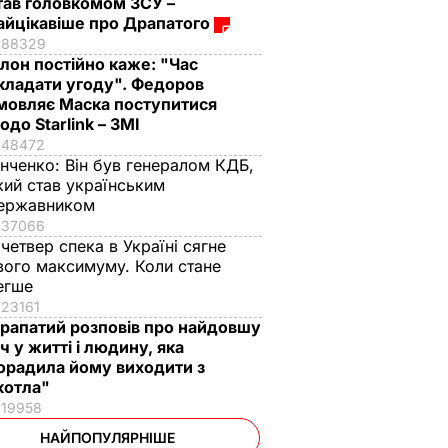
тав головкомом ЗСУ –
айцікавіше про Драпатого
88329
Ілон постійно каже: "Час
кладати угоду". Федоров
мовляє Маска поступитися
одо Starlink – ЗМІ
48472
інченко:
Він був генералом КДБ,
кий став українським
ержавником
37066
 четвер спека в Україні сягне
вого максимуму. Коли стане
егше
23161
рапатий розповів про найдовшу
іч у житті і людину, яка
орадила йому виходити з
котла"
19958
НАЙПОПУЛЯРНІШЕ