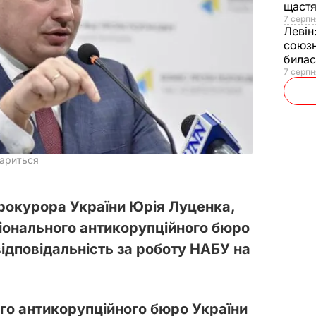
щаст
7 серпн
Левін
союзн
билас
7 серпн
іариться
рокурора України Юрія Луценка,
іонального антикорупційного бюро
ідповідальність за роботу НАБУ на
го антикорупційного бюро України