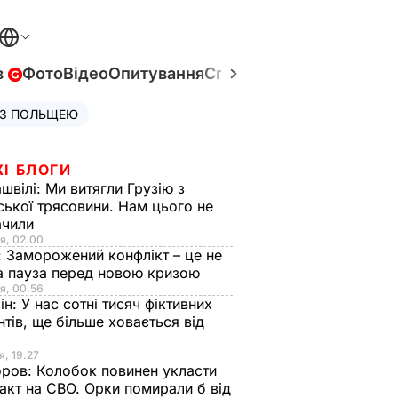
в
Фото
Відео
Опитування
Спецпроєкти
Війна в Укр
 З ПОЛЬЩЕЮ
ЖІ БЛОГИ
швілі:
Ми витягли Грузію з
ської трясовини. Нам цього не
ачили
я, 02.00
:
Заморожений конфлікт – це не
а пауза перед новою кризою
я, 00.56
ін:
У нас сотні тисяч фіктивних
нтів, ще більше ховається від
я, 19.27
оров:
Колобок повинен укласти
акт на СВО. Орки помирали б від