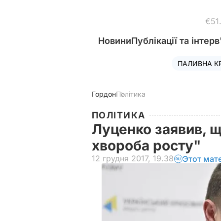
€51
Новини
Публікації та інтерв
ПАЛИВНА К
Гордон
Політика
ПОЛІТИКА
Луценко заявив, щ
хвороба росту"
12 грудня 2017, 19.38
Этот мат