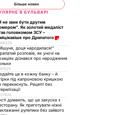
Більше новин
УЛЯРНЕ В БУЛЬВАРІ
Я не звик бути другим
омером". Як золотий медаліст
тав головкомом ЗСУ –
айцікавіше про Драпатого
88329
Мішуня, доця народилася!"
рапатий розповів, як уночі на
озиціях дізнався про народження
оньки
61525
одайте це в кожну банку – й
гірки під капроновою кришкою
е перекиснуть. Рецепт без
терилізації
27626
ості думають, що це закуска з
есторану. Як приготувати ніжні
аклажанні рулетики без зайвого