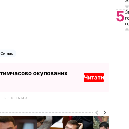
ж
5
З
г
г
 Ситник
 тимчасово окупованих
Читати
РЕКЛАМА