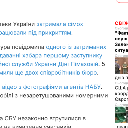
СВІ
пеки України
затримала сімох
Сьогодн
працювали під прикриттям
.
"Фак
неуш
Зелен
тура повідомила
одного із затриманих
ситу
і даванні хабара першому заступнику
Сьогодн
ної служби України Діні Пімаховій
.
5
мили ще двох співробітників бюро
.
днів 
Сьогодн
 відео з фотографіями агентів НАБУ
.
США р
коорд
мобілі з незаретушованими номерними
Європ
Сьогодн
а СБУ незаконно втрутилися в
 на виявлення учасників
товар