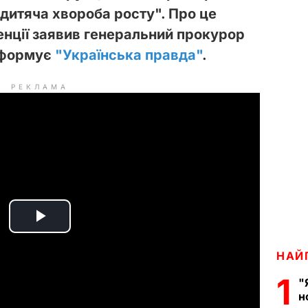
дитяча хвороба росту". Про це
енції заявив генеральний прокурор
інформує
"Українська правда"
.
РЕКЛАМА
P
НАЙ
l
1
"
a
н