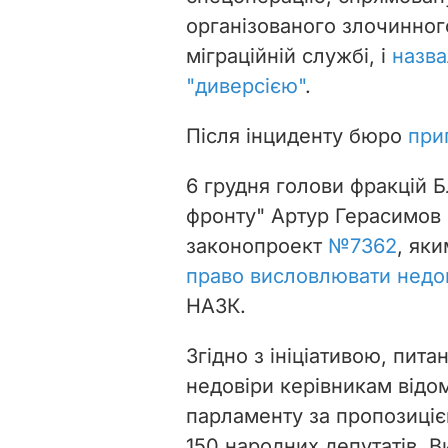
організованого злочинног
міграційній службі, і
назва
"диверсією"
.
Після інциденту бюро
при
6 грудня голови фракцій 
фронту" Артур Герасимов 
законопроект
№7362
, як
право висловлювати недо
НАЗК.
Згідно з ініціативою, пи
недовіри керівникам відо
парламенту за пропозиціє
150 народних депутатів. 