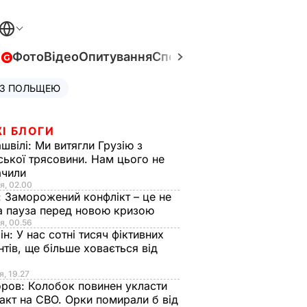
в
Фото
Відео
Опитування
Спецпроєкти
Війна в Укра
 З ПОЛЬЩЕЮ
І БЛОГИ
швілі:
Ми витягли Грузію з
ської трясовини. Нам цього не
ачили
я, 02.00
:
Заморожений конфлікт – це не
а пауза перед новою кризою
я, 00.56
ін:
У нас сотні тисяч фіктивних
нтів, ще більше ховається від
я, 19.27
оров:
Колобок повинен укласти
акт на СВО. Орки помирали б від