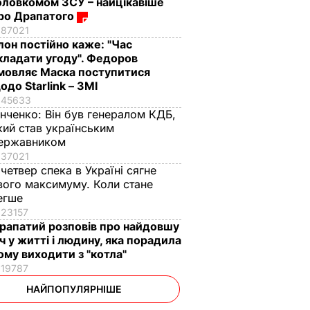
оловкомом ЗСУ – найцікавіше
ро Драпатого
87021
Ілон постійно каже: "Час
кладати угоду". Федоров
мовляє Маска поступитися
одо Starlink – ЗМІ
45633
інченко:
Він був генералом КДБ,
кий став українським
ержавником
37021
 четвер спека в Україні сягне
вого максимуму. Коли стане
егше
23157
рапатий розповів про найдовшу
іч у житті і людину, яка порадила
ому виходити з "котла"
19787
НАЙПОПУЛЯРНІШЕ