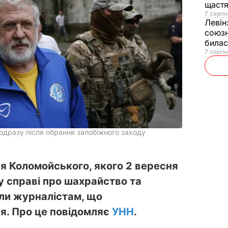
щаст
7 серпн
Левін
союзн
билас
7 серпн
одразу після обрання запобіжного заходу
ря Коломойського, якого 2 вересня
у справі про шахрайство та
или журналістам, що
я. Про це повідомляє
УНН
.