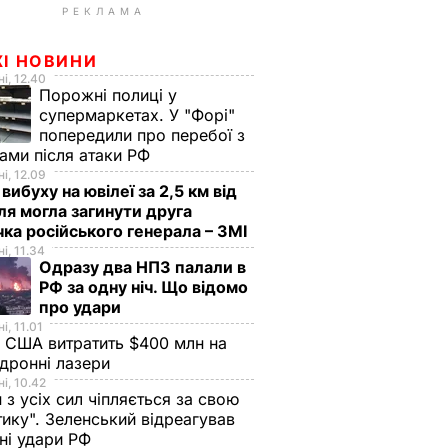
РЕКЛАМА
ЖІ НОВИНИ
і, 12.40
Порожні полиці у
супермаркетах. У "Форі"
попередили про перебої з
ами після атаки РФ
і, 12.09
 вибуху на ювілеї за 2,5 км від
я могла загинути друга
ка російського генерала – ЗМІ
і, 11.34
Одразу два НПЗ палали в
РФ за одну ніч. Що відомо
про удари
і, 11.01
 США витратить $400 млн на
дронні лазери
і, 10.42
н з усіх сил чіпляється за свою
тику". Зеленський відреагував
чні удари РФ