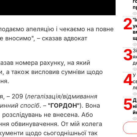
г
y
п
2
"
V
у
подаємо апеляцію і чекаємо на повне
в
i
е вносимо", – сказав адвокат
щ
d
3
З
я
e
казав номера рахунку, на який
д
и, а також висловив сумніви щодо
4
o
У
ня.
с
л
я, – 209 (
легалізація/відмивання
5
Д
инний спосіб
. –
"ГОРДОН"
). Вона
н
й
х розслідувань не внесена. Або
ня обвинувачення. От мій колега
окументи щодо сьогоднішньої так