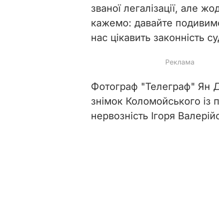
званої легалізації, але ж
кажемо: давайте подивимо
нас цікавить законність с
Фотограф "Телеграф" Ян
знімок Коломойського із 
нервозність Ігоря Валері