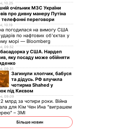
і, 10.25
ній очільник МЗС України
вів про дивну манеру Путіна
 телефонні переговори
і, 10.19
на погодилася на вимогу США
ударів по нафтових об'єктах у
ому морі — Bloomberg
і, 09.52
мбасадорка у США. Нардеп
ив, яку посаду може обійняти
иденко
і, 09.31
Загинули хлопчик, бабуся
та дідусь. РФ влучила
чотирма Shahed у
ок під Києвом
і, 09.09
2 млрд за чотири роки. Війна
ала для Кім Чен Ина "виграшем
ерею" – ЗМІ
Більше новин