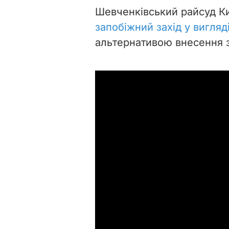
Шевченківський райсуд К
запобіжний захід у вигляд
альтернативою внесення з