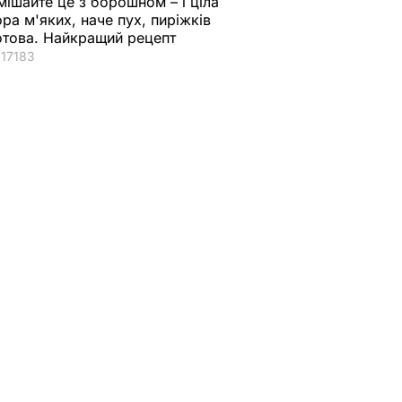
мішайте це з борошном – і ціла
ора м'яких, наче пух, пиріжків
отова. Найкращий рецепт
17183