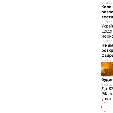
Сьогодн
Колиш
розпо
вести
Сьогодн
Украї
щодо 
Чорн
Сьогодн
Не а
розкр
Свир
Сьогодн
будин
Сьогодн
До $2
РФ ст
у лот