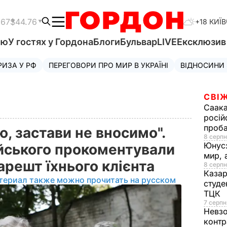
.67
$44.76
+18 КИЇВ
'ю
У гостях у Гордона
Блоги
Бульвар
LIVE
Ексклюзи
РИЗА У РФ
ПЕРЕГОВОРИ ПРО МИР В УКРАЇНІ
ВІДНОСИНИ
СВІЖ
Саака
росій
проб
, застави не вносимо".
8 серпн
Юнус
йського прокоментували
мир, 
арешт їхнього клієнта
8 серпн
Казар
териал также можно прочитать на русском
студе
ТЦК
7 серпн
Невз
контр