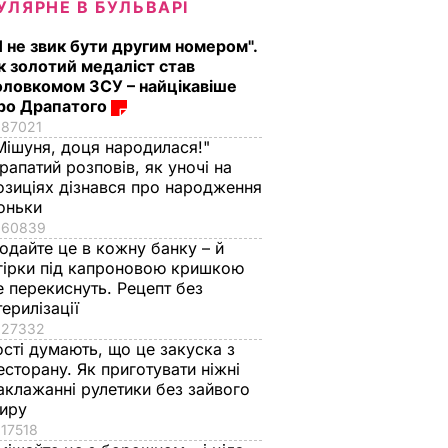
УЛЯРНЕ В БУЛЬВАРІ
Я не звик бути другим номером".
к золотий медаліст став
оловкомом ЗСУ – найцікавіше
ро Драпатого
87021
Мішуня, доця народилася!"
рапатий розповів, як уночі на
озиціях дізнався про народження
оньки
60839
одайте це в кожну банку – й
гірки під капроновою кришкою
е перекиснуть. Рецепт без
терилізації
27332
ості думають, що це закуска з
есторану. Як приготувати ніжні
аклажанні рулетики без зайвого
иру
17518