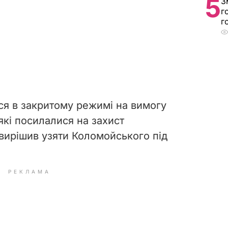
5
З
г
г
ся в закритому режимі на вимогу
які посилалися на захист
вирішив узяти Коломойського під
РЕКЛАМА