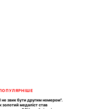
ПОПУЛЯРНІШЕ
Я не звик бути другим номером".
к золотий медаліст став