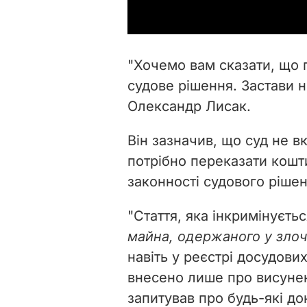
"Хочемо вам сказати, що 
судове рішення. Застави н
Олександр Лисак.
Він зазначив, що суд не в
потрібно переказати кошт
законності судового рішен
"Стаття, яка інкримінуєтьс
майна, одержаного у злоч
навіть у реєстрі досудови
внесено лише про висунен
запитував про будь-які д