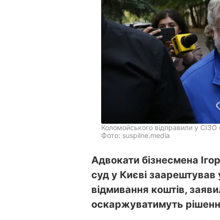
Коломойського відправили у СІЗО 
Фото: suspilne.media
Адвокати бізнесмена Іго
суд у Києві заарештував 
відмивання коштів, заяв
оскаржуватимуть рішенн