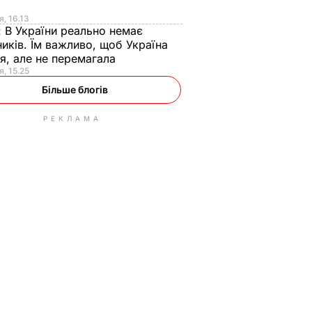
я
я, 16.13
:
В України реально немає
иків. Їм важливо, щоб Україна
я, але не перемагала
я, 15.25
Більше блогів
РЕКЛАМА