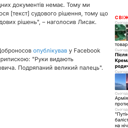
одних документів немає. Тому ми
ся [текст] судового рішення, тому що
СВІ
удових рішень", – наголосив Лисак.
Сьогодн
товар
 Доброносов
опублікував
у Facebook
Сьогодн
Після
припискою: "Руки видають
Кремл
родич
йовича. Подряпаний великий палець".
Сьогодн
Сьогодн
Армія
проти
Сьогодн
"Путі
баліс
на ні