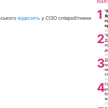
ПОП
1
"
Я
йського
відвозять
у СІЗО співробітники
г
п
2
"
Д
п
д
3
Д
о
н
с
4
Г
р
б
ж