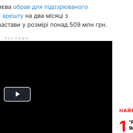
иєва
обрав для підозрюваного
і арешту
на два місяці з
астави у розмірі понад 509 млн грн.
РЕКЛАМА
P
НАЙ
l
1
"
a
Я