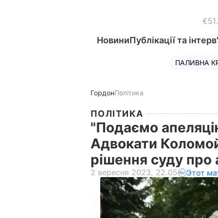
€51
Новини
Публікації та інтерв
ПАЛИВНА К
Гордон
Політика
ПОЛІТИКА
"Подаємо апеляцію
Адвокати Коломо
рішення суду про 
2 вересня 2023, 22.05
Этот ма