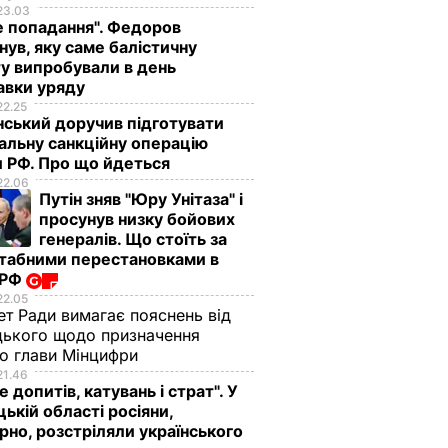
23.03
е попадання". Федоров
нув, яку саме балістичну
у випробували в день
авки уряду
22.25
ський доручив підготувати
альну санкційну операцію
 РФ. Про що йдеться
22.06
Путін зняв "Юру Унітаза" і
просунув низку бойових
генералів. Що стоїть за
табними перестановками в
 РФ
22.05
ет Ради вимагає пояснень від
ького щодо призначення
о глави Мінцифри
21.46
е допитів, катувань і страт". У
ькій області росіяни,
рно, розстріляли українського