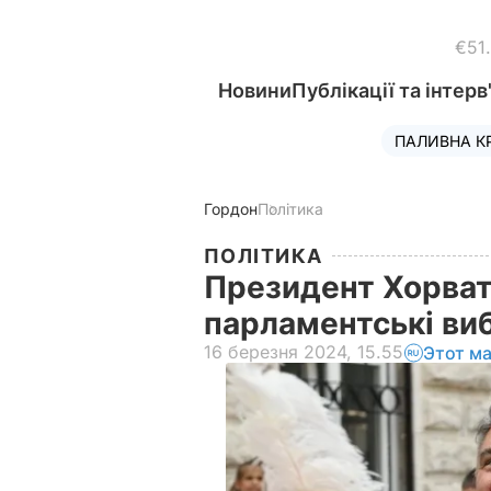
€51
Новини
Публікації та інтерв
ПАЛИВНА К
Гордон
Політика
ПОЛІТИКА
Президент Хорваті
парламентські ви
16 березня 2024, 15.55
Этот м