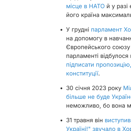
місце в НАТО
й у разі
його країна максималь
У грудні
парламент Хор
на допомогу в навчанн
Європейського союзу
парламенті відбулося 
підписати пропозицію,
конституції
.
30 січня 2023 року
Мі
більше не буде Украї
неможливо, бо вона м
31 травня він
виступив
Україні!" звучало в Хо