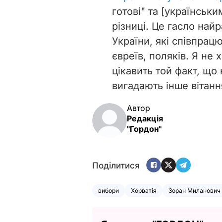
готові" та [українськ
різниці. Це гасло най
України, які співпрац
євреїв, поляків. Я не 
цікавить той факт, що 
вигадають інше вітанн
Автор
Редакція
"Гордон"
Поділитися
вибори
Хорватія
Зоран Миланович