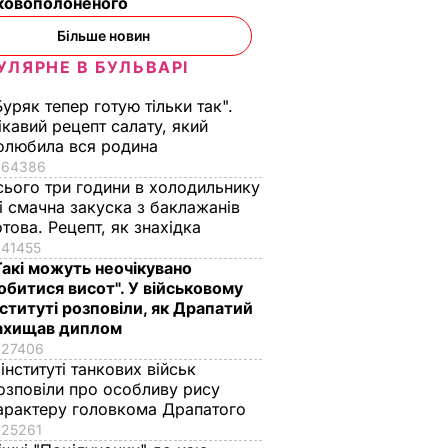
ьковополоненого
Більше новин
УЛЯРНЕ В БУЛЬВАРІ
Буряк тепер готую тільки так".
ікавий рецепт салату, який
олюбила вся родина
64386
сього три години в холодильнику
 і смачна закуска з баклажанів
отова. Рецепт, як знахідка
41455
Такі можуть неочікувано
обитися висот". У військовому
нституті розповіли, як Драпатий
ахищав диплом
27406
 інституті танкових військ
озповіли про особливу рису
арактеру головкома Драпатого
25261