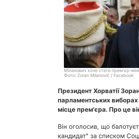
Міланович хоче стати прем'єр-мін
Фото: Zoran Milanović / Facebook
Президент Хорватії Зоран
парламентських виборах 
місце прем'єра. Про це в
Він оголосив, що балотуєт
кандидат" за списком Соці