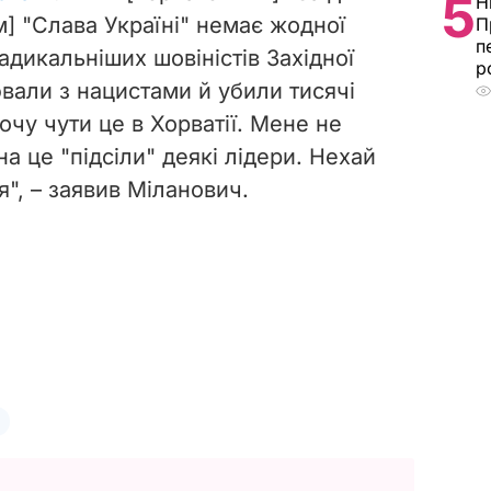
5
Н
им] "Слава Україні" немає жодної
П
п
радикальніших шовіністів Західної
р
ювали з нацистами й убили тисячі
хочу чути це в Хорватії. Мене не
на це "підсіли" деякі лідери. Нехай
я", – заявив Міланович.