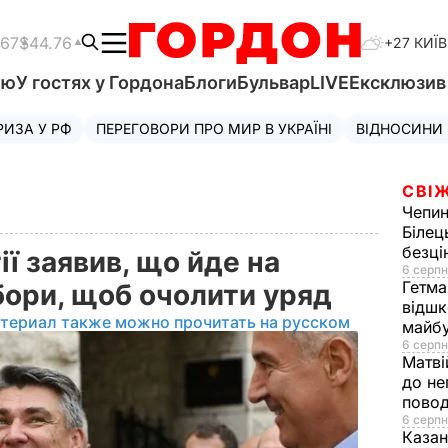
.67
$44.76
+27 КИЇВ
'ю
У гостях у Гордона
Блоги
Бульвар
LIVE
Ексклюзи
РИЗА У РФ
ПЕРЕГОВОРИ ПРО МИР В УКРАЇНІ
ВІДНОСИНИ
СВІЖ
Чепи
Білец
безц
ї заявив, що йде на
6 серпн
Гетма
бори, щоб очолити уряд
відшк
атериал также можно прочитать на русском
майбу
6 серпн
Матві
до не
повод
6 серпн
Казан