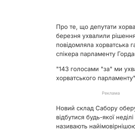
Про те, що депутати хорв
березня ухвалили рішенн
повідомляла хорватська г
спікера парламенту Горда
"143 голосами "за" ми ух
хорватського парламенту",
Новий склад Сабору оберут
відбутися будь-якої неділі
називають найімовірнішо