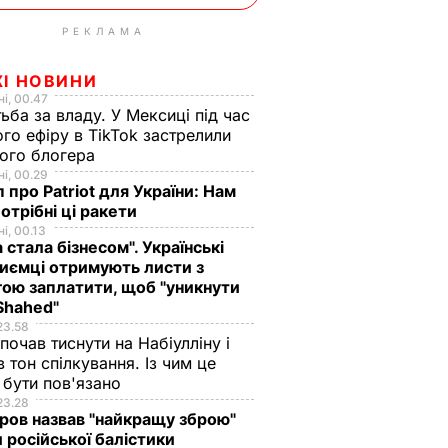
РЕКЛАМА
ЖІ НОВИНИ
і, 00.47
ьба за владу. У Мексиці під час
го ефіру в TikTok застрелили
ого блогера
і, 00.29
 про Patriot для України: Нам
отрібні ці ракети
і, 00.13
а стала бізнесом". Українські
иємці отримують листи з
ою заплатити, щоб "уникнути
Shahed"
23.58
 почав тиснути на Набіулліну і
в тон спілкування. Із чим це
бути пов'язано
23.28
ов назвав "найкращу зброю"
 російської балістики