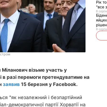
Рік т
"все 
6 серпн
Біден
яйцях
рішен
6 серпн
істром
 Міланович візьме участь у
і в разі перемоги претендуватиме на
ін
заявив
15 березня у Facebook.
ься "як незалежний і безпартійний
ал-демократичної партії Хорватії на