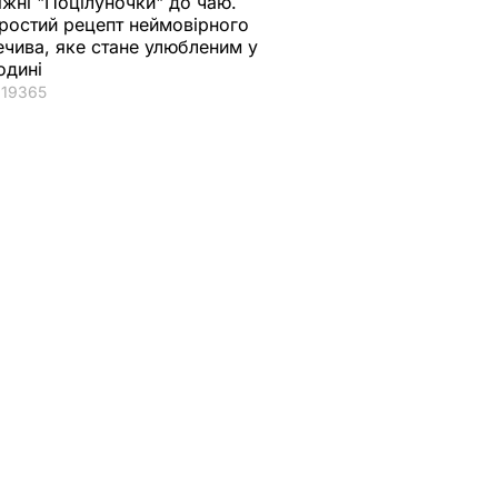
іжні "Поцілуночки" до чаю.
ростий рецепт неймовірного
ечива, яке стане улюбленим у
одині
19365