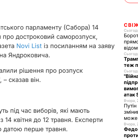
СВІ
атського парламенту (Сабора) 14
Сьогодн
Борот
я про достроковий саморозпуск,
прямо
азета
Novi List
із посиланням на заяву
відом
на Яндроковича.
Сьогодн
Трамп
теж п
валили рішення про розпуск
Сьогодн
"Війн
 – сказав він.
підпр
вимог
атак 
Вчора, 
Путін
ь під час виборів, які мають
зміни
може 
 з 14 квітня до 12 травня. Експерти
Вчора, 
ю датою перше травня.
Федор
проти