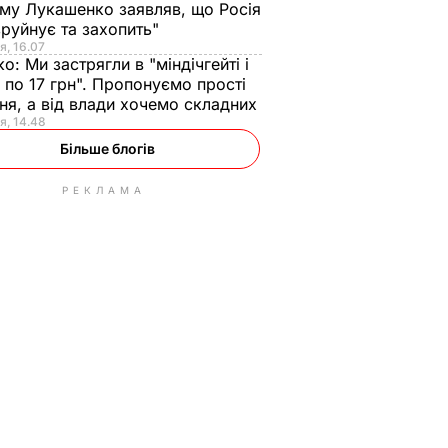
ому Лукашенко заявляв, що Росія
зруйнує та захопить"
я, 16.07
ко:
Ми застрягли в "міндічгейті і
 по 17 грн". Пропонуємо прості
ня, а від влади хочемо складних
я, 14.48
Більше блогів
РЕКЛАМА