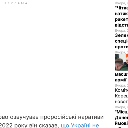
Вчора, 
РЕКЛАМА
"Чітк
натяк
ракет
відст
Вчора, 
Зелен
спеці
проти
Вчора, 
масш
армії
Вчора, 
Коміт
Корец
новог
Вчора, 
"Місц
во озвучував проросійські наративи
Донец
ймові
 2022 року він сказав,
що Україні не