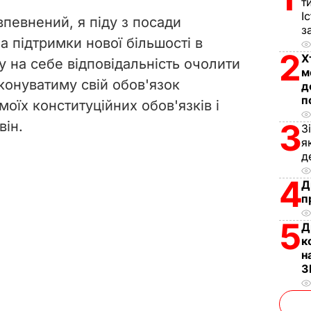
V
т
І
впевнений, я піду з посади
з
i
а підтримки нової більшості в
2
Х
му на себе відповідальність очолити
d
м
иконуватиму свій обов'язок
д
e
п
моїх конституційних обов'язків і
3
він.
o
З
я
д
4
Д
п
5
Д
к
н
З