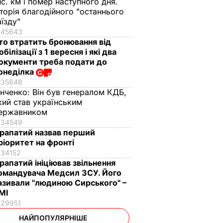
ис. км і помер наступного дня.
сторія благодійного "останнього
аїзду"
45643
то втратить бронювання від
обілізації з 1 вересня і які два
окументи треба подати до
онеділка
35648
інченко:
Він був генералом КДБ,
кий став українським
ержавником
34549
рапатий назвав перший
ріоритет на фронті
34152
рапатий ініціював звільнення
омандувача Медсил ЗСУ. Його
азивали "людиною Сирського" –
МІ
29951
НАЙПОПУЛЯРНІШЕ