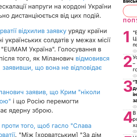
війс
 ескалації напруги на кордоні України
но дистанціюється від цих подій.
ПОП
ватії відхилив заявку
уряду країни
1
"
Ц
і українських солдатів у межах місії
п
 "EUMAM Україна".
Голосування в
2
У
після того, як Міланович
відмовився
–
 заявивши, що вона не відповідає
г
3
"
д
ланович заявив, що Крим "ніколи
і
з
ною"
і що Росію перемогти
ає ядерну зброю.
4
В
р
 проти того, щоб гасло "Слава
х
рватії
. "Між [хорватським] "За дім