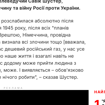
елеведучий Савік Шустер,
ину та війну Росії проти України.
я, розслабилася абсолютно після
я 1945 року, після всіх "планів
Зрештою, Німеччина, провідна
 визнала всі злочини тощо [вважала,
ас дешевий російський газ, у нас усе
о наше життя і взагалі навіть не
ас додому може прийти людина з
, може. І виявляється – обов'язково
 нічого робити", – сказав Шустер.
РЕКЛАМА
НАЙ
1
"