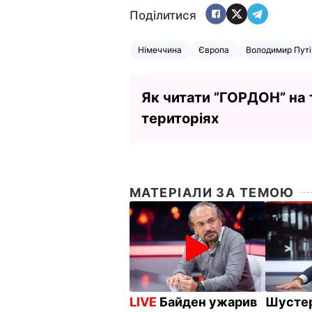
Поділитися
Німеччина
Європа
Володимир Путі
Як читати ”ГОРДОН” на
територіях
МАТЕРІАЛИ ЗА ТЕМОЮ
LIVE
Байден ужарив
Шустер