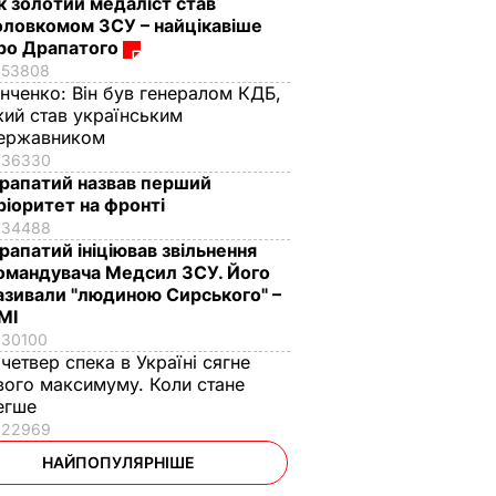
к золотий медаліст став
оловкомом ЗСУ – найцікавіше
ро Драпатого
53808
інченко:
Він був генералом КДБ,
кий став українським
ержавником
36330
рапатий назвав перший
ріоритет на фронті
34488
рапатий ініціював звільнення
омандувача Медсил ЗСУ. Його
азивали "людиною Сирського" –
МІ
30100
 четвер спека в Україні сягне
вого максимуму. Коли стане
егше
22969
НАЙПОПУЛЯРНІШЕ