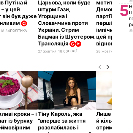
в Путіна й
Царьова, коли буде
мститимуть
5
Н
– у цей
штурм Гази,
Демократичн
П
 він був дуже
Угорщина і
партії. Уже б
п
онливим
Словаччина проти
перші спроби
р
України. Стрим
імпічмент Ба
 18.34
ПОЛІТИКА
Бацман із Шустером.
цей процес 
Трансляція
відновитися
27 жовтня, 18.00
ПОДІЇ
28 жовтня, 12.10
ПОЛ
ливі кроки – і
Тіну Кароль, яка
Лише три інг
ат із буряку
"вперше за життя
й кілька хвили
еймовірним
розслабилась і
отримаєте в