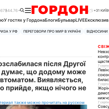
.67
$44.76
+31 КИЇВ
'ю
У гостях у Гордона
Блоги
Бульвар
LIVE
Ексклюзи
РИЗА У РФ
ПЕРЕГОВОРИ ПРО МИР В УКРАЇНІ
ВІДНОСИНИ
СВІЖ
Невз
контр
щаст
зслабилася після Другої
7 серпн
Левін
не думає, що додому може
союзн
автоматом. Виявляється,
билас
7 серпн
о прийде, якщо нічого не
Жорі
демот
нижч
териал также можно прочитать на русском
7 серпн
Совс