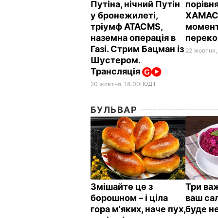
Путіна, нічний Путін
порівня
у бронежилеті,
ХАМАС 
тріумф ATACMS,
момент
наземна операція в
перек
Газі. Стрим Бацман із
22 жовтня,
Шустером.
Трансляція
20 жовтня, 18.00
ПОДІЇ
БУЛЬВАР
Змішайте це з
Три важ
борошном – і ціла
ваш сал
гора м'яких, наче пух,
буде н