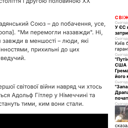
e
 століття і другою половиною XX
o
СВІ
Радянський Союз – до побачення, усе,
Сьогодн
У ЄС 
вропа]. "Ми перемогли назавжди". Ні,
затри
Сьогодн
 завжди в меншості – люди, які
Київ 
нностями, прихильні до цих
гаран
Сьогодн
еведучий.
"Путі
США 
Грема
його
Сьогодн
ершої світової війни навряд чи хтось
"Запа
Драпа
ться Адольф Гітлер у Німеччині та
почат
 стануть тими, ким вони стали.
Сьогодн
сказа