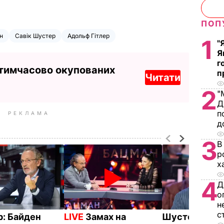
ПОП
н
Савік Шустер
Адольф Гітлер
1
"
Я
г
 тимчасово окупованих
п
Читати
2
"
Д
п
РЕКЛАМА
д
3
В
р
х
4
Д
о
н
с
: Байден
LIVE
Замах на
Шустер: Трам