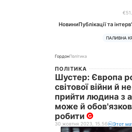
€51
Новини
Публікації та інтерв
ПАЛИВНА К
Гордон
Політика
ПОЛІТИКА
Шустер: Європа ро
світової війни й 
прийти людина з 
може й обов'язков
робити
30 жовтня 2023, 15.56
Этот ма