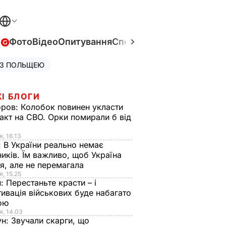
в
Фото
Відео
Опитування
Спецпроєкти
Війна в Укра
 З ПОЛЬЩЕЮ
І БЛОГИ
оров:
Колобок повинен укласти
акт на СВО. Орки помирали б від
я
я, 16.13
:
В України реально немає
иків. Їм важливо, щоб Україна
я, але не перемагала
я, 15.25
н:
Перестаньте красти – і
ивація військових буде набагато
ою
я, 14.03
ун:
Звучали скарги, що