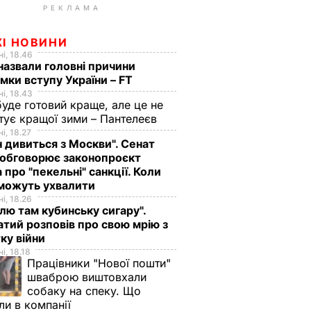
РЕКЛАМА
ЖІ НОВИНИ
і, 18.46
назвали головні причини
мки вступу України – FT
і, 18.43
буде готовий краще, але це не
тує кращої зими – Пантелеєв
і, 18.27
н дивиться з Москви". Сенат
обговорює законопроєкт
 про "пекельні" санкції. Коли
 можуть ухвалити
і, 18.26
лю там кубинську сигару".
тий розповів про свою мрію з
ку війни
і, 18.18
Працівники "Нової пошти"
шваброю виштовхали
собаку на спеку. Що
ли в компанії