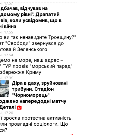
і, 17.57
дбачав, відчував на
ідомому рівні". Драпатий
вів, коли усвідомив, що в
ні війна
і, 17.55
о ви так ненавидите Троєщину?"
т "Свободи" звернувся до
това й Зеленського
і, 17.54
демо на море, наш адрес –
 ГУР провів "морський парад"
 узбережжя Криму
і, 17.39
Діра в даху, зруйновані
трибуни. Стадіон
"Чорноморець"
оджено напередодні матчу
 Деталі
і, 17.26
ії зросла протестна активність,
или провладні соціологи. Що
ося?