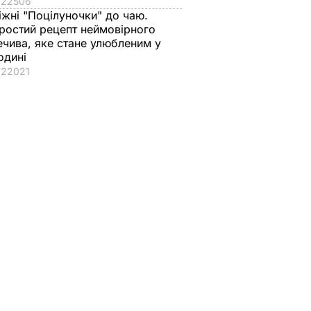
22506
іжні "Поцілуночки" до чаю.
ій
ростий рецепт неймовірного
ули
ечива, яке стане улюбленим у
 почати
одині
йдену –
22021
може
ІТИКА
редієнти
Як із Путіна "знімали
Тільки такі добрива
н – і ви
мірку" для Колобка,
серпні дадуть пер
дома
який спровокував
смак і масу