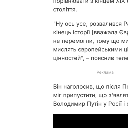
порівнювати з кінцем XIX
століття.
"Ну ось усе, розвалився 
кінець історії [вважала Є
не перемогли, тому що ми
мислять європейськими ці
цінностей", – пояснив тел
Він наголосив, що після П
міг припустити, що з'явля
Володимир Путін у Росії і