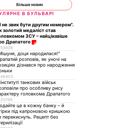
Більше новин
УЛЯРНЕ В БУЛЬВАРІ
Я не звик бути другим номером".
к золотий медаліст став
оловкомом ЗСУ – найцікавіше
ро Драпатого
53808
Мішуня, доця народилася!"
рапатий розповів, як уночі на
озиціях дізнався про народження
оньки
48403
 інституті танкових військ
озповіли про особливу рису
арактеру головкома Драпатого
25799
одайте це в кожну банку – й
гірки під капроновою кришкою
е перекиснуть. Рецепт без
терилізації
пісти