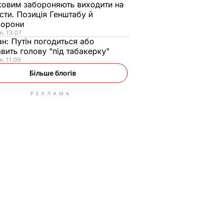
ковим забороняють виходити на
сти. Позиція Генштабу й
борони
я, 13.07
ан:
Путін погодиться або
авить голову "під табакерку"
я, 11.09
Більше блогів
РЕКЛАМА