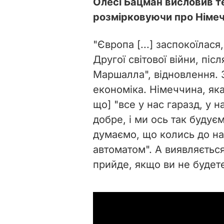
Олесі Бацман висловив т
розмірковуючи про Німечч
"Європа [...] заспокоїлас
Другої світової війни, післ
Маршалла", відновлення. 
економіка. Німеччина, яка
що] "все у нас гаразд, у н
добре, і ми ось так будуєм
думаємо, що колись до н
автоматом". А виявляється
прийде, якщо ви не будете