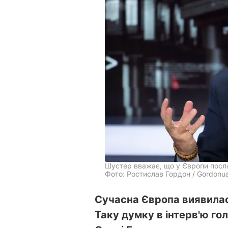
Шустер вважає, що у Європи посл
Фото: Ростислав Гордон / Gordonu
Сучасна Європа виявилас
Таку думку в інтерв'ю го