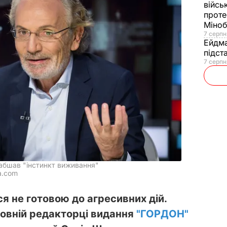
війсь
проте
Міно
7 серпн
Ейдм
підст
7 серпн
абшав "інстинкт виживання"
a.com
я не готовою до агресивних дій.
ловній редакторці видання
"ГОРДОН"