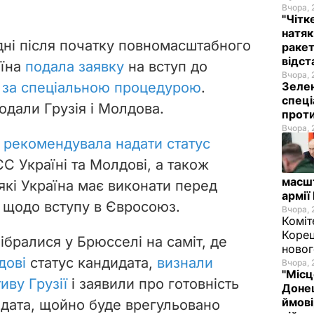
Вчора, 
"Чітк
натяк
дні після початку повномасштабного
ракет
відст
аїна
подала заявку
на вступ до
Вчора, 
у
за спеціальною процедурою
.
Зелен
спеці
подали Грузія і Молдова.
проти
Вчора, 
я
рекомендувала надати статус
ЄС Україні та Молдові, а також
масш
 які Україна має виконати перед
армії
 щодо вступу в Євросоюз.
Вчора, 
Коміт
Корец
ібралися у Брюсселі на саміт, де
новог
дові
статус кандидата,
визнали
Вчора, 
"Місц
иву Грузії
і заявили про готовність
Донец
ймові
идата, щойно буде врегульовано