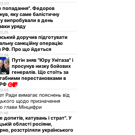
23.03
е попадання". Федоров
нув, яку саме балістичну
у випробували в день
авки уряду
22.25
ський доручив підготувати
альну санкційну операцію
 РФ. Про що йдеться
22.06
Путін зняв "Юру Унітаза" і
просунув низку бойових
генералів. Що стоїть за
табними перестановками в
 РФ
22.05
ет Ради вимагає пояснень від
ького щодо призначення
о глави Мінцифри
21.46
е допитів, катувань і страт". У
ькій області росіяни,
рно, розстріляли українського