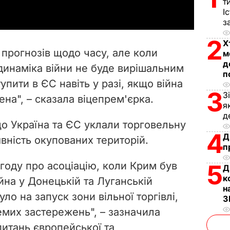
т
І
y
з
V
2
Х
 прогнозів щодо часу, але коли
м
i
д
 динаміка війни не буде вирішальним
п
ити в ЄС навіть у разі, якщо війна
d
3
З
на", – сказала віцепрем'єрка.
я
e
д
о Україна та ЄС уклали торговельну
o
4
Д
вність окупованих територій.
п
году про асоціацію, коли Крим був
5
Д
к
йна у Донецькій та Луганській
н
ло на запуск зони вільної торгівлі,
З
емих застережень", – зазначила
питань європейської та