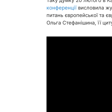
Таку думку 20 лютого в К
конференції
висловила жур
питань європейської та єв
Ольга Стефанішина, її ци