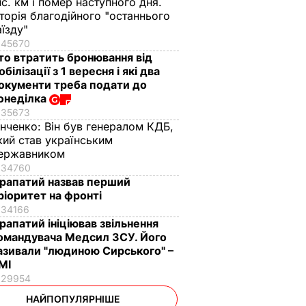
ис. км і помер наступного дня.
сторія благодійного "останнього
аїзду"
45670
то втратить бронювання від
обілізації з 1 вересня і які два
окументи треба подати до
онеділка
35673
інченко:
Він був генералом КДБ,
кий став українським
ержавником
34760
рапатий назвав перший
ріоритет на фронті
34166
рапатий ініціював звільнення
омандувача Медсил ЗСУ. Його
азивали "людиною Сирського" –
МІ
29954
НАЙПОПУЛЯРНІШЕ