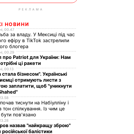
РЕКЛАМА
ЖІ НОВИНИ
і, 00.47
ьба за владу. У Мексиці під час
го ефіру в TikTok застрелили
ого блогера
і, 00.29
 про Patriot для України: Нам
отрібні ці ракети
і, 00.13
а стала бізнесом". Українські
иємці отримують листи з
ою заплатити, щоб "уникнути
Shahed"
23.58
 почав тиснути на Набіулліну і
в тон спілкування. Із чим це
бути пов'язано
23.28
ов назвав "найкращу зброю"
 російської балістики