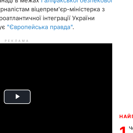
анаді в межах
Галіфакської безпекової
налістам віцепрем'єр-міністерка з
роатлантичної інтеграції України
тує
"Європейська правда"
.
РЕКЛАМА
P
l
НАЙ
1
Ч
a