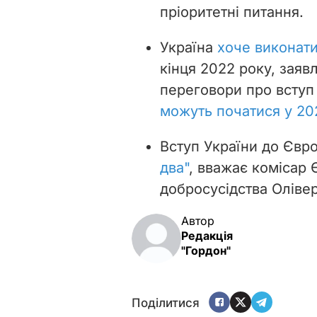
пріоритетні питання.
Україна
хоче виконат
кінця 2022 року, заяв
переговори про вступ
можуть початися у 20
Вступ України до Єв
два"
, вважає комісар 
добросусідства Олівер
Автор
Редакція
"Гордон"
Поділитися