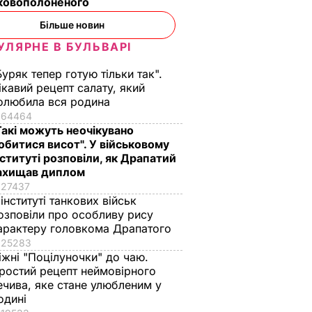
ьковополоненого
Більше новин
УЛЯРНЕ В БУЛЬВАРІ
Буряк тепер готую тільки так".
ікавий рецепт салату, який
олюбила вся родина
64464
Такі можуть неочікувано
обитися висот". У військовому
нституті розповіли, як Драпатий
ахищав диплом
27437
 інституті танкових військ
озповіли про особливу рису
арактеру головкома Драпатого
25283
іжні "Поцілуночки" до чаю.
ростий рецепт неймовірного
ечива, яке стане улюбленим у
одині