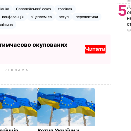
5
Д
іацію
Європейський союз
торгівля
о
конференція
віцепрем'єр
вступ
перспективи
н
с
анішина
 тимчасово окупованих
Читати
РЕКЛАМА
раїнців
Вступ України у