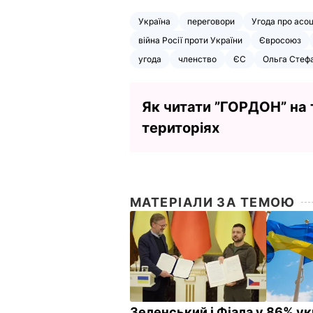
Україна
переговори
Угода про асоц
війна Росії проти України
Євросоюз
угода
членство
ЄС
Ольга Стеф
Як читати ”ГОРДОН” на
територіях
МАТЕРІАЛИ ЗА ТЕМОЮ
Зеленський і Фіала у
86% ук