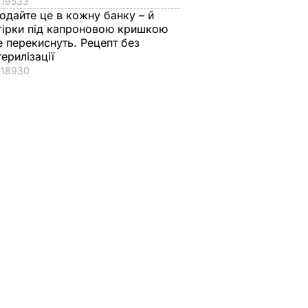
19533
одайте це в кожну банку – й
гірки під капроновою кришкою
е перекиснуть. Рецепт без
терилізації
18930