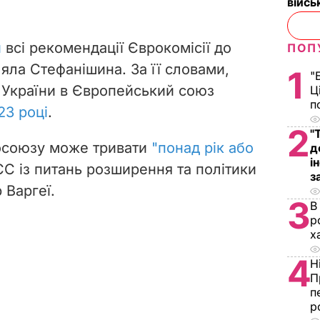
війс
и
всі рекомендації Єврокомісії до
ПОП
ляла Стефанішина. За її словами,
1
"
 України в Європейський союз
Ц
п
23 році
.
2
"
росоюзу може тривати
"понад рік або
д
і
ЄС із питань розширення та політики
з
 Варгеї.
3
В
р
х
4
Н
П
п
р