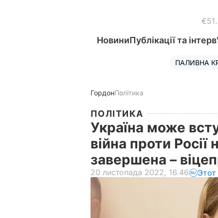
€51
Новини
Публікації та інтерв
ПАЛИВНА К
Гордон
Політика
ПОЛІТИКА
Україна може всту
війна проти Росії 
завершена – віце
20 листопада 2022, 16.46
Этот