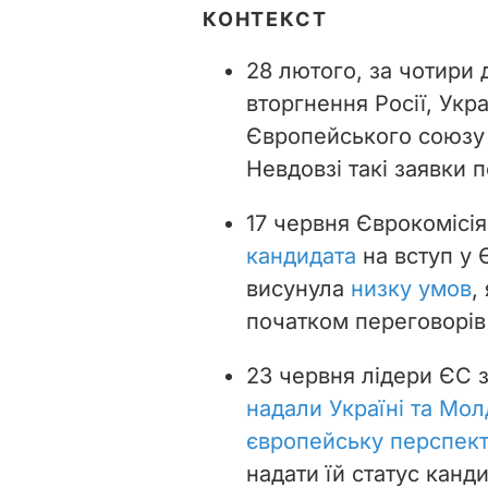
КОНТЕКСТ
28 лютого, за чотири 
вторгнення Росії, Укр
Європейського союз
Невдовзі такі заявки 
17 червня Єврокомісі
кандидата
на вступ у 
висунула
низку умов
,
початком переговорів
23 червня лідери ЄС з
надали Україні та Мол
європейську перспект
надати їй статус канд