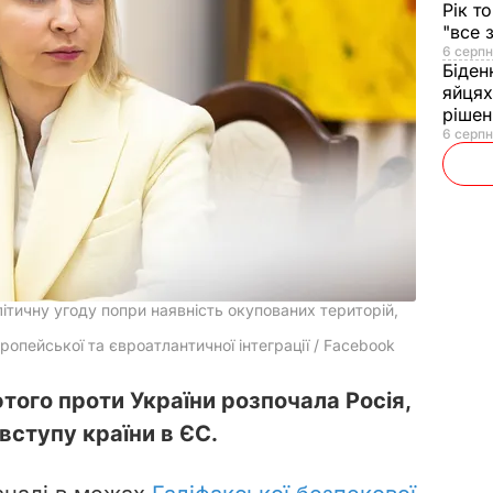
Рік т
"все 
6 серпн
Біден
яйцях
рішен
6 серпн
ітичну угоду попри наявність окупованих територій,
ропейської та євроатлантичної інтеграції / Facebook
ютого проти України розпочала Росія,
вступу країни в ЄС.