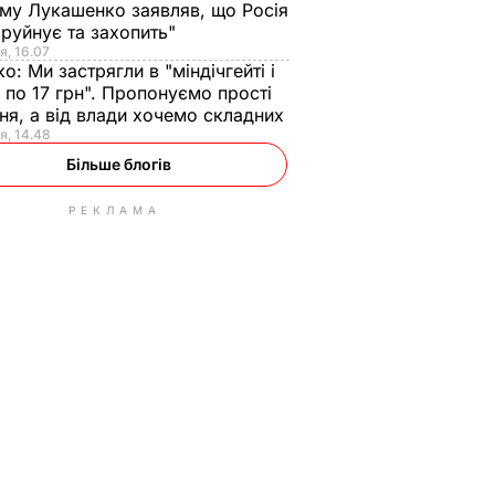
ому Лукашенко заявляв, що Росія
зруйнує та захопить"
я, 16.07
ко:
Ми застрягли в "міндічгейті і
 по 17 грн". Пропонуємо прості
ня, а від влади хочемо складних
я, 14.48
Більше блогів
РЕКЛАМА