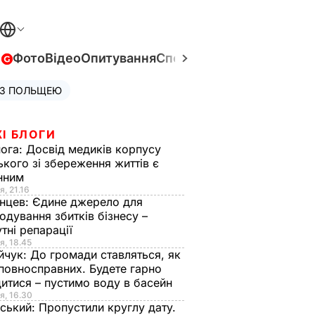
в
Фото
Відео
Опитування
Спецпроєкти
Війна в Укра
 З ПОЛЬЩЕЮ
І БЛОГИ
нога:
Досвід медиків корпусу
ького зі збереження життів є
інним
я, 21.16
нцев:
Єдине джерело для
одування збитків бізнесу –
тні репарації
я, 18.45
йчук:
До громади ставляться, як
повносправних. Будете гарно
итися – пустимо воду в басейн
я, 16.30
ський:
Пропустили круглу дату.