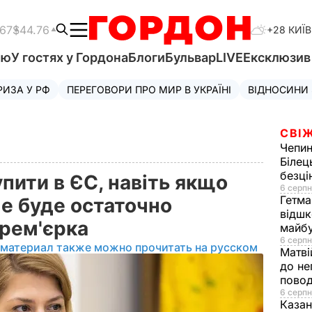
.67
$44.76
+28 КИЇВ
'ю
У гостях у Гордона
Блоги
Бульвар
LIVE
Ексклюзи
РИЗА У РФ
ПЕРЕГОВОРИ ПРО МИР В УКРАЇНІ
ВІДНОСИНИ
СВІЖ
Чепи
Білец
безц
пити в ЄС, навіть якщо
6 серпн
Гетма
не буде остаточно
відшк
прем'єрка
майбу
6 серпн
 материал также можно прочитать на русском
Матві
до не
повод
6 серпн
Казан