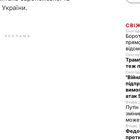
 України.
СВІ
Сьогодн
Борот
РЕКЛАМА
прямо
відом
Сьогодн
Трамп
теж п
Сьогодн
"Війн
підпр
вимог
атак 
Вчора, 
Путін
зміни
може 
Вчора, 
Федор
проти