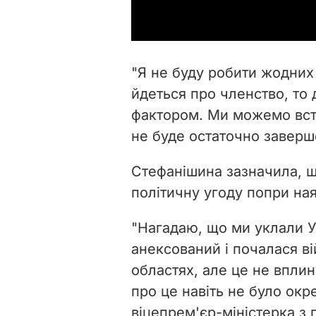
"Я не буду робити жодних
йдеться про членство, то
фактором. Ми можемо вступ
не буде остаточно заверше
Стефанішина зазначила, щ
політичну угоду попри ная
"Нагадаю, що ми уклали У
анексований і почалася ві
областях, але це не вплину
про це навіть не було окр
віцепрем'єр-міністерка з 