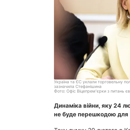
Україна та ЄС уклали торговельну пол
зазначила Стефанішина
Фото: Офіс Віцепрем'єрки з питань єв
Динаміка війни, яку 24 л
не буде перешкодою для 