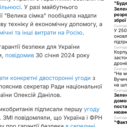
"Буде
ільнюсі
. У разі майбутнього
Зелен
розро
ї "Велика сімка" пообіцяла надати
зброї
ову техніку й економічну допомогу, а
Сьогодн
У 250
ічні та інші витрати на Росію
.
оновл
підтр
гарантії безпеки для України
Сьогодн
Корпу
и,
повідомив
30 січня 2024 року
засто
дроні
Сьогодн
"Не м
ати конкретні двосторонні угоди
з
Вучич
на ш
 пояснив секретар Ради національної
Сьогодн
аїни Олексій Данілов.
Зеле
домо
поста
ликобританія підписали першу
угоду
нюа
. ЗМІ повідомляли, що Україна і ФРН
Сьогодн
"Фак
у про гарантії безпеки
в середині