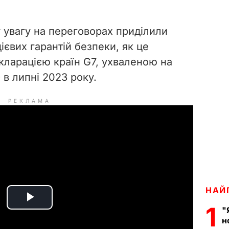
 увагу на переговорах приділили
ієвих гарантій безпеки, як це
ларацією країн G7, ухваленою на
 в липні 2023 року.
РЕКЛАМА
НАЙ
P
1
"
н