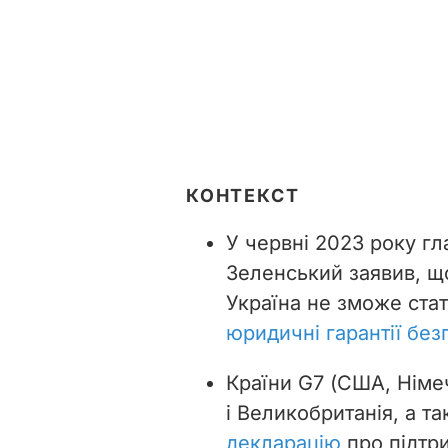
КОНТЕКСТ
У червні 2023 року г
Зеленський заявив, що
Україна не зможе ста
юридичні гарантії без
Країни G7 (США, Німеч
і Великобританія, а т
декларацію
про підтри