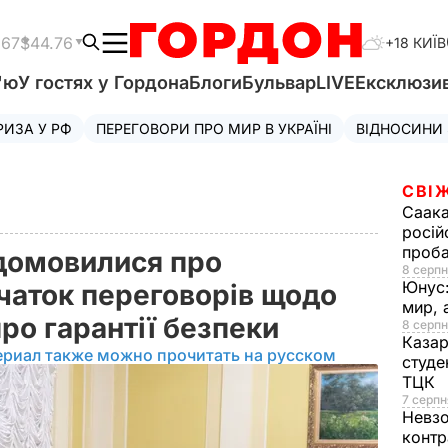
.67
$44.76
+18 КИЇВ
'ю
У гостях у Гордона
Блоги
Бульвар
LIVE
Ексклюзи
РИЗА У РФ
ПЕРЕГОВОРИ ПРО МИР В УКРАЇНІ
ВІДНОСИНИ
СВІ
Саака
росій
проб
 домовилися про
8 серпн
Юнус
аток переговорів щодо
мир, 
ро гарантії безпеки
8 серпн
Казар
ериал также можно прочитать на русском
студе
ТЦК
7 серпн
Невз
контр