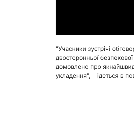
"
Учасники зустрічі обгово
двосторонньої безпекової 
домовлено про якнайшвид
укладення
", – ідеться в п