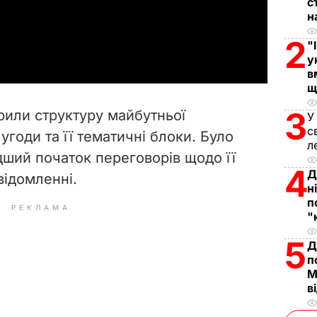
l
с
н
a
2
"
у
y
в
щ
V
3
рили структуру майбутньої
У
i
с
угоди та її тематичні блоки. Було
л
ший початок переговорів щодо її
d
4
Д
овідомленні.
н
e
п
РЕКЛАМА
"
o
5
Д
п
М
в