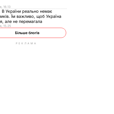
я
я, 16.13
:
В України реально немає
иків. Їм важливо, щоб Україна
я, але не перемагала
я, 15.25
Більше блогів
РЕКЛАМА