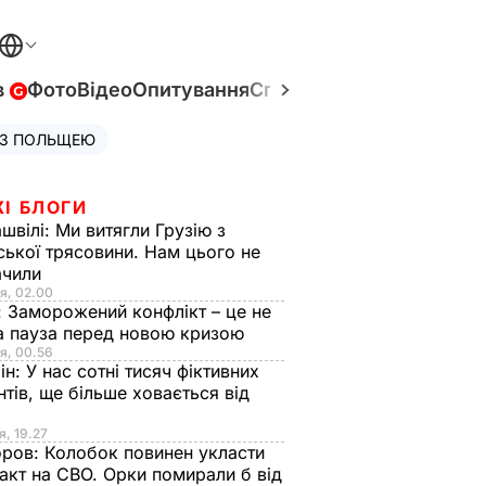
в
Фото
Відео
Опитування
Спецпроєкти
Війна в Укр
 З ПОЛЬЩЕЮ
ЖІ БЛОГИ
швілі:
Ми витягли Грузію з
ської трясовини. Нам цього не
ачили
я, 02.00
:
Заморожений конфлікт – це не
а пауза перед новою кризою
я, 00.56
ін:
У нас сотні тисяч фіктивних
нтів, ще більше ховається від
я, 19.27
оров:
Колобок повинен укласти
акт на СВО. Орки помирали б від