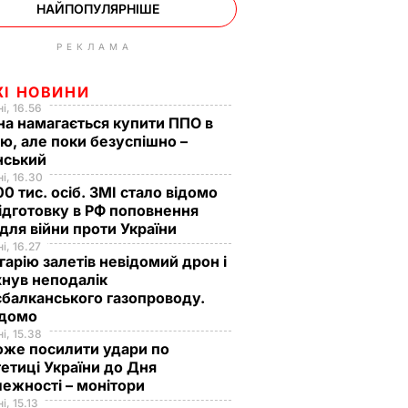
НАЙПОПУЛЯРНІШЕ
РЕКЛАМА
ЖІ НОВИНИ
і, 16.56
на намагається купити ППО в
лю, але поки безуспішно –
нський
і, 16.30
0 тис. осіб. ЗМІ стало відомо
ідготовку в РФ поповнення
 для війни проти України
і, 16.27
гарію залетів невідомий дрон і
нув неподалік
балканського газопроводу.
ідомо
і, 15.38
оже посилити удари по
етиці України до Дня
ежності – монітори
і, 15.13