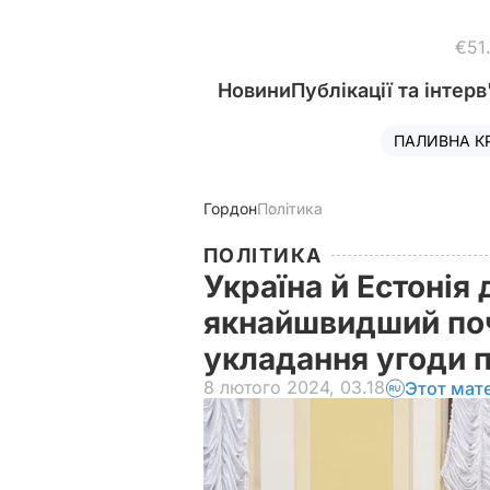
€51
Новини
Публікації та інтерв
ПАЛИВНА К
Гордон
Політика
ПОЛІТИКА
Україна й Естонія
якнайшвидший поч
укладання угоди п
8 лютого 2024, 03.18
Этот мат