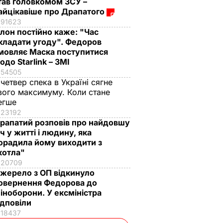
тав головкомом ЗСУ –
айцікавіше про Драпатого
91623
Ілон постійно каже: "Час
кладати угоду". Федоров
мовляє Маска поступитися
одо Starlink – ЗМІ
54505
 четвер спека в Україні сягне
вого максимуму. Коли стане
егше
23192
рапатий розповів про найдовшу
іч у житті і людину, яка
орадила йому виходити з
котла"
20709
жерело з ОП відкинуло
овернення Федорова до
іноборони. У ексміністра
ідповіли
18437