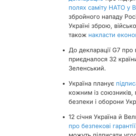
полях саміту НАТО у В
збройного нападу Росі
Україні зброю, військ
також
накласти економ
До декларації G7 про 
приєдналося 32 країн
Зеленський.
Україна планує
підпис
кожним із союзників,
безпеки і оборони Укр
12 січня Україна й Ве
про безпекові гарантії
можуть підписати угод