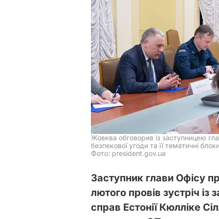
Жовква обговорив із заступницею гла
безпекової угоди та її тематичні блок
Фото: president.gov.ua
Заступник глави Офісу пр
лютого провів зустріч із
справ Естонії Кюлліке Сі