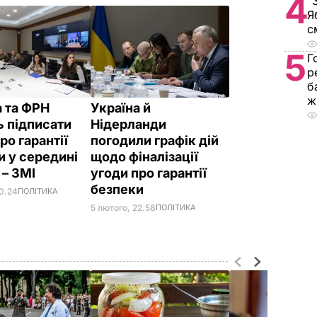
4
"
Я
с
5
Г
р
б
ж
а та ФРН
Україна й
 підписати
Нідерланди
ро гарантії
погодили графік дій
и у середині
щодо фіналізації
 – ЗМІ
угоди про гарантії
безпеки
10.24
ПОЛІТИКА
5 лютого, 22.58
ПОЛІТИКА