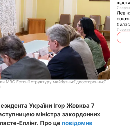
щаст
7 серпн
Левін
союзн
билас
7 серпн
ви МЗС Естонії структуру майбутньої двосторонньої
и
езидента України Ігор Жовква 7
 заступницею міністра закордонних
лласте-Еллінг. Про це
повідомив