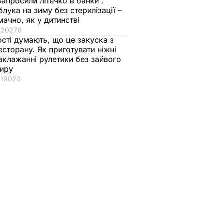
Запросили літечко в банки".
блука на зиму без стерилізації –
мачно, як у дитинстві
20276
ості думають, що це закуска з
есторану. Як приготувати ніжні
аклажанні рулетики без зайвого
иру
19020