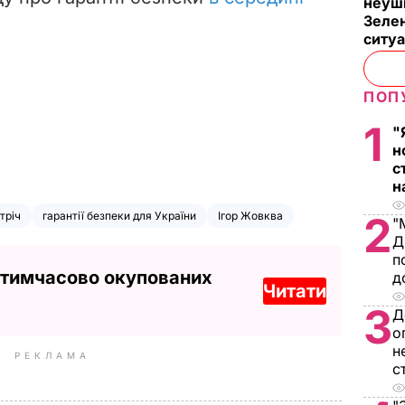
неуш
Зелен
ситу
ПОП
1
"
н
с
н
тріч
гарантії безпеки для України
Ігор Жовква
2
"
Д
п
 тимчасово окупованих
д
Читати
3
Д
о
н
РЕКЛАМА
с