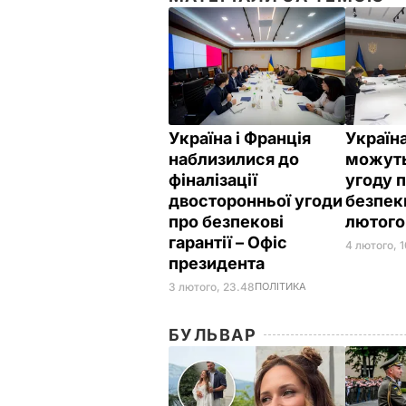
Україна і Франція
Україн
наблизилися до
можуть
фіналізації
угоду п
двосторонньої угоди
безпек
про безпекові
лютого
гарантії – Офіс
4 лютого, 
президента
3 лютого, 23.48
ПОЛІТИКА
БУЛЬВАР