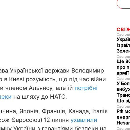
СВІ
Сьогодн
Украї
Ізраї
Зеле
Сьогодн
Ще 80
про п
лава Української держави Володимир
армії
 в Києві розуміють, що під час війни
Сьогодн
У Бол
ти членом Альянсу, але їй
потрібні
вибух
Транс
пеки
на шляху до НАТО.
Що в
Сьогодн
чина, Японія, Франція, Канада, Італія
РФ м
енерг
акож Євросоюз) 12 липня
ухвалили
Незал
мку України з гарантіями безпеки на
Сьогодн