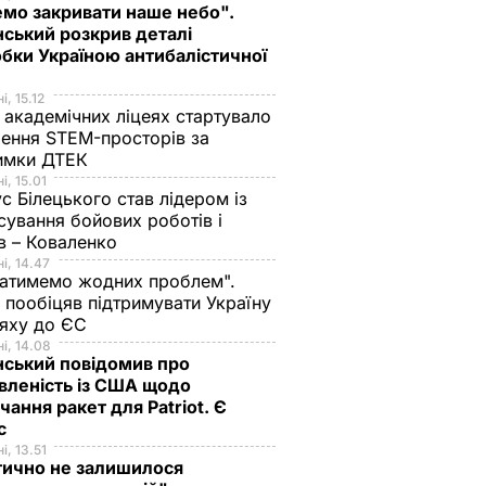
мо закривати наше небо".
ський розкрив деталі
бки Україною антибалістичної
і, 15.12
 академічних ліцеях стартувало
ення STEM-просторів за
имки ДТЕК​
і, 15.01
с Білецького став лідером із
сування бойових роботів і
в – Коваленко
і, 14.47
атимемо жодних проблем".
 пообіцяв підтримувати Україну
ляху до ЄС
і, 14.08
нський повідомив про
вленість із США щодо
чання ракет для Patriot. Є
нс
і, 13.51
тично не залишилося