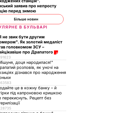
коджених станцій".
ський заявив про непросту
ацію перед зимою
Більше новин
УЛЯРНЕ В БУЛЬВАРІ
Я не звик бути другим
омером". Як золотий медаліст
тав головкомом ЗСУ –
айцікавіше про Драпатого
91623
Мішуня, доця народилася!"
рапатий розповів, як уночі на
озиціях дізнався про народження
оньки
63583
одайте це в кожну банку – й
гірки під капроновою кришкою
е перекиснуть. Рецепт без
терилізації
28735