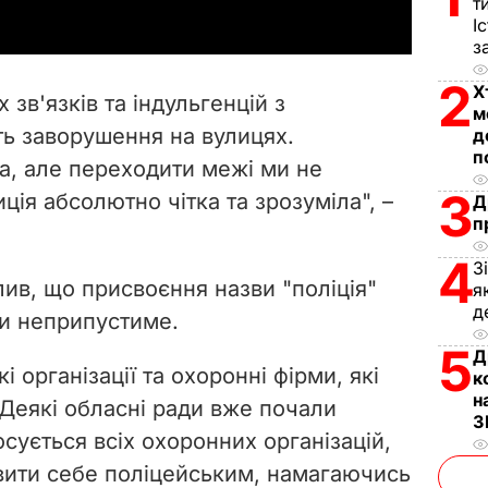
т
y
І
з
V
2
Х
 зв'язків та індульгенцій з
м
i
ть заворушення на вулицях.
д
п
ма, але переходити межі ми не
d
3
ція абсолютно чітка та зрозуміла", –
Д
e
п
4
o
З
ив, що присвоєння назви "поліція"
я
д
и неприпустиме.
5
Д
і організації та охоронні фірми, які
к
н
 Деякі обласні ради вже почали
З
осується всіх охоронних організацій,
вити себе поліцейським, намагаючись