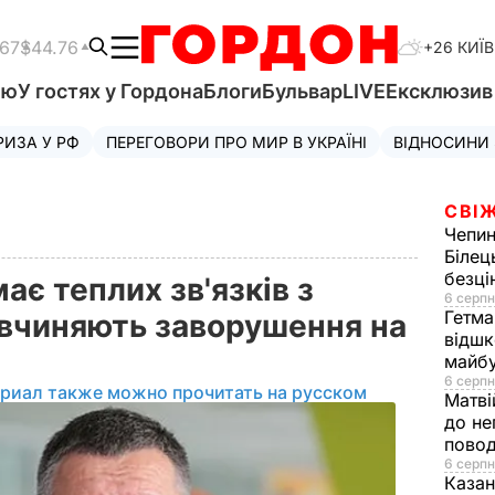
.67
$44.76
+26 КИЇВ
'ю
У гостях у Гордона
Блоги
Бульвар
LIVE
Ексклюзи
РИЗА У РФ
ПЕРЕГОВОРИ ПРО МИР В УКРАЇНІ
ВІДНОСИНИ
СВІЖ
Чепи
Білец
безц
ає теплих зв'язків з
6 серпн
Гетма
 вчиняють заворушення на
відшк
майбу
6 серпн
ериал также можно прочитать на русском
Матві
до не
повод
6 серпн
Казан