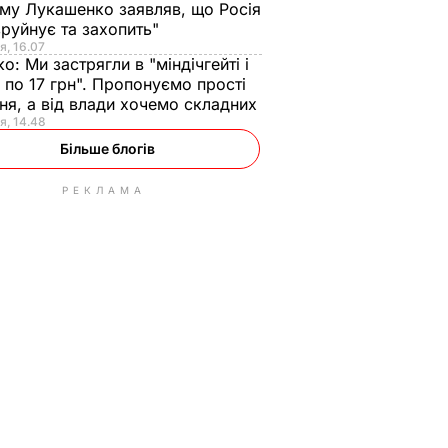
ому Лукашенко заявляв, що Росія
зруйнує та захопить"
я, 16.07
ко:
Ми застрягли в "міндічгейті і
 по 17 грн". Пропонуємо прості
ня, а від влади хочемо складних
я, 14.48
Більше блогів
РЕКЛАМА