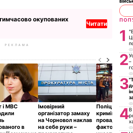
війс
 тимчасово окупованих
ПОП
Читати
1
"
Ц
п
РЕКЛАМА
2
У
–
г
3
"
д
і
з
т і МВС
Імовірний
Поліція відкр
4
В
рдили
організатор замаху
кримінальне
р
ль
на Чорновол наклав
провадження
х
юваного в
на себе руки –
фактом ДТП 