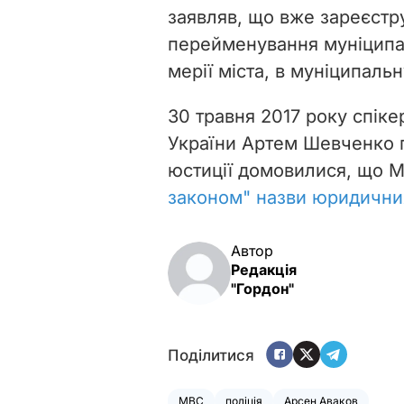
заявляв, що вже зареєстр
перейменування муніципал
мерії міста, в муніципальн
30 травня 2017 року спіке
України Артем Шевченко п
юстиції домовилися, що 
законом" назви юридични
Автор
Редакція
"Гордон"
Поділитися
МВС
поліція
Арсен Аваков