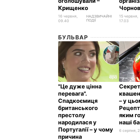
оголошували –
організ
Крищенко
Чорно
16 червня,
15 червня,
НАДЗВИЧАЙНІ
ПОДІЇ
09.40
17.03
БУЛЬВАР
"Це дуже цінна
Секрет
перевага".
квашен
Спадкоємиця
– у цьо
британського
Рецепт 
престолу
яким г
народилася у
наші б
Португалії – у чому
6 серпня, 2
причина