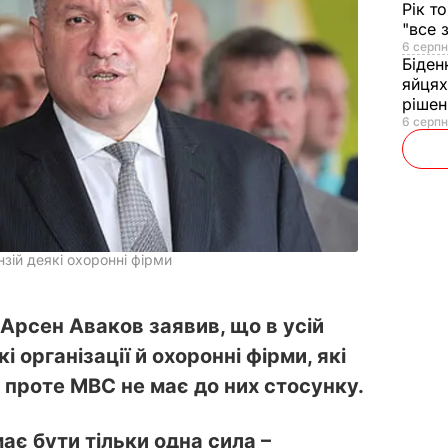
Рік т
"все 
6 серпн
Біден
яйцях
рішен
6 серпн
зій деякі охоронні фірми
 Арсен Аваков заявив, що в усій
і організації й охоронні фірми, які
 проте МВС не має до них стосунку.
ає бути тільки одна сила –