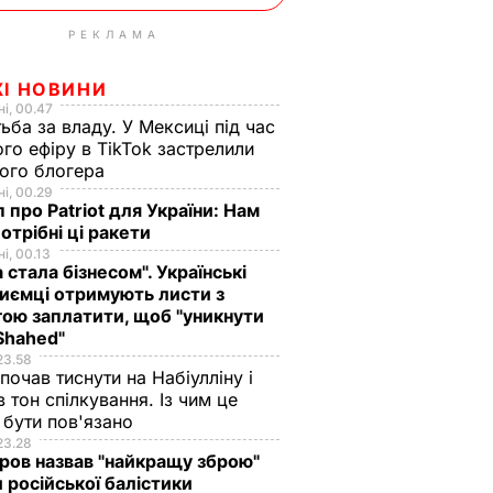
РЕКЛАМА
ЖІ НОВИНИ
і, 00.47
ьба за владу. У Мексиці під час
го ефіру в TikTok застрелили
ого блогера
і, 00.29
 про Patriot для України: Нам
отрібні ці ракети
і, 00.13
а стала бізнесом". Українські
иємці отримують листи з
ою заплатити, щоб "уникнути
Shahed"
23.58
 почав тиснути на Набіулліну і
в тон спілкування. Із чим це
бути пов'язано
23.28
ов назвав "найкращу зброю"
 російської балістики