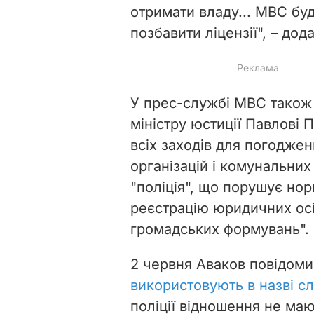
отримати владу... МВС буд
позбавити ліцензії", – дод
У прес-службі МВС також
міністру юстиції Павлові
всіх заходів для погоджен
організацій і комунальних
"поліція", що порушує но
реєстрацію юридичних осіб
громадських формувань".
2 червня Аваков повідомив
використовують в назві сл
поліції відношення не ма