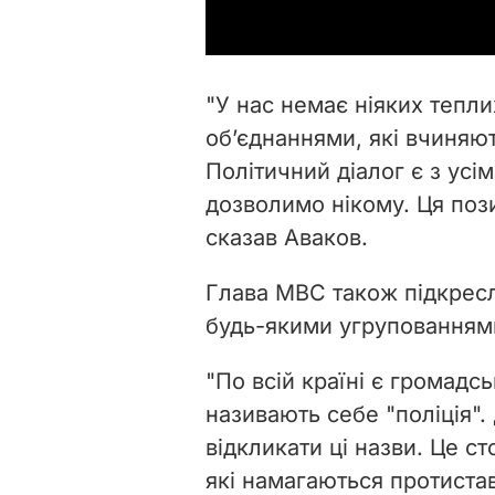
"У нас немає ніяких теплих
об’єднаннями, які вчиняю
Політичний діалог є з усі
дозволимо нікому. Ця пози
сказав Аваков.
Глава МВС також підкресл
будь-якими угрупованням
"По всій країні є громадськ
називають себе "поліція".
відкликати ці назви. Це ст
які намагаються протиста