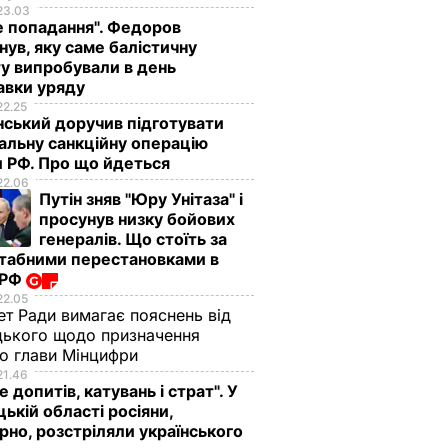
23.03
е попадання". Федоров
нув, яку саме балістичну
у випробували в день
авки уряду
22.25
ський доручив підготувати
альну санкційну операцію
 РФ. Про що йдеться
22.06
Путін зняв "Юру Унітаза" і
просунув низку бойових
генералів. Що стоїть за
табними перестановками в
 РФ
22.05
ет Ради вимагає пояснень від
ького щодо призначення
о глави Мінцифри
21.46
е допитів, катувань і страт". У
ькій області росіяни,
рно, розстріляли українського