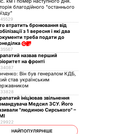
ис. км і помер наступного дня.
сторія благодійного "останнього
аїзду"
45529
то втратить бронювання від
обілізації з 1 вересня і які два
окументи треба подати до
онеділка
35567
рапатий назвав перший
ріоритет на фронті
34087
інченко:
Він був генералом КДБ,
кий став українським
ержавником
33828
рапатий ініціював звільнення
омандувача Медсил ЗСУ. Його
азивали "людиною Сирського" –
МІ
29922
НАЙПОПУЛЯРНІШЕ