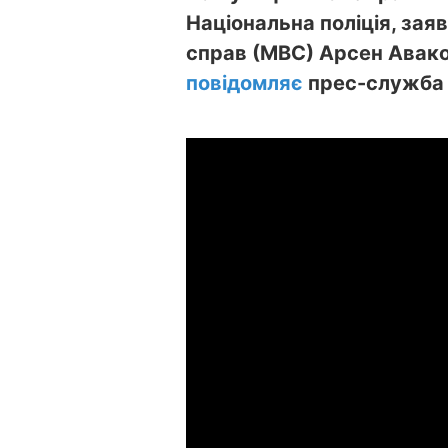
Національна поліція, зая
справ (МВС) Арсен Аваков
повідомляє
прес-служба 