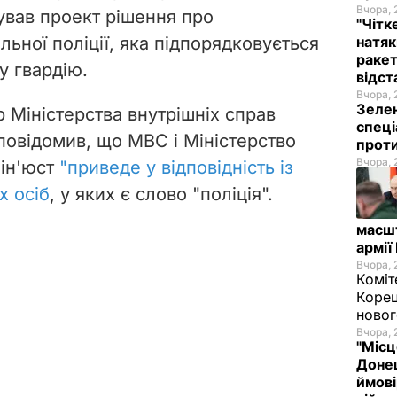
Вчора, 
ував проект рішення про
"Чітк
ьної поліції, яка підпорядковується
натяк
ракет
у гвардію.
відст
Вчора, 
Зелен
р Міністерства внутрішніх справ
спеці
овідомив, що МВС і Міністерство
проти
Вчора, 
Мін'юст
"приведе у відповідність із
х осіб
, у яких є слово "поліція".
масш
армії
Вчора, 
Коміт
Корец
новог
Вчора, 
"Місц
Донец
ймові