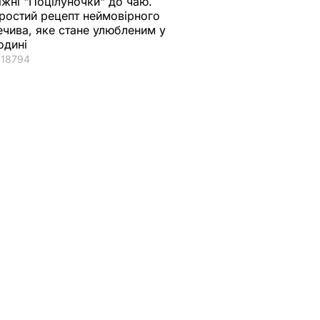
и
стеження МВС за
іжні "Поцілуночки" до чаю.
ростий рецепт неймовірного
ним – Аваков
ВИЧАЙНІ
ечива, яке стане улюбленим у
13 червня, 18.45
ПОЛІТИКА
одині
18794
що
"Хрумкі зовні й ніжні
Дружину Роналду
у.
всередині".
назвали товстою. Щ
нючої
Найсмачніші
сказав її кривдник
смажені кабачки
футболіст
ВАР
6 серпня, 18.09
БУЛЬВАР
6 серпня, 18.05
БУЛЬВАР