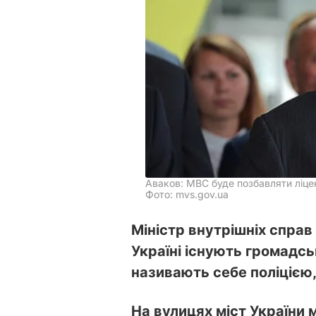
Аваков: МВС буде позбавляти ліцен
Фото: mvs.gov.ua
Міністр внутрішніх справ
Україні існують громадськ
називають себе поліцією,
На вулицях міст України м