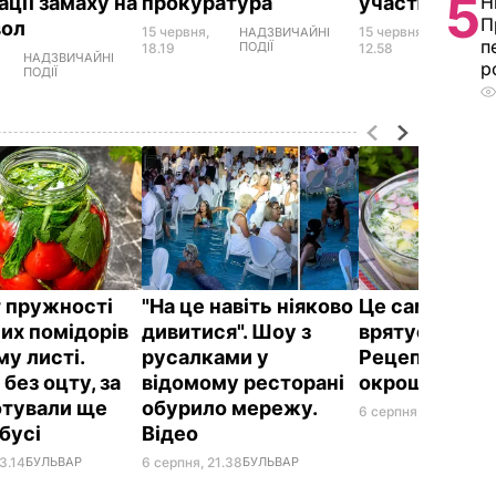
5
ації замаху на
прокуратура
участю Барн
Н
П
вол
15 червня,
15 червня,
НАДЗВИЧАЙНІ
НАДЗ
п
ПОДІЇ
ПОДІЇ
18.19
12.58
НАДЗВИЧАЙНІ
р
ПОДІЇ
 пружності
"На це навіть ніяково
Це саме те, 
их помідорів
дивитися". Шоу з
врятує у спек
му листі.
русалками у
Рецепт смач
без оцту, за
відомому ресторані
окрошки
отували ще
обурило мережу.
6 серпня, 18.21
БУЛЬ
абусі
Відео
3.14
БУЛЬВАР
6 серпня, 21.38
БУЛЬВАР