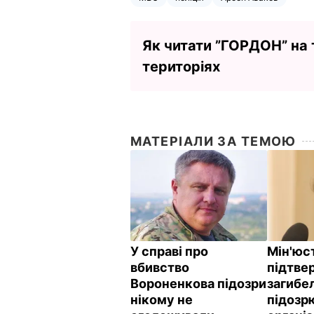
Як читати ”ГОРДОН” на
територіях
МАТЕРІАЛИ ЗА ТЕМОЮ
У справі про
Мін'юс
вбивство
підтве
Вороненкова підозри
загибе
нікому не
підозр