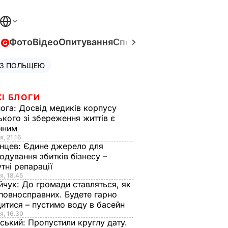
в
Фото
Відео
Опитування
Спецпроєкти
Війна в Укра
 З ПОЛЬЩЕЮ
І БЛОГИ
нога:
Досвід медиків корпусу
ького зі збереження життів є
інним
я, 21.16
нцев:
Єдине джерело для
одування збитків бізнесу –
тні репарації
я, 18.45
йчук:
До громади ставляться, як
повносправних. Будете гарно
итися – пустимо воду в басейн
я, 16.30
ський:
Пропустили круглу дату.