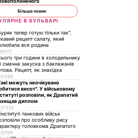
ьковополоненого
Більше новин
УЛЯРНЕ В БУЛЬВАРІ
Буряк тепер готую тільки так".
ікавий рецепт салату, який
олюбила вся родина
64117
сього три години в холодильнику
 і смачна закуска з баклажанів
отова. Рецепт, як знахідка
41388
Такі можуть неочікувано
обитися висот". У військовому
нституті розповіли, як Драпатий
ахищав диплом
27334
ила
Суд зобов'язав
 інституті танкових військ
Лещенка
озповіли про особливу рису
 за
спростувати
арактеру головкома Драпатого
за
інформацію про
25199