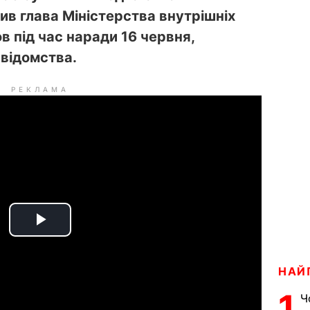
вив глава Міністерства внутрішніх
 під час наради 16 червня,
відомства.
РЕКЛАМА
P
l
НАЙ
a
1
Ч