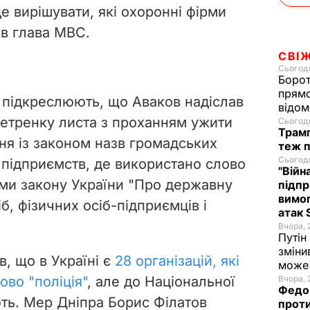
е вирішувати, які охоронні фірми
ав глава МВС.
СВІ
Сьогодн
Борот
прямо
 підкреслюють, що Аваков надіслав
відом
 Петренку листа з проханням ужити
Сьогодн
Трамп
ня із законом назв громадських
теж п
Сьогодн
 підприємств, де використано слово
"Війн
рми закону України "Про державну
підпр
вимог
, фізичних осіб-підприємців і
атак 
Вчора, 
Путін
зміни
, що в Україні є
28 організацій, які
може 
ово "поліція"
, але до Національної
Вчора, 
Федор
ють. Мер Дніпра Борис Філатов
проти