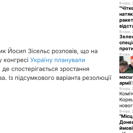
Вчора, 
"Чітк
натяк
ракет
відст
Вчора, 
Зелен
спеці
проти
ик Йосип Зісельс розповів, що на
Вчора, 
у конгресі
Україну планували
, де спостерігається зростання
масш
а. Із підсумкового варіанта резолюції
армії
Вчора, 
Коміт
Корец
новог
Вчора, 
"Місц
Донец
ймові