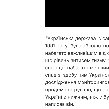
"Українська держава із са
1991 року, була абсолютн
набагато важливішим від о
що рівень антисемітизму, 
сьогодні набагато менший,
спад зі здобуттям Україн
дослідження моніторингов
продемонструвало, що рів
Україні є нижчим, ніж у бу
написав він.