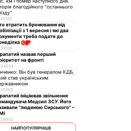
ис. км і помер наступного дня.
сторія благодійного "останнього
аїзду"
45391
то втратить бронювання від
обілізації з 1 вересня і які два
окументи треба подати до
онеділка
35518
рапатий назвав перший
ріоритет на фронті
34034
інченко:
Він був генералом КДБ,
кий став українським
ержавником
33569
рапатий ініціював звільнення
омандувача Медсил ЗСУ. Його
азивали "людиною Сирського" –
МІ
29902
НАЙПОПУЛЯРНІШЕ