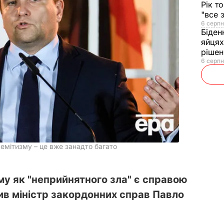
Рік т
"все 
6 серпн
Біден
яйцях
рішен
6 серпн
семітизму – це вже занадто багато
му як "неприйнятного зла" є справою
чив міністр закордонних справ Павло