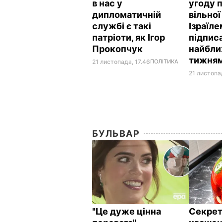
в нас у
угоду 
дипломатичній
вільної
службі є такі
Ізраїле
патріоти, як Ігор
підпис
Прокопчук
найбл
тижня
21 листопада, 17.46
ПОЛІТИКА
21 листопа
БУЛЬВАР
"Це дуже цінна
Секрет