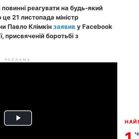
 повинні реагувати на будь-який
 це 21 листопада міністр
ни Павло Клімкін
заявив
у Facebook
ї, присвяченій боротьбі з
РЕКЛАМА
НАЙ
P
1
Ч