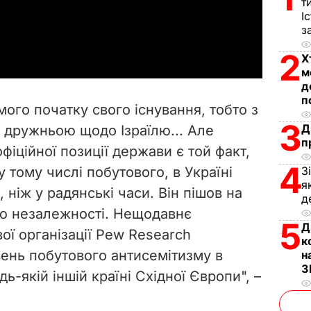
l
т
І
a
з
2
y
Х
м
д
V
п
мого початку свого існування, тобто з
i
3
Д
о дружньою щодо Ізраїлю... Але
п
фіційної позиції держави є той факт,
d
4
у тому числі побутового, в Україні
З
e
я
 ніж у радянські часи. Він пішов на
д
ою незалежності. Нещодавнє
o
5
Д
ої організації Pew Research
к
ень побутового антисемітизму в
н
З
дь-якій іншій країні Східної Європи", –