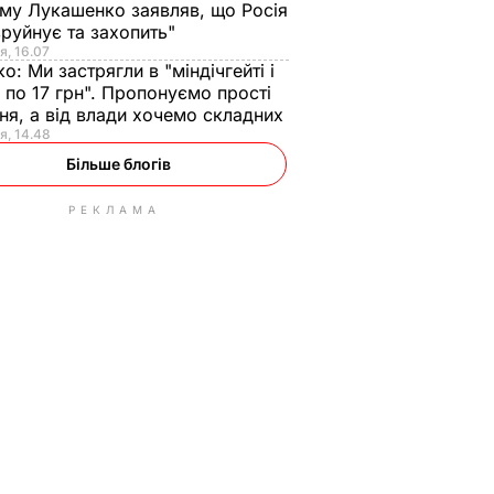
ому Лукашенко заявляв, що Росія
зруйнує та захопить"
я, 16.07
ко:
Ми застрягли в "міндічгейті і
 по 17 грн". Пропонуємо прості
ня, а від влади хочемо складних
я, 14.48
Більше блогів
РЕКЛАМА