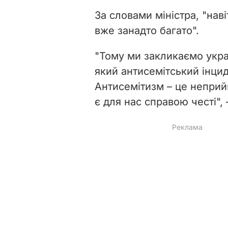
За словами міністра, "нав
вже занадто багато".
"Тому ми закликаємо укра
який антисемітський інцид
Антисемітизм – це неприйн
є для нас справою честі", 