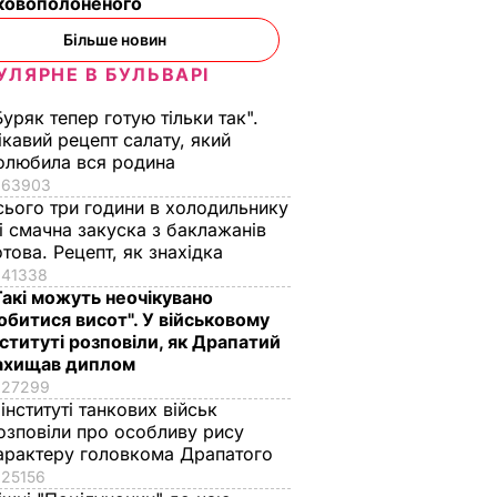
ьковополоненого
Більше новин
УЛЯРНЕ В БУЛЬВАРІ
Буряк тепер готую тільки так".
ікавий рецепт салату, який
олюбила вся родина
63903
сього три години в холодильнику
 і смачна закуска з баклажанів
отова. Рецепт, як знахідка
41338
Такі можуть неочікувано
обитися висот". У військовому
нституті розповіли, як Драпатий
ахищав диплом
27299
 інституті танкових військ
озповіли про особливу рису
арактеру головкома Драпатого
проти
Україна і США
Клімкін: Facebook
25156