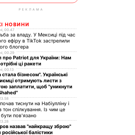
РЕКЛАМА
ЖІ НОВИНИ
і, 00.47
ьба за владу. У Мексиці під час
го ефіру в TikTok застрелили
ого блогера
і, 00.29
 про Patriot для України: Нам
отрібні ці ракети
і, 00.13
а стала бізнесом". Українські
иємці отримують листи з
ою заплатити, щоб "уникнути
Shahed"
23.58
 почав тиснути на Набіулліну і
в тон спілкування. Із чим це
бути пов'язано
23.28
ов назвав "найкращу зброю"
 російської балістики