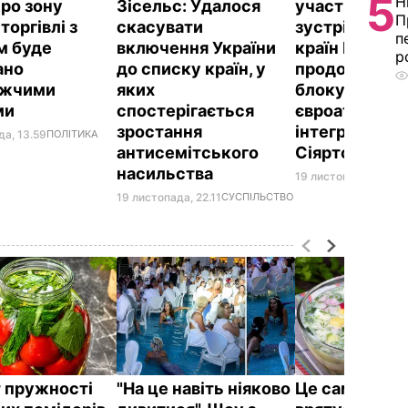
5
Н
про зону
Зісельс: Удалося
участі Клімкі
П
 торгівлі з
скасувати
зустрічі глав
п
м буде
включення України
країн НАТО, а
р
ано
до списку країн, у
продовжуват
ижчими
яких
блокувати
ми
спостерігається
євроатланти
зростання
інтеграцію Ук
да, 13.59
ПОЛІТИКА
антисемітського
Сіярто
насильства
19 листопада, 20.03
19 листопада, 22.11
СУСПІЛЬСТВО
 пружності
"На це навіть ніяково
Це саме те, 