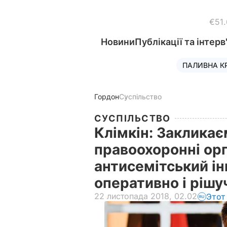
€51
Новини
Публікації та інтерв
ПАЛИВНА К
Гордон
Суспільство
СУСПІЛЬСТВО
Клімкін: Закликає
правоохоронні орг
антисемітський і
оперативно і ріш
22 листопада 2018, 02.02
Этот