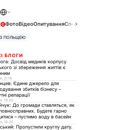
в
Фото
Відео
Опитування
Спецпроєкти
Війна в Укра
 З ПОЛЬЩЕЮ
І БЛОГИ
нога:
Досвід медиків корпусу
ького зі збереження життів є
інним
я, 21.16
нцев:
Єдине джерело для
одування збитків бізнесу –
тні репарації
я, 18.45
йчук:
До громади ставляться, як
повносправних. Будете гарно
итися – пустимо воду в басейн
я, 16.30
ський:
Пропустили круглу дату.