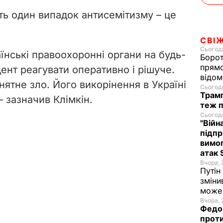
іть один випадок антисемітизму – це
СВІ
Сьогодн
їнські правоохоронні органи на будь-
Борот
прямо
ент реагувати оперативно і рішуче.
відом
ятне зло. Його викорінення в Україні
Сьогодн
Трамп
– зазначив Клімкін.
теж п
Сьогодн
"Війн
підпр
вимог
атак 
Вчора, 
Путін
зміни
може 
Вчора, 
Федор
проти