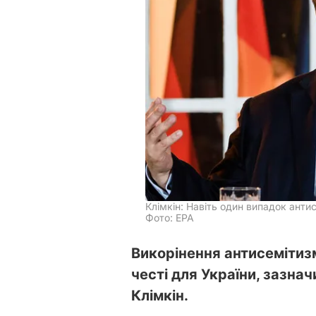
Клімкін: Навіть один випадок анти
Фото: ЕРА
Викорінення антисемітиз
честі для України, зазна
Клімкін.