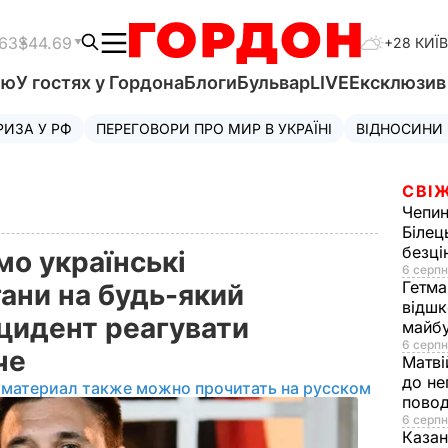
.63
$44.69
+28 КИЇВ
'ю
У гостях у Гордона
Блоги
Бульвар
LIVE
Ексклюзи
РИЗА У РФ
ПЕРЕГОВОРИ ПРО МИР В УКРАЇНІ
ВІДНОСИНИ
СВІЖ
Чепи
Білец
безц
мо українські
6 серпн
Гетма
ани на будь-який
відшк
нцидент реагувати
майбу
6 серпн
уче
Матві
до не
 материал также можно прочитать на русском
повод
6 серпн
Казан