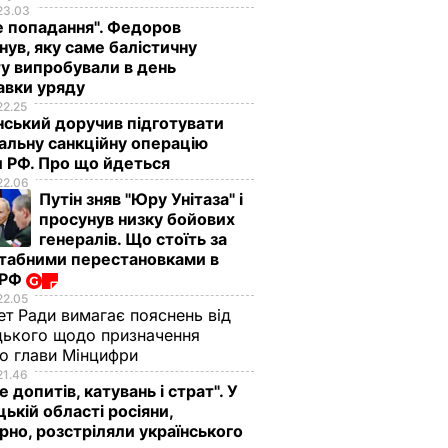
23.03
е попадання". Федоров
нув, яку саме балістичну
у випробували в день
авки уряду
22.25
ський доручив підготувати
альну санкційну операцію
 РФ. Про що йдеться
22.06
Путін зняв "Юру Унітаза" і
просунув низку бойових
генералів. Що стоїть за
табними перестановками в
 РФ
22.05
ет Ради вимагає пояснень від
ького щодо призначення
о глави Мінцифри
21.46
е допитів, катувань і страт". У
ькій області росіяни,
рно, розстріляли українського