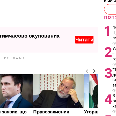
війс
ПОП
1
"
Ц
 тимчасово окупованих
п
Читати
2
У
–
г
РЕКЛАМА
3
"
д
і
з
4
В
р
х
 заявив, що
Правозахисник
Угорщина не 