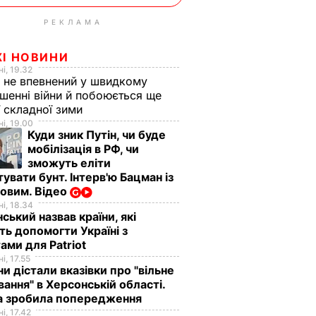
РЕКЛАМА
ЖІ НОВИНИ
і, 19.32
 не впевнений у швидкому
шенні війни й побоюється ще
ї складної зими
і, 19.00
Куди зник Путін, чи буде
мобілізація в РФ, чи
зможуть еліти
увати бунт. Інтерв'ю Бацман із
овим. Відео
і, 18.34
ський назвав країни, які
ь допомогти Україні з
ами для Patriot
і, 17.55
ни дістали вказівки про "вільне
ання" в Херсонській області.
а зробила попередження
і, 17.42