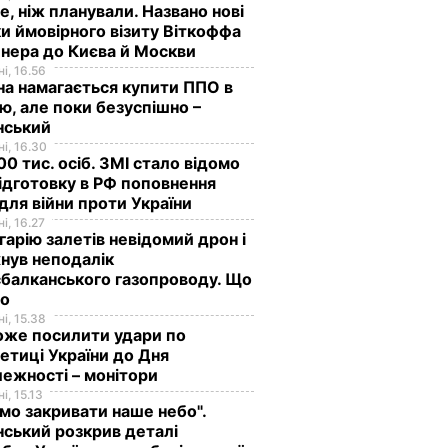
е, ніж планували. Названо нові
и ймовірного візиту Віткоффа
нера до Києва й Москви
і, 16.56
на намагається купити ППО в
лю, але поки безуспішно –
нський
і, 16.30
0 тис. осіб. ЗМІ стало відомо
ідготовку в РФ поповнення
 для війни проти України
і, 16.27
гарію залетів невідомий дрон і
нув неподалік
балканського газопроводу. Що
мо
і, 15.38
оже посилити удари по
етиці України до Дня
ежності – монітори
і, 15.13
мо закривати наше небо".
ський розкрив деталі