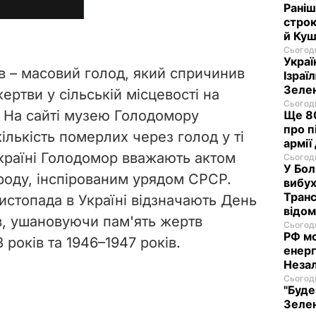
Раніш
строк
й Куш
Сьогодн
Украї
в – масовий голод, який спричинив
Ізраї
Зеле
ертви у сільській місцевості на
Сьогодн
. На сайті музею Голодомору
Ще 80
про п
кількість померлих через голод у ті
армії
Україні Голодомор вважають актом
Сьогодн
У Бол
роду, інспірованим урядом СРСР.
вибух
Транс
истопада в Україні відзначають День
відо
в, ушановуючи пам'ять жертв
Сьогодн
РФ м
 років та 1946–1947 років.
енерг
Незал
Сьогодн
"Буде
Зелен