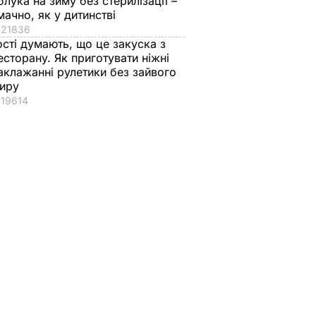
блука на зиму без стерилізації –
мачно, як у дитинстві
21836
ості думають, що це закуска з
есторану. Як приготувати ніжні
аклажанні рулетики без зайвого
иру
19614
вів про
Кулеба пояснив,
Як досвідчені
 Путіна
чому Трамп
городники обирают
нні
насправді
найсолодший кавун