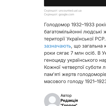
Голодомор 1932–1933 рокі
багатомільйонні людські ж
території Української РСР
зазначають
, що загальна 
роки сягає 7 млн осіб. В 
геноциду українського на
Кожної четвертої суботи л
пам'яті жертв голодоморі
масового голоду 1921–1923
Автор
Редакція
"Гордон"