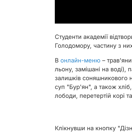
Студенти академії відтвори
Голодомору, частину з них
В
онлайн-меню
– трав'яник
льону, замішані на воді), 
залишків соняшникового на
суп "Бур'ян", а також хліб
лободи, перетертій корі та
Клікнувши на кнопку "Дізна