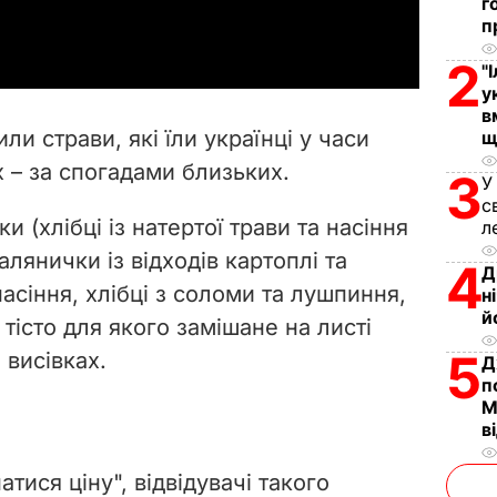
г
a
п
y
2
"
у
V
в
ли страви, які їли українці у часи
щ
i
 – за спогадами близьких.
3
У
с
d
и (хлібці із натертої трави та насіння
л
e
палянички із відходів картоплі та
4
Д
сіння, хлібці з соломи та лушпиння,
н
o
й
, тісто для якого замішане на листі
5
 висівках.
Д
п
М
в
тися ціну", відвідувачі такого