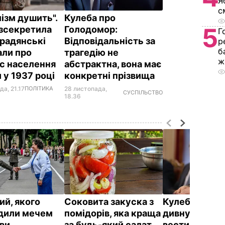
Я
с
ізм душить".
Кулеба про
5
зсекретила
Голодомор:
Г
 радянські
Відповідальність за
р
б
али про
трагедію не
ж
с населення
абстрактна, вона має
 у 1937 році
конкретні прізвища
да, 21.17
ПОЛІТИКА
28 листопада,
СУСПІЛЬСТВО
18.36
ий, якого
Соковита закуска з
Кулеба розпо
дили мечем
помідорів, яка краща
дивну манеру
ви
за будь-який салат.
вести телефо