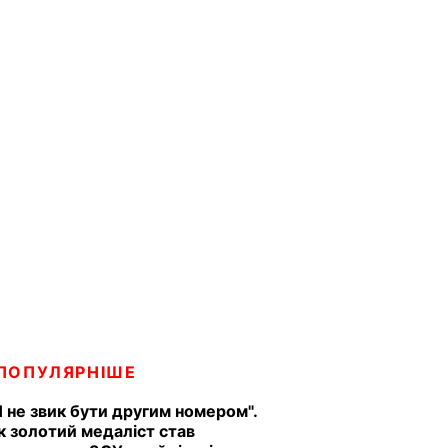
ПОПУЛЯРНІШЕ
Я не звик бути другим номером".
к золотий медаліст став