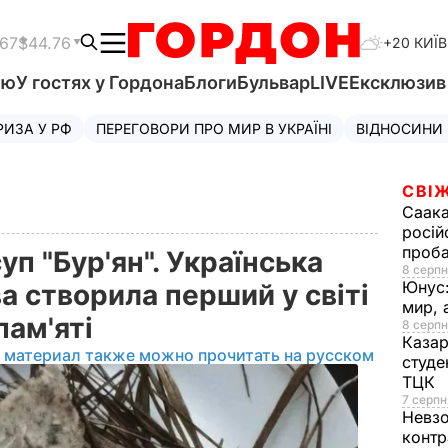
.67
$44.76
+20 КИЇВ
'ю
У гостях у Гордона
Блоги
Бульвар
LIVE
Ексклюзи
РИЗА У РФ
ПЕРЕГОВОРИ ПРО МИР В УКРАЇНІ
ВІДНОСИНИ
СВІЖ
Саака
росій
проб
суп "Бур'ян". Українська
8 серпн
Юнус
а створила перший у світі
мир, 
пам'яті
8 серпн
Казар
 материал также можно прочитать на русском
студе
ТЦК
7 серпн
Невз
контр