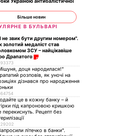
бки Україною антибалістичної
Більше новин
УЛЯРНЕ В БУЛЬВАРІ
Я не звик бути другим номером".
к золотий медаліст став
оловкомом ЗСУ – найцікавіше
ро Драпатого
93373
Мішуня, доця народилася!"
рапатий розповів, як уночі на
озиціях дізнався про народження
оньки
64754
одайте це в кожну банку – й
гірки під капроновою кришкою
е перекиснуть. Рецепт без
терилізації
29202
Запросили літечко в банки".