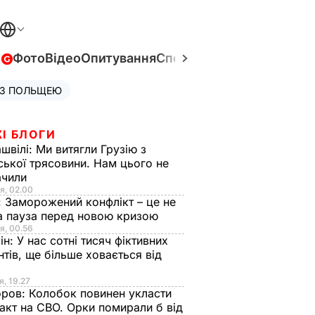
в
Фото
Відео
Опитування
Спецпроєкти
Війна в Укра
 З ПОЛЬЩЕЮ
І БЛОГИ
швілі:
Ми витягли Грузію з
ської трясовини. Нам цього не
ачили
я, 02.00
:
Заморожений конфлікт – це не
а пауза перед новою кризою
я, 00.56
ін:
У нас сотні тисяч фіктивних
нтів, ще більше ховається від
я, 19.27
оров:
Колобок повинен укласти
акт на СВО. Орки помирали б від