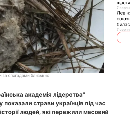
щаст
7 серпн
Левін
союзн
билас
7 серпн
и за спогадами близьких
аїнська академія лідерства"
у показали страви українців під час
історії людей, які пережили масовий