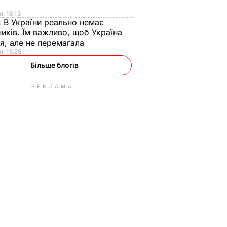
я
я, 16.13
:
В України реально немає
иків. Їм важливо, щоб Україна
я, але не перемагала
я, 15.25
Більше блогів
РЕКЛАМА