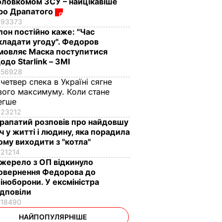
оловкомом ЗСУ – найцікавіше
ро Драпатого
93373
Ілон постійно каже: "Час
кладати угоду". Федоров
мовляє Маска поступитися
одо Starlink – ЗМІ
56928
 четвер спека в Україні сягне
вого максимуму. Коли стане
егше
23212
рапатий розповів про найдовшу
іч у житті і людину, яка порадила
ому виходити з "котла"
21214
жерело з ОП відкинуло
овернення Федорова до
іноборони. У ексміністра
ідповіли
18490
НАЙПОПУЛЯРНІШЕ