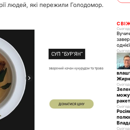
орії людей, які пережили Голодомор.
СВІ
Сьогодн
Вучич
завер
одніє
Сьогодн
влашт
Жирн
Сьогодн
Зелен
можут
ракет
Сьогодн
Росія
полюв
Влад
Сьогодн