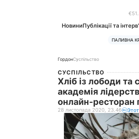
€51
Новини
Публікації та інтерв
ПАЛИВНА К
Гордон
Суспільство
СУСПІЛЬСТВО
Хліб із лободи та 
академія лідерств
онлайн-ресторан 
28 листопада 2020, 23.46
Этот