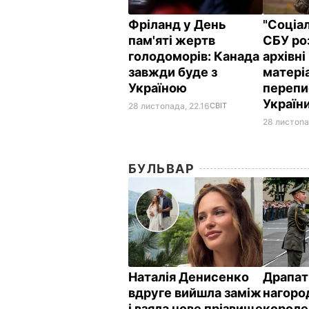
Фріланд у День
"Соціал
пам'яті жертв
СБУ ро
голодоморів: Канада
архівні
завжди буде з
матері
Україною
перепи
України
28 листопада, 22.16
СВІТ
28 листопа
БУЛЬВАР
Наталія Денисенко
Драпат
вдруге вийшла заміж
нагоро
і взяла нове прізвище
короле