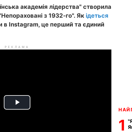
їнська академія лідерства" створила
"Непораховані з 1932-го". Як
ідеться
 в Instagram, це перший та єдиний
РЕКЛАМА
P
НАЙ
1
l
"
Я