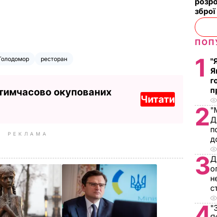
розро
зброї
ПОП
1
Голодомор
ресторан
"
Я
г
п
 тимчасово окупованих
Читати
2
"
Д
п
РЕКЛАМА
д
3
Д
о
н
с
4
"